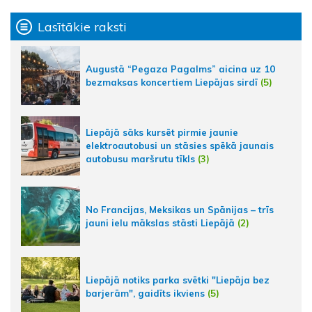
Lasītākie raksti
Augustā “Pegaza Pagalms” aicina uz 10
bezmaksas koncertiem Liepājas sirdī
(5)
Liepājā sāks kursēt pirmie jaunie
elektroautobusi un stāsies spēkā jaunais
autobusu maršrutu tīkls
(3)
No Francijas, Meksikas un Spānijas – trīs
jauni ielu mākslas stāsti Liepājā
(2)
Liepājā notiks parka svētki "Liepāja bez
barjerām", gaidīts ikviens
(5)