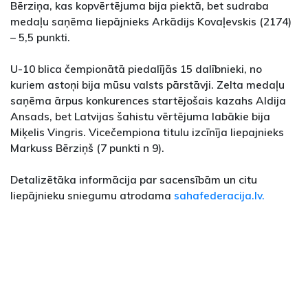
Bērziņa, kas kopvērtējuma bija piektā, bet sudraba
medaļu saņēma liepājnieks Arkādijs Kovaļevskis (2174)
– 5,5 punkti.
U-10 blica čempionātā piedalījās 15 dalībnieki, no
kuriem astoņi bija mūsu valsts pārstāvji. Zelta medaļu
saņēma ārpus konkurences startējošais kazahs Aldija
Ansads, bet Latvijas šahistu vērtējuma labākie bija
Miķelis Vingris. Vicečempiona titulu izcīnīja liepajnieks
Markuss Bērziņš (7 punkti n 9).
Detalizētāka informācija par sacensībām un citu
liepājnieku sniegumu atrodama
sahafederacija.lv.