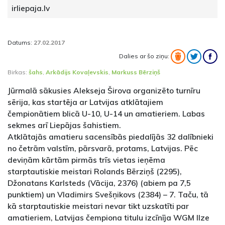
irliepaja.lv
Datums:
27.02.2017
Dalies ar šo ziņu:
Birkas:
šahs
,
Arkādijs Kovaļevskis
,
Markuss Bērziņš
Jūrmalā sākusies Alekseja Širova organizēto turnīru
sērija, kas startēja ar Latvijas atklātajiem
čempionātiem blicā U-10, U-14 un amatieriem. Labas
sekmes arī Liepājas šahistiem.
Atklātajās amatieru sacensībās piedalījās 32 dalībnieki
no četrām valstīm, pārsvarā, protams, Latvijas. Pēc
deviņām kārtām pirmās trīs vietas ieņēma
starptautiskie meistari Rolands Bērziņš (2295),
Džonatans Karlsteds (Vācija, 2376) (abiem pa 7,5
punktiem) un Vladimirs Svešņikovs (2384) – 7. Taču, tā
kā starptautiskie meistari nevar tikt uzskatīti par
amatieriem, Latvijas čempiona titulu izcīnīja WGM Ilze