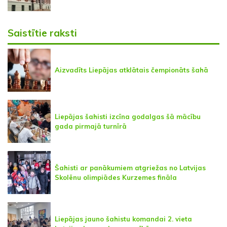
Saistītie raksti
Aizvadīts Liepājas atklātais čempionāts šahā
Liepājas šahisti izcīna godalgas šā mācību
gada pirmajā turnīrā
Šahisti ar panākumiem atgriežas no Latvijas
Skolēnu olimpiādes Kurzemes fināla
Liepājas jauno šahistu komandai 2. vieta