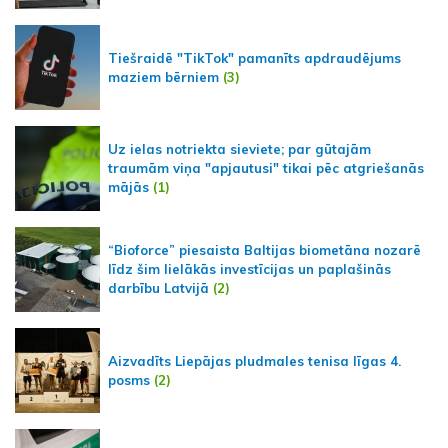
Tiešraidē "TikTok" pamanīts apdraudējums
maziem bērniem
(3)
Uz ielas notriekta sieviete; par gūtajām
traumām viņa "apjautusi" tikai pēc atgriešanās
mājās
(1)
“Bioforce” piesaista Baltijas biometāna nozarē
līdz šim lielākās investīcijas un paplašinās
darbību Latvijā
(2)
Aizvadīts Liepājas pludmales tenisa līgas 4.
posms
(2)