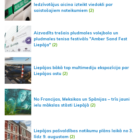
Iedzīvotājus aicina izteikt viedokli par
saistošajiem noteikumiem
(2)
Aizvadīts trešais pludmales volejbola un
pludmales tenisa festivāls "Amber Sand Fest
Liepāja"
(2)
Liepājas bākā top multimediju ekspozīcija par
Liepājas ostu
(2)
No Francijas, Meksikas un Spānijas – trīs jauni
ielu mākslas stāsti Liepājā
(2)
Liepājas pašvaldības notikumu plāns laikā no 3.
līdz 9. augustam
(2)