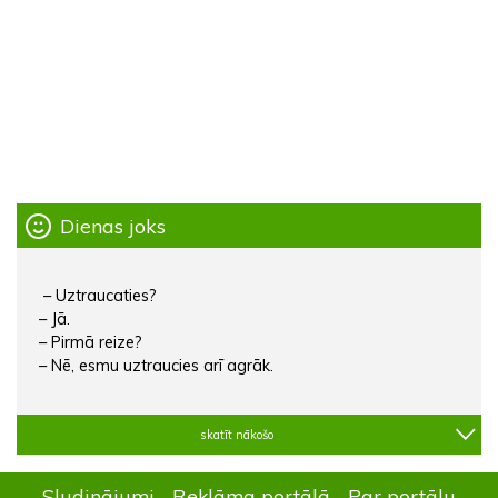
Dienas joks
– Uztraucaties?
– Jā.
– Pirmā reize?
– Nē, esmu uztraucies arī agrāk.
skatīt nākošo
Sludinājumi
Reklāma portālā
Par portālu