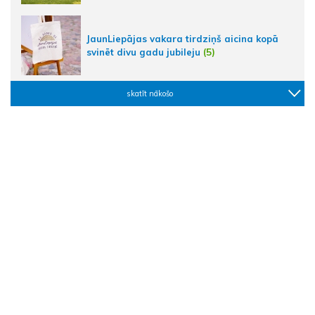
JaunLiepājas vakara tirdziņš aicina kopā
svinēt divu gadu jubileju
(5)
skatīt nākošo