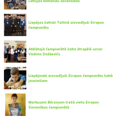
Latvijas komandu sacensībās
Liepājas šahisti Tallinā aizvadījuši Eiropas
čempionātu
Atklātajā čempionātā šaha ātrspēlē uzvar
Vadims Daškevičs
Liepājnieki aizvadījuši Eiropas čempionātu šahā
jauniešiem
Markusam Bērziņam trešā vieta Eiropas
Savienības čempionātā