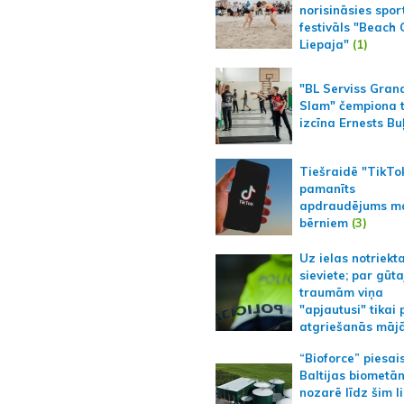
norisināsies spor
festivāls "Beach
Liepaja"
(1)
"BL Serviss Gran
Slam" čempiona t
izcīna Ernests Bu
Tiešraidē "TikTo
pamanīts
apdraudējums m
bērniem
(3)
Uz ielas notriekt
sieviete; par gūt
traumām viņa
"apjautusi" tikai 
atgriešanās māj
“Bioforce” piesai
Baltijas biometā
nozarē līdz šim l