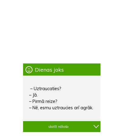
Dienas joks
– Uztraucaties?
– Jā.
– Pirmā reize?
– Nē, esmu uztraucies arī agrāk.
skatīt nākošo