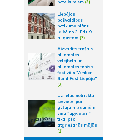
noteikumiem
(3)
Liepājas
pašvaldības
notikumu plāns
laikā no 3. līdz 9.
augustam
(2)
Aizvadīts trešais
pludmales
volejbola un
pludmales tenisa
festivāls "Amber
Sand Fest Liepāja"
(2)
Uz ielas notriekta
sieviete; par
gūtajām traumām
viņa "apjautusi"
tikai pēc
atgriešanās mājās
(1)