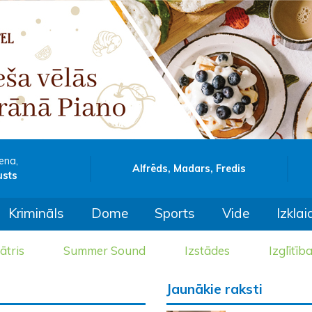
ena,
Alfrēds, Madars, Fredis
usts
Krimināls
Dome
Sports
Vide
Izklai
ātris
Summer Sound
Izstādes
Izglītīb
Jaunākie raksti