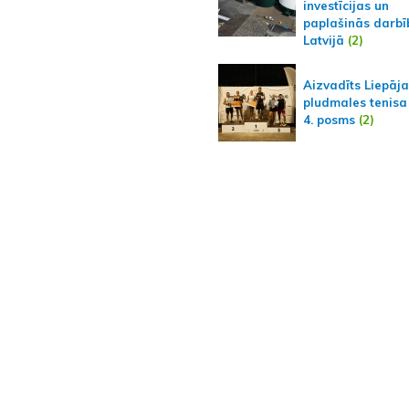
investīcijas un
paplašinās darbī
Latvijā
(2)
Aizvadīts Liepāj
pludmales tenisa
4. posms
(2)