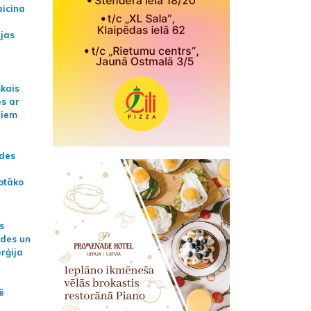
aicina
ijas
skais
es ar
jiem
ādes
otāko
s
ides un
erģija
ē