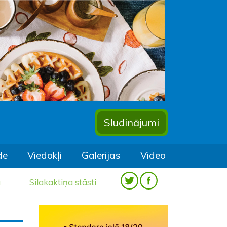
Sludinājumi
de
Viedokļi
Galerijas
Video
a
Silakaktiņa stāsti