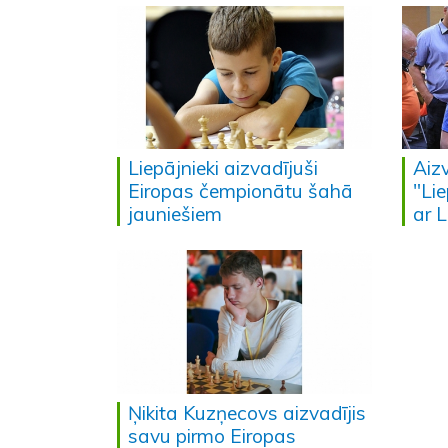
Liepājnieki aizvadījuši
Aizv
Eiropas čempionātu šahā
"Li
jauniešiem
ar L
Ņikita Kuzņecovs aizvadījis
savu pirmo Eiropas