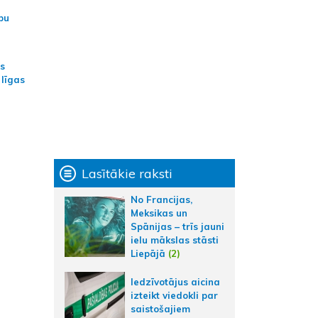
bu
as
 līgas
Lasītākie raksti
No Francijas,
Meksikas un
Spānijas – trīs jauni
ielu mākslas stāsti
Liepājā
(2)
Iedzīvotājus aicina
izteikt viedokli par
saistošajiem