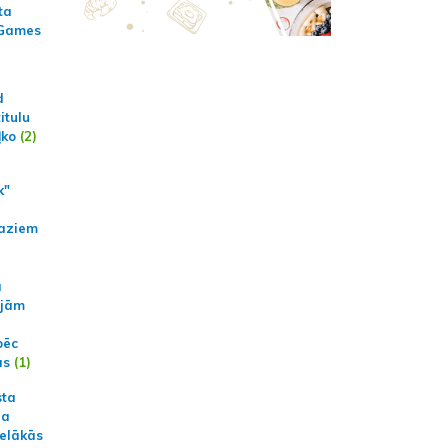
ta
 Games
d
itulu
ļko
(2)
k"
aziem
a
ajām
pēc
ās
(1)
sta
na
ielākās