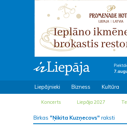
Piektdi
7.aug
Liepājnieki
Bizness
Kultūra
Koncerts
Liepāja 2027
Te
Birkas
"Ņikita Kuzņecovs"
raksti