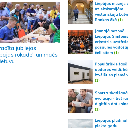
Liepājas muzejs 
uz ekskursijām
vēsturiskajā Latv
Bankas ēkā
(1)
Jaunajā sezonā
Liepājas Simfoni
orķestris uzstāsi
adīta jubilejas
pasaules vadoša
čellistiem
(1)
epājas rokāde" un mačs
ietuvu
Populārākie fas
apdares veidi: kā
izvēlēties piemēr
(1)
Sporta skatīšanā
evolūcija - tiešra
digitālo datu sin
(1)
Liepājas pludmal
piekto gadu