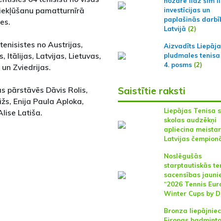
nozarē līdz šim l
 iekļūšanu pamatturnīrā
investīcijas un
paplašinās darbī
es.
Latvijā
(2)
tenisistes no Austrijas,
Aizvadīts Liepāj
, Itālijas, Latvijas, Lietuvas,
pludmales tenisa
4. posms
(2)
 un Zviedrijas.
s pārstāvēs Dāvis Rolis,
Saistītie raksti
žs, Enija Paula Aploka,
Liepājas Tenisa 
lise Latiša.
skolas audzēkņi
apliecina meistar
Latvijas čempion
Noslēgušās
starptautiskās te
sacensības jauni
“2026 Tennis Eur
Winter Cups by D
Bronza liepājniec
Eiropas badmint