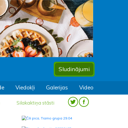
Sludinājumi
de
Viedokļi
Galerijas
Video
a
Silakaktiņa stāsti