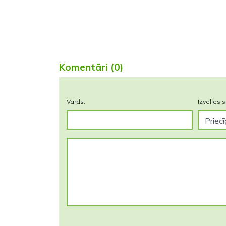
Komentāri (0)
Vārds:
Izvēlies s