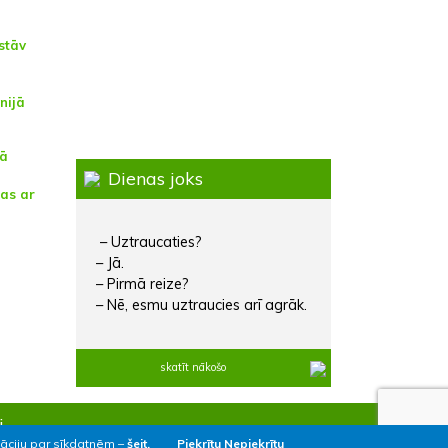
stāv
u
nijā
sā
Dienas joks
as ar
– Uztraucaties?
– Jā.
– Pirmā reize?
– Nē, esmu uztraucies arī agrāk.
skatīt nākošo
i
māciju par sīkdatnēm –
šeit.
Piekrītu
Nepiekrītu