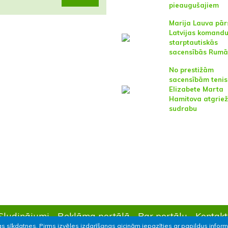
pieaugušajiem
Marija Lauva pār
Latvijas komand
starptautiskās
sacensībās Rumā
No prestižām
sacensībām teni
Elizabete Marta
Hamitova atgriež
sudrabu
Sludinājumi
Reklāma portālā
Par portālu
Kontakt
as sīkdatnes. Pirms izvēles izdarīšanas aicinām iepazīties ar papildus infor