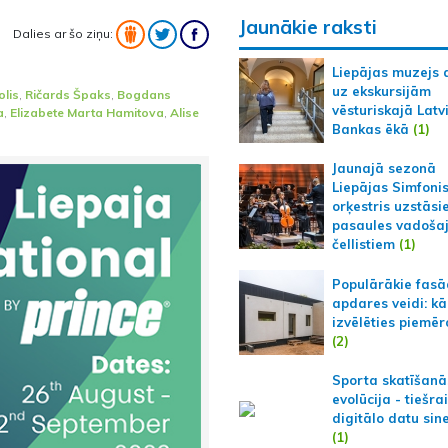
Jaunākie raksti
Dalies ar šo ziņu:
Liepājas muzejs 
uz ekskursijām
olis
,
Ričards Špaks
,
Bogdans
vēsturiskajā Latv
a
,
Elizabete Marta Hamitova
,
Alise
Bankas ēkā
(1)
Jaunajā sezonā
Liepājas Simfoni
orķestris uzstāsi
pasaules vadoša
čellistiem
(1)
Populārākie fas
apdares veidi: kā
izvēlēties piemēr
(2)
Sporta skatīšanā
evolūcija - tiešra
digitālo datu sin
(1)