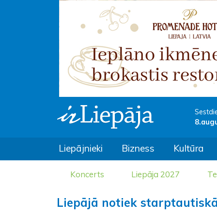
Sestdi
8.aug
Liepājnieki
Bizness
Kultūra
Koncerts
Liepāja 2027
Te
Liepājā notiek starptautisk