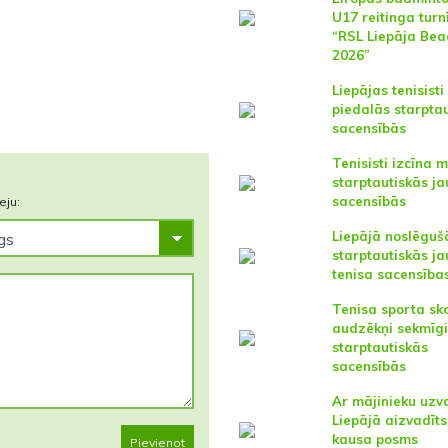
U17 reitinga turn
“RSL Liepāja Bea
2026”
Liepājas tenisisti
piedalās starpta
sacensībās
Tenisisti izcīna 
starptautiskās ja
sacensībās
eju:
Liepājā noslēguš
starptautiskās ja
tenisa sacensība
Tenisa sporta sk
audzēkņi sekmīgi
starptautiskās
sacensībās
Ar mājinieku uzv
Liepājā aizvadīts
kausa posms
Pievienot