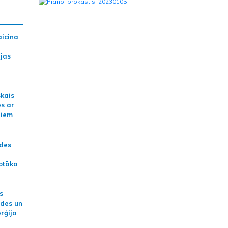
aicina
ijas
skais
es ar
jiem
ādes
otāko
s
ides un
erģija