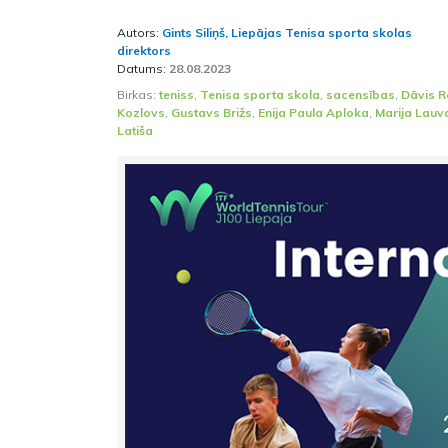
Autors:
Gints Siliņš, Liepājas Tenisa sporta skolas
direktors
Datums:
28.08.2023
Birkas:
teniss
,
Tenisa sporta skola
,
sacensības
,
Dāvis R
Kozlovs
,
Gustavs Brižs
,
Enija Paula Aploka
,
Marija Lauv
Latiša