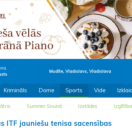
ena,
Mudīte, Vladislavs, Vladislava
usts
Krimināls
Dome
Sports
Vide
Izklai
ātris
Summer Sound
Izstādes
Izglītīb
ās ITF jauniešu tenisa sacensības