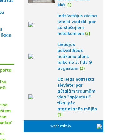
ielākās
ēkā
(1)
bu
Iedzīvotājus aicina
izteikt viedokli par
saistošajiem
as
noteikumiem
(3)
 līgas
Liepājas
pašvaldības
notikumu plāns
laikā no 3. līdz 9.
augustam
(2)
sporta
Uz ielas notriekta
ību
sieviete; par
ātā
gūtajām traumām
viņa "apjautusi"
tikai pēc
nisa
atgriešanās mājās
ešiem
(1)
ope
unlop”
skatīt nākošo
ei
ona