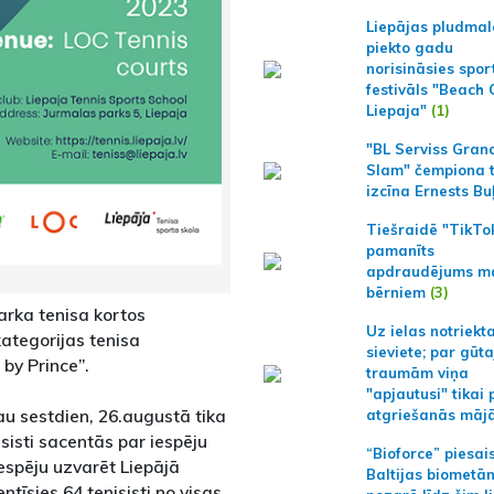
Liepājas pludmal
piekto gadu
norisināsies spor
festivāls "Beach
Liepaja"
(1)
"BL Serviss Gran
Slam" čempiona t
izcīna Ernests Bu
Tiešraidē "TikTo
pamanīts
apdraudējums m
bērniem
(3)
arka tenisa kortos
Uz ielas notriekt
kategorijas tenisa
sieviete; par gūt
 by Prince”.
traumām viņa
"apjautusi" tikai 
au sestdien, 26.augustā tika
atgriešanās māj
isisti sacentās par iespēju
“Bioforce” piesai
espēju uzvarēt Liepājā
Baltijas biometā
tīsies 64 tenisisti no visas