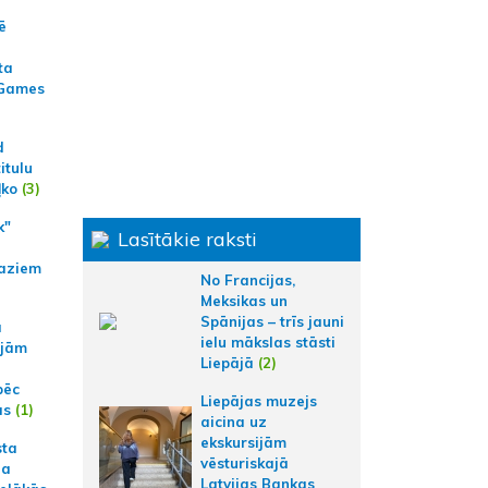
ē
ta
 Games
d
itulu
ļko
(3)
k"
Lasītākie raksti
aziem
No Francijas,
Meksikas un
Spānijas – trīs jauni
a
ielu mākslas stāsti
ajām
Liepājā
(2)
pēc
Liepājas muzejs
ās
(1)
aicina uz
ekskursijām
sta
vēsturiskajā
na
Latvijas Bankas