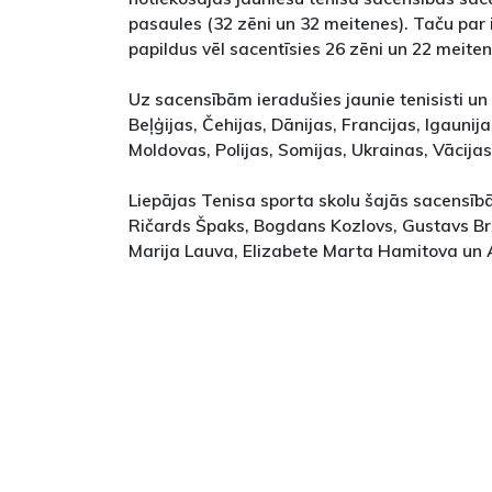
pasaules (32 zēni un 32 meitenes). Taču par
papildus vēl sacentīsies 26 zēni un 22 meiten
Uz sacensībām ieradušies jaunie tenisisti un 
Beļģijas, Čehijas, Dānijas, Francijas, Igaunijas
Moldovas, Polijas, Somijas, Ukrainas, Vācijas
Liepājas Tenisa sporta skolu šajās sacensībā
Ričards Špaks, Bogdans Kozlovs, Gustavs Bri
Marija Lauva, Elizabete Marta Hamitova un A