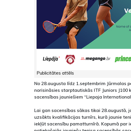
Publicitātes attēls
No 28.augusta līdz 1.septembrim Jūrmalas p
norisināsies starptautiskās ITF Juniors J100 
sacensības jauniešiem “Liepaja International
Lai gan sacensības sākas tikai 28.augustā, j
uzsākts kvalifikācijas turnīrs, kurā jaunie ten
iekļūt sacensību pamatturnīrā. Kopumā par i
notiekošajās jauniešu tenisa sacensībās sacen