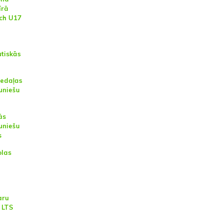
īrā
ch U17
utiskās
medaļas
uniešu
ās
uniešu
s
olas
aru
 LTS