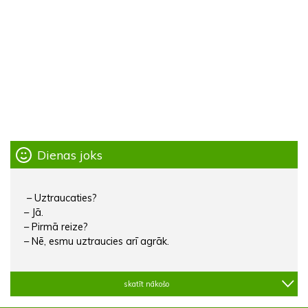
Dienas joks
– Uztraucaties?
– Jā.
– Pirmā reize?
– Nē, esmu uztraucies arī agrāk.
skatīt nākošo