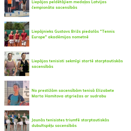
Liepājas peldētājiem medaļas Latvijas
čempionāta sacensībās
Liepājnieks Gustavs Brižs piedalās "Tennis
Europe" akadēmijas nometnē
Liepājas tenisisti sekmīgi startē starptautiskās
sacensībās
No prestižām sacensībām tenisā Elizabete
Marta Hamitova atgriežas ar sudrabu
Jaunās tenisistes triumfē starptautiskās
dubultspēļu sacensībās