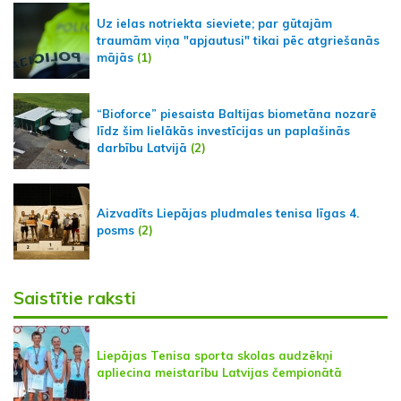
Uz ielas notriekta sieviete; par gūtajām
traumām viņa "apjautusi" tikai pēc atgriešanās
mājās
(1)
“Bioforce” piesaista Baltijas biometāna nozarē
līdz šim lielākās investīcijas un paplašinās
darbību Latvijā
(2)
Aizvadīts Liepājas pludmales tenisa līgas 4.
posms
(2)
Saistītie raksti
Liepājas Tenisa sporta skolas audzēkņi
apliecina meistarību Latvijas čempionātā