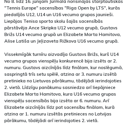
No 8. līdz 16. jūnijam Jūrmalā norisinājās starptautiskās
"Tennis Europe" sacensības "Riga Open by LTS", kurās
piedalījās U12, U14 un U16 vecuma grupas jaunieši.
Liepājas Tenisa sporta skolu šajās sacensībās
pārstāvēja Ance Skripka U12 vecuma grupā, Gustavs
Brižs U14 vecuma grupā un Elizabete Marta Hamitova,
Alise Latiša un Jeļizaveta Rižkova U16 vecuma grupā.
Vissekmīgāk turnīru aizvadīja Gustavs Brižs, kurš U14
vecuma grupas vienspēļu konkurencē bija izsēts ar 2.
numuru. Gustavs aizcīnījās līdz finālam, kur noslēgumā,
saspringtā trīs setu spēlē, atzina ar 3. numuru izsētā
pretinieka no Lietuvas pārākumu, tādējādi ierindojoties
2. vietā. Līdzīgu panākumu sasniedza arī liepājniece
Elizabete Marta Hamitova, kura U16 vecuma grupas
vienspēļu sacensībās bija izsēta ar 6. numuru. Arī
Elizabete aizcīnījās līdz pat sacensību finālam, kurā
atzina ar 1. numuru izsētās pretinieces no Latvijas
pārākumu, tādējādi arī ierindojoties 2. vietā.