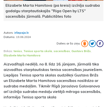
Elizabete Marta Hamitova (pa kreisi) izcīnīja sudraba
godalgu starptautiskajās "Riga Open by LTS"
sacensībās Jūrmalā. Publicitātes foto
Autors:
irliepaja.lv
Datums:
19.06.2024
Dalies ar šo ziņu:
Birkas:
teniss
,
Tenisa sporta skola
,
sacensības
,
Gustavs Brižs
,
Elizabete Marta Hamitova
Aizvadītajā nedēļā, no 8. līdz 16. jūnijam, Jūrmalā tika
aizvadītas starptautiskas tenisa sacensības jauniešiem.
Liepājas Tenisa sporta skolas audzēkņi Gustavs Brižs
un Elizabete Marta Hamitova sacensības noslēdza ar
sudraba medaļām. Tikmēr Rīgā Jaroslava Golovanova
arī izcīnīja sudraba medaļu vietējā mēroga sacensībās,
informēja Tenisa sporta skola