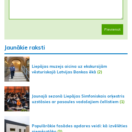
Pievienot
Jaunākie raksti
Liepājas muzejs aicina uz ekskursijām
vēsturiskajā Latvijas Bankas ēkā
(2)
Jaunajā sezonā Liepājas Simfoniskais orķestris
uzstāsies ar pasaules vadošajiem čellistiem
(1)
Populārākie fasādes apdares veidi: kā izvēlēties
piemērotāko
(3)