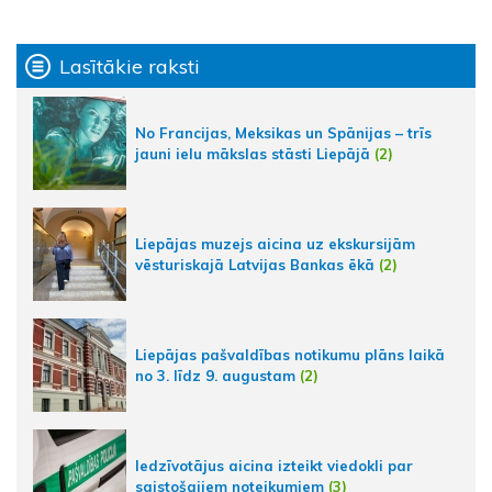
Lasītākie raksti
No Francijas, Meksikas un Spānijas – trīs
jauni ielu mākslas stāsti Liepājā
(2)
Liepājas muzejs aicina uz ekskursijām
vēsturiskajā Latvijas Bankas ēkā
(2)
Liepājas pašvaldības notikumu plāns laikā
no 3. līdz 9. augustam
(2)
Iedzīvotājus aicina izteikt viedokli par
saistošajiem noteikumiem
(3)