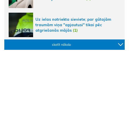
Uz ielas notriekta sieviete; par gūtajām
traumām viņa "apjautusi" tikai pēc
atgriešanās mājās
(1)
skatīt nākošo