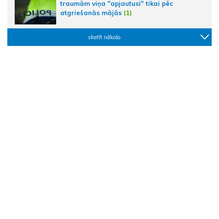
traumām viņa "apjautusi" tikai pēc
atgriešanās mājās
(1)
skatīt nākošo