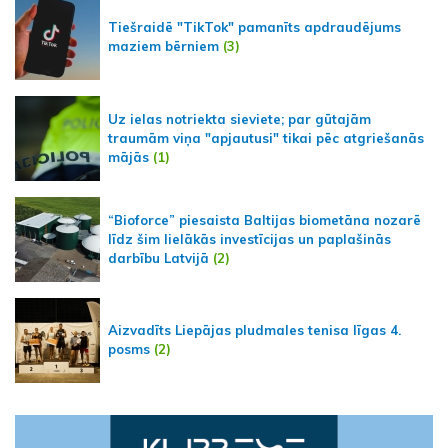
Tiešraidē "TikTok" pamanīts apdraudējums
maziem bērniem
(3)
Uz ielas notriekta sieviete; par gūtajām
traumām viņa "apjautusi" tikai pēc atgriešanās
mājās
(1)
“Bioforce” piesaista Baltijas biometāna nozarē
līdz šim lielākās investīcijas un paplašinās
darbību Latvijā
(2)
Aizvadīts Liepājas pludmales tenisa līgas 4.
posms
(2)