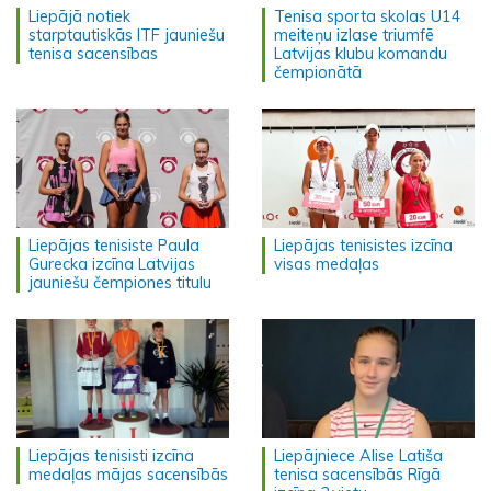
Liepājā notiek
Tenisa sporta skolas U14
starptautiskās ITF jauniešu
meiteņu izlase triumfē
tenisa sacensības
Latvijas klubu komandu
čempionātā
Liepājas tenisiste Paula
Liepājas tenisistes izcīna
Gurecka izcīna Latvijas
visas medaļas
jauniešu čempiones titulu
Liepājas tenisisti izcīna
Liepājniece Alise Latiša
medaļas mājas sacensībās
tenisa sacensībās Rīgā