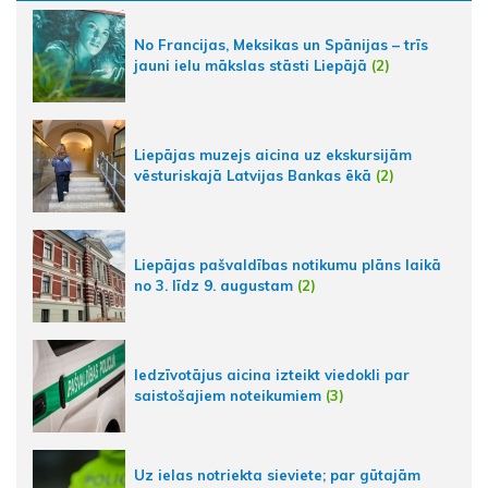
No Francijas, Meksikas un Spānijas – trīs
jauni ielu mākslas stāsti Liepājā
(2)
Liepājas muzejs aicina uz ekskursijām
vēsturiskajā Latvijas Bankas ēkā
(2)
Liepājas pašvaldības notikumu plāns laikā
no 3. līdz 9. augustam
(2)
Iedzīvotājus aicina izteikt viedokli par
saistošajiem noteikumiem
(3)
Uz ielas notriekta sieviete; par gūtajām