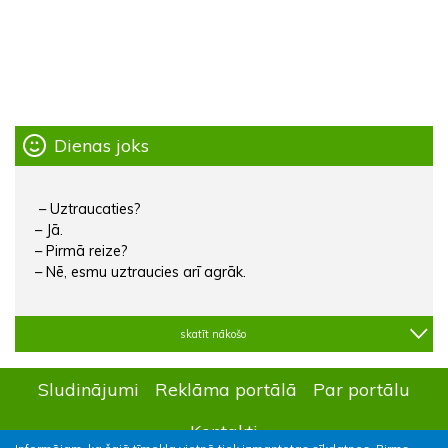
Dienas joks
– Uztraucaties?
– Jā.
– Pirmā reize?
– Nē, esmu uztraucies arī agrāk.
skatīt nākošo
Sludinājumi
Reklāma portālā
Par portālu
Kontakti