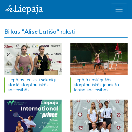
Birkas
"Alise Latiša"
raksti
Liepājas tenisisti sekmīgi
Liepājā noslēgušās
startē starptautiskās
starptautiskās jauniešu
sacensībās
tenisa sacensības