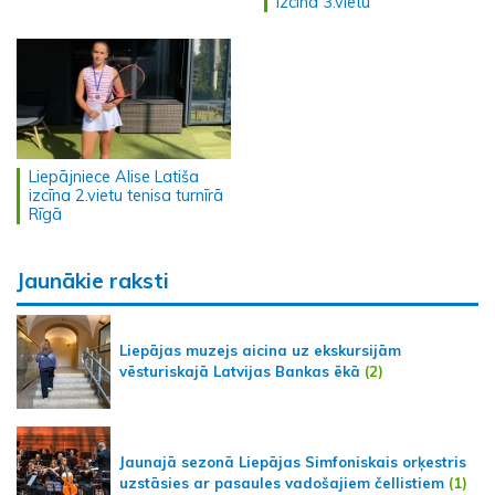
izcīna 3.vietu
Liepājniece Alise Latiša
izcīna 2.vietu tenisa turnīrā
Rīgā
Jaunākie raksti
Liepājas muzejs aicina uz ekskursijām
vēsturiskajā Latvijas Bankas ēkā
(2)
Jaunajā sezonā Liepājas Simfoniskais orķestris
uzstāsies ar pasaules vadošajiem čellistiem
(1)