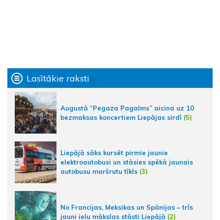
Lasītākie raksti
Augustā “Pegaza Pagalms” aicina uz 10
bezmaksas koncertiem Liepājas sirdī
(5)
Liepājā sāks kursēt pirmie jaunie
elektroautobusi un stāsies spēkā jaunais
autobusu maršrutu tīkls
(3)
No Francijas, Meksikas un Spānijas – trīs
jauni ielu mākslas stāsti Liepājā
(2)