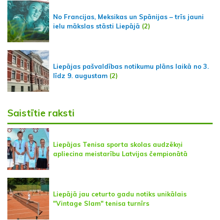
No Francijas, Meksikas un Spānijas – trīs jauni
ielu mākslas stāsti Liepājā
(2)
Liepājas pašvaldības notikumu plāns laikā no 3.
līdz 9. augustam
(2)
Saistītie raksti
Liepājas Tenisa sporta skolas audzēkņi
apliecina meistarību Latvijas čempionātā
Liepājā jau ceturto gadu notiks unikālais
"Vintage Slam" tenisa turnīrs