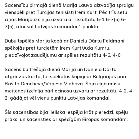
Sacensību pirmajā dienā Marija Lauva aizvadīja spraigu
vienspēli pret Turcijas tenisisti Irem Kurt. Pēc trīs setu
cīņas Marija izcīnīja uzvaru ar rezultātu 6-1 6-7(5) 6-
7(5), atnesot Latvijas komandai 1 punktu.
Dubultspēlēs Marija kopā ar Danielu Dārtu Feldmani
spēkojās pret turcietēm Irem Kurt/Ada Kumru,
piedzīvojot zaudējumu ar spēles rezultātu 4-6, 4-6.
Sacensību trešajā dienā Marija un Daniela Dārta
atgriezās kortā, lai spēkotos kopīgi ar Bulgārijas pāri
Rosita Dencheva/Vanesa Vlahova. Šajā cīņā mūsu
meitenes izcīnīja pārliecinošu uzvaru ar rezultātu 4-2, 4-
2, gādājot vēl vienu punktu Latvijas komandai.
Šīs sacensības bija lieliska iespēja krāt pieredzi, spēļu
praksi un sacensties ar spēcīgām Eiropas komandām.