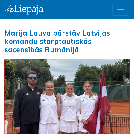
Marija Lauva pārstāv Latvijas
komandu starptautiskās
sacensībās Rumānijā