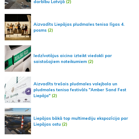
darbību Latvijā
(2)
Aizvadīts Liepājas pludmales tenisa līgas 4.
posms
(2)
Iedzīvotājus aicina izteikt viedokli par
saistošajiem noteikumiem
(2)
Aizvadīts trešais pludmales volejbola un
pludmales tenisa festivāls "Amber Sand Fest
Liepāja"
(2)
Liepājas bākā top multimediju ekspozīcija par
Liepājas ostu
(2)