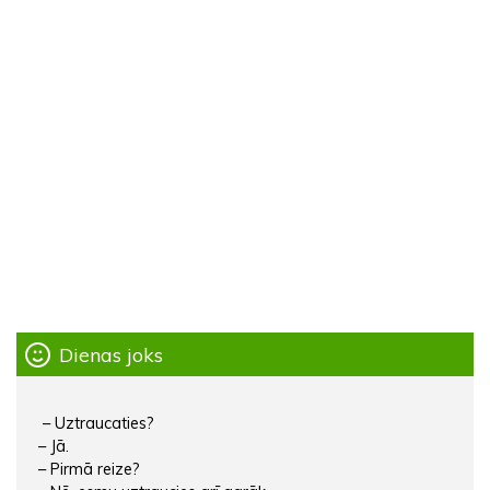
Dienas joks
– Uztraucaties?
– Jā.
– Pirmā reize?