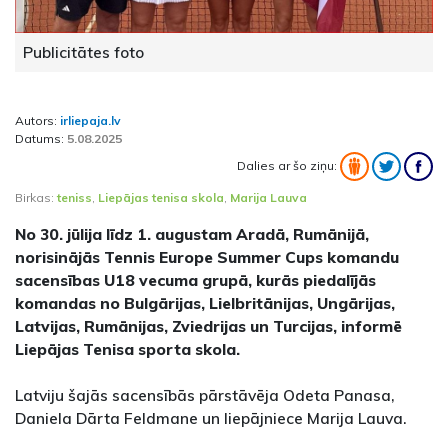
Publicitātes foto
Autors:
irliepaja.lv
Datums:
5.08.2025
Dalies ar šo ziņu:
Birkas:
teniss
,
Liepājas tenisa skola
,
Marija Lauva
No 30. jūlija līdz 1. augustam Aradā, Rumānijā,
norisinājās Tennis Europe Summer Cups komandu
sacensības U18 vecuma grupā, kurās piedalījās
komandas no Bulgārijas, Lielbritānijas, Ungārijas,
Latvijas, Rumānijas, Zviedrijas un Turcijas, informē
Liepājas Tenisa sporta skola.
Latviju šajās sacensībās pārstāvēja Odeta Panasa,
Daniela Dārta Feldmane un liepājniece Marija Lauva.