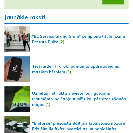
Jaunākie raksti
"BL Serviss Grand Slam" čempiona titulu izcīna
Ernests Buļko
(2)
Tiešraidē "TikTok" pamanīts apdraudējums
maziem bērniem
(3)
Uz ielas notriekta sieviete; par gūtajām
traumām viņa "apjautusi" tikai pēc atgriešanās
mājās
(1)
“Bioforce” piesaista Baltijas biometāna nozarē
līdz šim lielākās investīcijas un paplašinās