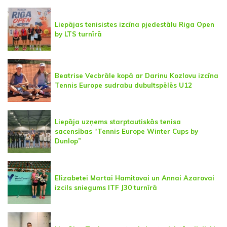
Liepājas tenisistes izcīna pjedestālu Riga Open
by LTS turnīrā
Beatrise Vecbrāle kopā ar Darinu Kozlovu izcīna
Tennis Europe sudrabu dubultspēlēs U12
Liepāja uzņems starptautiskās tenisa
sacensības “Tennis Europe Winter Cups by
Dunlop”
Elizabetei Martai Hamitovai un Annai Azarovai
izcils sniegums ITF J30 turnīrā