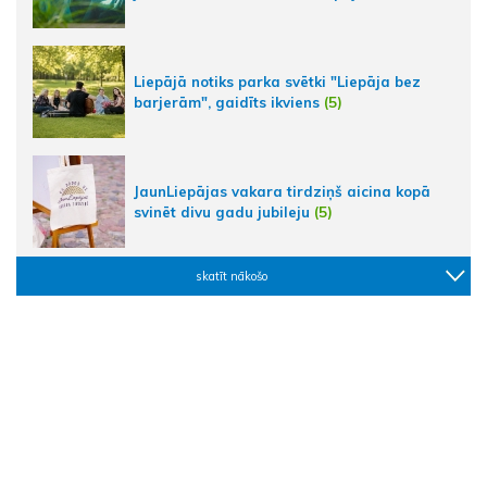
Liepājā notiks parka svētki "Liepāja bez
barjerām", gaidīts ikviens
(5)
JaunLiepājas vakara tirdziņš aicina kopā
svinēt divu gadu jubileju
(5)
skatīt nākošo