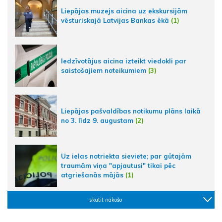
Liepājas muzejs aicina uz ekskursijām
vēsturiskajā Latvijas Bankas ēkā
(1)
Iedzīvotājus aicina izteikt viedokli par
saistošajiem noteikumiem
(3)
Liepājas pašvaldības notikumu plāns laikā
no 3. līdz 9. augustam
(2)
Uz ielas notriekta sieviete; par gūtajām
traumām viņa "apjautusi" tikai pēc
atgriešanās mājās
(1)
skatīt nākošo