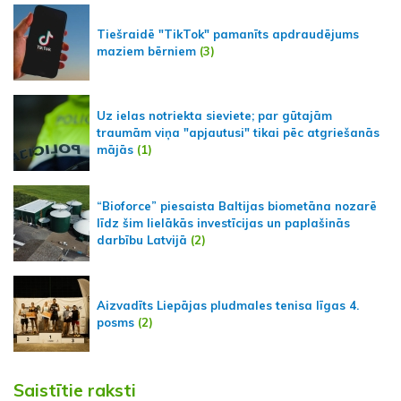
Tiešraidē "TikTok" pamanīts apdraudējums
maziem bērniem
(3)
Uz ielas notriekta sieviete; par gūtajām
traumām viņa "apjautusi" tikai pēc atgriešanās
mājās
(1)
“Bioforce” piesaista Baltijas biometāna nozarē
līdz šim lielākās investīcijas un paplašinās
darbību Latvijā
(2)
Aizvadīts Liepājas pludmales tenisa līgas 4.
posms
(2)
Saistītie raksti