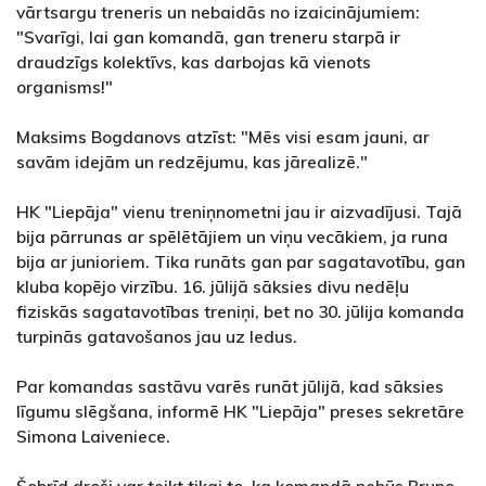
vārtsargu treneris un nebaidās no izaicinājumiem:
"Svarīgi, lai gan komandā, gan treneru starpā ir
draudzīgs kolektīvs, kas darbojas kā vienots
organisms!"
Maksims Bogdanovs atzīst: "Mēs visi esam jauni, ar
savām idejām un redzējumu, kas jārealizē."
HK "Liepāja" vienu treniņnometni jau ir aizvadījusi. Tajā
bija pārrunas ar spēlētājiem un viņu vecākiem, ja runa
bija ar junioriem. Tika runāts gan par sagatavotību, gan
kluba kopējo virzību. 16. jūlijā sāksies divu nedēļu
fiziskās sagatavotības treniņi, bet no 30. jūlija komanda
turpinās gatavošanos jau uz ledus.
Par komandas sastāvu varēs runāt jūlijā, kad sāksies
līgumu slēgšana, informē HK "Liepāja" preses sekretāre
Simona Laiveniece.