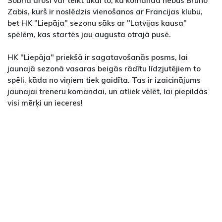
Šobrīd droši var teikt tikai to, ka komandā nebūs Bruno
Zabis, kurš ir noslēdzis vienošanos ar Francijas klubu,
bet HK "Liepāja" sezonu sāks ar "Latvijas kausa"
spēlēm, kas startēs jau augusta otrajā pusē.
HK "Liepāja" priekšā ir sagatavošanās posms, lai
jaunajā sezonā vasaras beigās rādītu līdzjutējiem to
spēli, kāda no viņiem tiek gaidīta. Tas ir izaicinājums
jaunajai treneru komandai, un atliek vēlēt, lai piepildās
visi mērķi un ieceres!