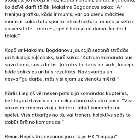
ko dzīvē darīt tālāk. Maksims Bogdanovs saka: "Ar
treniņu grafiku, kāds ir mums, var pa dienu mācīties,
mums ir sakārtota sporta infrastruktūra, mums pilsētā ir
universitāte – mācies, spēlē hokeju un domā, ko darīt
tālāk!"
Kopā ar Maksimu Bogdanovu jaunajā sezonā strādās
arī Nikolajs Siļčonoks, kurš saka: "Katram komandā būs
sava loma, savs darbs. Ja katrs to darīs no sirds, kopējā
bilde saliksies un būs rezultāts. Nav svarīgu un
nesvarīgu darbu, mēs visi ejam uz vienotu mērķi."
Kārlis Liepiņš vēl nesen pats bija komandas kapteinis,
bet tagad dzīve viņu ir nolikusi barikāžu otrā pusē: "Viss
sākas ar trenera vīziju, kādai ir jābūt komandai un
spēlei. Viss atkarīgs no tā, vai treneru kolektīvs spēs to
dabūt ārā no komandas."
Reinis Repšs trīs sezonas jau ir bijis HK "Liepāja"