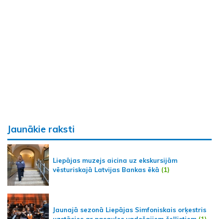
Jaunākie raksti
Liepājas muzejs aicina uz ekskursijām
vēsturiskajā Latvijas Bankas ēkā
(1)
Jaunajā sezonā Liepājas Simfoniskais orķestris
uzstāsies ar pasaules vadošajiem čellistiem
(1)