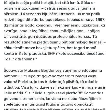
tā bija iespēja palikt hokejā, bet citā lomā. Sāku ar
pašiem mazākajiem – četrus sešus gadus jauniem
bērniem. 14 sezonas biju bērnu treneris, un man patīk
redzēt ieguldīto darbu audzēkņos, lepojos ar savu 1997.
dzimšanas gada komandu. Vienmēr esmu uzskatījis, ka
svarīga loma ir izglītībai, esmu mācījies gan Liepājas
Universitātē, gan dažādos profesionālos kursos. Tā
rezultātā saņēmu piedāvājumu būt par hokeja tiesnesi –
sāku tiesāt mazo hokejistu spēles, bet tagad manā
kontā ir 8 starptautisku, IIHF rīkotu sacensību tiesāšana.
Tas ir adrenalīns!"
Šopavasar Maksims Bogdanovs saņēma piedāvājumu
būt par HK "Liepāja" galveno treneri: "Domāju vienu
vakaru! Piekritu, jo tas ir dzimtajā pilsētā, tā atkal ir
attīstība. Visu laiku dzīvē es lieku mērķus – ir mazie un ir
lielie mērķi. Šis ir lielais, gribu sevi pierādīt!" Komandas
galvenais treneris min, ka viena no kluba filozofijām ir –
spēlētājam ir jāmācās! Klubs ir gatavs apmaksāt
studijas, jo hokejs ir līdz kādam brīdim, un tad ir jādomā,