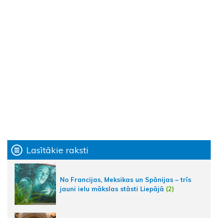
Lasītākie raksti
No Francijas, Meksikas un Spānijas – trīs
jauni ielu mākslas stāsti Liepājā
(2)