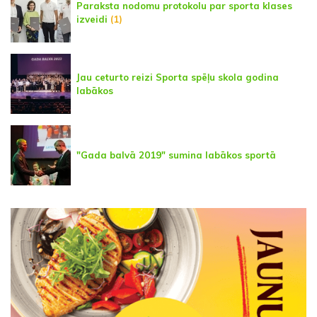
Paraksta nodomu protokolu par sporta klases
izveidi
(1)
Jau ceturto reizi Sporta spēļu skola godina
labākos
"Gada balvā 2019" sumina labākos sportā