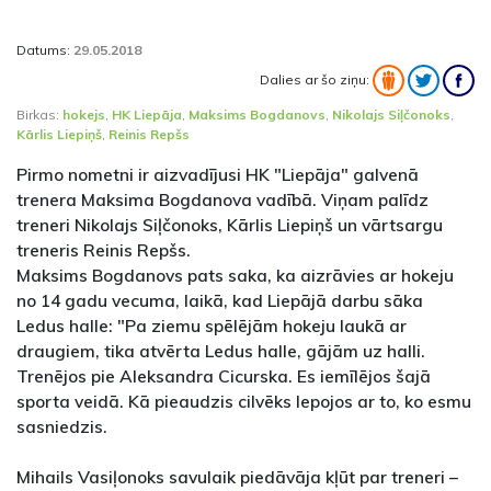
Datums:
29.05.2018
Dalies ar šo ziņu:
Birkas:
hokejs
,
HK Liepāja
,
Maksims Bogdanovs
,
Nikolajs Siļčonoks
,
Kārlis Liepiņš
,
Reinis Repšs
Pirmo nometni ir aizvadījusi HK "Liepāja" galvenā
trenera Maksima Bogdanova vadībā. Viņam palīdz
treneri Nikolajs Siļčonoks, Kārlis Liepiņš un vārtsargu
treneris Reinis Repšs.
Maksims Bogdanovs pats saka, ka aizrāvies ar hokeju
no 14 gadu vecuma, laikā, kad Liepājā darbu sāka
Ledus halle: "Pa ziemu spēlējām hokeju laukā ar
draugiem, tika atvērta Ledus halle, gājām uz halli.
Trenējos pie Aleksandra Cicurska. Es iemīlējos šajā
sporta veidā. Kā pieaudzis cilvēks lepojos ar to, ko esmu
sasniedzis.
Mihails Vasiļonoks savulaik piedāvāja kļūt par treneri –