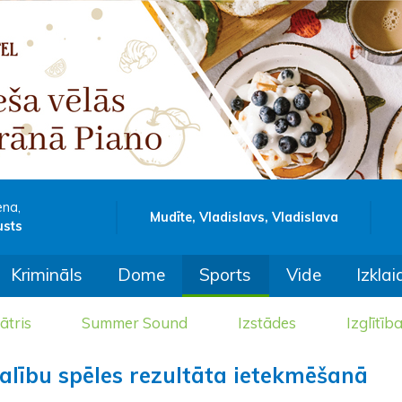
ena,
Mudīte, Vladislavs, Vladislava
usts
Krimināls
Dome
Sports
Vide
Izklai
ātris
Summer Sound
Izstādes
Izglītīb
dalību spēles rezultāta ietekmēšanā