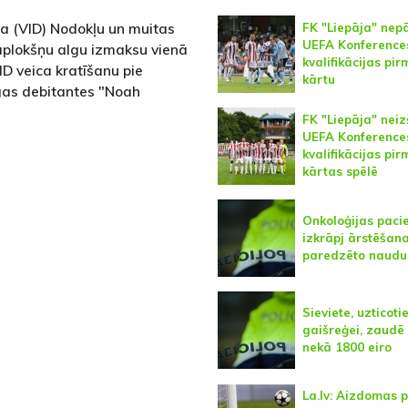
ta (VID) Nodokļu un muitas
FK "Liepāja" nep
UEFA Konferences
 aplokšņu algu izmaksu vienā
kvalifikācijas pir
ID veica kratīšanu pie
kārtu
īgas debitantes "Noah
FK "Liepāja" neiz
UEFA Konferences
kvalifikācijas pi
kārtas spēlē
Onkoloģijas paci
izkrāpj ārstēšana
paredzēto naudu
Sieviete, uzticoti
gaišreģei, zaudē
nekā 1800 eiro
La.lv: Aizdomas 