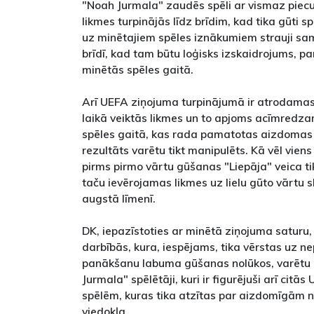
"Noah Jurmala" zaudēs spēli ar vismaz piecu
likmes turpinājās līdz brīdim, kad tika gūti spē
uz minētajiem spēles iznākumiem strauji sam
brīdī, kad tam būtu loģisks izskaidrojums, 
minētās spēles gaitā.
Arī UEFA ziņojuma turpinājumā ir atrodamas 
laikā veiktās likmes un to apjoms acīmredz
spēles gaitā, kas rada pamatotas aizdomas 
rezultāts varētu tikt manipulēts. Kā vēl viens
pirms pirmo vārtu gūšanas "Liepāja" veica tik
taču ievērojamas likmes uz lielu gūto vārtu 
augstā līmenī.
DK, iepazīstoties ar minētā ziņojuma saturu,
darbībās, kura, iespējams, tika vērstas uz n
panākšanu labuma gūšanas nolūkos, varētu bū
Jurmala" spēlētāji, kuri ir figurējuši arī citā
spēlēm, kuras tika atzītas par aizdomīgām n
viedokļa.