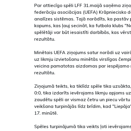
Par attiecīgo spēli LFF 31.maijā saņēma ziņ
federāciju asociācijas (UEFA) Krāpniecisko d
analīzes sistēmas. Tajā norādīts, ka pastāv 
kopums, kas ļauj secināt, ka futbola klubs "
spēlētāji var būt iesaistīti darbībās, kas vēr
rezultātu.
Minētais UEFA ziņojums satur norādi uz vair
uz likmju izvietošanu minētās virslīgas čemp
veicina pamatotas aizdomas par iespējamo m
rezultātu.
Ziņojumā teikts, ka tiklīdz spēle tika uzsākta,
0:0, tika izdarīts ievērojams likmju apjoms uz
zaudētu spēli ar vismaz četru un piecu vārtu 
veikšana turpinājās līdz brīdim, kad "Liepāj
17. minūtē.
Spēles turpinājumā tika veikts ļoti ievērojam