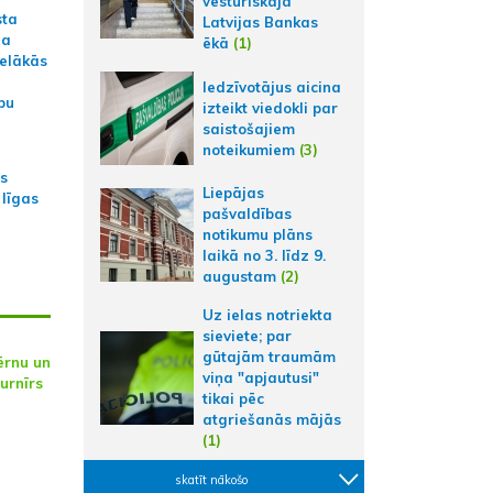
vēsturiskajā
sta
Latvijas Bankas
na
ēkā
(1)
ielākās
Iedzīvotājus aicina
bu
izteikt viedokli par
saistošajiem
noteikumiem
(3)
as
Liepājas
 līgas
pašvaldības
notikumu plāns
laikā no 3. līdz 9.
augustam
(2)
Uz ielas notriekta
sieviete; par
gūtajām traumām
ērnu un
viņa "apjautusi"
turnīrs
tikai pēc
atgriešanās mājās
(1)
skatīt nākošo