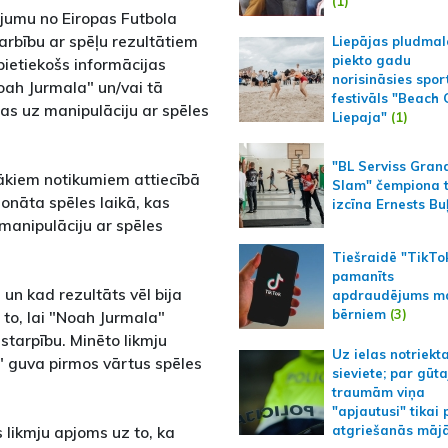
(1)
ojumu no Eiropas Futbola
arbību ar spēļu rezultātiem
Liepājas pludmal
piekto gadu
pietiekošs informācijas
norisināsies spor
Noah Jurmala" un/vai tā
festivāls "Beach
stas uz manipulāciju ar spēles
Liepaja"
(1)
"BL Serviss Gran
ākiem notikumiem attiecībā
Slam" čempiona t
ionāta spēles laikā, kas
izcīna Ernests Bu
anipulāciju ar spēles
Tiešraidē "TikTo
pamanīts
 un kad rezultāts vēl bija
apdraudējums m
bērniem
(3)
 to, lai "Noah Jurmala"
starpību. Minēto likmju
Uz ielas notriekt
a" guva pirmos vārtus spēles
sieviete; par gūt
traumām viņa
"apjautusi" tikai 
s likmju apjoms uz to, ka
atgriešanās māj