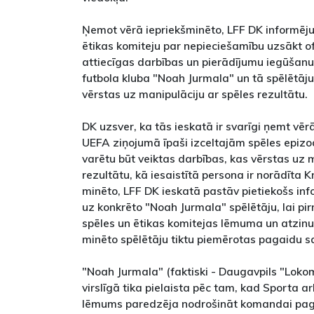
Ņemot vērā iepriekšminēto, LFF DK informēju
ētikas komiteju par nepieciešamību uzsākt of
attiecīgas darbības un pierādījumu iegūšanu
futbola kluba "Noah Jurmala" un tā spēlētāju 
vērstas uz manipulāciju ar spēles rezultātu.
DK uzsver, ka tās ieskatā ir svarīgi ņemt vēr
UEFA ziņojumā īpaši izceltajām spēles epiz
varētu būt veiktas darbības, kas vērstas uz 
rezultātu, kā iesaistītā persona ir norādīta 
minēto, LFF DK ieskatā pastāv pietiekošs in
uz konkrēto "Noah Jurmala" spēlētāju, lai pi
spēles un ētikas komitejas lēmuma un atzi
minēto spēlētāju tiktu piemērotas pagaidu sa
"Noah Jurmala" (faktiski - Daugavpils "Loko
virslīgā tika pielaista pēc tam, kad Sporta a
lēmums paredzēja nodrošināt komandai paga