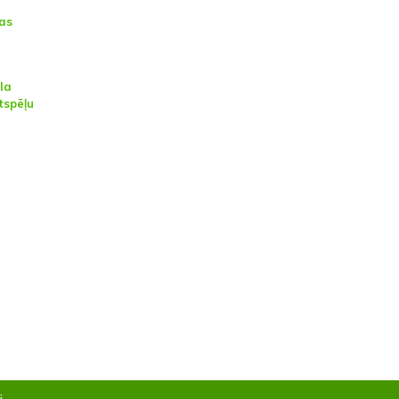
as
la
tspēļu
i