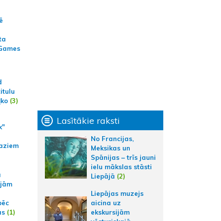
ē
ta
 Games
d
itulu
ļko
(3)
Lasītākie raksti
k"
No Francijas,
aziem
Meksikas un
Spānijas – trīs jauni
ielu mākslas stāsti
a
Liepājā
(2)
ajām
Liepājas muzejs
pēc
aicina uz
ās
(1)
ekskursijām