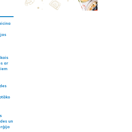
aicina
ijas
skais
es ar
jiem
ādes
otāko
s
ides un
erģija