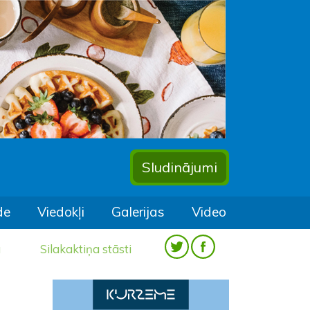
Sludinājumi
de
Viedokļi
Galerijas
Video
a
Silakaktiņa stāsti