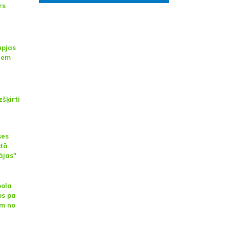
rs
āpjas
tiem
zšķirti
ses
stā
pājas"
bola
os pa
am no