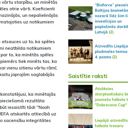
 vārtu starpību, un minētās
“Bioforce” piesai
les otrie vārti. Koeficienti
Baltijas biometā
azinājās, un nepalielinājās
nozarē līdz šim l
pamatojoties uz notikumiem
investīcijas un
paplašinās darbī
Latvijā
(2)
atsauces uz to, ka spēles
Aizvadīts Liepāj
ami neatbilda notikumiem
pludmales tenisa
par to, ka minētās spēles
4. posms
(2)
 piemērs tiek minēts tas, ka
ai vienu sitienu vārtu rāmī,
skaitu joprojām saglabājās
Saistītie raksti
Atsāksies
 konstatējusi, ka minētajās
starptautiskais b
jauniešu futbola 
epieciešamā rezultāta
"Dobrecova Cup"
t iesaistīti tādi "Noah
s UEFA atskaitēs attiecībā uz
o sacensību integritātes
Liepājā aizvadīts
futbola treneru