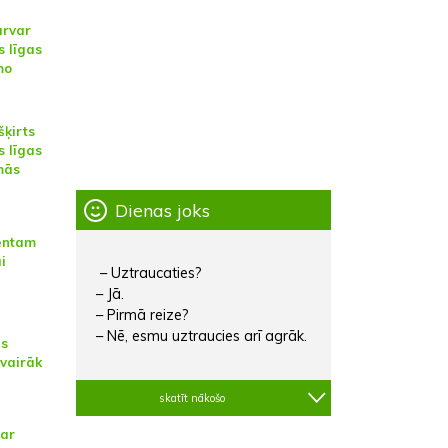
ārvar
 līgas
mo
šķirts
 līgas
rmās
Dienas joks
entam
i
– Uztraucaties?
– Jā.
– Pirmā reize?
– Nē, esmu uztraucies arī agrāk.
es
 vairāk
skatīt nākošo
par