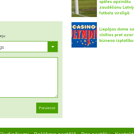
spēles apzinātu
zaudēšanu Latvij
futbola virslīgā
Liepājas dome so
cīnīties pret azar
eju:
biznesa izplatību
Pievienot
Sludinājumi
Reklāma portālā
Par portālu
Kontakt