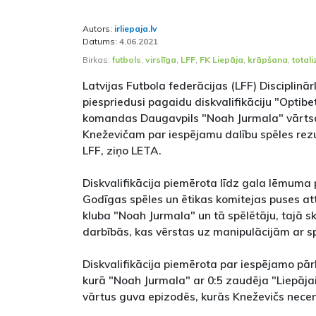
Autors:
irliepaja.lv
Datums:
4.06.2021
Birkas:
futbols
,
virslīga
,
LFF
,
FK Liepāja
,
krāpšana
,
total
Latvijas Futbola federācijas (LFF) Disciplinār
piespriedusi pagaidu diskvalifikāciju "Optibet
komandas Daugavpils "Noah Jurmala" vārt
Kneževičam par iespējamu dalību spēles rez
LFF, ziņo LETA.
Diskvalifikācija piemērota līdz gala lēmuma
Godīgas spēles un ētikas komitejas puses at
kluba "Noah Jurmala" un tā spēlētāju, tajā sk
darbībās, kas vērstas uz manipulācijām ar sp
Diskvalifikācija piemērota par iespējamo p
kurā "Noah Jurmala" ar 0:5 zaudēja "Liepājai
vārtus guva epizodēs, kurās Kneževičs necen