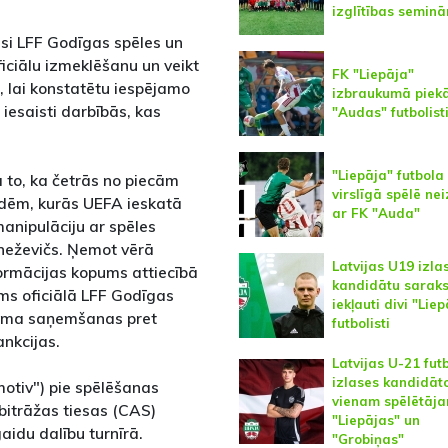
izglītības seminā
si LFF Godīgas spēles un
iciālu izmeklēšanu un veikt
FK "Liepāja"
, lai konstatētu iespējamo
izbraukumā piek
iesaisti darbībās, kas
"Audas" futbolis
"Liepāja" futbola
ā to, ka četrās no piecām
virslīgā spēlē nei
odēm, kurās UEFA ieskatā
ar FK "Auda"
manipulāciju ar spēles
Kneževičs. Ņemot vērā
Latvijas U19 izla
formācijas kopums attiecībā
kandidātu sarak
rms oficiālā LFF Godīgas
iekļauti divi "Lie
numa saņemšanas pret
futbolisti
nkcijas.
Latvijas U-21 fut
izlases kandidāt
motiv") pie spēlēšanas
vienam spēlētāj
rbitrāžas tiesas (CAS)
"Liepājas" un
idu dalību turnīrā.
"Grobiņas"