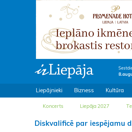
Sestdi
8.aug
Liepājnieki
Bizness
Kultūra
Koncerts
Liepāja 2027
Te
Diskvalificē par iespējamu 