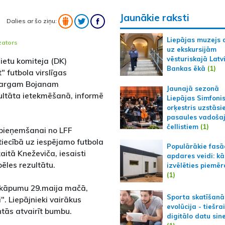
Jaunākie raksti
Dalies ar šo ziņu:
Liepājas muzejs 
izators
uz ekskursijām
vēsturiskajā Latv
lietu komiteja (DK)
Bankas ēkā
(1)
" futbola virslīgas
sargam Bojanam
Jaunajā sezonā
ultāta ietekmēšanā, informē
Liepājas Simfoni
orķestris uzstāsi
pasaules vadoša
čellistiem
(1)
 pieņemšanai no LFF
tiecībā uz iespējamo futbola
Populārākie fas
aitā Kneževiča, iesaisti
apdares veidi: kā
ēles rezultātu.
izvēlēties piemēr
(1)
ārkāpumu 29.maija mačā,
Sporta skatīšanā
". Liepājnieki vairākus
evolūcija - tiešra
tās atvairīt bumbu.
digitālo datu sin