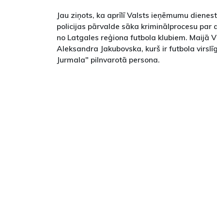
Jau ziņots, ka aprīlī Valsts ieņēmumu dienes
policijas pārvalde sāka kriminālprocesu par
no Latgales reģiona futbola klubiem. Maijā V
Aleksandra Jakubovska, kurš ir futbola virsl
Jurmala" pilnvarotā persona.