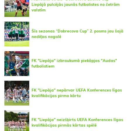
Liepājā pulcējās jaunās futbolistes no četrām
valstīm
Šīs sezonas “Dobrecova Cup” 2. posms jau šajā
nedēļas nogalē
FK "Liepāja" izbraukumā piekāpjas "Audas"
futbolistiem
FK "Liepāja" nepārvar UEFA Konferences līgas
kvalifikācijas pirmo kārtu
FK "Liepāja" neizšķirts UEFA Konferences līgas
kvalifikācijas pirmās kārtas spēlē