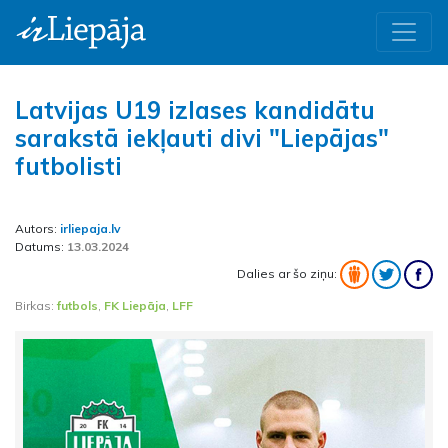
Latvijas U19 izlases kandidātu
sarakstā iekļauti divi "Liepājas"
futbolisti
Autors:
irliepaja.lv
Datums:
13.03.2024
Dalies ar šo ziņu:
Birkas:
futbols
,
FK Liepāja
,
LFF