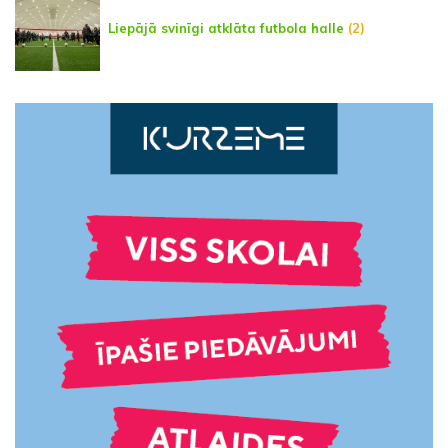
Liepājā svinīgi atklāta futbola halle
(2)