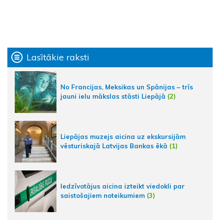
Lasītākie raksti
No Francijas, Meksikas un Spānijas – trīs
jauni ielu mākslas stāsti Liepājā
(2)
Liepājas muzejs aicina uz ekskursijām
vēsturiskajā Latvijas Bankas ēkā
(1)
Iedzīvotājus aicina izteikt viedokli par
saistošajiem noteikumiem
(3)