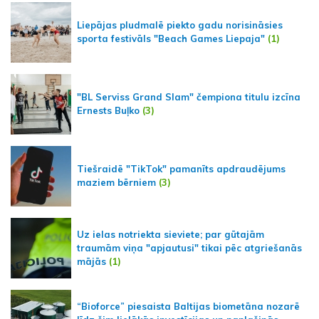
Liepājas pludmalē piekto gadu norisināsies
sporta festivāls "Beach Games Liepaja"
(1)
"BL Serviss Grand Slam" čempiona titulu izcīna
Ernests Buļko
(3)
Tiešraidē "TikTok" pamanīts apdraudējums
maziem bērniem
(3)
Uz ielas notriekta sieviete; par gūtajām
traumām viņa "apjautusi" tikai pēc atgriešanās
mājās
(1)
“Bioforce” piesaista Baltijas biometāna nozarē