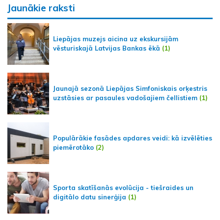
Jaunākie raksti
Liepājas muzejs aicina uz ekskursijām
vēsturiskajā Latvijas Bankas ēkā
(1)
Jaunajā sezonā Liepājas Simfoniskais orķestris
uzstāsies ar pasaules vadošajiem čellistiem
(1)
Populārākie fasādes apdares veidi: kā izvēlēties
piemērotāko
(2)
Sporta skatīšanās evolūcija - tiešraides un
digitālo datu sinerģija
(1)