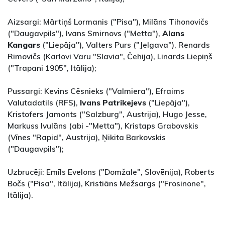
Aizsargi: Mārtiņš Lormanis ("Pisa"), Milāns Tihonovičs
("Daugavpils"), Ivans Smirnovs ("Metta"),
Alans
Kangars
("Liepāja"), Valters Purs ("Jelgava"), Renards
Rimovičs (Karlovi Varu "Slavia", Čehija), Linards Liepiņš
("Trapani 1905", Itālija);
Pussargi: Kevins Cēsnieks ("Valmiera"), Efraims
Valutadatils (RFS),
Ivans Patrikejevs
("Liepāja"),
Kristofers Jamonts ("Salzburg", Austrija), Hugo Jesse,
Markuss Ivulāns (abi -"Metta"), Kristaps Grabovskis
(Vīnes "Rapid", Austrija), Ņikita Barkovskis
("Daugavpils");
Uzbrucēji: Emīls Evelons ("Domžale", Slovēnija), Roberts
Bočs ("Pisa", Itālija), Kristiāns Mežsargs ("Frosinone",
Itālija).