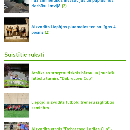
līdz šim lielākās investīcijas un paplašinās
darbību Latvijā
(2)
Aizvadīts Liepājas pludmales tenisa līgas 4.
posms
(2)
Saistītie raksti
Atsāksies starptautiskais bērnu un jauniešu
futbola turnīrs "Dobrecova Cup"
Liepājā aizvadīts futbola treneru izglītības
seminārs
Aizvadīts otrais "Dobrecova Ladies Cup" -