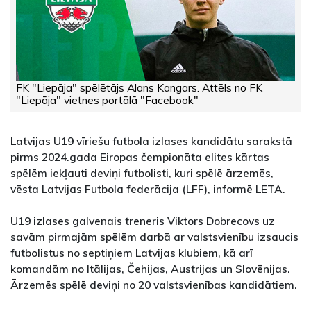
FK "Liepāja" spēlētājs Alans Kangars. Attēls no FK
"Liepāja" vietnes portālā "Facebook"
Latvijas U19 vīriešu futbola izlases kandidātu sarakstā
pirms 2024.gada Eiropas čempionāta elites kārtas
spēlēm iekļauti deviņi futbolisti, kuri spēlē ārzemēs,
vēsta Latvijas Futbola federācija (LFF), informē LETA.
U19 izlases galvenais treneris Viktors Dobrecovs uz
savām pirmajām spēlēm darbā ar valstsvienību izsaucis
futbolistus no septiņiem Latvijas klubiem, kā arī
komandām no Itālijas, Čehijas, Austrijas un Slovēnijas.
Ārzemēs spēlē deviņi no 20 valstsvienības kandidātiem.