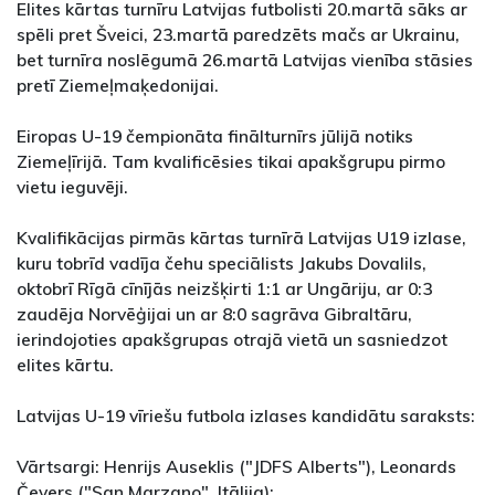
Elites kārtas turnīru Latvijas futbolisti 20.martā sāks ar
spēli pret Šveici, 23.martā paredzēts mačs ar Ukrainu,
bet turnīra noslēgumā 26.martā Latvijas vienība stāsies
pretī Ziemeļmaķedonijai.
Eiropas U-19 čempionāta finālturnīrs jūlijā notiks
Ziemeļīrijā. Tam kvalificēsies tikai apakšgrupu pirmo
vietu ieguvēji.
Kvalifikācijas pirmās kārtas turnīrā Latvijas U19 izlase,
kuru tobrīd vadīja čehu speciālists Jakubs Dovalils,
oktobrī Rīgā cīnījās neizšķirti 1:1 ar Ungāriju, ar 0:3
zaudēja Norvēģijai un ar 8:0 sagrāva Gibraltāru,
ierindojoties apakšgrupas otrajā vietā un sasniedzot
elites kārtu.
Latvijas U-19 vīriešu futbola izlases kandidātu saraksts:
Vārtsargi: Henrijs Auseklis ("JDFS Alberts"), Leonards
Čevers ("San Marzano", Itālija);