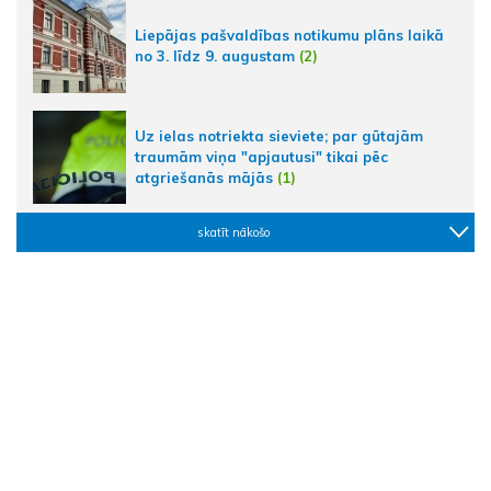
Liepājas pašvaldības notikumu plāns laikā
no 3. līdz 9. augustam
(2)
Uz ielas notriekta sieviete; par gūtajām
traumām viņa "apjautusi" tikai pēc
atgriešanās mājās
(1)
skatīt nākošo