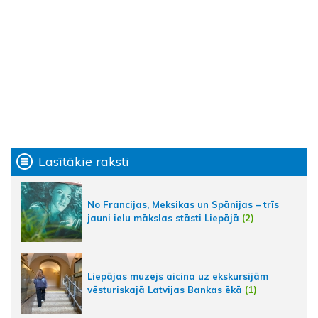
Lasītākie raksti
No Francijas, Meksikas un Spānijas – trīs
jauni ielu mākslas stāsti Liepājā
(2)
Liepājas muzejs aicina uz ekskursijām
vēsturiskajā Latvijas Bankas ēkā
(1)