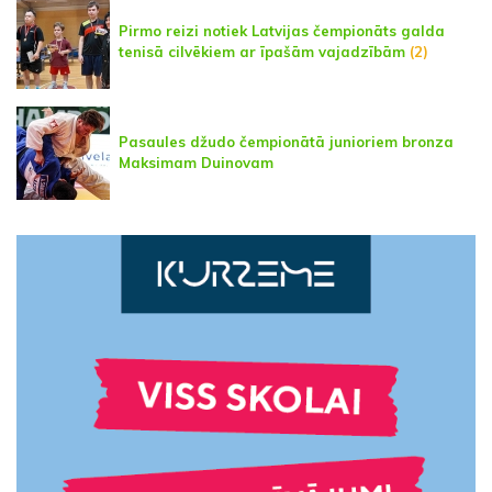
Pirmo reizi notiek Latvijas čempionāts galda
tenisā cilvēkiem ar īpašām vajadzībām
(2)
Pasaules džudo čempionātā junioriem bronza
Maksimam Duinovam