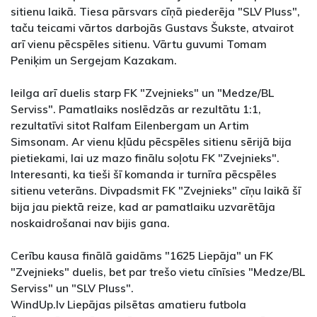
sitienu laikā. Tiesa pārsvars cīņā piederēja "SLV Pluss",
taču teicami vārtos darbojās Gustavs Šukste, atvairot
arī vienu pēcspēles sitienu. Vārtu guvumi Tomam
Peniķim un Sergejam Kazakam.
Ieilga arī duelis starp FK "Zvejnieks" un "Medze/BL
Serviss". Pamatlaiks noslēdzās ar rezultātu 1:1,
rezultatīvi sitot Ralfam Eilenbergam un Artim
Simsonam. Ar vienu kļūdu pēcspēles sitienu sērijā bija
pietiekami, lai uz mazo finālu soļotu FK "Zvejnieks".
Interesanti, ka tieši šī komanda ir turnīra pēcspēles
sitienu veterāns. Divpadsmit FK "Zvejnieks" cīņu laikā šī
bija jau piektā reize, kad ar pamatlaiku uzvarētāja
noskaidrošanai nav bijis gana.
Cerību kausa finālā gaidāms "1625 Liepāja" un FK
"Zvejnieks" duelis, bet par trešo vietu cīnīsies "Medze/BL
Serviss" un "SLV Pluss".
WindUp.lv Liepājas pilsētas amatieru futbola