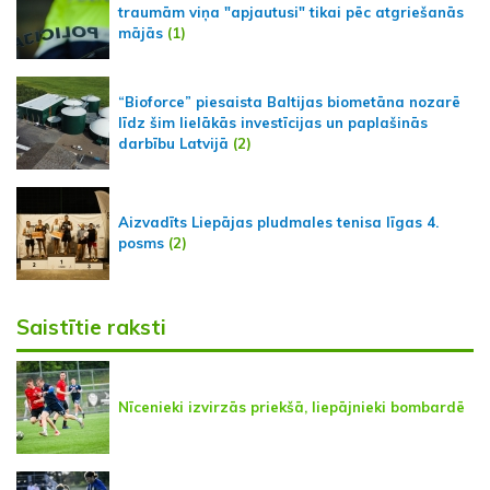
traumām viņa "apjautusi" tikai pēc atgriešanās
mājās
(1)
“Bioforce” piesaista Baltijas biometāna nozarē
līdz šim lielākās investīcijas un paplašinās
darbību Latvijā
(2)
Aizvadīts Liepājas pludmales tenisa līgas 4.
posms
(2)
Saistītie raksti
Nīcenieki izvirzās priekšā, liepājnieki bombardē