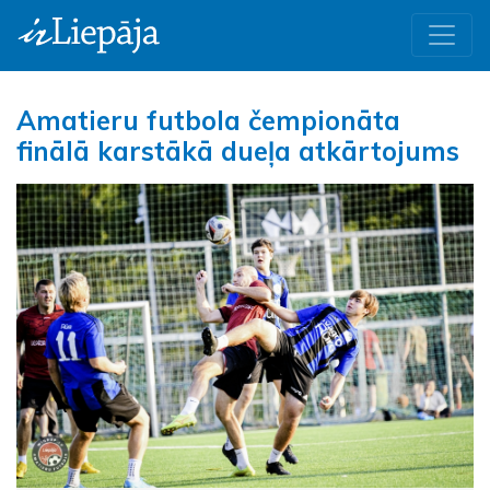
Amatieru futbola čempionāta
finālā karstākā dueļa atkārtojums