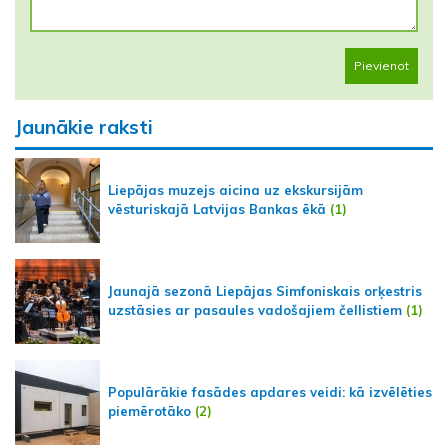
Pievienot
Jaunākie raksti
Liepājas muzejs aicina uz ekskursijām
vēsturiskajā Latvijas Bankas ēkā
(1)
Jaunajā sezonā Liepājas Simfoniskais orķestris
uzstāsies ar pasaules vadošajiem čellistiem
(1)
Populārākie fasādes apdares veidi: kā izvēlēties
piemērotāko
(2)