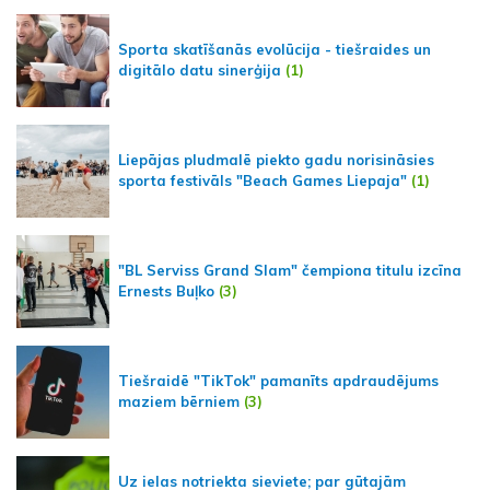
Sporta skatīšanās evolūcija - tiešraides un
digitālo datu sinerģija
(1)
Liepājas pludmalē piekto gadu norisināsies
sporta festivāls "Beach Games Liepaja"
(1)
"BL Serviss Grand Slam" čempiona titulu izcīna
Ernests Buļko
(3)
Tiešraidē "TikTok" pamanīts apdraudējums
maziem bērniem
(3)
Uz ielas notriekta sieviete; par gūtajām