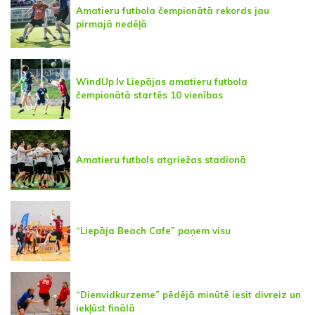
Amatieru futbola čempionātā rekords jau
pirmajā nedēļā
WindUp.lv Liepājas amatieru futbola
čempionātā startēs 10 vienības
Amatieru futbols atgriežas stadionā
“Liepāja Beach Cafe” paņem visu
“Dienvidkurzeme” pēdējā minūtē iesit divreiz un
iekļūst finālā