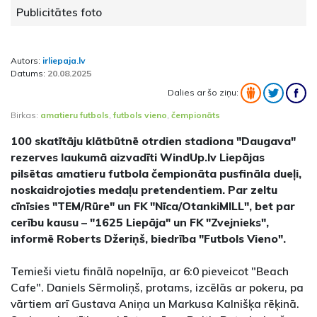
Publicitātes foto
Autors:
irliepaja.lv
Datums:
20.08.2025
Dalies ar šo ziņu:
Birkas:
amatieru futbols
,
futbols vieno
,
čempionāts
100 skatītāju klātbūtnē otrdien stadiona "Daugava"
rezerves laukumā aizvadīti WindUp.lv Liepājas
pilsētas amatieru futbola čempionāta pusfināla dueļi,
noskaidrojoties medaļu pretendentiem. Par zeltu
cīnīsies "TEM/Rūre" un FK "Nīca/OtankiMILL", bet par
cerību kausu – "1625 Liepāja" un FK "Zvejnieks",
informē Roberts Džeriņš, biedrība "Futbols Vieno".
Temieši vietu finālā nopelnīja, ar 6:0 pieveicot "Beach
Cafe". Daniels Sērmoliņš, protams, izcēlās ar pokeru, pa
vārtiem arī Gustava Aniņa un Markusa Kalnišķa rēķinā.