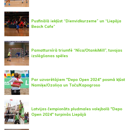
Pusfinālā iekļūst “Dienvidkurzeme” un “Liepāja
Beach Cafe”
Pamatturnīrā triumfē “Nīca/OtankiMill”, tuvojas
izslēgšanas spēles
Par uzvarētājiem "Depo Open 2024" posmā kļūst
Namiķe/Ozoliņa un Točs/Kapogroso
Latvijas čempionāts pludmales volejbolā "Depo
Open 2024" turpinās Liepājā