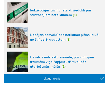
Iedzīvotājus aicina izteikt viedokli par
saistošajiem noteikumiem
(3)
Liepājas pašvaldības notikumu plāns laikā
no 3. līdz 9. augustam
(2)
Uz ielas notriekta sieviete; par gūtajām
traumām viņa "apjautusi" tikai pēc
atgriešanās mājās
(1)
skatīt nākošo