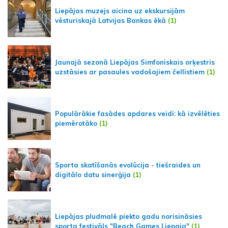
Liepājas muzejs aicina uz ekskursijām
vēsturiskajā Latvijas Bankas ēkā
(1)
Jaunajā sezonā Liepājas Simfoniskais orķestris
uzstāsies ar pasaules vadošajiem čellistiem
(1)
Populārākie fasādes apdares veidi: kā izvēlēties
piemērotāko
(1)
Sporta skatīšanās evolūcija - tiešraides un
digitālo datu sinerģija
(1)
Liepājas pludmalē piekto gadu norisināsies
sporta festivāls "Beach Games Liepaja"
(1)