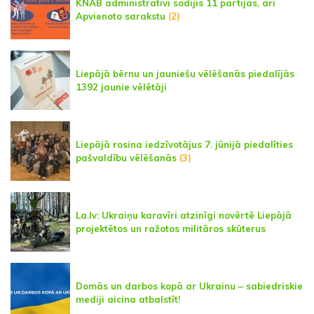
KNAB administratīvi sodījis 11 partijas, arī
Apvienoto sarakstu
(2)
Liepājā bērnu un jauniešu vēlēšanās piedalījās
1392 jaunie vēlētāji
Liepājā rosina iedzīvotājus 7. jūnijā piedalīties
pašvaldību vēlēšanās
(3)
La.lv: Ukraiņu karavīri atzinīgi novērtē Liepājā
projektētos un ražotos militāros skūterus
Domās un darbos kopā ar Ukrainu – sabiedriskie
mediji aicina atbalstīt!