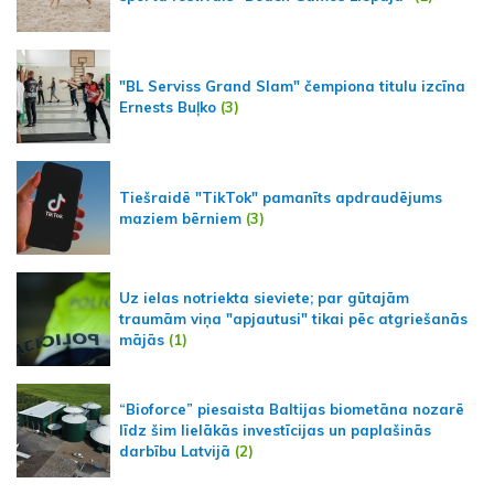
"BL Serviss Grand Slam" čempiona titulu izcīna
Ernests Buļko
(3)
Tiešraidē "TikTok" pamanīts apdraudējums
maziem bērniem
(3)
Uz ielas notriekta sieviete; par gūtajām
traumām viņa "apjautusi" tikai pēc atgriešanās
mājās
(1)
“Bioforce” piesaista Baltijas biometāna nozarē
līdz šim lielākās investīcijas un paplašinās
darbību Latvijā
(2)