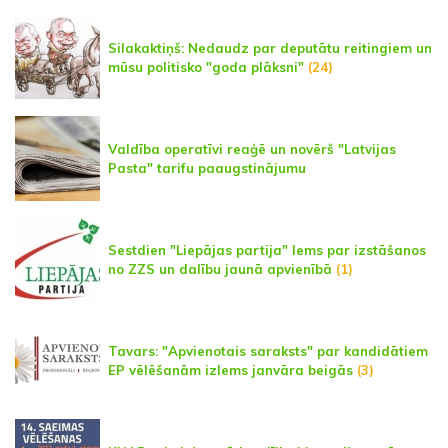
Silakaktiņš: Nedaudz par deputātu reitingiem un
mūsu politisko "goda plāksni"
(24)
Valdība operatīvi reaģē un novērš "Latvijas
Pasta" tarifu paaugstinājumu
Sestdien "Liepājas partija" lems par izstāšanos
no ZZS un dalību jaunā apvienībā
(1)
Tavars: "Apvienotais saraksts" par kandidātiem
EP vēlēšanām izlems janvāra beigās
(3)