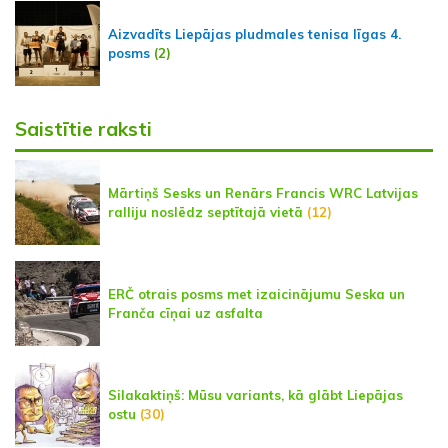
Aizvadīts Liepājas pludmales tenisa līgas 4.
posms
(2)
Saistītie raksti
Mārtiņš Sesks un Renārs Francis WRC Latvijas
ralliju noslēdz septītajā vietā
(12)
ERČ otrais posms met izaicinājumu Seska un
Franča cīņai uz asfalta
Silakaktiņš: Mūsu variants, kā glābt Liepājas
ostu
(30)