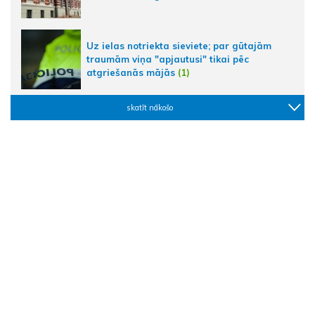
Uz ielas notriekta sieviete; par gūtajām
traumām viņa "apjautusi" tikai pēc
atgriešanās mājās
(1)
skatīt nākošo