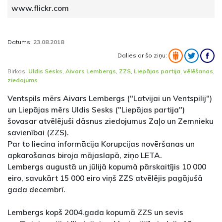
www.flickr.com
Datums:
23.08.2018
Dalies ar šo ziņu:
Birkas:
Uldis Sesks
,
Aivars Lembergs
,
ZZS
,
Liepājas partija
,
vēlēšanas
,
ziedojums
Ventspils mērs Aivars Lembergs ("Latvijai un Ventspilij")
un Liepājas mērs Uldis Sesks ("Liepājas partija")
šovasar atvēlējuši dāsnus ziedojumus Zaļo un Zemnieku
savienībai (ZZS).
Par to liecina informācija Korupcijas novēršanas un
apkarošanas biroja mājaslapā, ziņo LETA.
Lembergs augustā un jūlijā kopumā pārskaitījis 10 000
eiro, savukārt 15 000 eiro viņš ZZS atvēlējis pagājušā
gada decembrī.
Lembergs kopš 2004.gada kopumā ZZS un sevis