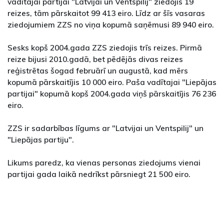
vadītajai partijai "Latvijai un Ventspilij" ziedojis 19
reizes, tām pārskaitot 99 413 eiro. Līdz ar šīs vasaras
ziedojumiem ZZS no viņa kopumā saņēmusi 89 940 eiro.
Sesks kopš 2004.gada ZZS ziedojis trīs reizes. Pirmā
reize bijusi 2010.gadā, bet pēdējās divas reizes
reģistrētas šogad februārī un augustā, kad mērs
kopumā pārskaitījis 10 000 eiro. Paša vadītajai "Liepājas
partijai" kopumā kopš 2004.gada viņš pārskaitījis 76 236
eiro.
ZZS ir sadarbības līgums ar "Latvijai un Ventspilij" un
"Liepājas partiju".
Likums paredz, ka vienas personas ziedojums vienai
partijai gada laikā nedrīkst pārsniegt 21 500 eiro.