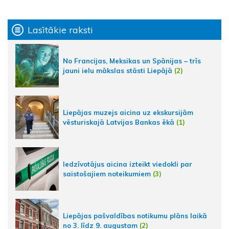
Lasītākie raksti
No Francijas, Meksikas un Spānijas – trīs
jauni ielu mākslas stāsti Liepājā
(2)
Liepājas muzejs aicina uz ekskursijām
vēsturiskajā Latvijas Bankas ēkā
(1)
Iedzīvotājus aicina izteikt viedokli par
saistošajiem noteikumiem
(3)
Liepājas pašvaldības notikumu plāns laikā
no 3. līdz 9. augustam
(2)