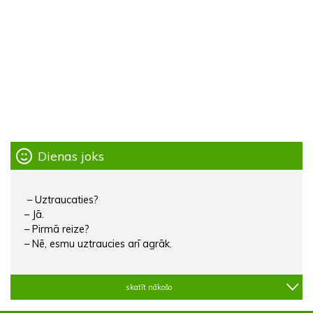
Dienas joks
– Uztraucaties?
– Jā.
– Pirmā reize?
– Nē, esmu uztraucies arī agrāk.
skatīt nākošo