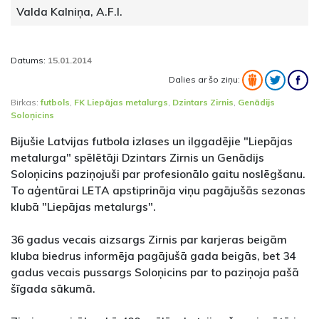
Valda Kalniņa, A.F.I.
Datums:
15.01.2014
Dalies ar šo ziņu:
Birkas:
futbols
,
FK Liepājas metalurgs
,
Dzintars Zirnis
,
Genādijs
Soloņicins
Bijušie Latvijas futbola izlases un ilggadējie "Liepājas
metalurga" spēlētāji Dzintars Zirnis un Genādijs
Soloņicins paziņojuši par profesionālo gaitu noslēgšanu.
To aģentūrai LETA apstiprināja viņu pagājušās sezonas
klubā "Liepājas metalurgs".
36 gadus vecais aizsargs Zirnis par karjeras beigām
kluba biedrus informēja pagājušā gada beigās, bet 34
gadus vecais pussargs Soloņicins par to paziņoja pašā
šīgada sākumā.