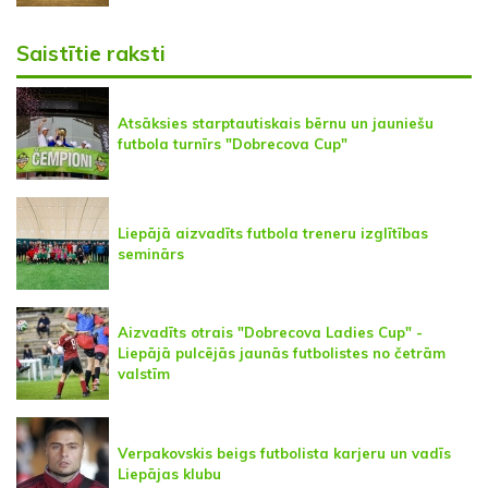
Saistītie raksti
Atsāksies starptautiskais bērnu un jauniešu
futbola turnīrs "Dobrecova Cup"
Liepājā aizvadīts futbola treneru izglītības
seminārs
Aizvadīts otrais "Dobrecova Ladies Cup" -
Liepājā pulcējās jaunās futbolistes no četrām
valstīm
Verpakovskis beigs futbolista karjeru un vadīs
Liepājas klubu