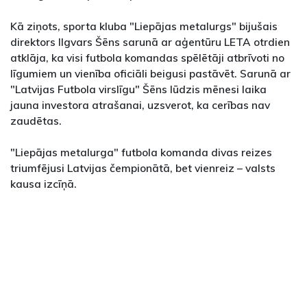
Kā ziņots, sporta kluba "Liepājas metalurgs" bijušais
direktors Ilgvars Šēns sarunā ar aģentūru LETA otrdien
atklāja, ka visi futbola komandas spēlētāji atbrīvoti no
līgumiem un vienība oficiāli beigusi pastāvēt. Sarunā ar
"Latvijas Futbola virslīgu" Šēns lūdzis mēnesi laika
jauna investora atrašanai, uzsverot, ka cerības nav
zaudētas.
"Liepājas metalurga" futbola komanda divas reizes
triumfējusi Latvijas čempionātā, bet vienreiz – valsts
kausa izcīņā.