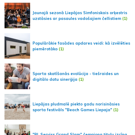
Jaunajā sezonā Liepājas Simfoniskais orķestris
uzstāsies ar pasaules vadošajiem čellistiem
(1)
Populārākie fasādes apdares veidi: kā izvēlēties
piemērotāko
(1)
Sporta skatīšanās evolūcija - tiešraides un
digitālo datu sinerģija
(1)
Liepājas pludmalē piekto gadu norisināsies
sporta festivāls "Beach Games Liepaja"
(1)
"BL Serviss Grand Slam" čempiona titulu izcīna