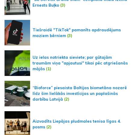
Ernests Buļko
(3)
Tiešraidē "TikTok" pamanīts apdraudējums
maziem bērniem
(3)
Uz ielas notriekta sieviete; par gūtajām
traumām viņa "apjautusi" tikai pēc atgriešanās
mājās
(1)
“Bioforce” piesaista Baltijas biometāna nozarē
līdz šim lielākās investīcijas un paplašinās
darbību Latvijā
(2)
Aizvadīts Liepājas pludmales tenisa līgas 4.
posms
(2)