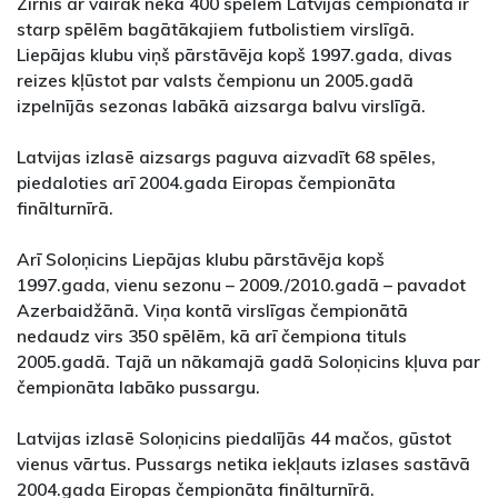
Zirnis ar vairāk nekā 400 spēlēm Latvijas čempionātā ir
starp spēlēm bagātākajiem futbolistiem virslīgā.
Liepājas klubu viņš pārstāvēja kopš 1997.gada, divas
reizes kļūstot par valsts čempionu un 2005.gadā
izpelnījās sezonas labākā aizsarga balvu virslīgā.
Latvijas izlasē aizsargs paguva aizvadīt 68 spēles,
piedaloties arī 2004.gada Eiropas čempionāta
finālturnīrā.
Arī Soloņicins Liepājas klubu pārstāvēja kopš
1997.gada, vienu sezonu – 2009./2010.gadā – pavadot
Azerbaidžānā. Viņa kontā virslīgas čempionātā
nedaudz virs 350 spēlēm, kā arī čempiona tituls
2005.gadā. Tajā un nākamajā gadā Soloņicins kļuva par
čempionāta labāko pussargu.
Latvijas izlasē Soloņicins piedalījās 44 mačos, gūstot
vienus vārtus. Pussargs netika iekļauts izlases sastāvā
2004.gada Eiropas čempionāta finālturnīrā.