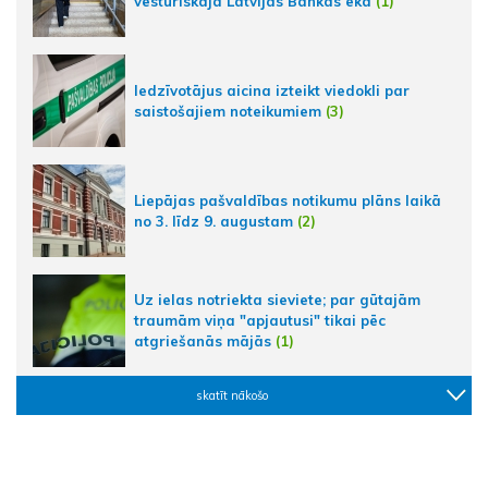
vēsturiskajā Latvijas Bankas ēkā
(1)
Iedzīvotājus aicina izteikt viedokli par
saistošajiem noteikumiem
(3)
Liepājas pašvaldības notikumu plāns laikā
no 3. līdz 9. augustam
(2)
Uz ielas notriekta sieviete; par gūtajām
traumām viņa "apjautusi" tikai pēc
atgriešanās mājās
(1)
skatīt nākošo