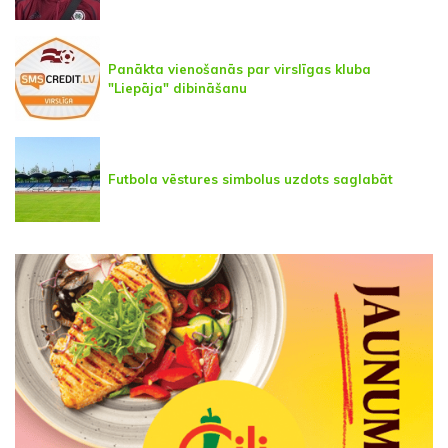
Panākta vienošanās par virslīgas kluba
"Liepāja" dibināšanu
Futbola vēstures simbolus uzdots saglabāt