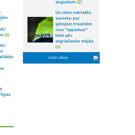
augustam
(2)
a
Uz ielas notriekta
ajām
sieviete; par
gūtajām traumām
pēc
viņa "apjautusi"
ās
(1)
tikai pēc
atgriešanās mājās
sta
(1)
na
ielākās
skatīt nākošo
bu
as
 līgas