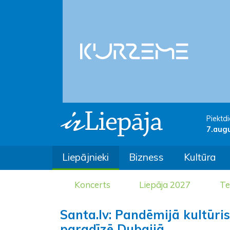
Piektdi
7.aug
Liepājnieki
Bizness
Kultūra
Koncerts
Liepāja 2027
Te
Santa.lv: Pandēmijā kultūri
paradīzē Dubaijā