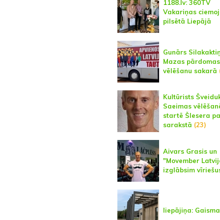
1188.lv: 360TV
Vakariņas ciemoj
pilsētā Liepājā
Gunārs Silakaktiņ
Mazas pārdomas
vēlēšanu sakarā
Kultūrists Šveidu
Saeimas vēlēšan
startē Šlesera pa
sarakstā
(23)
Aivars Grasis un
"Movember Latvij
izglābsim vīriešu
liepājiņa: Gaisma