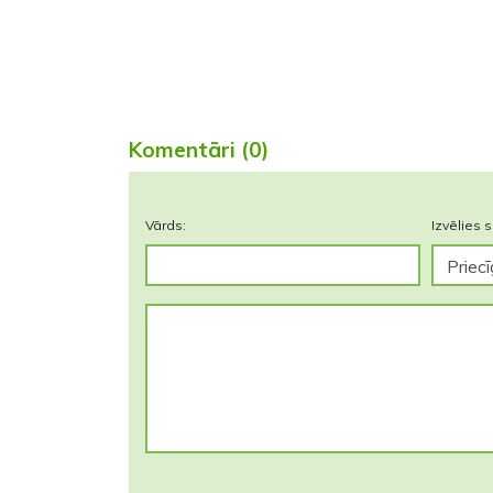
Komentāri (0)
Vārds:
Izvēlies s