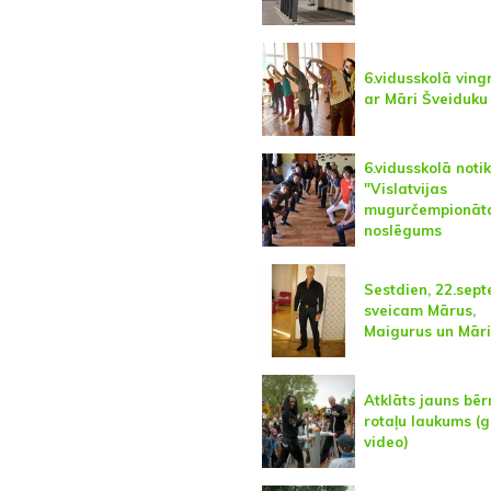
6.vidusskolā ving
ar Māri Šveiduku
6.vidusskolā noti
"Vislatvijas
mugurčempionāt
noslēgums
Sestdien, 22.sept
sveicam Mārus,
Maigurus un Māri
Atklāts jauns bēr
rotaļu laukums (g
video)