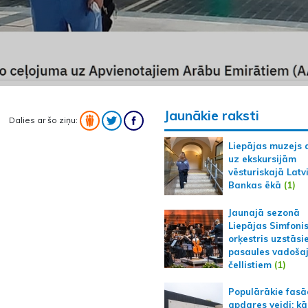
Jaunākie raksti
Dalies ar šo ziņu:
Liepājas muzejs 
uz ekskursijām
vēsturiskajā Latv
Bankas ēkā
(1)
Jaunajā sezonā
Liepājas Simfoni
orķestris uzstāsi
pasaules vadoša
čellistiem
(1)
Populārākie fas
apdares veidi: kā