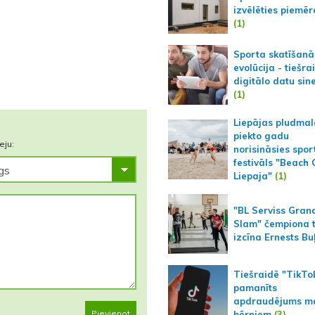
izvēlēties piemēr
(1)
Sporta skatīšanā
evolūcija - tiešra
digitālo datu sin
(1)
Liepājas pludmal
piekto gadu
eju:
norisināsies spor
festivāls "Beach
Liepaja"
(1)
"BL Serviss Gran
Slam" čempiona t
izcīna Ernests Bu
Tiešraidē "TikTo
pamanīts
apdraudējums m
Pievienot
bērniem
(3)