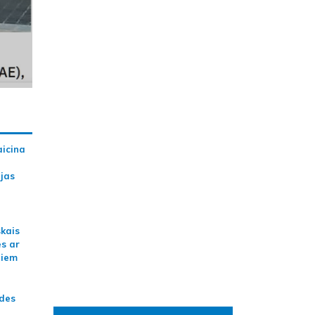
aicina
ijas
skais
es ar
jiem
ādes