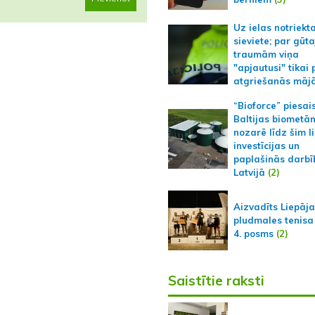
Uz ielas notriekt
sieviete; par gūt
traumām viņa
"apjautusi" tikai 
atgriešanās māj
“Bioforce” piesai
Baltijas biometā
nozarē līdz šim l
investīcijas un
paplašinās darbī
Latvijā
(2)
Aizvadīts Liepāj
pludmales tenisa
4. posms
(2)
Saistītie raksti