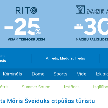
ena,
Alfrēds, Madars, Fredis
usts
Krimināls
Dome
Sports
Vide
Izklai
ātris
Summer Sound
Izstādes
Izglītīb
sts Māris Šveiduks atpūšas tūristu