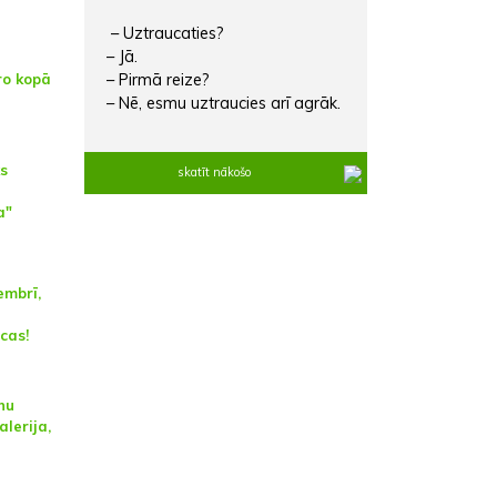
– Uztraucaties?
– Jā.
– Pirmā reize?
ro kopā
– Nē, esmu uztraucies arī agrāk.
ks
skatīt nākošo
a"
embrī,
cas!
nu
alerija,