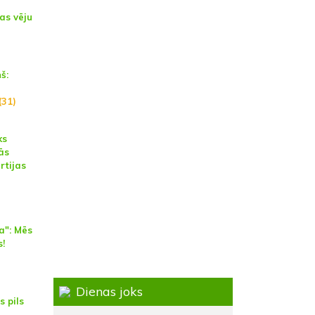
as vēju
š:
(31)
ks
ās
rtijas
a": Mēs
s!
Dienas joks
s pils