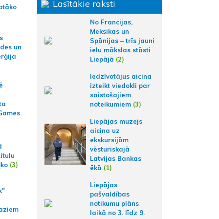
Lasītākie raksti
otāko
No Francijas,
Meksikas un
s
Spānijas – trīs jauni
ides un
ielu mākslas stāsti
erģija
Liepājā
(2)
Iedzīvotājus aicina
ē
izteikt viedokli par
saistošajiem
ta
noteikumiem
(3)
 Games
Liepājas muzejs
aicina uz
ekskursijām
d
vēsturiskajā
itulu
Latvijas Bankas
ļko
(3)
ēkā
(1)
Liepājas
k"
pašvaldības
notikumu plāns
aziem
laikā no 3. līdz 9.