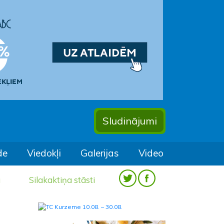
Sludinājumi
de
Viedokļi
Galerijas
Video
a
Silakaktiņa stāsti