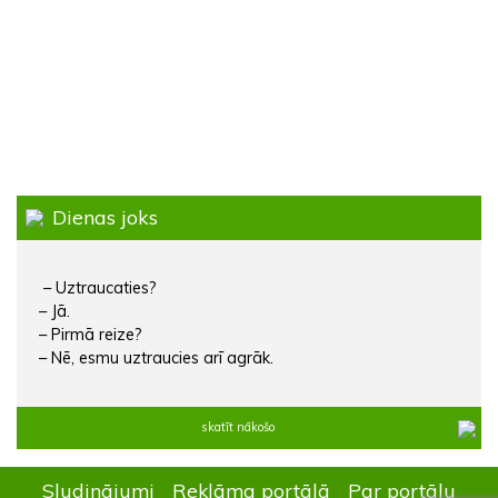
Dienas joks
– Uztraucaties?
– Jā.
– Pirmā reize?
– Nē, esmu uztraucies arī agrāk.
skatīt nākošo
Sludinājumi
Reklāma portālā
Par portālu