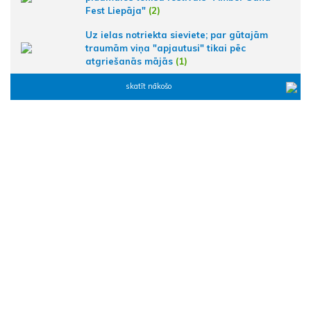
Fest Liepāja"
(2)
Uz ielas notriekta sieviete; par gūtajām
traumām viņa "apjautusi" tikai pēc
atgriešanās mājās
(1)
skatīt nākošo