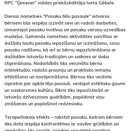
RPC "Ģimenei" valdes priekšsēdētāja Iveta Gēbele.
Dienas nometnes "Pasaku tēlu pasaule" ietvaros
bērniem būs iespēja izzināt sevi un radoši darboties,
izmantojot pasaku motīvus un pasaku varoņu uzvedības
modeļus. Galvenās nometnes aktivitātes saistītas ar
dažādu tautu pasaku iepazīšanu un izzināšanu, savu
pasaku radīšanu, kā arī ar bērnu iepazīstināšanu ar
dažādām latviešu tradīcijām un saiknes ar dabu
stiprināšanu. Nodarbībās tiks veicināta bērnu
intelektuālo, radošo prasmju un praktisko iemaņu
attīstīšana un nostiprināšana. Bērnos tiks veidota
izpratne par apkārtējo pasauli, veidojot estētisko gaumi
un saskarsmes kultūru. Bērni tiks iepazīstināti ar
latviešu dzīvesziņas gudrībām, papildinot viņu
zināšanas un paplašinot redzesloku.
Terapeitiskais efekts – rakstot pasaku, katram bērnam
tiks dota iespēja konfrontēties ar savām grūtībām un
iemācīties tās risināt, izspēles rezultātā panākot