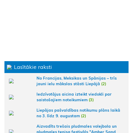
Lasītākie raksti
No Francijas, Meksikas un Spānijas – trīs
jauni ielu mākslas stāsti Liepājā
(2)
Iedzīvotājus aicina izteikt viedokli par
saistošajiem noteikumiem
(3)
Liepājas pašvaldības notikumu plāns laikā
no 3. līdz 9. augustam
(2)
Aizvadīts trešais pludmales volejbola un
pludmales tenisa festivāls "Amber Sand