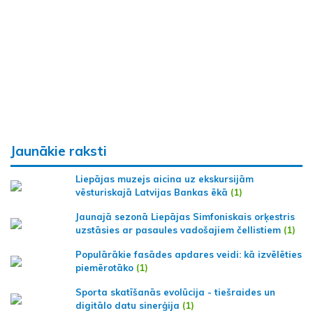
Jaunākie raksti
Liepājas muzejs aicina uz ekskursijām
vēsturiskajā Latvijas Bankas ēkā
(1)
Jaunajā sezonā Liepājas Simfoniskais orķestris
uzstāsies ar pasaules vadošajiem čellistiem
(1)
Populārākie fasādes apdares veidi: kā izvēlēties
piemērotāko
(1)
Sporta skatīšanās evolūcija - tiešraides un
digitālo datu sinerģija
(1)