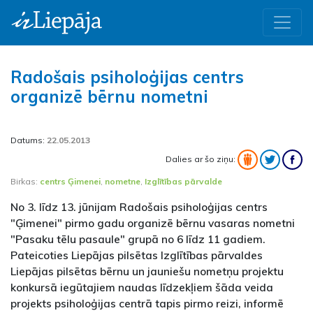
Radošais psiholoģijas centrs
organizē bērnu nometni
Datums:
22.05.2013
Dalies ar šo ziņu:
Birkas:
centrs Ģimenei
,
nometne
,
Izglītības pārvalde
No 3. līdz 13. jūnijam Radošais psiholoģijas centrs
"Ģimenei" pirmo gadu organizē bērnu vasaras nometni
"Pasaku tēlu pasaule" grupā no 6 līdz 11 gadiem.
Pateicoties Liepājas pilsētas Izglītības pārvaldes
Liepājas pilsētas bērnu un jauniešu nometņu projektu
konkursā iegūtajiem naudas līdzekļiem šāda veida
projekts psiholoģijas centrā tapis pirmo reizi, informē