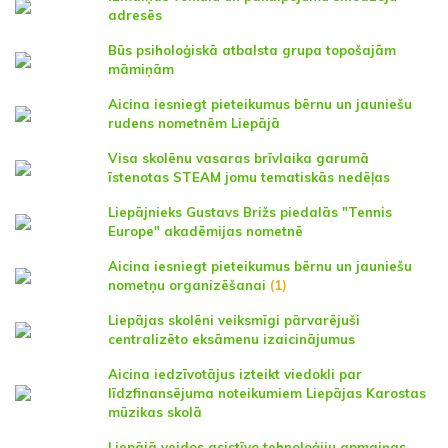
adresēs
Būs psiholoģiskā atbalsta grupa topošajām
māmiņām
Aicina iesniegt pieteikumus bērnu un jauniešu
rudens nometnēm Liepājā
Visa skolēnu vasaras brīvlaika garumā
īstenotas STEAM jomu tematiskās nedēļas
Liepājnieks Gustavs Brižs piedalās "Tennis
Europe" akadēmijas nometnē
Aicina iesniegt pieteikumus bērnu un jauniešu
nometņu organizēšanai
(1)
Liepājas skolēni veiksmīgi pārvarējuši
centralizēto eksāmenu izaicinājumus
Aicina iedzīvotājus izteikt viedokli par
līdzfinansējuma noteikumiem Liepājas Karostas
mūzikas skolā
Liepājā veidos asistīvo tehnoloģiju apmaiņas