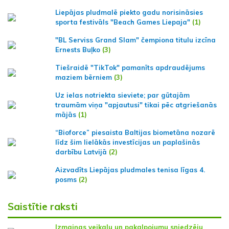
Liepājas pludmalē piekto gadu norisināsies
sporta festivāls "Beach Games Liepaja"
(1)
"BL Serviss Grand Slam" čempiona titulu izcīna
Ernests Buļko
(3)
Tiešraidē "TikTok" pamanīts apdraudējums
maziem bērniem
(3)
Uz ielas notriekta sieviete; par gūtajām
traumām viņa "apjautusi" tikai pēc atgriešanās
mājās
(1)
“Bioforce” piesaista Baltijas biometāna nozarē
līdz šim lielākās investīcijas un paplašinās
darbību Latvijā
(2)
Aizvadīts Liepājas pludmales tenisa līgas 4.
posms
(2)
Saistītie raksti
Izmaiņas veikalu un pakalpojumu sniedzēju