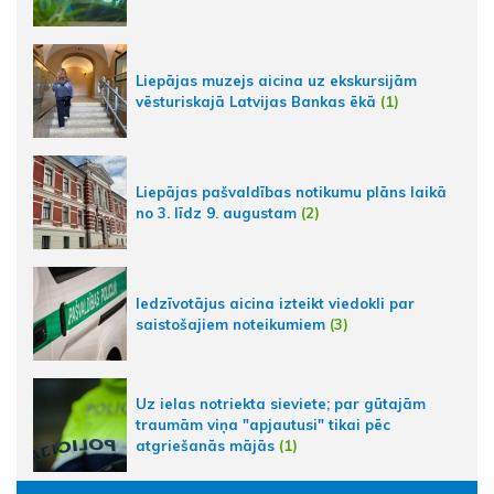
Liepājas muzejs aicina uz ekskursijām
vēsturiskajā Latvijas Bankas ēkā
(1)
Liepājas pašvaldības notikumu plāns laikā
no 3. līdz 9. augustam
(2)
Iedzīvotājus aicina izteikt viedokli par
saistošajiem noteikumiem
(3)
Uz ielas notriekta sieviete; par gūtajām
traumām viņa "apjautusi" tikai pēc
atgriešanās mājās
(1)