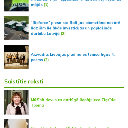
mājās
(1)
“Bioforce” piesaista Baltijas biometāna nozarē
līdz šim lielākās investīcijas un paplašinās
darbību Latvijā
(2)
Aizvadīts Liepājas pludmales tenisa līgas 4.
posms
(2)
Saistītie raksti
Mūžībā devusies darbīgā liepājniece Zigrīda
Tooma