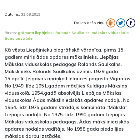
Datums:
31.08.2013
Dalies ar šo ziņu:
Birkas:
grāmata liepājnieki
,
Rolands Saulkalns
,
mākslas vidusskola
,
ādas apstrāde
Kā vēsta Liepājnieku biogrāfiskā vārdnīca, pirms 15
gadiem miris ādas apdares mākslinieks, Liepājas
Mākslas vidusskolas pedagogs Rolands Saulkalns.
Mākslinieks Rolands Saulkalns dzimis 1929.gada
15.aprīlī Jelgavas apriņķa Lielauces pagasta Vīgantos.
No 1949. līdz 1951.gadam mācījies Kuldīgas Mākslas
vidusskolā, 1954.gadā absolvējis Liepājas Mākslas
vidusskolas Ādas mākslinieciskās apdares nodaļu. No
1954. līdz 1975.gadam strādājis kombināta "Māksla"
Liepājas nodaļā. No 1975. līdz 1990.gadam Liepājas
Mākslas vidusskolas pedagogs, Ādas mākslinieciskās
apdares nodaļas vadītājs. No 1958.gada piedalījies
mākslas darbu izstādēs.