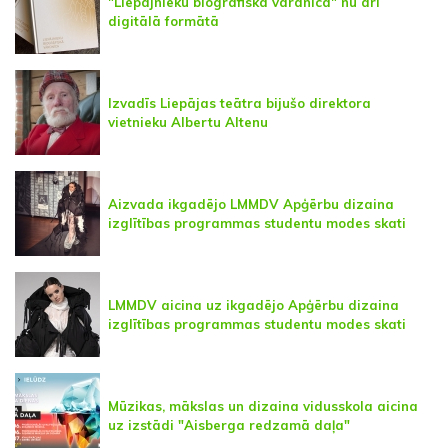
"Liepājnieku biogrāfiskā vārdnīca" nu arī
digitālā formātā
Izvadīs Liepājas teātra bijušo direktora
vietnieku Albertu Altenu
Aizvada ikgadējo LMMDV Apģērbu dizaina
izglītības programmas studentu modes skati
LMMDV aicina uz ikgadējo Apģērbu dizaina
izglītības programmas studentu modes skati
Mūzikas, mākslas un dizaina vidusskola aicina
uz izstādi "Aisberga redzamā daļa"