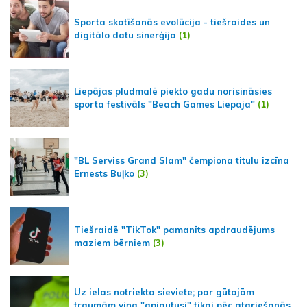
Sporta skatīšanās evolūcija - tiešraides un
digitālo datu sinerģija
(1)
Liepājas pludmalē piekto gadu norisināsies
sporta festivāls "Beach Games Liepaja"
(1)
"BL Serviss Grand Slam" čempiona titulu izcīna
Ernests Buļko
(3)
Tiešraidē "TikTok" pamanīts apdraudējums
maziem bērniem
(3)
Uz ielas notriekta sieviete; par gūtajām
traumām viņa "apjautusi" tikai pēc atgriešanās