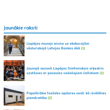
Jaunākie raksti
Liepājas muzejs aicina uz ekskursijām
vēsturiskajā Latvijas Bankas ēkā
(1)
Jaunajā sezonā Liepājas Simfoniskais orķestris
uzstāsies ar pasaules vadošajiem čellistiem
(1)
Populārākie fasādes apdares veidi: kā izvēlēties
piemērotāko
(2)