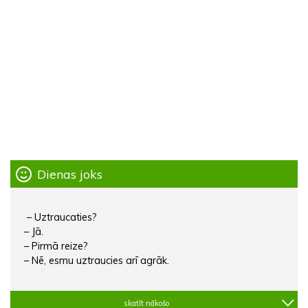
Dienas joks
– Uztraucaties?
– Jā.
– Pirmā reize?
– Nē, esmu uztraucies arī agrāk.
skatīt nākošo