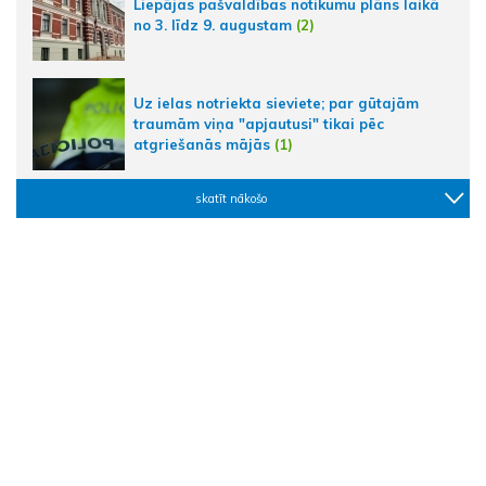
Liepājas pašvaldības notikumu plāns laikā
no 3. līdz 9. augustam
(2)
Uz ielas notriekta sieviete; par gūtajām
traumām viņa "apjautusi" tikai pēc
atgriešanās mājās
(1)
skatīt nākošo