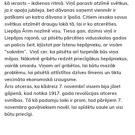
kā ierasts – ikdienas ritmā. Viņš parasti atzīmē svētkus,
ja ir apaļa jubileja, bet dāvanas saņemt vienmēr ir
patīkami un katra dāvana ir īpaša. Citiem iesaka savus
svētkus atzīmēt draugu lokā tā, lai ir ko atcerēties.
Liepāja Ārim nozīmē visu. Tiesa gan, dzimis viņš ir
Liepājas rajonā, uz pilsētu pārcēlies vidusskolas gados
un palicis šeit, kļūstot par īstenu liepājnieku, ar visām
"saknēm”. Viņš cer, ka pilsēta arī turpmāk būs viņa
mājas. Nākotnē gribētu redzēt priecīgākus liepājniekus,
vairāk smaidu. Viņam arī gribētos, lai būtu mazāk
problēmu, lai pilsētā attīstītos dzīves līmenis un tiktu
veicināta ekonomiskā izaugsme.
Āris atceras, ka kādreiz 7. novembrī visiem bija jāiet
gājienā, kad notika 1917. gada revolūcijas atceres
svinības. Tā kā padomju laiki ir prom, tad pārējiem 7.
novembra gaviļniekiem novēl, lai spīdētu saule un visi
būtu priecīgi.