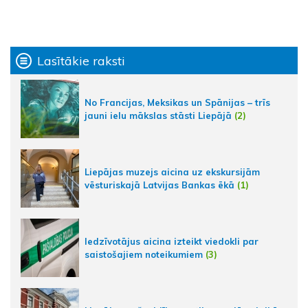
Lasītākie raksti
No Francijas, Meksikas un Spānijas – trīs
jauni ielu mākslas stāsti Liepājā
(2)
Liepājas muzejs aicina uz ekskursijām
vēsturiskajā Latvijas Bankas ēkā
(1)
Iedzīvotājus aicina izteikt viedokli par
saistošajiem noteikumiem
(3)