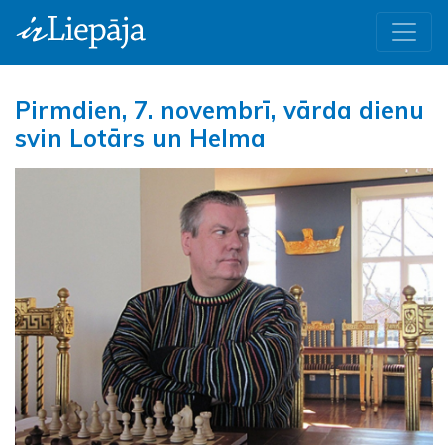
Pirmdien, 7. novembrī, vārda dienu
svin Lotārs un Helma