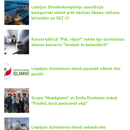
Latvijas Stividorkompāniju asociācija
kategoriski iebilst pret akcīzes likmes celšanu
brīvostās un SEZ
(3)
Koncertdārzā "Pūt, vējiņi!" notiks Igo dzimšanas
dienas koncerts "Ieraksti to kalendārā!"
Liepājas dzimšanas dienā pasaulē nākuši divi
puisīši
Grupa "Noslēpums" un Emīls Dreiblats izdod
"Pilsētā, kurā piedzimst vējš"
Liepājas dzimšanas dienā sabiedrisko