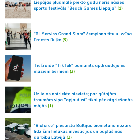
Liepājas pludmalē piekto gadu norisināsies
sporta festivāls "Beach Games Liepaja"
(1)
"BL Serviss Grand Slam" čempiona titulu izcīna
Ernests Buļko
(3)
Tiešraidē "TikTok" pamanīts apdraudējums
maziem bērniem
(3)
Uz ielas notriekta sieviete; par gūtajām
traumām viņa "apjautusi" tikai pēc atgriešanās
mājās
(1)
“Bioforce” piesaista Baltijas biometāna nozarē
līdz šim lielākās investīcijas un paplašinās
darbību Latvijā
(2)