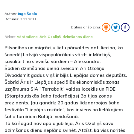
Autors:
Inga Šablo
Datums:
7.11.2011
Dalies ar šo ziņu:
Birkas:
vārdadiena
,
Āris Ozoliņš
,
dzimšanas diena
Pilsonības un migrāciju lietu pārvaldes dati liecina, ka
šonedēļ Latvijā vispopulārākais vārds ir Mārtiņš,
savukārt no sieviešu vārdiem – Aleksandra.
Šodien dzimšanas dienā sveicam Āri Ozoliņu.
Divpadsmit gadus viņš ir bijis Liepājas domes deputāts.
Šobrīd Āris ir Liepājas speciālās ekonomiskās zonas
uzņēmuma SIA "Terrabalt” valdes loceklis un FIDE
(Starptautiskās šaha federācijas) Baltijas zonas
prezidents. Jau gandrīz 20 gadus līdzdarbojas šaha
festivāla "Liepājas rokāde”, kas ir viens no lielākajiem
šaha turnīriem Baltijā, veidošanā.
Tā kā šogad nav apaļa jubileja, Āris Ozoliņš savu
dzimšanas dienu neplāno svinēt. Atzīst, ka viss noritēs