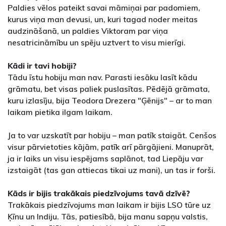
Paldies vēlos pateikt savai māmiņai par padomiem,
kurus viņa man devusi, un, kuri tagad noder meitas
audzināšanā, un paldies Viktoram par viņa
nesatricināmību un spēju uztvert to visu mierīgi.
Kādi ir tavi hobiji?
Tādu īstu hobiju man nav. Parasti iesāku lasīt kādu
grāmatu, bet visas paliek puslasītas. Pēdējā grāmata,
kuru izlasīju, bija Teodora Drezera "Ģēnijs" – ar to man
laikam pietika ilgam laikam.
Ja to var uzskatīt par hobiju – man patīk staigāt. Cenšos
visur pārvietoties kājām, patīk arī pārgājieni. Manuprāt,
ja ir laiks un visu iespējams saplānot, tad Liepāju var
izstaigāt (tas gan attiecas tikai uz mani), un tas ir forši.
Kāds ir bijis trakākais piedzīvojums tavā dzīvē?
Trakākais piedzīvojums man laikam ir bijis LSO tūre uz
Ķīnu un Indiju. Tās, patiesībā, bija manu sapņu valstis,