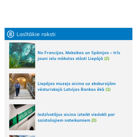
Lasītākie raksti
No Francijas, Meksikas un Spānijas – trīs
jauni ielu mākslas stāsti Liepājā
(2)
Liepājas muzejs aicina uz ekskursijām
vēsturiskajā Latvijas Bankas ēkā
(1)
Iedzīvotājus aicina izteikt viedokli par
saistošajiem noteikumiem
(3)