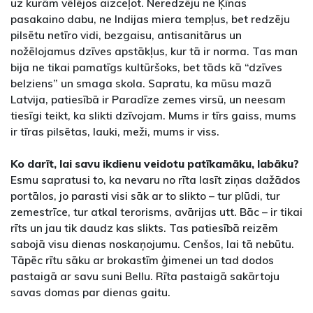
uz kurām vēlējos aizceļot. Neredzēju ne Ķīnas
pasakaino dabu, ne Indijas miera tempļus, bet redzēju
pilsētu netīro vidi, bezgaisu, antisanitārus un
nožēlojamus dzīves apstākļus, kur tā ir norma. Tas man
bija ne tikai pamatīgs kultūršoks, bet tāds kā “dzīves
belziens” un smaga skola. Sapratu, ka mūsu mazā
Latvija, patiesībā ir Paradīze zemes virsū, un neesam
tiesīgi teikt, ka slikti dzīvojam. Mums ir tīrs gaiss, mums
ir tīras pilsētas, lauki, meži, mums ir viss.
Ko darīt, lai savu ikdienu veidotu patīkamāku, labāku?
Esmu sapratusi to, ka nevaru no rīta lasīt ziņas dažādos
portālos, jo parasti visi sāk ar to slikto – tur plūdi, tur
zemestrīce, tur atkal terorisms, avārijas utt. Bāc – ir tikai
rīts un jau tik daudz kas slikts. Tas patiesībā reizēm
sabojā visu dienas noskaņojumu. Cenšos, lai tā nebūtu.
Tāpēc rītu sāku ar brokastīm ģimenei un tad dodos
pastaigā ar savu suni Bellu. Rīta pastaigā sakārtoju
savas domas par dienas gaitu.