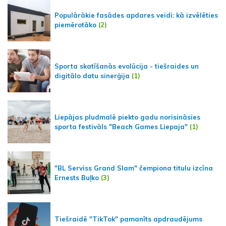
Populārākie fasādes apdares veidi: kā izvēlēties
piemērotāko
(2)
Sporta skatīšanās evolūcija - tiešraides un
digitālo datu sinerģija
(1)
Liepājas pludmalē piekto gadu norisināsies
sporta festivāls "Beach Games Liepaja"
(1)
"BL Serviss Grand Slam" čempiona titulu izcīna
Ernests Buļko
(3)
Tiešraidē "TikTok" pamanīts apdraudējums