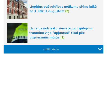
Liepājas pašvaldības notikumu plāns laikā
no 3. līdz 9. augustam
(2)
Uz ielas notriekta sieviete; par gūtajām
traumām viņa "apjautusi" tikai pēc
atgriešanās mājās
(1)
skatīt nākošo