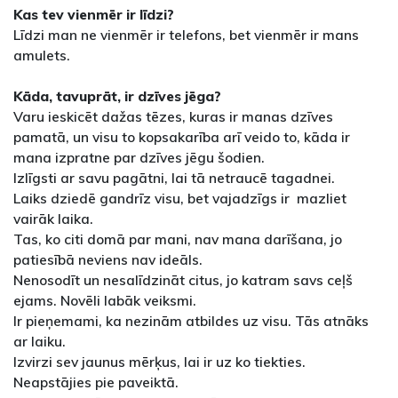
Kas tev vienmēr ir līdzi?
Līdzi man ne vienmēr ir telefons, bet vienmēr ir mans
amulets.
Kāda, tavuprāt, ir dzīves jēga?
Varu ieskicēt dažas tēzes, kuras ir manas dzīves
pamatā, un visu to kopsakarība arī veido to, kāda ir
mana izpratne par dzīves jēgu šodien.
Izlīgsti ar savu pagātni, lai tā netraucē tagadnei.
Laiks dziedē gandrīz visu, bet vajadzīgs ir mazliet
vairāk laika.
Tas, ko citi domā par mani, nav mana darīšana, jo
patiesībā neviens nav ideāls.
Nenosodīt un nesalīdzināt citus, jo katram savs ceļš
ejams. Novēli labāk veiksmi.
Ir pieņemami, ka nezinām atbildes uz visu. Tās atnāks
ar laiku.
Izvirzi sev jaunus mērķus, lai ir uz ko tiekties.
Neapstājies pie paveiktā.