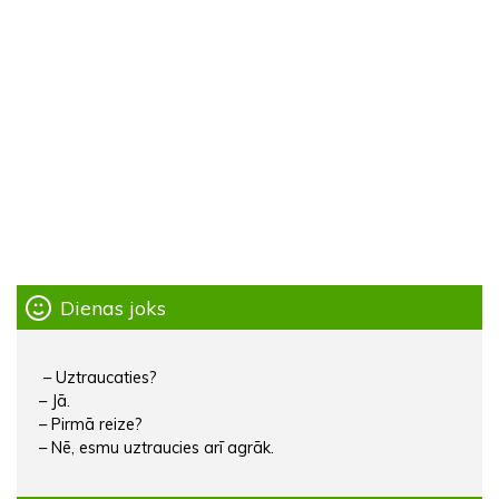
Dienas joks
– Uztraucaties?
– Jā.
– Pirmā reize?
– Nē, esmu uztraucies arī agrāk.