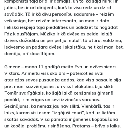
komponists tajā brīdī ir domājis, un to, kā šajā mirklī ir
juties, bet ir arī diriģents, kurš to visu redz un dzird
savādāk. Tā ir kā divu personību sadursme – reizēm
veiksmīga, bet reizēm interesanta, un man ir dota
lieliska iespēja tajā piedalīties un palīdzēt to nogādāt
līdz klausītājam. Mūzika ir kā dvēseles pelde lielajā
dzīves dažādību un peripetiju mutulī, tā attīra, valdzina,
iedvesmo un padara dvēseli skaistāku, ne tikai man, bet,
domāju, arī klausītājam.
Ģimene – mana 11 gadīgā meita Eva un dzīvesbiedrs
Viktors. Ar meitu viss skaidrs – pateicoties Evai
atgriežos savos pusaudža gados, kad visa pasaule bija
pret mani sazvērējusies, un viss lielākoties bija slikti.
Tomēr svarīgākais, ko šajā laikā cenšamies ģimenē
panākt, ir mierīgas un sevi izzinošas sarunas.
Secinājums, ka nemaz jau nav slikti. Vienkārši, tas ir
laiks, kuram visi esam "izgājuši cauri", kad uz lietām
skatās savādāk. Visa pamatā ir ģimenes kopābūšana
un kopēja problēmu risināšana. Protams – brīvais laiks.