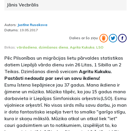
Jānis Vecbrālis
Autors:
Justīne Rusakova
Datums:
19.05.2017
Dalies ar šo ziņu:
Birkas:
vārdadiena
,
dzimšanas diena
,
Agrita Kukuka
,
LSO
Pēc Pilsonības un migrācijas lietu pārvaldes statistikas
datiem Liepājā vārda dienu svin 26 Litas, 1 Sibilla un 2
Teikas. Dzimšanas dienā sveicam
Agritu Kukuku.
Pastāsti nedaudz par sevi un savu ikdienu!
Esmu īstena liepājniece jau 37 gadus. Mana ikdiena ir
ģimene un mūzika. Mūzika tāpēc, ka jau 15 gadus mana
darbavieta ir Liepājas Simfoniskais orķestris(LSO). Esmu
vijolniece orķestrī. No visas sirds mīlu savu darbu, jo man
ir dota fantastiska iespēja tvert to smalko "garīgo stīgu,
kura ir skaņu mākslā. Mūzika atkal un atkal liek "iet"
cauri gadsimtiem un to notikumiem, izspēlējot to, ko