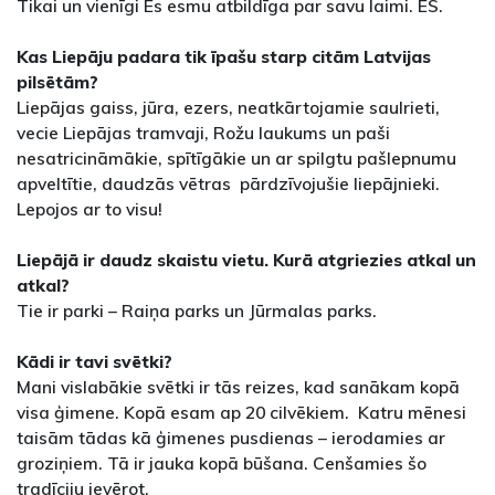
Tikai un vienīgi Es esmu atbildīga par savu laimi. ES.
Kas Liepāju padara tik īpašu starp citām Latvijas
pilsētām?
Liepājas gaiss, jūra, ezers, neatkārtojamie saulrieti,
vecie Liepājas tramvaji, Rožu laukums un paši
nesatricināmākie, spītīgākie un ar spilgtu pašlepnumu
apveltītie, daudzās vētras pārdzīvojušie liepājnieki.
Lepojos ar to visu!
Liepājā ir daudz skaistu vietu. Kurā atgriezies atkal un
atkal?
Tie ir parki – Raiņa parks un Jūrmalas parks.
Kādi ir tavi svētki?
Mani vislabākie svētki ir tās reizes, kad sanākam kopā
visa ģimene. Kopā esam ap 20 cilvēkiem. Katru mēnesi
taisām tādas kā ģimenes pusdienas – ierodamies ar
groziņiem. Tā ir jauka kopā būšana. Cenšamies šo
tradīciju ievērot.