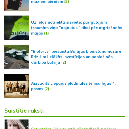
maziem bērniem
(3)
Uz ielas notriekta sieviete; par gūtajām
traumām viņa "apjautusi" tikai pēc atgriešanās
mājās
(1)
“Bioforce” piesaista Baltijas biometāna nozarē
līdz šim lielākās investīcijas un paplašinās
darbību Latvijā
(2)
Aizvadīts Liepājas pludmales tenisa līgas 4.
posms
(2)
Saistītie raksti
Ceturtdien, 31.augustā, vārdadienā sveicam