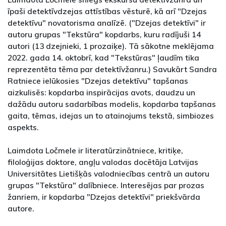
īpaši detektīvdzejas attīstības vēsturē, kā arī "Dzejas
detektīvu" novatorisma analīzē. ("Dzejas detektīvi" ir
autoru grupas "Tekstūra" kopdarbs, kuru radījuši 14
autori (13 dzejnieki, 1 prozaiķe). Tā sākotne meklējama
2022. gada 14. oktobrī, kad "Tekstūras" ļaudīm tika
reprezentēta tēma par detektīvžanru.) Savukārt Sandra
Ratniece ielūkosies "Dzejas detektīvu" tapšanas
aizkulisēs: kopdarba inspirācijas avots, daudzu un
dažādu autoru sadarbības modelis, kopdarba tapšanas
gaita, tēmas, idejas un to atainojums tekstā, simbiozes
aspekts.
Laimdota Ločmele ir literatūrzinātniece, kritiķe,
filoloģijas doktore, angļu valodas docētāja Latvijas
Universitātes Lietišķās valodniecības centrā un autoru
grupas "Tekstūra" dalībniece. Interesējas par prozas
žanriem, ir kopdarba "Dzejas detektīvi" priekšvārda
autore.