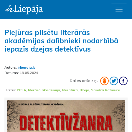
Piejūras pilsētu literārās
akadēmijas dalībnieki nodarbībā
iepazīs dzejas detektīvus
Autors:
irliepaja.lv
Datums:
13.05.2024
Dalies ar šo ziņu:
Birkas:
PPLA
,
literārā akadēmija
,
literatūra
,
dzeja
,
Sandra Ratniece