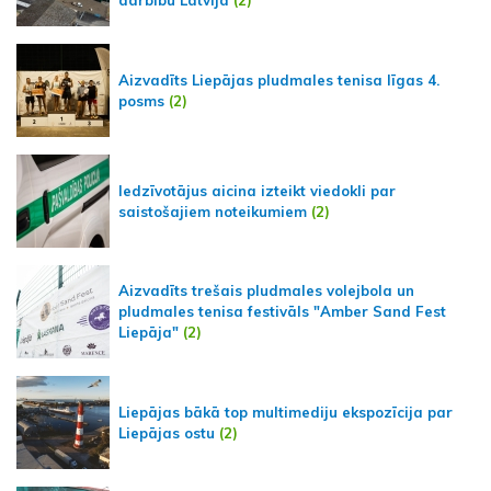
darbību Latvijā
(2)
Aizvadīts Liepājas pludmales tenisa līgas 4.
posms
(2)
Iedzīvotājus aicina izteikt viedokli par
saistošajiem noteikumiem
(2)
Aizvadīts trešais pludmales volejbola un
pludmales tenisa festivāls "Amber Sand Fest
Liepāja"
(2)
Liepājas bākā top multimediju ekspozīcija par
Liepājas ostu
(2)