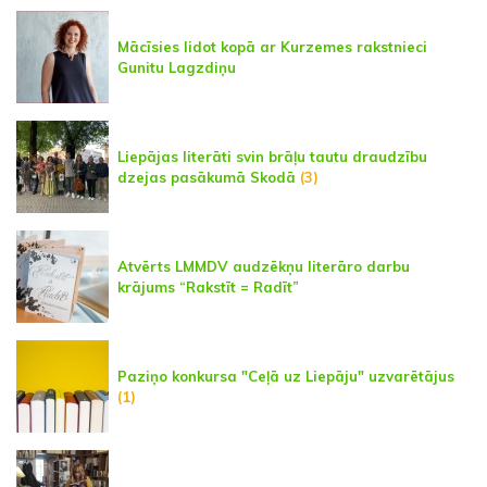
Mācīsies lidot kopā ar Kurzemes rakstnieci
Gunitu Lagzdiņu
Liepājas literāti svin brāļu tautu draudzību
dzejas pasākumā Skodā
(3)
Atvērts LMMDV audzēkņu literāro darbu
krājums “Rakstīt = Radīt”
Paziņo konkursa "Ceļā uz Liepāju" uzvarētājus
(1)