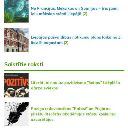
No Francijas, Meksikas un Spānijas – trīs jauni
ielu mākslas stāsti Liepājā
(2)
Liepājas pašvaldības notikumu plāns laikā no 3.
līdz 9. augustam
(2)
Saistītie raksti
Literāti aicina uz pozitīvisma "šotiņu" Lāčplēša
dārza svētkos
Paziņo izdevniecības "Palasi" un Piejūras
pilsētu literārās akadēmijas stāstu konkursa
uzvarētājus