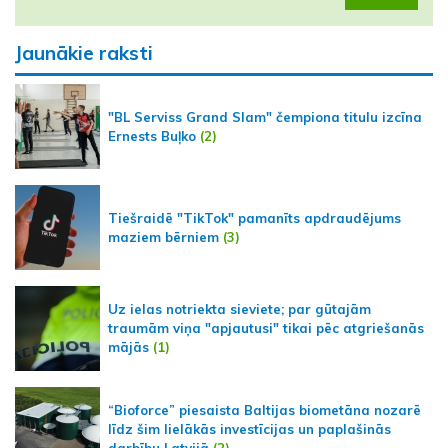
Jaunākie raksti
"BL Serviss Grand Slam" čempiona titulu izcīna
Ernests Buļko
(2)
Tiešraidē "TikTok" pamanīts apdraudējums
maziem bērniem
(3)
Uz ielas notriekta sieviete; par gūtajām
traumām viņa "apjautusi" tikai pēc atgriešanās
mājās
(1)
“Bioforce” piesaista Baltijas biometāna nozarē
līdz šim lielākās investīcijas un paplašinās