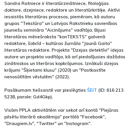
Sandra Ratniece ir literatūrzinātniece, filoloģijas
doktore, dzejniece, redaktore un literatūrkritiķe. Aktīvi
iesaistās literatūras procesos, piemēram, kā autoru
grupas "Tekstūra" un Latvijas Rakstnieku savienības
jauniešu semināra "Aicinājums" vadītāja. Bijusi
literatūras mēnešraksta "konTEKSTS" galvenā
redaktore, šobrīd – kultūras žurnāla "Jaunā Gaita"
literatūras redaktore. Projekta "Dzejas detektīvi" idejas
autore un projekta vadītāja, kā arī piedalījusies dažādos
zinātniskos un literāros kopkrājumos. Iznākuši dzejas
krājumi "Šķietami klusu" (2020) un "Pastkastīte
nenosūtītām vēstulēm" (2022).
Pasākumam tiešsaistē var pieslēgties
ŠEIT
(ID: 616 213
5238, parole: Gd4Gkp).
Visām PPLA aktivitātēm var sekot arī kontā "Piejūras
pilsētu literārā akadēmija" portālā "Facebook",
"Draugiem.lv", "Twitter" un "Instagram".