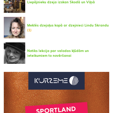
Liepājnieku dzeja izskan Skodā un Viļņā
Meklēs dzejoļus kopā ar dzejnieci Lindu Skrandu
(1)
Notiks lekcija par valodas kļūdām un
ieteikumiem to novēršanai