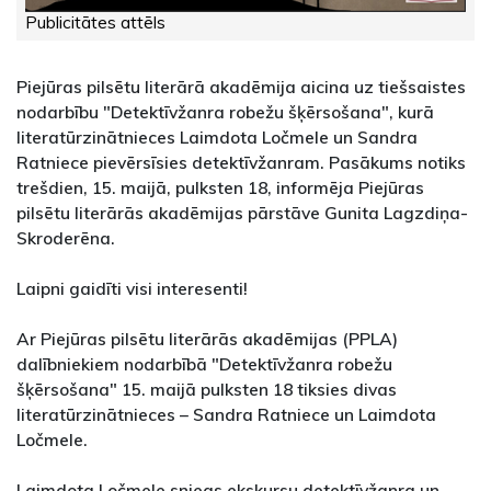
Publicitātes attēls
Piejūras pilsētu literārā akadēmija aicina uz tiešsaistes
nodarbību "Detektīvžanra robežu šķērsošana", kurā
literatūrzinātnieces Laimdota Ločmele un Sandra
Ratniece pievērsīsies detektīvžanram. Pasākums notiks
trešdien, 15. maijā, pulksten 18, informēja Piejūras
pilsētu literārās akadēmijas pārstāve Gunita Lagzdiņa-
Skroderēna.
Laipni gaidīti visi interesenti!
Ar Piejūras pilsētu literārās akadēmijas (PPLA)
dalībniekiem nodarbībā "Detektīvžanra robežu
šķērsošana" 15. maijā pulksten 18 tiksies divas
literatūrzinātnieces – Sandra Ratniece un Laimdota
Ločmele.
Laimdota Ločmele sniegs ekskursu detektīvžanra un