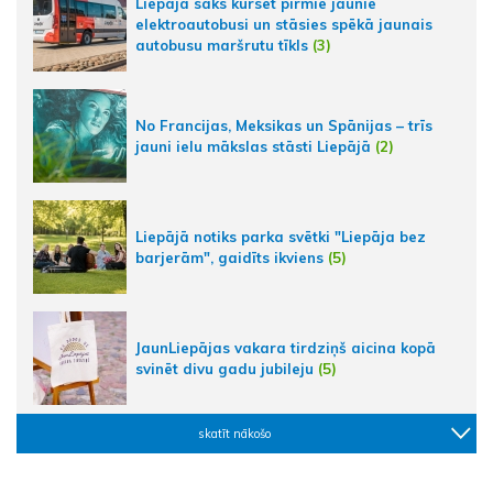
Liepājā sāks kursēt pirmie jaunie
elektroautobusi un stāsies spēkā jaunais
autobusu maršrutu tīkls
(3)
No Francijas, Meksikas un Spānijas – trīs
jauni ielu mākslas stāsti Liepājā
(2)
Liepājā notiks parka svētki "Liepāja bez
barjerām", gaidīts ikviens
(5)
JaunLiepājas vakara tirdziņš aicina kopā
svinēt divu gadu jubileju
(5)
skatīt nākošo