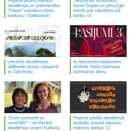
Piejūras pilsētu literārā
Tiešsaistes nodarbībā
akadēmija un izdevniecība
Gunta Šnipke un Jana Egle
"Palasi" izsludina stāstu
stāstīs par rakstīšanu kā
konkursu "Satikšanās"
darbu
(3)
Literārās akadēmijas
Ar tiešsaistes lasījumiem
dalībnieki dosies ceļojumā
atzīmēs Olafa Gūtmaņa
ar Zani Eniņu
dzimšanas dienu
"Esam pamanīti un
Piejūras pilsētu akadēmijā
novērtēti!" – arī literārā
analizēs vasarā tapušos
akadēmija saņem Kultūras
radošos darbus
(1)