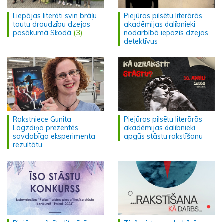
Liepājas literāti svin brāļu
Piejūras pilsētu literārās
tautu draudzību dzejas
akadēmijas dalībnieki
pasākumā Skodā
(3)
nodarbībā iepazīs dzejas
detektīvus
Rakstniece Gunita
Piejūras pilsētu literārās
Lagzdiņa prezentēs
akadēmijas dalībnieki
savdabīga eksperimenta
apgūs stāstu rakstīšanu
rezultātu