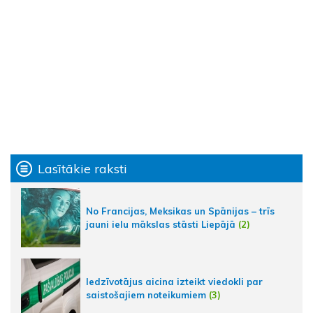
Lasītākie raksti
No Francijas, Meksikas un Spānijas – trīs
jauni ielu mākslas stāsti Liepājā
(2)
Iedzīvotājus aicina izteikt viedokli par
saistošajiem noteikumiem
(3)