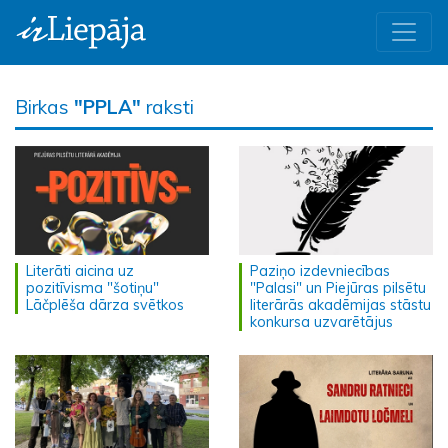
Birkas
"PPLA"
raksti
Literāti aicina uz
Paziņo izdevniecības
pozitīvisma "šotiņu"
"Palasi" un Piejūras pilsētu
Lāčplēša dārza svētkos
literārās akadēmijas stāstu
konkursa uzvarētājus