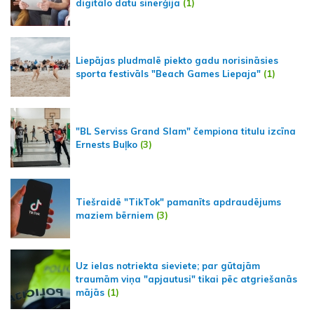
digitālo datu sinerģija
(1)
Liepājas pludmalē piekto gadu norisināsies
sporta festivāls "Beach Games Liepaja"
(1)
"BL Serviss Grand Slam" čempiona titulu izcīna
Ernests Buļko
(3)
Tiešraidē "TikTok" pamanīts apdraudējums
maziem bērniem
(3)
Uz ielas notriekta sieviete; par gūtajām
traumām viņa "apjautusi" tikai pēc atgriešanās
mājās
(1)