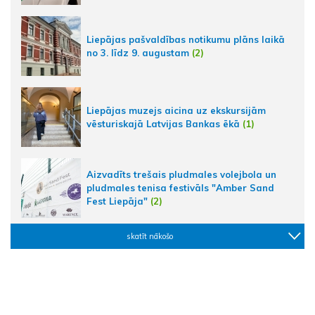
Liepājas pašvaldības notikumu plāns laikā
no 3. līdz 9. augustam
(2)
Liepājas muzejs aicina uz ekskursijām
vēsturiskajā Latvijas Bankas ēkā
(1)
Aizvadīts trešais pludmales volejbola un
pludmales tenisa festivāls "Amber Sand
Fest Liepāja"
(2)
skatīt nākošo