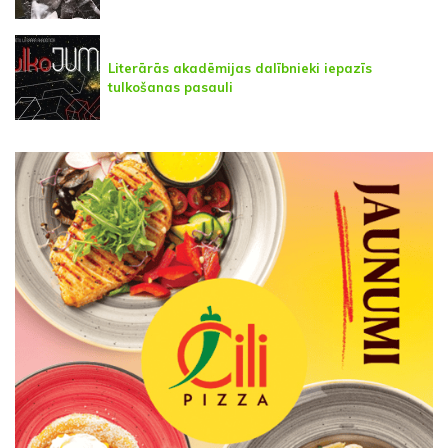
Literārās akadēmijas dalībnieki iepazīs
tulkošanas pasauli