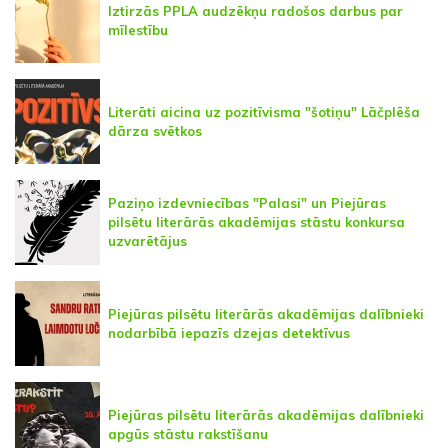
Iztirzās PPLA audzēkņu radošos darbus par
mīlestību
Literāti aicina uz pozitīvisma "šotiņu" Lāčplēša
dārza svētkos
Paziņo izdevniecības "Palasi" un Piejūras
pilsētu literārās akadēmijas stāstu konkursa
uzvarētājus
Piejūras pilsētu literārās akadēmijas dalībnieki
nodarbībā iepazīs dzejas detektīvus
Piejūras pilsētu literārās akadēmijas dalībnieki
apgūs stāstu rakstīšanu