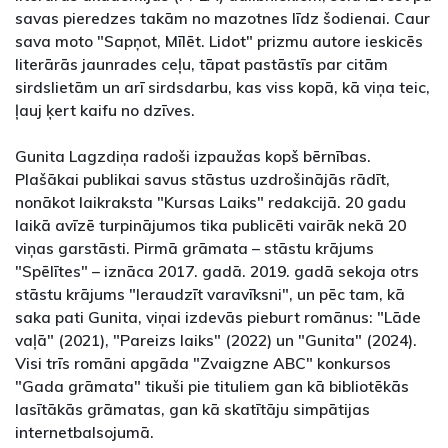
savas pieredzes takām no mazotnes līdz šodienai. Caur
sava moto "Sapņot, Mīlēt. Lidot" prizmu autore ieskicēs
literārās jaunrades ceļu, tāpat pastāstīs par citām
sirdslietām un arī sirdsdarbu, kas viss kopā, kā viņa teic,
ļauj ķert kaifu no dzīves.
Gunita Lagzdiņa radoši izpaužas kopš bērnības.
Plašākai publikai savus stāstus uzdrošinājās rādīt,
nonākot laikraksta "Kursas Laiks" redakcijā. 20 gadu
laikā avīzē turpinājumos tika publicēti vairāk nekā 20
viņas garstāsti. Pirmā grāmata – stāstu krājums
"Spēlītes" – iznāca 2017. gadā. 2019. gadā sekoja otrs
stāstu krājums "Ieraudzīt varavīksni", un pēc tam, kā
saka pati Gunita, viņai izdevās pieburt romānus: "Lāde
vaļā" (2021), "Pareizs laiks" (2022) un "Gunita" (2024).
Visi trīs romāni apgāda "Zvaigzne ABC" konkursos
"Gada grāmata" tikuši pie tituliem gan kā bibliotēkās
lasītākās grāmatas, gan kā skatītāju simpātijas
internetbalsojumā.