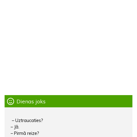
Dienas joks
– Uztraucaties?
– Jā.
– Pirmā reize?