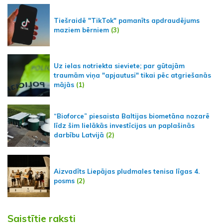
Tiešraidē "TikTok" pamanīts apdraudējums
maziem bērniem
(3)
Uz ielas notriekta sieviete; par gūtajām
traumām viņa "apjautusi" tikai pēc atgriešanās
mājās
(1)
“Bioforce” piesaista Baltijas biometāna nozarē
līdz šim lielākās investīcijas un paplašinās
darbību Latvijā
(2)
Aizvadīts Liepājas pludmales tenisa līgas 4.
posms
(2)
Saistītie raksti