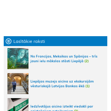
Lasītākie raksti
No Francijas, Meksikas un Spānijas – trīs
jauni ielu mākslas stāsti Liepājā
(2)
Liepājas muzejs aicina uz ekskursijām
vēsturiskajā Latvijas Bankas ēkā
(1)
Iedzīvotājus aicina izteikt viedokli par
saistošajiem noteikumiem
(3)