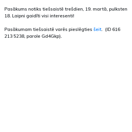
Pasākums notiks tiešsaistē trešdien, 19. martā, pulksten
18. Laipni gaidīti visi interesenti!
Pasākumam tiešsaistē varēs pieslēgties
šeit
. (ID 616
213 5238, parole Gd4Gkp).