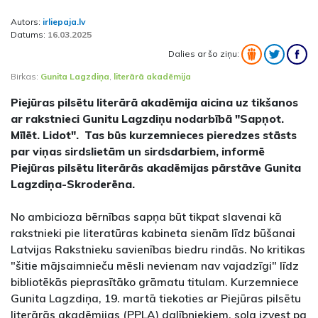
Autors:
irliepaja.lv
Datums:
16.03.2025
Dalies ar šo ziņu:
Birkas:
Gunita Lagzdiņa
,
literārā akadēmija
Piejūras pilsētu literārā akadēmija aicina uz tikšanos
ar rakstnieci Gunitu Lagzdiņu nodarbībā "Sapņot.
Mīlēt. Lidot". Tas būs kurzemnieces pieredzes stāsts
par viņas sirdslietām un sirdsdarbiem, informē
Piejūras pilsētu literārās akadēmijas pārstāve Gunita
Lagzdiņa-Skroderēna.
No ambicioza bērnības sapņa būt tikpat slavenai kā
rakstnieki pie literatūras kabineta sienām līdz būšanai
Latvijas Rakstnieku savienības biedru rindās. No kritikas
"šitie mājsaimnieču mēsli nevienam nav vajadzīgi" līdz
bibliotēkās pieprasītāko grāmatu titulam. Kurzemniece
Gunita Lagzdiņa, 19. martā tiekoties ar Piejūras pilsētu
literārās akadēmijas (PPLA) dalībniekiem, sola izvest pa