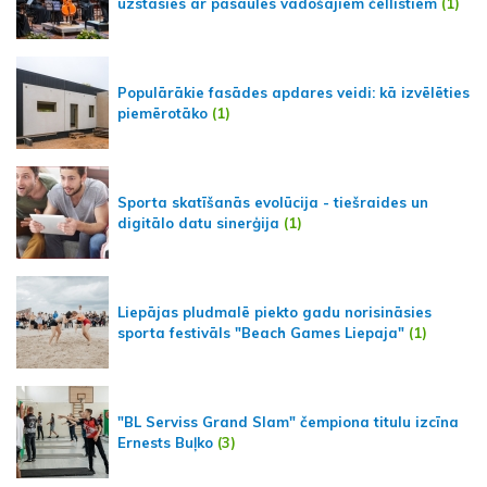
uzstāsies ar pasaules vadošajiem čellistiem
(1)
Populārākie fasādes apdares veidi: kā izvēlēties
piemērotāko
(1)
Sporta skatīšanās evolūcija - tiešraides un
digitālo datu sinerģija
(1)
Liepājas pludmalē piekto gadu norisināsies
sporta festivāls "Beach Games Liepaja"
(1)
"BL Serviss Grand Slam" čempiona titulu izcīna
Ernests Buļko
(3)