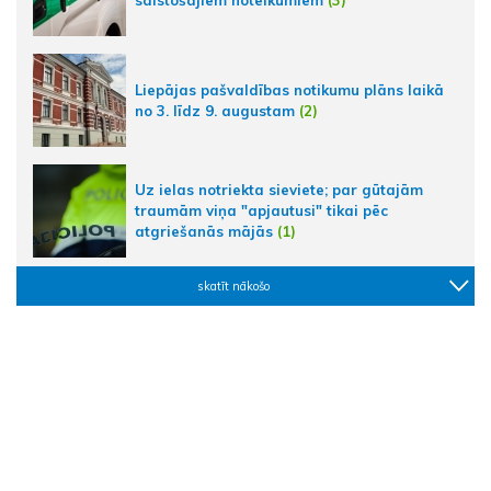
Liepājas pašvaldības notikumu plāns laikā
no 3. līdz 9. augustam
(2)
Uz ielas notriekta sieviete; par gūtajām
traumām viņa "apjautusi" tikai pēc
atgriešanās mājās
(1)
skatīt nākošo