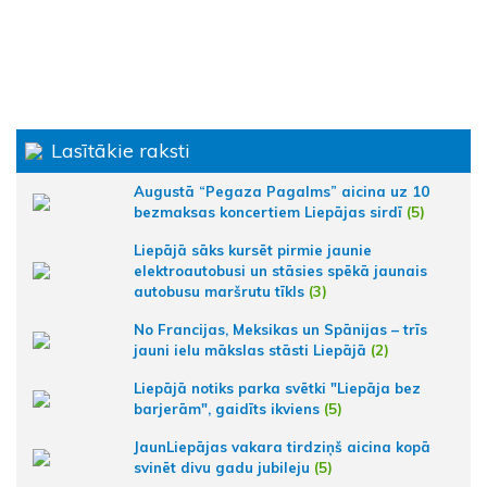
Lasītākie raksti
Augustā “Pegaza Pagalms” aicina uz 10
bezmaksas koncertiem Liepājas sirdī
(5)
Liepājā sāks kursēt pirmie jaunie
elektroautobusi un stāsies spēkā jaunais
autobusu maršrutu tīkls
(3)
No Francijas, Meksikas un Spānijas – trīs
jauni ielu mākslas stāsti Liepājā
(2)
Liepājā notiks parka svētki "Liepāja bez
barjerām", gaidīts ikviens
(5)
JaunLiepājas vakara tirdziņš aicina kopā
svinēt divu gadu jubileju
(5)