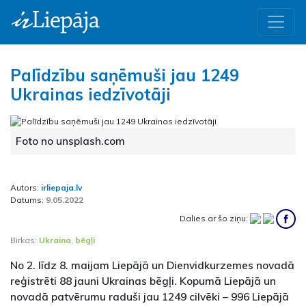
Palīdzību saņēmuši jau 1249
Ukrainas iedzīvotāji
Foto no unsplash.com
Autors:
irliepaja.lv
Datums:
9.05.2022
Dalies ar šo ziņu:
Birkas:
Ukraina
,
bēgļi
No 2. līdz 8. maijam Liepājā un Dienvidkurzemes novadā
reģistrēti 88 jauni Ukrainas bēgļi. Kopumā Liepājā un
novadā patvērumu raduši jau 1249 cilvēki – 996 Liepājā