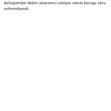
dzīvojamām ēkām izkarams Latvijas valsts karogs sēru
noformējumā.