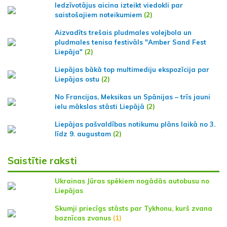
Iedzīvotājus aicina izteikt viedokli par
saistošajiem noteikumiem
(2)
Aizvadīts trešais pludmales volejbola un
pludmales tenisa festivāls "Amber Sand Fest
Liepāja"
(2)
Liepājas bākā top multimediju ekspozīcija par
Liepājas ostu
(2)
No Francijas, Meksikas un Spānijas – trīs jauni
ielu mākslas stāsti Liepājā
(2)
Liepājas pašvaldības notikumu plāns laikā no 3.
līdz 9. augustam
(2)
Saistītie raksti
Ukrainas Jūras spēkiem nogādās autobusu no
Liepājas
Skumji priecīgs stāsts par Tykhonu, kurš zvana
baznīcas zvanus
(1)