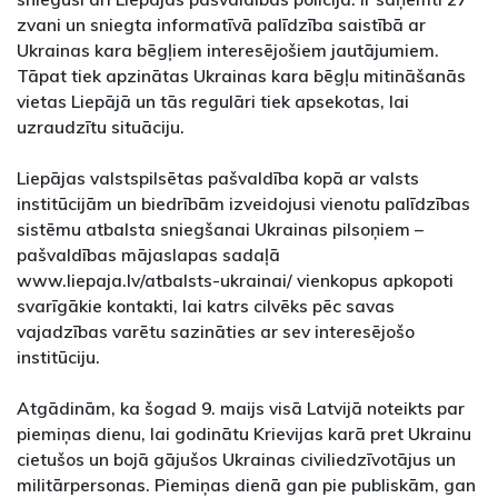
zvani un sniegta informatīvā palīdzība saistībā ar
Ukrainas kara bēgļiem interesējošiem jautājumiem.
Tāpat tiek apzinātas Ukrainas kara bēgļu mitināšanās
vietas Liepājā un tās regulāri tiek apsekotas, lai
uzraudzītu situāciju.
Liepājas valstspilsētas pašvaldība kopā ar valsts
institūcijām un biedrībām izveidojusi vienotu palīdzības
sistēmu atbalsta sniegšanai Ukrainas pilsoņiem –
pašvaldības mājaslapas sadaļā
www.liepaja.lv/atbalsts-ukrainai/ vienkopus apkopoti
svarīgākie kontakti, lai katrs cilvēks pēc savas
vajadzības varētu sazināties ar sev interesējošo
institūciju.
Atgādinām, ka šogad 9. maijs visā Latvijā noteikts par
piemiņas dienu, lai godinātu Krievijas karā pret Ukrainu
cietušos un bojā gājušos Ukrainas civiliedzīvotājus un
militārpersonas. Piemiņas dienā gan pie publiskām, gan