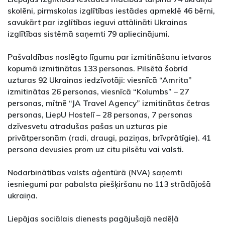
skolēni, pirmskolas izglītības iestādes apmeklē 46 bērni,
savukārt par izglītības ieguvi attālināti Ukrainas
izglītības sistēmā saņemti 79 apliecinājumi.
Pašvaldības noslēgto līgumu par izmitināšanu ietvaros
kopumā izmitinātas 133 personas. Pilsētā šobrīd
uzturas 92 Ukrainas iedzīvotāji: viesnīcā “Amrita”
izmitinātas 26 personas, viesnīcā “Kolumbs” – 27
personas, mītnē “JA Travel Agency” izmitinātas četras
personas, LiepU Hostelī – 28 personas, 7 personas
dzīvesvetu atradušas pašas un uzturas pie
privātpersonām (radi, draugi, paziņas, brīvprātīgie). 41
persona devusies prom uz citu pilsētu vai valsti.
Nodarbinātības valsts aģentūrā (NVA) saņemti
iesniegumi par pabalsta piešķiršanu no 113 strādājošā
ukraiņa.
Liepājas sociālais dienests pagājušajā nedēļā