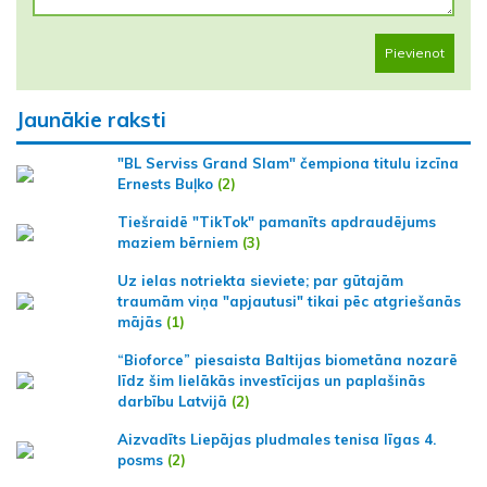
Pievienot
Jaunākie raksti
"BL Serviss Grand Slam" čempiona titulu izcīna
Ernests Buļko
(2)
Tiešraidē "TikTok" pamanīts apdraudējums
maziem bērniem
(3)
Uz ielas notriekta sieviete; par gūtajām
traumām viņa "apjautusi" tikai pēc atgriešanās
mājās
(1)
“Bioforce” piesaista Baltijas biometāna nozarē
līdz šim lielākās investīcijas un paplašinās
darbību Latvijā
(2)
Aizvadīts Liepājas pludmales tenisa līgas 4.
posms
(2)