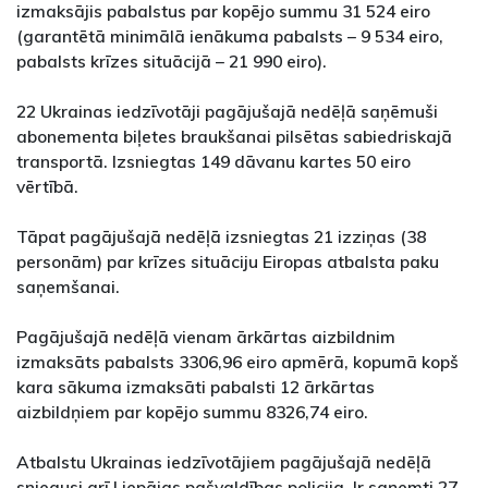
izmaksājis pabalstus par kopējo summu 31 524 eiro
(garantētā minimālā ienākuma pabalsts – 9 534 eiro,
pabalsts krīzes situācijā – 21 990 eiro).
22 Ukrainas iedzīvotāji pagājušajā nedēļā saņēmuši
abonementa biļetes braukšanai pilsētas sabiedriskajā
transportā. Izsniegtas 149 dāvanu kartes 50 eiro
vērtībā.
Tāpat pagājušajā nedēļā izsniegtas 21 izziņas (38
personām) par krīzes situāciju Eiropas atbalsta paku
saņemšanai.
Pagājušajā nedēļā vienam ārkārtas aizbildnim
izmaksāts pabalsts 3306,96 eiro apmērā, kopumā kopš
kara sākuma izmaksāti pabalsti 12 ārkārtas
aizbildņiem par kopējo summu 8326,74 eiro.
Atbalstu Ukrainas iedzīvotājiem pagājušajā nedēļā
sniegusi arī Liepājas pašvaldības policija. Ir saņemti 27