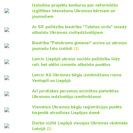
Izsludina projektu konkursu par neformālās
izglītības īstenošanu Ukrainas bērniem un
jauniešiem
Ar SIF palīdzību biedrība "Tabitas sirds" sniedz
atbalstu Ukrainas civiliedzīvotājiem
Biedrība "Patvērums ģimenei" aicina uz ukraiņu
jauniešu foto izstādi
(1)
Lsm.lv: Liepājā ukraiņi sociālo palīdzību lūdz
reti, bet aktīvi izmanto atbalsta punktus
Lsm.lv: Kā Ukrainas bēgļu izmitināšanu risina
Ventspilī un Liepājā
Arī juridiskas personas aicinātas pieteikties
Ukrainas iedzīvotāju izmitināšanai
Vienotais Ukrainas bēgļu reģistrācijas punkts
turpmāk atradīsies Liepājas domē
Darba vizītē Liepājā viesojas Ukrainas vēstnieks
Latvijā
(3)