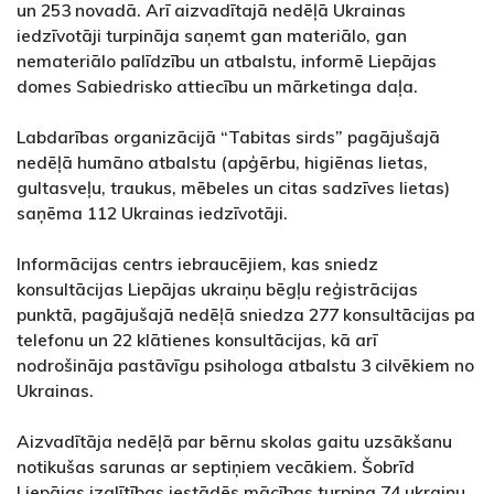
un 253 novadā. Arī aizvadītajā nedēļā Ukrainas
iedzīvotāji turpināja saņemt gan materiālo, gan
nemateriālo palīdzību un atbalstu, informē Liepājas
domes Sabiedrisko attiecību un mārketinga daļa.
Labdarības organizācijā “Tabitas sirds” pagājušajā
nedēļā humāno atbalstu (apģērbu, higiēnas lietas,
gultasveļu, traukus, mēbeles un citas sadzīves lietas)
saņēma 112 Ukrainas iedzīvotāji.
Informācijas centrs iebraucējiem, kas sniedz
konsultācijas Liepājas ukraiņu bēgļu reģistrācijas
punktā, pagājušajā nedēļā sniedza 277 konsultācijas pa
telefonu un 22 klātienes konsultācijas, kā arī
nodrošināja pastāvīgu psihologa atbalstu 3 cilvēkiem no
Ukrainas.
Aizvadītāja nedēļā par bērnu skolas gaitu uzsākšanu
notikušas sarunas ar septiņiem vecākiem. Šobrīd
Liepājas izglītības iestādēs mācības turpina 74 ukraiņu