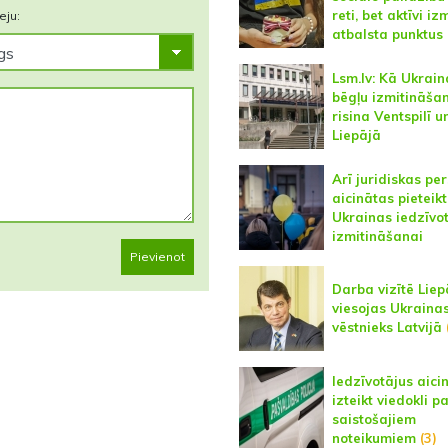
reti, bet aktīvi i
eju:
atbalsta punktus
Lsm.lv: Kā Ukrain
bēgļu izmitināša
risina Ventspilī u
Liepājā
Arī juridiskas pe
aicinātas pieteikt
Ukrainas iedzīvo
izmitināšanai
Pievienot
Darba vizītē Liep
viesojas Ukraina
vēstnieks Latvijā
Iedzīvotājus aici
izteikt viedokli p
saistošajiem
noteikumiem
(3)