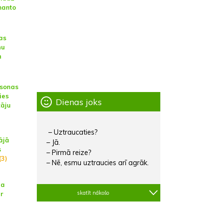
zmanto
as
nu
n
rsonas
ies
Dienas joks
tāju
– Uztraucaties?
ājā
– Jā.
s
– Pirmā reize?
(3)
– Nē, esmu uztraucies arī agrāk.
na
skatīt nākošo
ar