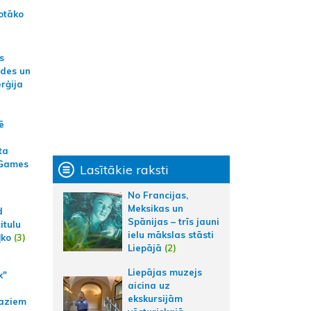
otāko
s
ides un
erģija
ē
ta
 Games
Lasītākie raksti
No Francijas,
Meksikas un
d
Spānijas – trīs jauni
itulu
ielu mākslas stāsti
ļko
(3)
Liepājā
(2)
Liepājas muzejs
k"
aicina uz
ekskursijām
aziem