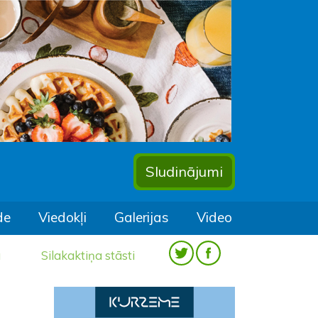
Sludinājumi
de
Viedokļi
Galerijas
Video
a
Silakaktiņa stāsti