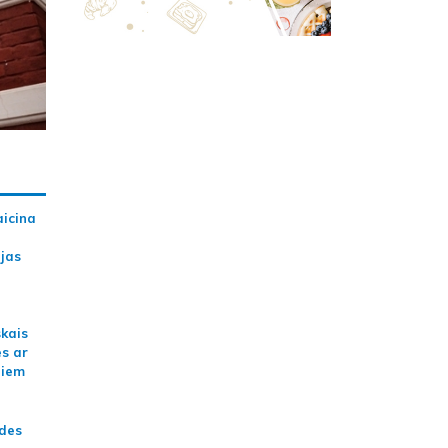
aicina
ijas
skais
es ar
jiem
ādes