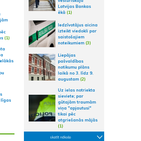
vēsturiskajā
Latvijas Bankas
ēkā
(1)
a
ajām
Iedzīvotājus aicina
izteikt viedokli par
pēc
saistošajiem
ās
(1)
noteikumiem
(3)
sta
na
Liepājas
ielākās
pašvaldības
notikumu plāns
bu
laikā no 3. līdz 9.
augustam
(2)
Uz ielas notriekta
as
sieviete; par
 līgas
gūtajām traumām
viņa "apjautusi"
tikai pēc
atgriešanās mājās
(1)
skatīt nākošo