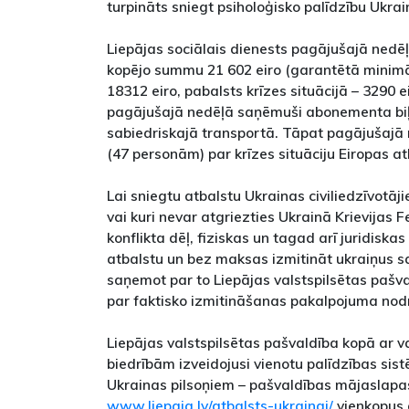
turpināts sniegt psiholoģisko palīdzību Ukra
Liepājas sociālais dienests pagājušajā nedē
kopējo summu 21 602 eiro (garantētā minim
18312 eiro, pabalsts krīzes situācijā – 3290 e
pagājušajā nedēļā saņēmuši abonementa biļ
sabiedriskajā transportā. Tāpat pagājušajā 
(47 personām) par krīzes situāciju Eiropas 
Lai sniegtu atbalstu Ukrainas civiliedzīvotāji
vai kuri nevar atgriezties Ukrainā Krievijas F
konflikta dēļ, fiziskas un tagad arī juridiska
atbalstu un bez maksas izmitināt ukraiņus 
saņemot par to Liepājas valstspilsētas pašva
par faktisko izmitināšanas pakalpojuma nod
Liepājas valstspilsētas pašvaldība kopā ar va
biedrībām izveidojusi vienotu palīdzības sis
Ukrainas pilsoņiem – pašvaldības mājaslapa
www.liepaja.lv/atbalsts-ukrainai/
vienkopus 