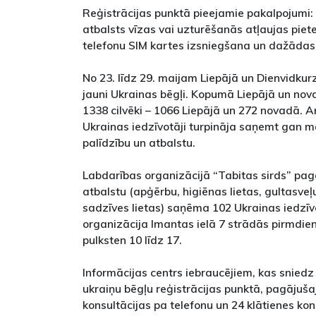
Reģistrācijas punktā pieejamie pakalpojumi: 
atbalsts vīzas vai uzturēšanās atļaujas pi
telefonu SIM kartes izsniegšana un dažādas 
No 23. līdz 29. maijam Liepājā un Dienvidku
jauni Ukrainas bēgļi. Kopumā Liepājā un no
1338 cilvēki – 1066 Liepājā un 272 novadā. A
Ukrainas iedzīvotāji turpināja saņemt gan m
palīdzību un atbalstu.
Labdarības organizācijā “Tabitas sirds” pa
atbalstu (apģērbu, higiēnas lietas, gultasveļ
sadzīves lietas) saņēma 102 Ukrainas iedzīvo
organizācija Imantas ielā 7 strādās pirmdie
pulksten 10 līdz 17.
Informācijas centrs iebraucējiem, kas sniedz
ukraiņu bēgļu reģistrācijas punktā, pagājuš
konsultācijas pa telefonu un 24 klātienes kon