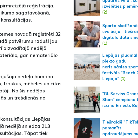
apdares veidi: kā
pirmreizējā reģistrācija,
izvēlēties piemēr
(2)
eteikuma sagatavošanā,
konsultācijas.
Sporta skatīšanā
evolūcija - tiešra
rzemes novadā reģistrēti 32
digitālo datu sin
vadā patvērumu raduši jau
(1)
rī aizvadītajā nedēļā
ateriālo, gan nemateriālo
Liepājas pludmal
piekto gadu
norisināsies spor
festivāls "Beach
gājušajā nedēļā humāno
Liepaja"
(1)
u, traukus, mēbeles un citas
tāji. No šīs nedēļas
"BL Serviss Gran
nās un trešdienās no
Slam" čempiona t
izcīna Ernests Bu
 konsultācijas Liepājas
Tiešraidē "TikTo
ajā nedēļā sniedza 213
pamanīts
sultācijas. Tāpat tiek
apdraudējums m