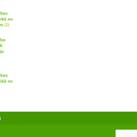
ības
aikā no
am
(2)
ība
16
ļu
ības
aikā no
i