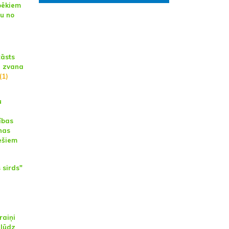
pēkiem
u no
tāsts
š zvana
(1)
u
ības
nas
ešiem
 sirds"
raiņi
 lūdz