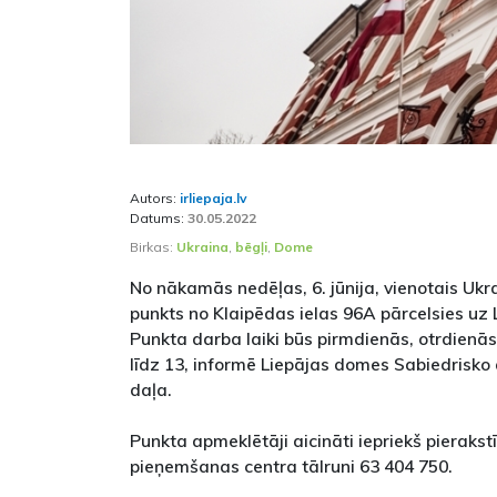
Autors:
irliepaja.lv
Datums:
30.05.2022
Birkas:
Ukraina
,
bēgļi
,
Dome
No nākamās nedēļas, 6. jūnija, vienotais Ukr
punkts no Klaipēdas ielas 96A pārcelsies uz
Punkta darba laiki būs pirmdienās, otrdienās
līdz 13, informē Liepājas domes Sabiedrisko
daļa.
Punkta apmeklētāji aicināti iepriekš pieraks
pieņemšanas centra tālruni 63 404 750.