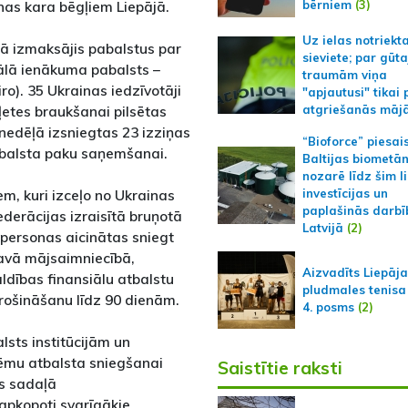
bērniem
(3)
inas kara bēgļiem Liepājā.
Uz ielas notriekt
ļā izmaksājis pabalstus par
sieviete; par gūt
ālā ienākuma pabalsts –
traumām viņa
iro). 35 Ukrainas iedzīvotāji
"apjautusi" tikai 
etes braukšanai pilsētas
atgriešanās māj
nedēļā izsniegtas 23 izziņas
“Bioforce” piesai
atbalsta paku saņemšanai.
Baltijas biometā
nozarē līdz šim l
em, kuri izceļo no Ukrainas
investīcijas un
paplašinās darbī
ederācijas izraisītā bruņotā
Latvijā
(2)
s personas aicinātas sniegt
savā mājsaimniecībā,
Aizvadīts Liepāj
ldības finansiālu atbalstu
pludmales tenisa
rošināšanu līdz 90 dienām.
4. posms
(2)
lsts institūcijām un
tēmu atbalsta sniegšanai
Saistītie raksti
s sadaļā
apkopoti svarīgākie