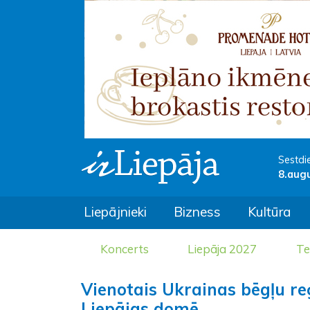
Sestdi
8.aug
Liepājnieki
Bizness
Kultūra
Koncerts
Liepāja 2027
Te
Vienotais Ukrainas bēgļu re
Liepājas domē