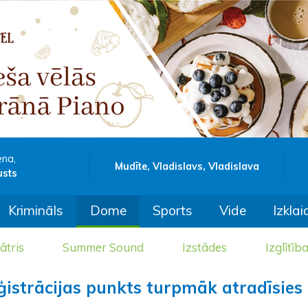
ena,
Mudīte, Vladislavs, Vladislava
usts
Krimināls
Dome
Sports
Vide
Izklai
ātris
Summer Sound
Izstādes
Izglītīb
ģistrācijas punkts turpmāk atradīsies