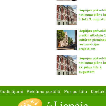
Liepājas pašvald
notikumu plāns l
3. līdz 9. august
Liepājas pašvald
piešķir atbalstu 
kultūras pieminek
restaurācijas
projektiem
Liepājas pašvald
notikumu plāns l
27. jūlija līdz 2.
augustam
Sludinājumi
Reklāma portālā
Par portālu
Kontakt