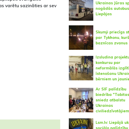
Ukrainas Jūras s
bas varētu sazināties ar sev
nogādās autobus
Liepājas
Skumji priecīgs s
par Tykhonu, kur
baznīcas zvanus
Izsludina projekt
konkursu par
neformālās izglīt
īstenošanu Ukrai
bērniem un jauni
Ar SIF palīdzību
biedrība "Tabitas
sniedz atbalstu
Ukrainas
civiliedzīvotājiem
Lsm.lv: Liepājā uk
sociālo palīdzību