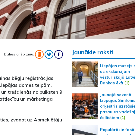
Jaunākie raksti
Dalies ar šo ziņu:
Liepājas muzejs 
uz ekskursijām
vēsturiskajā Latv
ainas bēgļu reģistrācijas
Bankas ēkā
(1)
 Liepājas domes telpām.
 un trešdienās no pulksten 9
Jaunajā sezonā
 attiecību un mārketinga
Liepājas Simfoni
orķestris uzstāsi
pasaules vadoša
čellistiem
(1)
tīties, zvanot uz Apmeklētāju
Populārākie fas