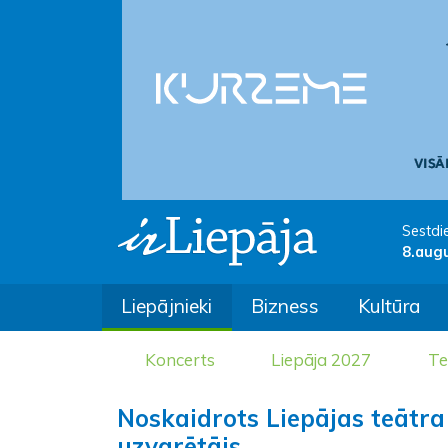
Sestdi
8.aug
Liepājnieki
Bizness
Kultūra
Koncerts
Liepāja 2027
Te
Noskaidrots Liepājas teātr
uzvarētājs