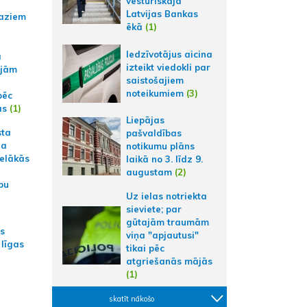
vēsturiskajā
Latvijas Bankas
aziem
ēkā
(1)
Iedzīvotājus aicina
a
izteikt viedokli par
ajām
saistošajiem
noteikumiem
(3)
pēc
ās
(1)
Liepājas
sta
pašvaldības
na
notikumu plāns
ielākās
laikā no 3. līdz 9.
augustam
(2)
bu
Uz ielas notriekta
sieviete; par
gūtajām traumām
as
viņa "apjautusi"
 līgas
tikai pēc
atgriešanās mājās
(1)
skatīt nākošo