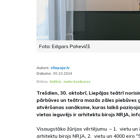
Foto: Edgars Pohevičš
Autors:
irliepaja.lv
Datums:
30.10.2024
Birkas:
teātris
,
metu konkurss
Trešdien, 30. oktobrī, Liepājas teātrī noris
pārbūves un teātra mazās zāles piebūves 
atvēršanas sanāksme, kuras laikā paziņoja 
vietas ieguvējs ir arhitektu birojs NRJA, in
Visaugstāko žūrijas vērtējumu – 1. vietu un 
arhitektu birojs NRJA, 2. vietu un 4000 eiro 