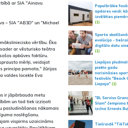
arbībā ar SIA "Ainavu
Populārākie fas
apdares veidi: kā
izvēlēties piemēr
(1)
va – SIA "AB3D" un "Michael
Sporta skatīšanā
evolūcija - tiešra
 māksliniecisko vērtību. Ēka
digitālo datu sin
i sader ar vēsturisko teātra
(1)
esošos apbūves faktūru.
sprausto mērķi, veidojot
Liepājas pludmal
piekto gadu
s principa pamata," žūrijas
norisināsies spor
a valdes locekle Eva
festivāls "Beach
Liepaja"
(1)
as ir jāpārbauda metu
"BL Serviss Gran
ībām un tad tiek izziņoti
Slam" čempiona t
ātu pasludināšanas nākamais
izcīna Ernests Bu
 līguma noslēgšanu.
ajam vispirms uzaicināms
Tiešraidē "TikTo
rsa uzvarētāju Pasūtītājam