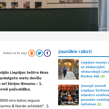
Jaunākie raksti
Dalies ar šo ziņu:
Liepājas muzejs 
uz ekskursijām
vēsturiskajā Latv
inājās Liepājas teātra ēkas
Bankas ēkā
(1)
godalgoto metu devīžu
arī žūrijas lēmumu – 1.
Jaunajā sezonā
formē pašvaldība.
Liepājas Simfoni
orķestris uzstāsi
pasaules vadoša
8000 eiro balvu ieguva
čellistiem
(1)
"Sarma & Norde arhitekti", 3.