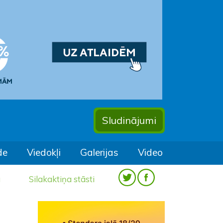
Sludinājumi
de
Viedokļi
Galerijas
Video
a
Silakaktiņa stāsti