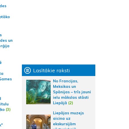
ādes
otāko
s
ides un
erģija
ē
Lasītākie raksti
ta
 Games
No Francijas,
Meksikas un
Spānijas – trīs jauni
ielu mākslas stāsti
d
Liepājā
(2)
itulu
ļko
(3)
Liepājas muzejs
aicina uz
ekskursijām
k"