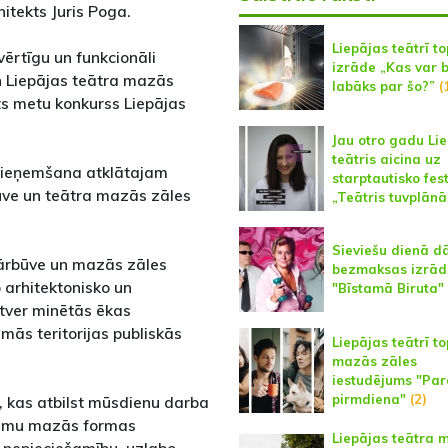
hitekts Juris Poga.
Liepājas teātrī to
tvērtīgu un funkcionāli
izrāde „Kas var 
n Liepājas teātra mazās
labāks par šo?”
(
āts metu konkurss Liepājas
Jau otro gadu Li
teātris aicina uz
 pieņemšana atklātajam
starptautisko fes
ūve un teātra mazās zāles
„Teātris tuvplānā
Sieviešu dienā d
pārbūve un mazās zāles
bezmaksas izrād
 arhitektonisko un
"Bīstamā Biruta"
etver minētās ēkas
amās teritorijas publiskās
Liepājas teātrī to
mazās zāles
iestudējums "Par
pirmdiena"
(2)
, kas atbilst mūsdienu darba
ukumu mazās formas
Liepājas teātra 