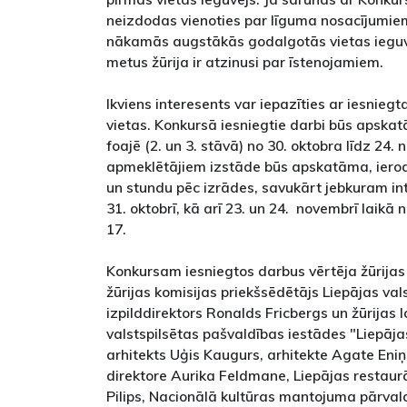
neizdodas vienoties par līguma nosacījumi
nākamās augstākās godalgotās vietas ieguvē
metus žūrija ir atzinusi par īstenojamiem.
Ikviens interesents var iepazīties ar iesnie
vietas. Konkursā iesniegtie darbi būs apskat
foajē (2. un 3. stāvā) no 30. oktobra līdz 24
apmeklētājiem izstāde būs apskatāma, ierod
un stundu pēc izrādes, savukārt jebkuram in
31. oktobrī, kā arī 23. un 24. novembrī laikā 
17.
Konkursam iesniegtos darbus vērtēja žūrijas 
žūrijas komisijas priekšsēdētājs Liepājas val
izpilddirektors Ronalds Fricbergs un žūrijas l
valstspilsētas pašvaldības iestādes "Liepāja
arhitekts Uģis Kaugurs, arhitekte Agate Eniņ
direktore Aurika Feldmane, Liepājas restaurā
Pilips, Nacionālā kultūras mantojuma pārval