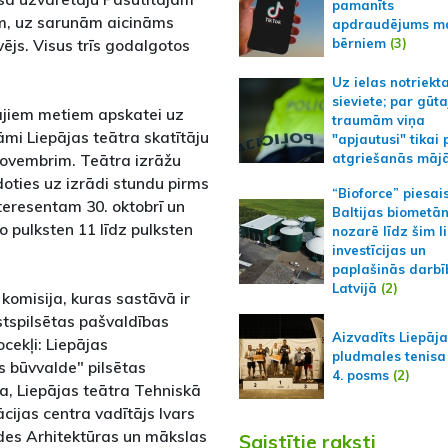
pamanīts
em, uz sarunām aicināms
apdraudējums m
bērniem
(3)
js. Visus trīs godalgotos
Uz ielas notriekt
sieviete; par gūt
gtajiem metiem apskatei uz
traumām viņa
āmi Liepājas teātra skatītāju
"apjautusi" tikai 
. novembrim. Teātra izrāžu
atgriešanās māj
oties uz izrādi stundu pirms
“Bioforce” piesai
teresentam 30. oktobrī un
Baltijas biometā
no pulksten 11 līdz pulksten
nozarē līdz šim l
investīcijas un
paplašinās darbī
Latvijā
(2)
komisija, kuras sastāvā ir
stspilsētas pašvaldības
Aizvadīts Liepāj
ocekļi: Liepājas
pludmales tenisa
s būvvalde" pilsētas
4. posms
(2)
a, Liepājas teātra Tehniskā
cijas centra vadītājs Ivars
des Arhitektūras un mākslas
Saistītie raksti