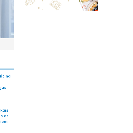
aicina
ijas
skais
es ar
jiem