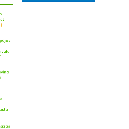
p
būt
1)
epājas
tivālu
”
āvina
i
p
asta
mazās