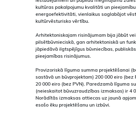
iestudējumiem un papildu mēģinājumu zāles
kultūras pakalpojumu kvalitāti un pieejamīb
energoefektivitāti, vienlaikus saglabājot vēs
kultūrvēsturisko vērtību.
Arhitektoniskajam risinājumam bija jābūt v
pilsētbūvnieciskā, gan arhitektoniskā un fun
jāpiedāvā ilgtspējīgus būvniecības, publiskās
pieejamības risinājumus.
Provizoriskā līguma summa projektēšanai (
sastāvā un būvprojektam) 200 000 eiro (bez
20 000 eiro (bez PVN). Paredzamā līguma s
(neieskaitot būvuzraudzības izmaksas) ir 4 0
Norādītās izmaksas attiecas uz jaunā apjom
esošo ēku projektēšanu un izbūvi.