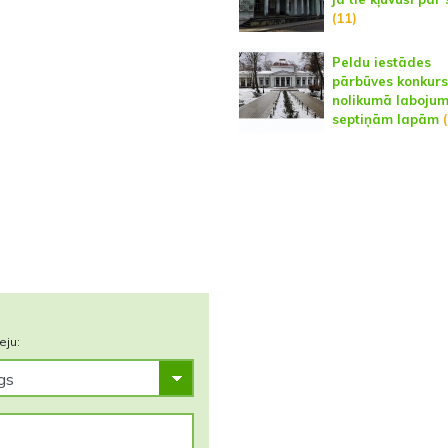
(11)
Peldu iestādes
pārbūves konkur
nolikumā labojum
septiņām lapām
(
eju: