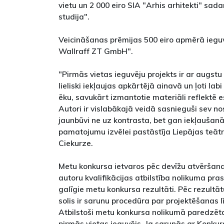
vietu un 2 000 eiro SIA "Arhis arhitekti" sad
studija".
Veicināšanas prēmijas 500 eiro apmērā iegu
Wallraff ZT GmbH".
"Pirmās vietas ieguvēju projekts ir ar augstu
lieliski iekļaujas apkārtējā ainavā un ļoti lab
ēku, savukārt izmantotie materiāli reflektē 
Autori ir vislabākajā veidā sasnieguši sev no
jaunbūvi ne uz kontrasta, bet gan iekļaušanā
pamatojumu izvēlei pastāstīja Liepājas teātr
Ciekurze.
Metu konkursa ietvaros pēc devīžu atvēršan
autoru kvalifikācijas atbilstība nolikuma pras
galīgie metu konkursa rezultāti. Pēc rezult
solis ir sarunu procedūra par projektēšanas
Atbilstoši metu konkursa nolikumā paredzēt
pirmās vietas ieguvējs. Ja sarunās ar Konku