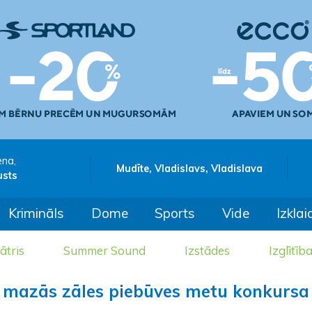
ena,
Mudīte, Vladislavs, Vladislava
usts
Krimināls
Dome
Sports
Vide
Izklai
ātris
Summer Sound
Izstādes
Izglītīb
a mazās zāles piebūves metu konkursa