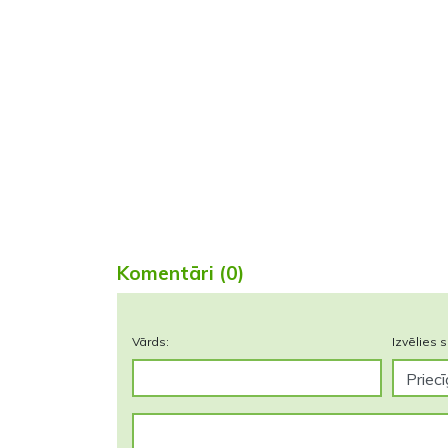
Komentāri (0)
Vārds:
Izvēlies s