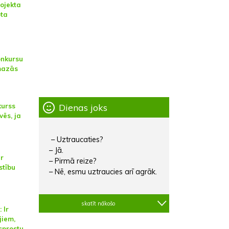
rojekta
ota
onkursu
mazās
Dienas joks
kurss
vēs, ja
– Uztraucaties?
– Jā.
r
– Pirmā reize?
stību
– Nē, esmu uztraucies arī agrāk.
skatīt nākošo
 Ir
jiem,
 sprostu