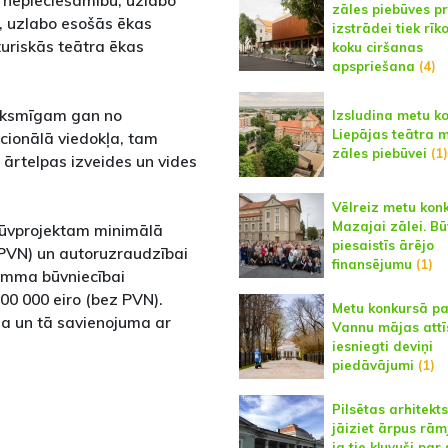
 nepieciešamību, uzlabo
zāles piebūves p
u, uzlabo esošās ēkas
izstrādei tiek rīk
turiskās teātra ēkas
koku ciršanas
apspriešana
(4)
eiksmīgam gan no
Izsludina metu k
Liepājas teātra 
kcionālā viedokļa, tam
zāles piebūvei
(1)
 ārtelpas izveides un vides
Vēlreiz metu kon
Mazajai zālei. Bū
būvprojektam minimālā
piesaistīs ārējo
 PVN) un autoruzraudzībai
finansējumu
(1)
umma būvniecībai
00 000 eiro (bez PVN).
Metu konkursā pa
a un tā savienojuma ar
Vannu mājas attī
iesniegti deviņi
piedāvājumi
(1)
Pilsētas arhitekts:
jāiziet ārpus rām
ja tie kļuvuši par