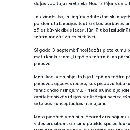
daļas vadītājas vietnieks Nauris Piļāns un ar
Jau ziņots, ka, lai iegūtu arhitektoniski augs
pārdomātu Liepājas teātra ēkas pārbūves u
zāles būvniecības ieceri, jūnijā tika izsludin
teātra mazās zāles piebūvei.
Šī gada 3. septembrī noslēdzās pieteikumu
metu konkursam „Liepājas teātra ēkas pārb
piebūve".
Metu konkursa objekts bija Liepājas teātra 
piebūves apbūves iecere, kas piedāvā labāko
funkcionālo risinājumu. Priekšlikumā bija jāi
arhitektoniskās idejas realizācijai nepiecieš
ārtelpas konceptuālais risinājums.
Meta piedāvājumā bija jāparedz risinājumus
vides prasībām, atrisina papildu spēles la