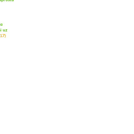
sa
i uz
17)