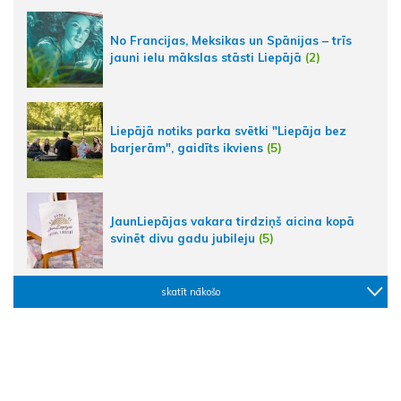
No Francijas, Meksikas un Spānijas – trīs
jauni ielu mākslas stāsti Liepājā
(2)
Liepājā notiks parka svētki "Liepāja bez
barjerām", gaidīts ikviens
(5)
JaunLiepājas vakara tirdziņš aicina kopā
svinēt divu gadu jubileju
(5)
skatīt nākošo