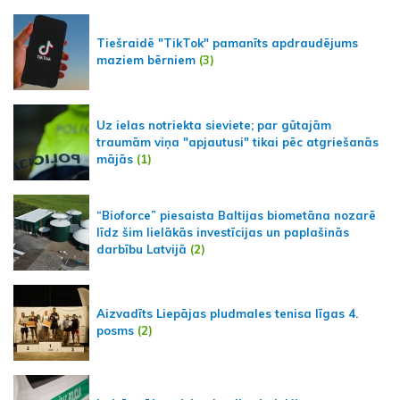
Tiešraidē "TikTok" pamanīts apdraudējums
maziem bērniem
(3)
Uz ielas notriekta sieviete; par gūtajām
traumām viņa "apjautusi" tikai pēc atgriešanās
mājās
(1)
“Bioforce” piesaista Baltijas biometāna nozarē
līdz šim lielākās investīcijas un paplašinās
darbību Latvijā
(2)
Aizvadīts Liepājas pludmales tenisa līgas 4.
posms
(2)