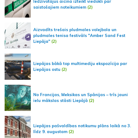
Iedzīvotājus aicina izteikt viedokli par
saistošajiem noteikumiem
(2)
Aizvadīts trešais pludmales volejbola un
pludmales tenisa festivāls "Amber Sand Fest
Liepāja"
(2)
Liepājas bākā top multimediju ekspozīcija par
Liepājas ostu
(2)
No Francijas, Meksikas un Spānijas – trīs jauni
ielu mākslas stāsti Liepājā
(2)
Liepājas pašvaldības notikumu plāns laikā no 3.
līdz 9. augustam
(2)