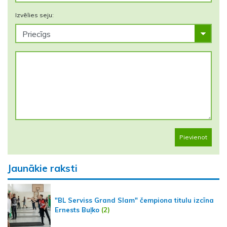
Izvēlies seju:
Pievienot
Jaunākie raksti
"BL Serviss Grand Slam" čempiona titulu izcīna
Ernests Buļko
(2)