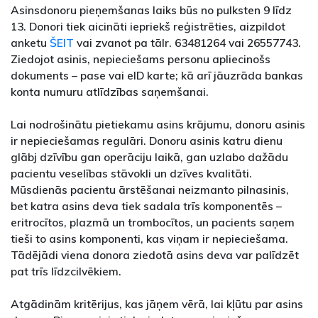
Asinsdonoru pieņemšanas laiks būs no pulksten 9 līdz
13. Donori tiek aicināti iepriekš reģistrēties, aizpildot
anketu
ŠEIT
vai zvanot pa tālr. 63481264 vai 26557743.
Ziedojot asinis, nepieciešams personu apliecinošs
dokuments – pase vai eID karte; kā arī jāuzrāda bankas
konta numuru atlīdzības saņemšanai.
Lai nodrošinātu pietiekamu asins krājumu, donoru asinis
ir nepieciešamas regulāri. Donoru asinis katru dienu
glābj dzīvību gan operāciju laikā, gan uzlabo dažādu
pacientu veselības stāvokli un dzīves kvalitāti.
Mūsdienās pacientu ārstēšanai neizmanto pilnasinis,
bet katra asins deva tiek sadala trīs komponentēs –
eritrocītos, plazmā un trombocītos, un pacients saņem
tieši to asins komponenti, kas viņam ir nepieciešama.
Tādējādi viena donora ziedotā asins deva var palīdzēt
pat trīs līdzcilvēkiem.
Atgādinām kritērijus, kas jāņem vērā, lai kļūtu par asins