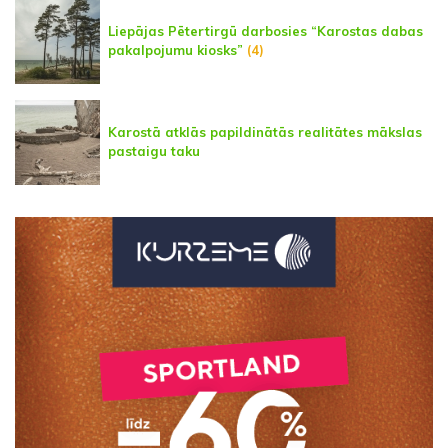
Liepājas Pētertirgū darbosies “Karostas dabas
pakalpojumu kiosks”
(4)
Karostā atklās papildinātās realitātes mākslas
pastaigu taku