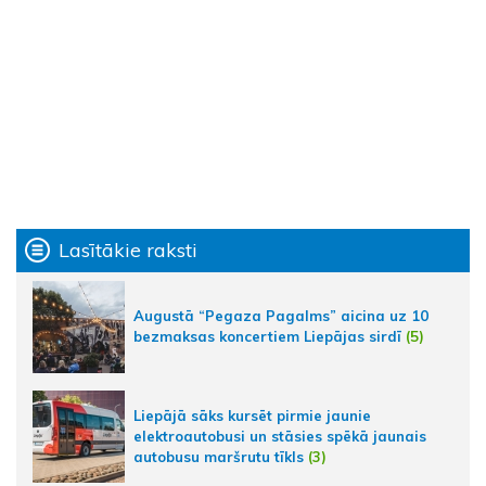
Lasītākie raksti
Augustā “Pegaza Pagalms” aicina uz 10
bezmaksas koncertiem Liepājas sirdī
(5)
Liepājā sāks kursēt pirmie jaunie
elektroautobusi un stāsies spēkā jaunais
autobusu maršrutu tīkls
(3)