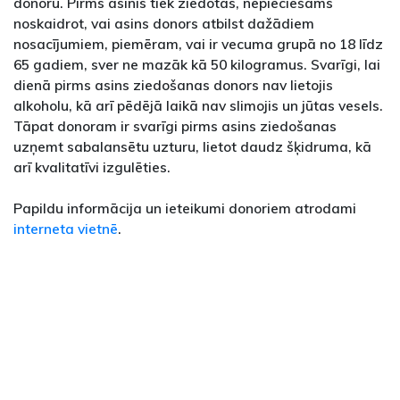
donoru. Pirms asinis tiek ziedotas, nepieciešams
noskaidrot, vai asins donors atbilst dažādiem
nosacījumiem, piemēram, vai ir vecuma grupā no 18 līdz
65 gadiem, sver ne mazāk kā 50 kilogramus. Svarīgi, lai
dienā pirms asins ziedošanas donors nav lietojis
alkoholu, kā arī pēdējā laikā nav slimojis un jūtas vesels.
Tāpat donoram ir svarīgi pirms asins ziedošanas
uzņemt sabalansētu uzturu, lietot daudz šķidruma, kā
arī kvalitatīvi izgulēties.
Papildu informācija un ieteikumi donoriem atrodami
interneta vietnē
.