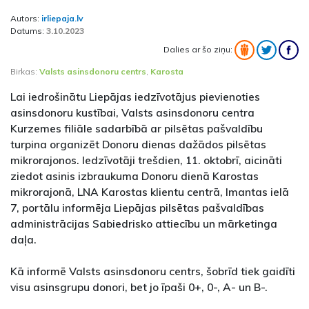
Autors:
irliepaja.lv
Datums:
3.10.2023
Dalies ar šo ziņu:
Birkas:
Valsts asinsdonoru centrs
,
Karosta
Lai iedrošinātu Liepājas iedzīvotājus pievienoties
asinsdonoru kustībai, Valsts asinsdonoru centra
Kurzemes filiāle sadarbībā ar pilsētas pašvaldību
turpina organizēt Donoru dienas dažādos pilsētas
mikrorajonos. Iedzīvotāji trešdien, 11. oktobrī, aicināti
ziedot asinis izbraukuma Donoru dienā Karostas
mikrorajonā, LNA Karostas klientu centrā, Imantas ielā
7, portālu informēja Liepājas pilsētas pašvaldības
administrācijas Sabiedrisko attiecību un mārketinga
daļa.
Kā informē Valsts asinsdonoru centrs, šobrīd tiek gaidīti
visu asinsgrupu donori, bet jo īpaši 0+, 0-, A- un B-.