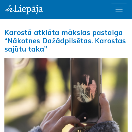
Karostā atklāta mākslas pastaiga
“Nākotnes Dažādpilsētas. Karostas
sajūtu taka”