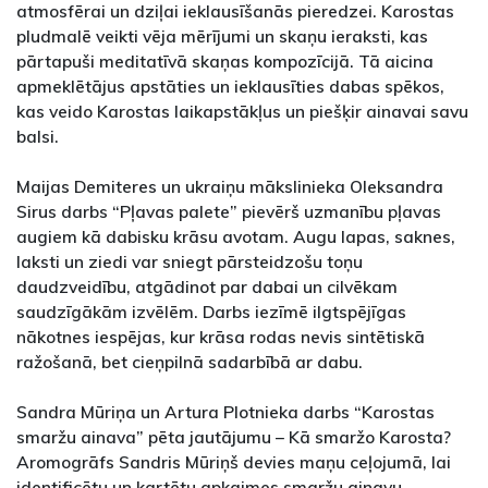
atmosfērai un dziļai ieklausīšanās pieredzei. Karostas
pludmalē veikti vēja mērījumi un skaņu ieraksti, kas
pārtapuši meditatīvā skaņas kompozīcijā. Tā aicina
apmeklētājus apstāties un ieklausīties dabas spēkos,
kas veido Karostas laikapstākļus un piešķir ainavai savu
balsi.
Maijas Demiteres un ukraiņu mākslinieka Oleksandra
Sirus darbs “Pļavas palete” pievērš uzmanību pļavas
augiem kā dabisku krāsu avotam. Augu lapas, saknes,
laksti un ziedi var sniegt pārsteidzošu toņu
daudzveidību, atgādinot par dabai un cilvēkam
saudzīgākām izvēlēm. Darbs iezīmē ilgtspējīgas
nākotnes iespējas, kur krāsa rodas nevis sintētiskā
ražošanā, bet cieņpilnā sadarbībā ar dabu.
Sandra Mūriņa un Artura Plotnieka darbs “Karostas
smaržu ainava” pēta jautājumu – Kā smaržo Karosta?
Aromogrāfs Sandris Mūriņš devies maņu ceļojumā, lai
identificētu un kartētu apkaimes smaržu ainavu,