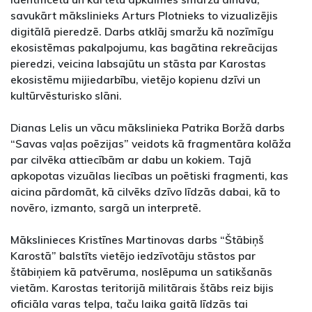
savukārt mākslinieks Arturs Plotnieks to vizualizējis
digitālā pieredzē. Darbs atklāj smaržu kā nozīmīgu
ekosistēmas pakalpojumu, kas bagātina rekreācijas
pieredzi, veicina labsajūtu un stāsta par Karostas
ekosistēmu mijiedarbību, vietējo kopienu dzīvi un
kultūrvēsturisko slāni.
Dianas Lelis un vācu mākslinieka Patrika Boržā darbs
“Savas vaļas poēzijas” veidots kā fragmentāra kolāža
par cilvēka attiecībām ar dabu un kokiem. Tajā
apkopotas vizuālas liecības un poētiski fragmenti, kas
aicina pārdomāt, kā cilvēks dzīvo līdzās dabai, kā to
novēro, izmanto, sargā un interpretē.
Mākslinieces Kristīnes Martinovas darbs “Štābiņš
Karostā” balstīts vietējo iedzīvotāju stāstos par
štābiņiem kā patvēruma, noslēpuma un satikšanās
vietām. Karostas teritorijā militārais štābs reiz bijis
oficiāla varas telpa, taču laika gaitā līdzās tai