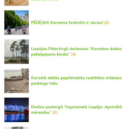
PĒDĒJAIS Karostas festivāls ir sācies!
(2)
Liepājas Pētertirgū darbosies “Karostas dabas
pakalpojumu kiosks”
(4)
Karostā atklās papildinātās realitātes mākslas
pastaigu taku
Dodies pastaigā “Izgaismotā Liepāja. Apzinātā
mērenība.”
(3)