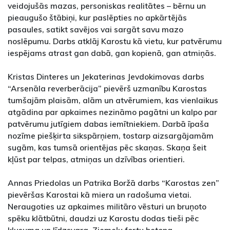
veidojušās mazas, personiskas realitātes – bērnu un
pieaugušo štābiņi, kur paslēpties no apkārtējās
pasaules, satikt savējos vai sargāt savu mazo
noslēpumu. Darbs atklāj Karostu kā vietu, kur patvērumu
iespējams atrast gan dabā, gan kopienā, gan atmiņās.
Kristas Dinteres un Jekaterinas Jevdokimovas darbs
“Arsenāla reverberācija” pievērš uzmanību Karostas
tumšajām plaisām, alām un atvērumiem, kas vienlaikus
atgādina par apkaimes nezināmo pagātni un kalpo par
patvērumu jutīgiem dabas iemītniekiem. Darbā īpaša
nozīme piešķirta sikspārņiem, tostarp aizsargājamām
sugām, kas tumsā orientējas pēc skaņas. Skaņa šeit
kļūst par telpas, atmiņas un dzīvības orientieri.
Annas Priedolas un Patrika Boržā darbs “Karostas zen”
pievēršas Karostai kā miera un radošuma vietai.
Neraugoties uz apkaimes militāro vēsturi un bruņoto
spēku klātbūtni, daudzi uz Karostu dodas tieši pēc
klusuma un līdzsvara. Ziemeļu fortu betona