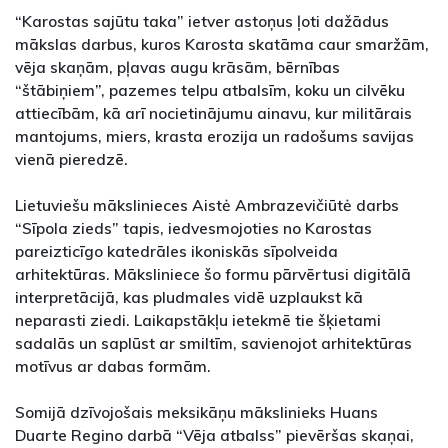
“Karostas sajūtu taka” ietver astoņus ļoti dažādus
mākslas darbus, kuros Karosta skatāma caur smaržām,
vēja skaņām, pļavas augu krāsām, bērnības
“štābiņiem”, pazemes telpu atbalsīm, koku un cilvēku
attiecībām, kā arī nocietinājumu ainavu, kur militārais
mantojums, miers, krasta erozija un radošums savijas
vienā pieredzē.
Lietuviešu mākslinieces Aistė Ambrazevičiūtė darbs
“Sīpola zieds” tapis, iedvesmojoties no Karostas
pareizticīgo katedrāles ikoniskās sīpolveida
arhitektūras. Māksliniece šo formu pārvērtusi digitālā
interpretācijā, kas pludmales vidē uzplaukst kā
neparasti ziedi. Laikapstākļu ietekmē tie šķietami
sadalās un saplūst ar smiltīm, savienojot arhitektūras
motīvus ar dabas formām.
Somijā dzīvojošais meksikāņu mākslinieks Huans
Duarte Regino darbā “Vēja atbalss” pievēršas skaņai,