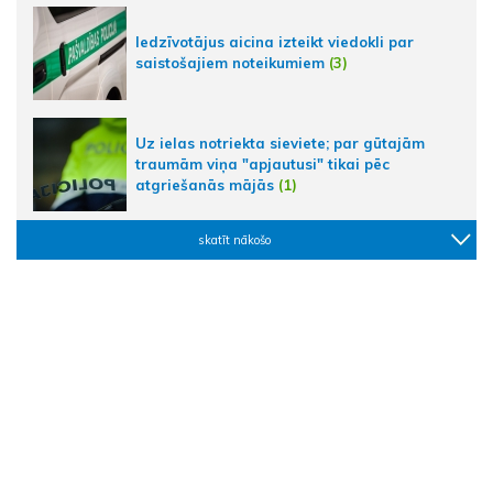
Iedzīvotājus aicina izteikt viedokli par
saistošajiem noteikumiem
(3)
Uz ielas notriekta sieviete; par gūtajām
traumām viņa "apjautusi" tikai pēc
atgriešanās mājās
(1)
skatīt nākošo