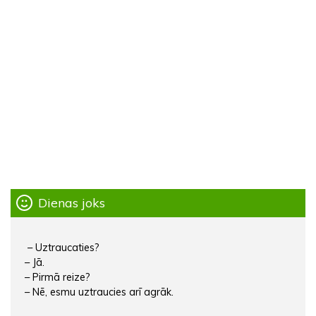
Dienas joks
– Uztraucaties?
– Jā.
– Pirmā reize?
– Nē, esmu uztraucies arī agrāk.