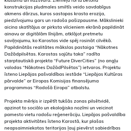
konstrukcijas pludmales smiltīs veido savdabīgus
akmens dārzus, kuros sastopas krasta erozija,
piedzīvojumu gars un radoša pašizpausme. Mākslinieki
aicina skatītājus ar pirksta vilcieniem ekrānā papildināt
ainavu ar digitālām līnijām, atklājot pretmetu
saviļņojumu, ko Karostas vide spēj rosināt cilvēkā.
Papildinātās realitātes mākslas pastaiga “Nākotnes
Dažādpilsētas. Karostas sajūtu taka” radīta
starptautiskā projekta “Future DiverCities” (no angļu
valodas “Nākotnes DažādPilsētas”) ietvaros. Projektu
īsteno Liepājas pašvaldības iestāde “Liepājas Kultūras
pārvalde” ar Eiropas Komisijas finansējuma
programmas “Radošā Eiropa” atbalstu.
Projekta mērķis ir izpētīt tukšās zonas pilsētvidē,
apzinot to sociālo un ekoloģisko nozīmi un veicinot
pamesto vietu radošu reģenerāciju. Liepājas pašvaldība
projekta aktivitātes īsteno Karostā, kur plašas
neapsaimniekotas teritorijas ļauj pievērst sabiedrības