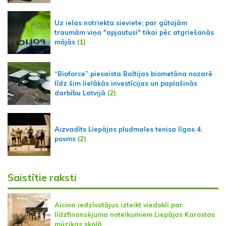
Uz ielas notriekta sieviete; par gūtajām
traumām viņa "apjautusi" tikai pēc atgriešanās
mājās
(1)
“Bioforce” piesaista Baltijas biometāna nozarē
līdz šim lielākās investīcijas un paplašinās
darbību Latvijā
(2)
Aizvadīts Liepājas pludmales tenisa līgas 4.
posms
(2)
Saistītie raksti
Aicina iedzīvotājus izteikt viedokli par
līdzfinansējuma noteikumiem Liepājas Karostas
mūzikas skolā