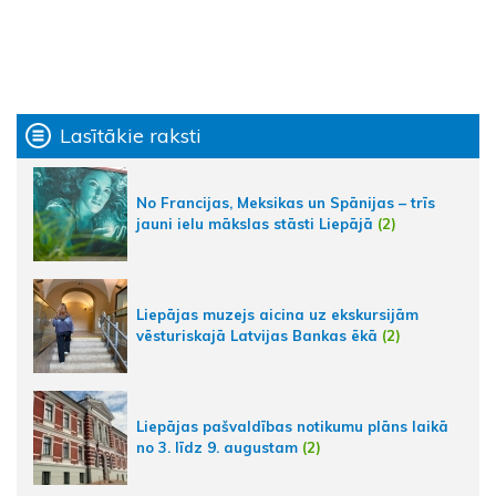
Lasītākie raksti
No Francijas, Meksikas un Spānijas – trīs
jauni ielu mākslas stāsti Liepājā
(2)
Liepājas muzejs aicina uz ekskursijām
vēsturiskajā Latvijas Bankas ēkā
(2)
Liepājas pašvaldības notikumu plāns laikā
no 3. līdz 9. augustam
(2)