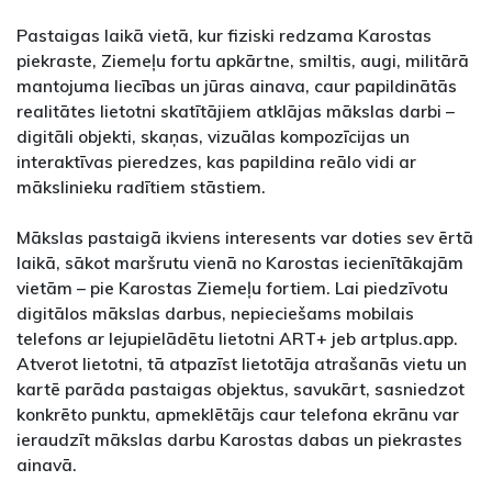
Pastaigas laikā vietā, kur fiziski redzama Karostas
piekraste, Ziemeļu fortu apkārtne, smiltis, augi, militārā
mantojuma liecības un jūras ainava, caur papildinātās
realitātes lietotni skatītājiem atklājas mākslas darbi –
digitāli objekti, skaņas, vizuālas kompozīcijas un
interaktīvas pieredzes, kas papildina reālo vidi ar
mākslinieku radītiem stāstiem.
Mākslas pastaigā ikviens interesents var doties sev ērtā
laikā, sākot maršrutu vienā no Karostas iecienītākajām
vietām – pie Karostas Ziemeļu fortiem. Lai piedzīvotu
digitālos mākslas darbus, nepieciešams mobilais
telefons ar lejupielādētu lietotni ART+ jeb artplus.app.
Atverot lietotni, tā atpazīst lietotāja atrašanās vietu un
kartē parāda pastaigas objektus, savukārt, sasniedzot
konkrēto punktu, apmeklētājs caur telefona ekrānu var
ieraudzīt mākslas darbu Karostas dabas un piekrastes
ainavā.