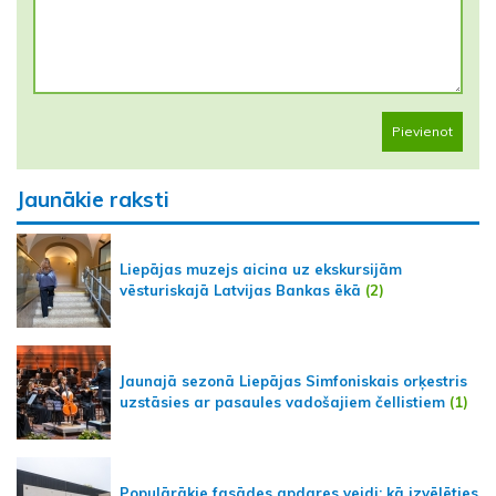
Pievienot
Jaunākie raksti
Liepājas muzejs aicina uz ekskursijām
vēsturiskajā Latvijas Bankas ēkā
(2)
Jaunajā sezonā Liepājas Simfoniskais orķestris
uzstāsies ar pasaules vadošajiem čellistiem
(1)
Populārākie fasādes apdares veidi: kā izvēlēties