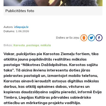
Publicitātes foto
Autors:
irliepaja.lv
Datums:
1.06.2026
Dalies ar šo ziņu:
Birkas:
Karosta
,
pastaiga
,
māksla
Vakar, pulcējoties pie Karostas Ziemeļu fortiem, tika
atklāta jauna papildinātās realitātes mākslas
pastaiga “Nākotnes Dažādpilsētas. Karostas sajūtu
taka”. Tā aicina ikvienu interesentu doties jūras
piekrastes pastaigā un, izmantojot mobilo telefonu,
Karostas ainavā ieraudzīt astoņus digitālus mākslas
darbus, kas atklāj apkaimes dabas, vēstures un
kopienas daudzslāņaino sajūtu pieredzi, informē Evija
Timbra, Liepājas Kultūras pārvaldes sabiedrisko
attiecību un mārketinga projektu vadītāja.