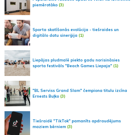
piemērotāko
(3)
Sporta skatīšanās evolūcija - tiešraides un
digitālo datu sinerģija
(1)
Liepājas pludmalē piekto gadu norisināsies
sporta festivāls "Beach Games Liepaja"
(1)
"BL Serviss Grand Slam" čempiona titulu izcīna
Ernests Buļko
(3)
Tiešraidē "TikTok" pamanīts apdraudējums
maziem bērniem
(3)