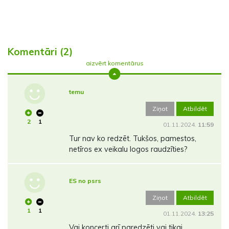
Komentāri (2)
aizvērt komentārus
temu
Ziņot
Atbildēt
2
1
01.11.2024.
11:59
Tur nav ko redzēt. Tukšos, pamestos,
netīros ex veikalu logos raudzīties?
ES no psrs
Ziņot
Atbildēt
1
1
01.11.2024.
13:25
Vai koncerti arī paredzēti vai tikai