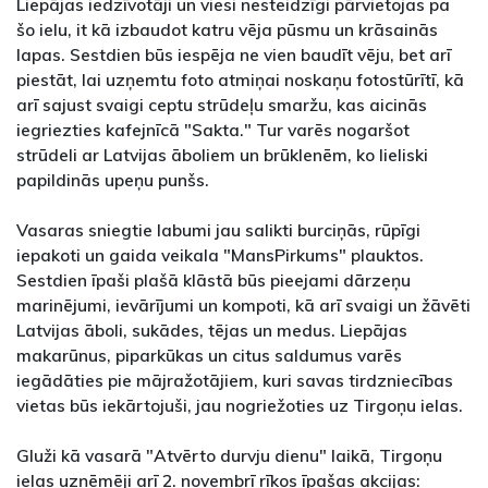
Liepājas iedzīvotāji un viesi nesteidzīgi pārvietojas pa
šo ielu, it kā izbaudot katru vēja pūsmu un krāsainās
lapas. Sestdien būs iespēja ne vien baudīt vēju, bet arī
piestāt, lai uzņemtu foto atmiņai noskaņu fotostūrītī, kā
arī sajust svaigi ceptu strūdeļu smaržu, kas aicinās
iegriezties kafejnīcā "Sakta." Tur varēs nogaršot
strūdeli ar Latvijas āboliem un brūklenēm, ko lieliski
papildinās upeņu punšs.
Vasaras sniegtie labumi jau salikti burciņās, rūpīgi
iepakoti un gaida veikala "MansPirkums" plauktos.
Sestdien īpaši plašā klāstā būs pieejami dārzeņu
marinējumi, ievārījumi un kompoti, kā arī svaigi un žāvēti
Latvijas āboli, sukādes, tējas un medus. Liepājas
makarūnus, piparkūkas un citus saldumus varēs
iegādāties pie mājražotājiem, kuri savas tirdzniecības
vietas būs iekārtojuši, jau nogriežoties uz Tirgoņu ielas.
Gluži kā vasarā "Atvērto durvju dienu" laikā, Tirgoņu
ielas uzņēmēji arī 2. novembrī rīkos īpašas akcijas: