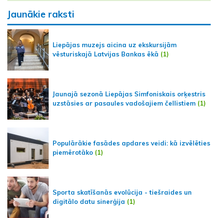
Jaunākie raksti
Liepājas muzejs aicina uz ekskursijām
vēsturiskajā Latvijas Bankas ēkā
(1)
Jaunajā sezonā Liepājas Simfoniskais orķestris
uzstāsies ar pasaules vadošajiem čellistiem
(1)
Populārākie fasādes apdares veidi: kā izvēlēties
piemērotāko
(1)
Sporta skatīšanās evolūcija - tiešraides un
digitālo datu sinerģija
(1)