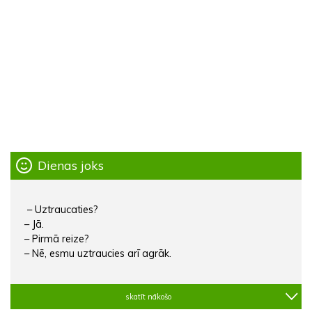
Dienas joks
– Uztraucaties?
– Jā.
– Pirmā reize?
– Nē, esmu uztraucies arī agrāk.
skatīt nākošo