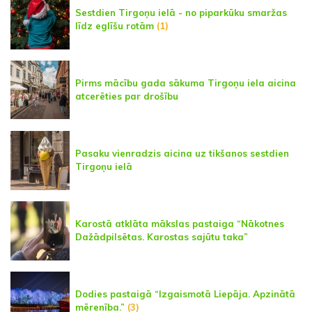
Sestdien Tirgoņu ielā - no piparkūku smaržas
līdz eglīšu rotām
(1)
Pirms mācību gada sākuma Tirgoņu iela aicina
atcerēties par drošību
Pasaku vienradzis aicina uz tikšanos sestdien
Tirgoņu ielā
Karostā atklāta mākslas pastaiga “Nākotnes
Dažādpilsētas. Karostas sajūtu taka”
Dodies pastaigā “Izgaismotā Liepāja. Apzinātā
mērenība.”
(3)