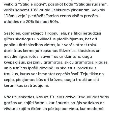
veikalā "Stilīgie apavi", pasakot kodu "Stilīgais rudens",
varēs saņemt 10% atlaidi jebkuram pirkumam. Veikals
"Dāmu veļa" piedāvās īpašas cenas visām precēm –
atlaides no 20% līdz pat 50%.
Sestdien, apmeklējot Tirgoņu ielu, ne tikai ieraudzīsi
glītus skatlogus un vilinošus piedāvājumus, bet arī
papildu tirdzniecības vietas, kur varēs atrast roku
darinātus ķermeņa kopšanas līdzekļus, klasiskas un
mūsdienīgas rotas, suvenīrus ar dzintaru, augu
kvēpeklīšus, piezīmju grāmatas, skiču grāmatas, klades
un burtnīcas īpašā dizainā un skaistus, praktiskus
traukus, kurus var izmantot cepeškrāsnī. Teju tikko no
cepļa, pieejamas būs arī krūzes, augļu trauki un citi
keramikas izstrādājumi.
Nāc un ieskaties, kas uz šīs ielas dzīvo, izbaudi dažādas
garšas un sajūti šarmu, kur šaurais bruģis satiekas ar
vēsturiskajām ēkām un pārtop par vietu, kur modernā