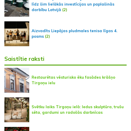
līdz šim lielākās investīcijas un paplašinās
darbību Latvijā
(2)
Aizvadīts Liepājas pludmales tenisa līgas 4.
posms
(2)
Saistītie raksti
Restaurētas vēsturisko ēku fasādes krāšņo
Tirgoņu ielu
Svētku laiks Tirgoņu ielā: ledus skulptūra, trušu
sēta, gardumi un radošās darbnīcas