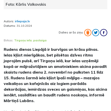
Foto: Kārlis Volkovskis
Autors:
irliepaja.lv
Datums:
31.10.2024
Dalies ar šo ziņu:
Birkas:
Tirgoņu iela
,
pastaiga
Rudens dienas Liepājā ir burvīgas un krāsu pilnas.
Ielas kļūst mierīgākas, bet pilsētas dzīves ritms
joprojām pulsē, arī Tirgoņu ielā, kur ielas uzņēmēji
kopā ar mājražotājiem un amatniekiem aicina pavadīt
skaistu rudens dienu 2. novembrī no pulksten 11 līdz
15. Rudens šarmā iela kļūst īpaši mājīga – mazajos
veikaliņos un kafejnīcās aiz logiem parādās
dekorācijas, iemirdzas sveces un gaismiņas, kas aicina
ienākt, sasildīties un baudīt rudens noskaņu, informē
Mārtiņš Lubāns.