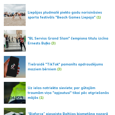
Liepājas pludmalē piekto gadu norisināsies
sporta festivāls "Beach Games Liepaja"
(1)
"BL Serviss Grand Slam" čempiona titulu izcīna
Ernests Buļko
(3)
Tiešraidē "TikTok" pamanīts apdraudējums
maziem bērniem
(3)
Uz ielas notriekta sieviete; par gūtajām
traumām viņa "apjautusi" tikai pēc atgriešanās
mājās
(1)
“Bioforce” piesaista Baltijas biometāna nozarē