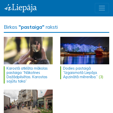
Birkas
"pastaiga"
raksti
Karostā atklāta mākslas
Dodies pastaigā
pastaiga “Nākotnes
“Izgaismotā Liepāja.
Dažādpilsētas. Karostas
Apzinātā mērenība.”
(3)
sajūtu taka”