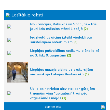
Lasītākie raksti
No Francijas, Meksikas un Spānijas – trīs
jauni ielu mākslas stāsti Liepājā
(2)
Iedzīvotājus aicina izteikt viedokli par
saistošajiem noteikumiem
(3)
Liepājas pašvaldības notikumu plāns laikā
no 3. līdz 9. augustam
(2)
Liepājas muzejs aicina uz ekskursijām
vēsturiskajā Latvijas Bankas ēkā
(1)
Uz ielas notriekta sieviete; par gūtajām
traumām viņa "apjautusi" tikai pēc
atgriešanās mājās
(1)
skatīt nākošo