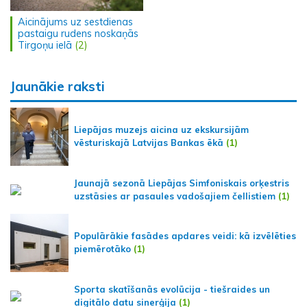
Aicinājums uz sestdienas
pastaigu rudens noskaņās
Tirgoņu ielā
(2)
Jaunākie raksti
Liepājas muzejs aicina uz ekskursijām
vēsturiskajā Latvijas Bankas ēkā
(1)
Jaunajā sezonā Liepājas Simfoniskais orķestris
uzstāsies ar pasaules vadošajiem čellistiem
(1)
Populārākie fasādes apdares veidi: kā izvēlēties
piemērotāko
(1)
Sporta skatīšanās evolūcija - tiešraides un
digitālo datu sinerģija
(1)