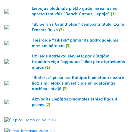
Liepājas pludmalē piekto gadu norisināsies
sporta festivāls "Beach Games Liepaja"
(1)
"BL Serviss Grand Slam" čempiona titulu izcīna
Ernests Buļko
(3)
Tiešraidē "TikTok" pamanīts apdraudējums
maziem bērniem
(3)
Uz ielas notriekta sieviete; par gūtajām
traumām viņa "apjautusi" tikai pēc atgriešanās
mājās
(1)
“Bioforce” piesaista Baltijas biometāna nozarē
līdz šim lielākās investīcijas un paplašinās
darbību Latvijā
(2)
Aizvadīts Liepājas pludmales tenisa līgas 4.
posms
(2)