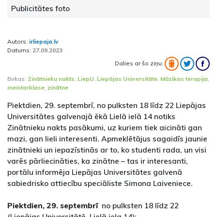
Publicitātes foto
Autors:
irliepaja.lv
Datums:
27.09.2023
Dalies ar šo ziņu:
Birkas:
Zinātnieku nakts
,
LiepU
,
Liepājas Universitāte
,
Mūzikas terapija
,
meistarklase
,
zinātne
Piektdien, 29. septembrī, no pulksten 18 līdz 22 Liepājas
Universitātes galvenajā ēkā Lielā ielā 14 notiks
Zinātnieku nakts pasākumi, uz kuriem tiek aicināti gan
mazi, gan lieli interesenti. Apmeklētājus sagaidīs jaunie
zinātnieki un iepazīstinās ar to, ko studenti rada, un visi
varēs pārliecināties, ka zinātne – tas ir interesanti,
portālu informēja Liepājas Universitātes galvenā
sabiedrisko attiecību speciāliste Simona Laiveniece.
Piektdien, 29. septembrī
no pulksten 18 līdz 22
(Liepājas Universitātē, Lielā iela 14):