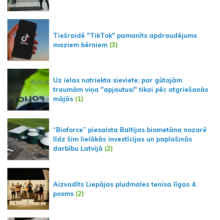
Tiešraidē "TikTok" pamanīts apdraudējums
maziem bērniem
(3)
Uz ielas notriekta sieviete; par gūtajām
traumām viņa "apjautusi" tikai pēc atgriešanās
mājās
(1)
“Bioforce” piesaista Baltijas biometāna nozarē
līdz šim lielākās investīcijas un paplašinās
darbību Latvijā
(2)
Aizvadīts Liepājas pludmales tenisa līgas 4.
posms
(2)