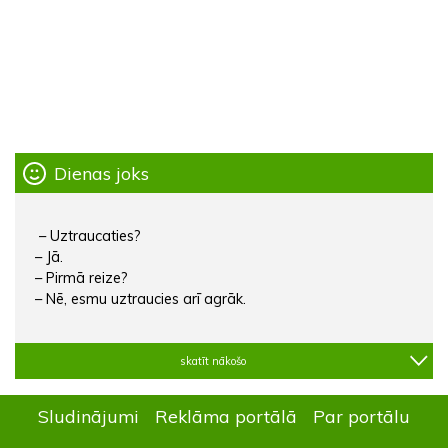
Dienas joks
– Uztraucaties?
– Jā.
– Pirmā reize?
– Nē, esmu uztraucies arī agrāk.
skatīt nākošo
Sludinājumi
Reklāma portālā
Par portālu