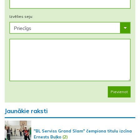
Izvēlies seju:
Pievienot
Jaunākie raksti
"BL Serviss Grand Slam" čempiona titulu izcīna
Ernests Buļko
(2)