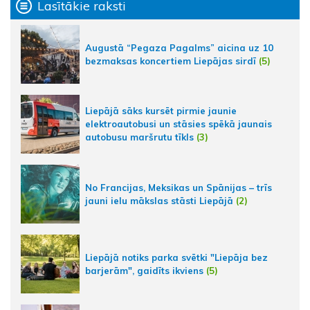
Lasītākie raksti
Augustā “Pegaza Pagalms” aicina uz 10
bezmaksas koncertiem Liepājas sirdī
(5)
Liepājā sāks kursēt pirmie jaunie
elektroautobusi un stāsies spēkā jaunais
autobusu maršrutu tīkls
(3)
No Francijas, Meksikas un Spānijas – trīs
jauni ielu mākslas stāsti Liepājā
(2)
Liepājā notiks parka svētki "Liepāja bez
barjerām", gaidīts ikviens
(5)