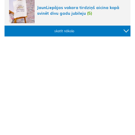
JaunLiepājas vakara tirdziņš aicina kopā
svinēt divu gadu jubileju
(5)
skatīt nākošo