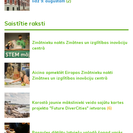
līdz 9. augustam
(2)
Saistītie raksti
Zinātnieku nakts Zinātnes un izglītības inovāciju
centrā
Aicina apmeklēt Eiropas Zinātnieku nakti
Zinātnes un izglītības inovāciju centrā
Karostā jaunie mākslinieki veido sajūtu kartes
projekta "Future DiverCities" ietvaros
(6)
Pasaules diktātu latviešu valodā šogad varēs