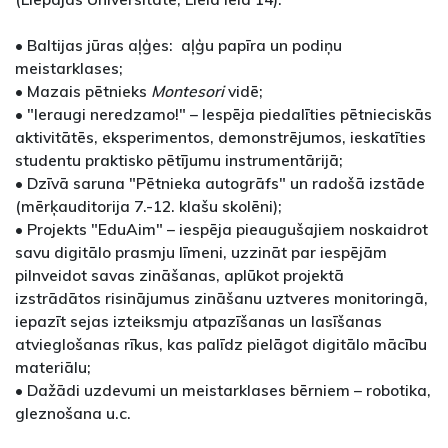
• Baltijas jūras aļģes: aļģu papīra un podiņu
meistarklases;
• Mazais pētnieks
Montesori
vidē;
• "Ieraugi neredzamo!" – Iespēja piedalīties pētnieciskās
aktivitātēs, eksperimentos, demonstrējumos, ieskatīties
studentu praktisko pētījumu instrumentārijā;
• Dzīvā saruna "Pētnieka autogrāfs" un radošā izstāde
(mērķauditorija 7.-12. klašu skolēni);
• Projekts "EduAim" – iespēja pieaugušajiem noskaidrot
savu digitālo prasmju līmeni, uzzināt par iespējām
pilnveidot savas zināšanas, aplūkot projektā
izstrādātos risinājumus zināšanu uztveres monitoringā,
iepazīt sejas izteiksmju atpazīšanas un lasīšanas
atvieglošanas rīkus, kas palīdz pielāgot digitālo mācību
materiālu;
• Dažādi uzdevumi un meistarklases bērniem – robotika,
gleznošana u.c.