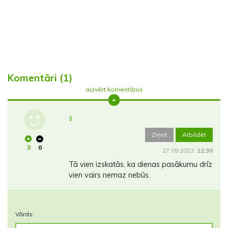
Komentāri (1)
aizvērt komentārus
;)
Ziņot
Atbildēt
3
0
27.09.2023.
12:39
Tā vien izskatās, ka dienas pasākumu drīz
vien vairs nemaz nebūs.
Vārds: