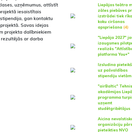
lases, uzņēmumus, attīstīt
Liepājas teātra 
zāles piebūves p
ojektā iesaistītais
izstrādei tiek rīk
stipendija, gan kontaktu
koku ciršanas
projektā. Savas idejas
apspriešana
(4)
iem projekta dalībniekiem
"Liepāja 2027" j
rezultējās ar darba
izaugsmes pilotp
realizēs "Attīstīb
platforma You+"
Izsludina pieteik
uz pašvaldības
stipendiju vietām
"airBaltic" Tehni
akadēmijas Liep
programma turpi
uzņemt
studētgribētājus
Aicina nevalstisk
organizāciju pār
pieteikties NVO