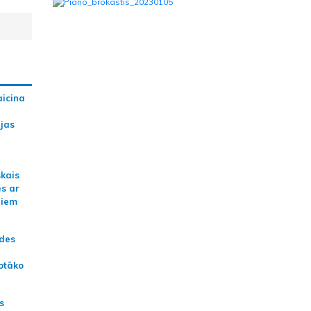
aicina
ijas
skais
es ar
jiem
ādes
otāko
s