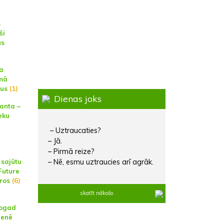
s
ši
us
ta
mā
šus
(1)
Dienas joks
santa –
eku
– Uztraucaties?
– Jā.
– Pirmā reize?
– Nē, esmu uztraucies arī agrāk.
 sajūtu
Future
aros
(6)
skatīt nākošo
šogad
ienē