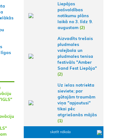
Liepājas
sta
pašvaldības
na
notikumu plāns
ielākās
laikā no 3. līdz 9.
augustam
(2)
bu
Aizvadīts trešais
pludmales
as
volejbola un
 līgas
pludmales tenisa
festivāls "Amber
Sand Fest Liepāja"
(2)
Uz ielas notriekta
u
sieviete; par
vāciju
gūtajām traumām
"IGLS"
viņa "apjautusi"
tikai pēc
atgriešanās mājās
ovāciju
(1)
GLS"
skatīt nākošo
mam