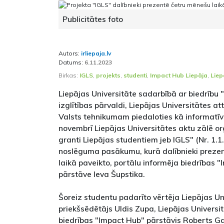
Publicitātes foto
Autors:
irliepaja.lv
Datums:
6.11.2023
Birkas:
IGLS
,
projekts
,
studenti
,
Impact Hub Liepāja
,
Liep
Liepājas Universitāte sadarbībā ar biedrību 
izglītības pārvaldi, Liepājas Universitātes at
Valsts tehnikumam piedaloties kā informatī
novembrī Liepājas Universitātes aktu zālē or
granti Liepājas studentiem jeb IGLS" (Nr. 1.1
noslēguma pasākumu, kurā dalībnieki prezen
laikā paveikto, portālu informēja biedrības 
pārstāve Ieva Šupstika.
Šoreiz studentu padarīto vērtēja Liepājas Un
priekšsēdētājs Uldis Zupa, Liepājas Universi
biedrības "Impact Hub" pārstāvis Roberts Gai