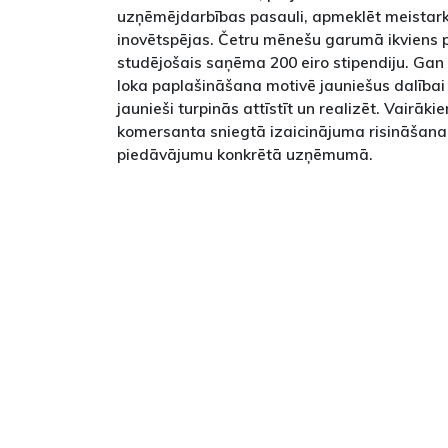
uzņēmējdarbības pasauli, apmeklēt meistark
inovētspējas. Četru mēnešu garumā ikviens pr
studējošais saņēma 200 eiro stipendiju. Gan 
loka paplašināšana motivē jauniešus dalībai 
jaunieši turpinās attīstīt un realizēt. Vairāk
komersanta sniegtā izaicinājuma risināšana 
piedāvājumu konkrētā uzņēmumā.