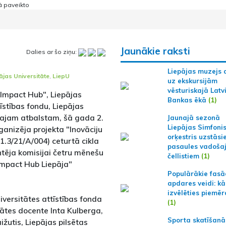
Jaunākie raksti
Dalies ar šo ziņu:
Liepājas muzejs 
ājas Universitāte
,
LiepU
uz ekskursijām
vēsturiskajā Latv
"Impact Hub", Liepājas
Bankas ēkā
(1)
tīstības fondu, Liepājas
vajam atbalstam, šā gada 2.
Jaunajā sezonā
Liepājas Simfoni
ganizēja projekta "Inovāciju
orķestris uzstāsi
.1.3/21/A/004) ceturtā cikla
pasaules vadoša
tēja komisijai četru mēnešu
čellistiem
(1)
"Impact Hub Liepāja"
Populārākie fas
apdares veidi: kā
izvēlēties piemēr
iversitātes attīstības fonda
(1)
tātes docente Inta Kulberga,
Sporta skatīšanā
žutis, Liepājas pilsētas