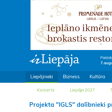
Piektdi
7.aug
Liepājnieki
Bizness
Kultūra
Koncerts
Liepāja 2027
T
Projekta "IGLS" dalībnieki 