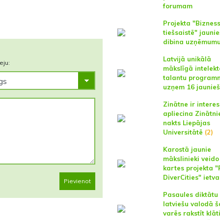
forumam
Projekta "Biznes
tiešsaistē" jaunie
dibina uzņēmum
Latvijā unikālā
eju:
mākslīgā intelek
talantu program
uzņem 16 jaunie
Zinātne ir intere
apliecina Zinātni
nakts Liepājas
Universitātē
(2)
Karostā jaunie
mākslinieki veido
kartes projekta "
DiverCities" ietv
Pievienot
Pasaules diktātu
latviešu valodā 
varēs rakstīt klāt