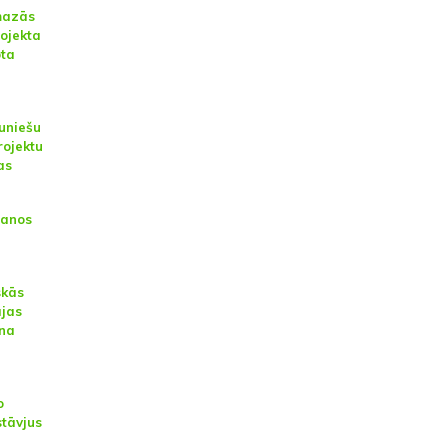
mazās
rojekta
ota
auniešu
rojektu
as
šanos
skās
ājas
na
o
stāvjus