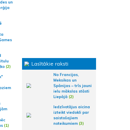
ides un
erģija
ē
ta
 Games
d
itulu
Lasītākie raksti
ļko
(2)
No Francijas,
k"
Meksikas un
Spānijas – trīs jauni
aziem
ielu mākslas stāsti
Liepājā
(2)
a
Iedzīvotājus aicina
ajām
izteikt viedokli par
saistošajiem
pēc
noteikumiem
(3)
ās
(1)