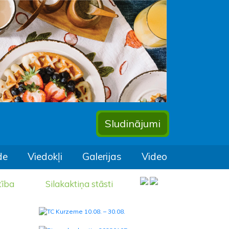
Sludinājumi
de
Viedokļi
Galerijas
Video
tība
Silakaktiņa stāsti