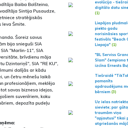
evolūcija - tiešra
dītāja Baiba Bolšteina,
digitālo datu sin
 vadītāja Sintija Pusaudze,
(1)
ietniece stratēģiskās
Liepājas pludmal
 Ieva Šmite.
piekto gadu
norisināsies spor
omanda. Šoreiz savus
festivāls "Beach
m bija snieguši SIA
Liepaja"
(1)
 SIA "Marlin-11", SIA
"BL Serviss Gran
versitāte, brīvdienu māja
Slam" čempiona t
tu Dzintariņš", SIA "RE KU",
izcīna Ernests Bu
ēmumi dalījās ar kādu
Tiešraidē "TikTo
i, un četru mēnešu laikā
pamanīts
n profesionāļiem, meklēja
apdraudējums m
stot savas biznesa idejas,
bērniem
(3)
ojošiem suvenīriem, koku
Uz ielas notriekt
uāriem, depozīta pudeļu
sieviete; par gūt
traumām viņa
"apjautusi" tikai 
saņēma:
atgriešanās māj