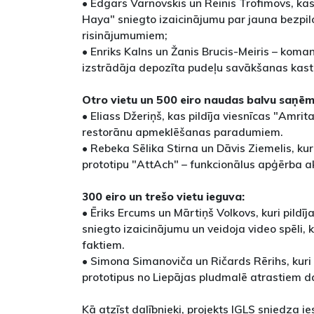
• Edgars Varnovskis un Reinis Trofimovs, ka
Haya" sniegto izaicinājumu par jauna bezpil
risinājumumiem;
• Enriks Kalns un Žanis Brucis-Meiris – ko
izstrādāja depozīta pudeļu savākšanas kastu
Otro vietu un 500 eiro naudas balvu saņēm
• Eliass Džeriņš, kas pildīja viesnīcas "Amrit
restorānu apmeklēšanas paradumiem.
• Rebeka Sēlika Stirna un Dāvis Ziemelis, ku
prototipu "AttAch" – funkcionālus apģērba a
300 eiro un trešo vietu ieguva:
• Ēriks Ercums un Mārtiņš Volkovs, kuri pildīj
sniegto izaicinājumu un veidoja video spēli, 
faktiem.
• Simona Simanoviča un Ričards Rērihs, kuri
prototipus no Liepājas pludmalē atrastiem 
Kā atzīst dalībnieki, projekts IGLS sniedza ie