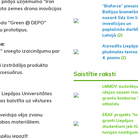
s pildīja uzņēmuma "Iron
“Bioforce” piesai
ota zemes drona inovācijas
Baltijas biometā
nozarē līdz šim l
manda "Green @ DEPO"
investīcijas un
 prototipus.
paplašinās darbī
Latvijā
(2)
a:
Aizvadīts Liepāj
a" sniegto izaicinājumu par
pludmales tenisa
4. posms
(2)
ri izstrādāja produkta
ksesuārus.
Saistītie raksti
LMMDV audzēkņ
idejas saņem ino
a Liepājas Universitātes
grantu konkursa 
kas balstīta uz vēstures
atbalstu
 veidoja vēja zvanu
ERAF projekts "In
granti Liepājas
dabas materiāliem.
studentiem jeb I
tuvojas noslēgu
spēju iepazīt