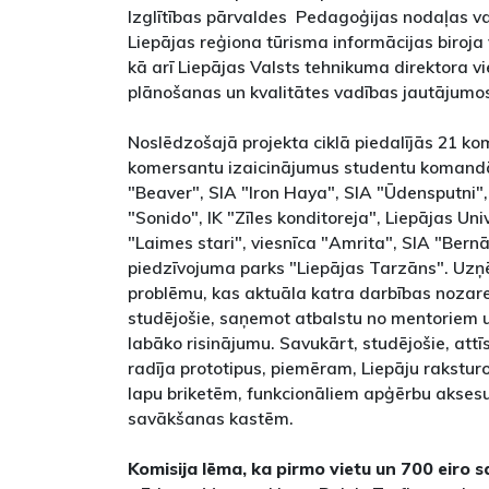
Izglītības pārvaldes Pedagoģijas nodaļas va
Liepājas reģiona tūrisma informācijas biroja
kā arī Liepājas Valsts tehnikuma direktora v
plānošanas un kvalitātes vadības jautājumos
Noslēdzošajā projekta ciklā piedalījās 21 k
komersantu izaicinājumus studentu komandā
"Beaver", SIA "Iron Haya", SIA "Ūdensputni",
"Sonido", IK "Zīles konditoreja", Liepājas Uni
"Laimes stari", viesnīca "Amrita", SIA "Bernā
piedzīvojuma parks "Liepājas Tarzāns". Uzņ
problēmu, kas aktuāla katra darbības nozare
studējošie, saņemot atbalstu no mentoriem u
labāko risinājumu. Savukārt, studējošie, attī
radīja prototipus, piemēram, Liepāju rakstur
lapu briketēm, funkcionāliem apģērbu akses
savākšanas kastēm.
Komisija lēma, ka pirmo vietu un 700 eiro 