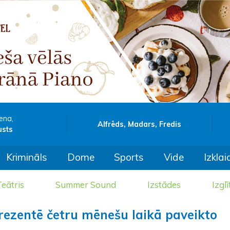
ena,
Alfrēds, Madars, Fredis
usts
Krimināls
Dome
Sports
Vide
Izklai
eātris
Summer Sound
Izstādes
Izglī
prezentē četru mēnešu laikā paveikto