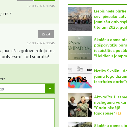
17.09.2024.
12:45
Liepājnieki pārlie
ojumu?
sevi piesaka Latv
jauniešu galvasp
titulam 2025. ga
Ziņot
Skolēnu dome ai
17.09.2024.
12:45
pašpārvalžu pārs
iesaistīties pas
 jaunieši izgatavo rotaļlietas
"Lieldienu jampa
patversmi", tad sapratīsi!
Notiks Skolēnu d
jaunā logo dizai
eju:
izstrādes darbnī
Aizvadīts 1. sem
noslēguma vakar
"Gada pēdējā
lapaspuse"
(1)
Skolēnu domes ja