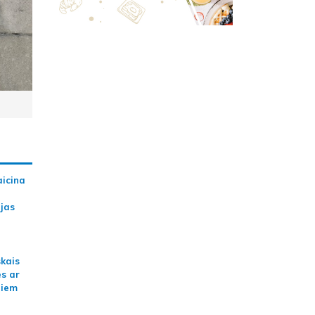
aicina
ijas
skais
es ar
jiem