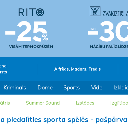
ena,
Alfrēds, Madars, Fredis
usts
Krimināls
Dome
Sports
Vide
Izklai
ātris
Summer Sound
Izstādes
Izglītīb
a piedalīties sporta spēlēs - pašpārva