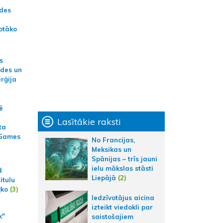
ādes
otāko
s
ides un
erģija
ē
Lasītākie raksti
ta
 Games
No Francijas,
Meksikas un
Spānijas – trīs jauni
ielu mākslas stāsti
d
Liepājā
(2)
itulu
ļko
(3)
Iedzīvotājus aicina
izteikt viedokli par
k"
saistošajiem