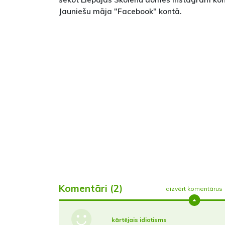
Jauniešu māja "Facebook" kontā.
Komentāri (2)
aizvērt komentārus
kārtējais idiotisms