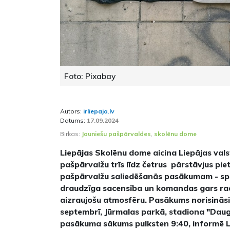
Foto: Pixabay
Autors:
irliepaja.lv
Datums:
17.09.2024
Birkas:
Jauniešu pašpārvaldes
,
skolēnu dome
Liepājas Skolēnu dome aicina Liepājas valst
pašpārvalžu trīs līdz četrus pārstāvjus pie
pašpārvalžu saliedēšanās pasākumam - sp
draudzīga sacensība un komandas gars radī
aizraujošu atmosfēru. Pasākums norisināsi
septembrī, Jūrmalas parkā, stadiona "Dau
pasākuma sākums pulksten 9:40, informē 