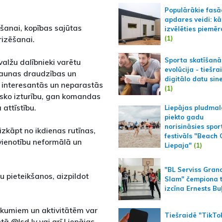
Populārākie fas
apdares veidi: kā
šanai, kopības sajūtas
izvēlēties piemēr
(1)
rizēšanai.
Sporta skatīšanā
valžu dalībnieki varētu
evolūcija - tiešra
 jaunas draudzības un
digitālo datu sin
es interesantās un neparastās
(1)
zisko izturību, gan komandas
attīstību.
Liepājas pludmal
piekto gadu
norisināsies spor
 izkāpt no ikdienas rutīnas,
festivāls "Beach
vienotību neformālā un
Liepaja"
(1)
"BL Serviss Gran
 pieteikšanos, aizpildot
Slam" čempiona t
izcīna Ernests Bu
sākumiem un aktivitātēm var
Tiešraidē "TikTo
ā @lsd.lv vai arī Liepājas