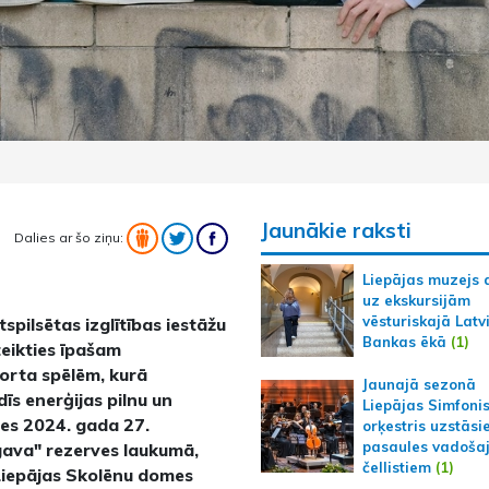
Jaunākie raksti
Dalies ar šo ziņu:
Liepājas muzejs 
uz ekskursijām
vēsturiskajā Latv
spilsētas izglītības iestāžu
Bankas ēkā
(1)
teikties īpašam
orta spēlēm, kurā
Jaunajā sezonā
s enerģijas pilnu un
Liepājas Simfoni
es 2024. gada 27.
orķestris uzstāsi
pasaules vadoša
gava" rezerves laukumā,
čellistiem
(1)
Liepājas Skolēnu domes