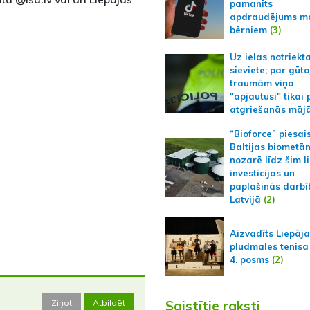
pamanīts
apdraudējums m
bērniem
(3)
Uz ielas notriekt
sieviete; par gūt
traumām viņa
"apjautusi" tikai 
atgriešanās māj
“Bioforce” piesai
Baltijas biometā
nozarē līdz šim l
investīcijas un
paplašinās darbī
Latvijā
(2)
Aizvadīts Liepāj
pludmales tenisa
4. posms
(2)
Ziņot
Atbildēt
Saistītie raksti