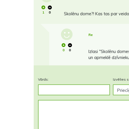
1
0
Skolēnu dome?! Kas tas par veid
Re
0
0
Izlasi "Skolēnu domes
un apmeklē dzīvnieku 
Vārds:
Izvēlies s