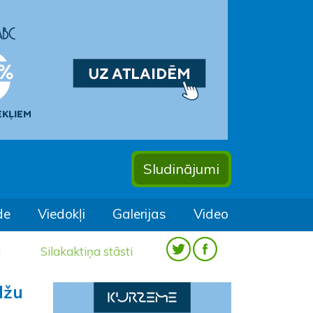
Sludinājumi
de
Viedokļi
Galerijas
Video
a
Silakaktiņa stāsti
lžu