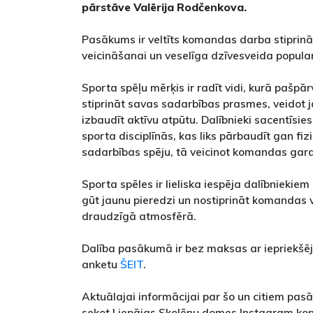
pārstāve Valērija Rodčenkova.
Pasākums ir veltīts komandas darba stiprinā
veicināšanai un veselīga dzīvesveida popula
Sporta spēļu mērķis ir radīt vidi, kurā pašpār
stiprināt savas sadarbības prasmes, veidot
izbaudīt aktīvu atpūtu. Dalībnieki sacentīsi
sporta disciplīnās, kas liks pārbaudīt gan fi
sadarbības spēju, tā veicinot komandas gara 
Sporta spēles ir lieliska iespēja dalībniekiem
gūt jaunu pieredzi un nostiprināt komandas 
draudzīgā atmosfērā.
Dalība pasākumā ir bez maksas ar iepriekšēju
anketu
ŠEIT
.
Aktuālajai informācijai par šo un citiem pa
sekot Liepājas Skolēnu domes Instagram kont