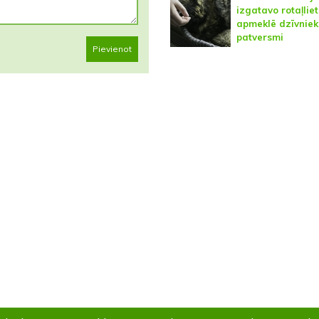
izgatavo rotaļlie
apmeklē dzīvniek
patversmi
Pievienot