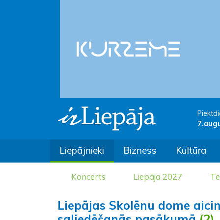
Piektdi
7.aug
Liepājnieki
Bizness
Kultūra
Koncerts
Liepāja 2027
Te
Liepājas Skolēnu dome aicin
saliedēšanās pasākumā
(2)