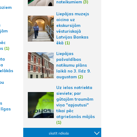
noteikumiem
(3)
aziem
Liepājas muzejs
aicina uz
a
ekskursijām
ajām
vēsturiskajā
Latvijas Bankas
pēc
ēkā
(1)
ās
(1)
Liepājas
sta
pašvaldības
na
notikumu plāns
ielākās
laikā no 3. līdz 9.
augustam
(2)
bu
Uz ielas notriekta
sieviete; par
gūtajām traumām
as
viņa "apjautusi"
 līgas
tikai pēc
atgriešanās mājās
(1)
skatīt nākošo