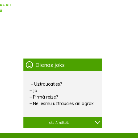
tas un
u
Dienas joks
– Uztraucaties?
– Jā.
– Pirmā reize?
– Nē, esmu uztraucies arī agrāk.
skatīt nākošo