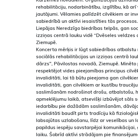
rehabilitāciju, nodarbinātību, izglītību, kā arī
jautājumi. Vēlamies palīdzēt cilvēkiem ar inva
sabiedrībā un aktīvi iesaistīties tās procesos
Liepājas Neredzīgo biedrības telpās, gan soci
izziņas centrā lauku vidē “Dvēseles veldzes 
Ziemupē.
Koncerta mērķis ir lūgt sabiedrības atbalstu 
sociālās rehabilitācijas un izziņas centrā la
dārzs", Pāvilostas novadā, Ziemupē. Minēto p
respektējot vides pieejamības principus cil
invaliditāti, lai tā būtu pieejama gan cilvēk
invaliditāti, gan cilvēkiem ar kustību traucē
saslimšanām nodrošinot drošu, atbalstošu, h
apmeklējumu laikā, atsevišķi izbūvējot sāls 
iedarbību pie dažādām saslimšanām, dāvājot
invaliditāti baudīt pirts tradīciju kā fiziolo
labsajūtas uzlabošanu, līdz ar veselības un 
papildus iespēju savstarpējai komunikācijai, 
laiku. Šobrīd aktīvi strādājam pie finansējum