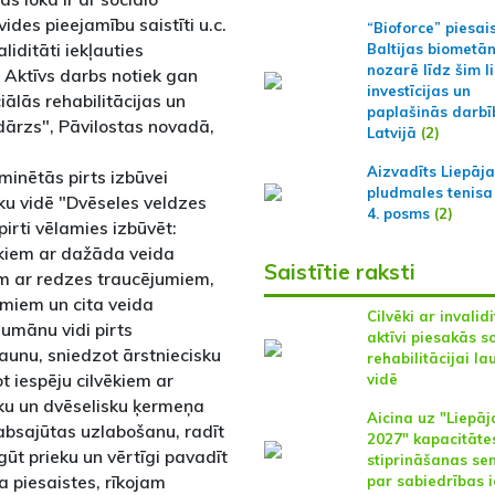
 vides pieejamību saistīti u.c.
“Bioforce” piesai
liditāti iekļauties
Baltijas biometā
nozarē līdz šim l
. Aktīvs darbs notiek gan
investīcijas un
ālās rehabilitācijas un
paplašinās darbī
dārzs", Pāvilostas novadā,
Latvijā
(2)
Aizvadīts Liepāj
minētās pirts izbūvei
pludmales tenisa
uku vidē "Dvēseles veldzes
4. posms
(2)
irti vēlamies izbūvēt:
vēkiem ar dažāda veida
Saistītie raksti
iem ar redzes traucējumiem,
jumiem un cita veida
Cilvēki ar invalidi
umānu vidi pirts
aktīvi piesakās s
saunu, sniedzot ārstniecisku
rehabilitācijai la
 iespēju cilvēkiem ar
vidē
ģisku un dvēselisku ķermeņa
Aicina uz "Liepāj
labsajūtas uzlabošanu, radīt
2027" kapacitāte
gūt prieku un vērtīgi pavadīt
stiprināšanas se
a piesaistes, rīkojam
par sabiedrības i