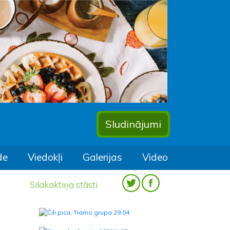
Sludinājumi
de
Viedokļi
Galerijas
Video
a
Silakaktiņa stāsti