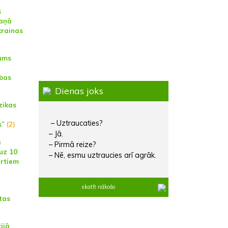
s
aņā
krainas
rums
ības
Dienas joks
zikas
– Uztraucaties?
s”
(2)
– Jā.
a
– Pirmā reize?
uz 10
– Nē, esmu uztraucies arī agrāk.
rtiem
skatīt nākošo
tas
ijā