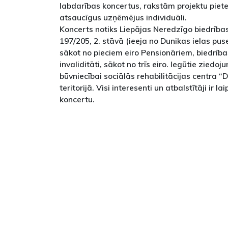
labdarības koncertus, rakstām projektu pie
atsaucīgus uzņēmējus individuāli.
Koncerts notiks Liepājas Neredzīgo biedrības
197/205, 2. stāvā (ieeja no Dunikas ielas pus
sākot no pieciem eiro Pensionāriem, biedrība
invaliditāti, sākot no trīs eiro. Iegūtie ziedoj
būvniecībai sociālās rehabilitācijas centra 
teritorijā. Visi interesenti un atbalstītāji ir l
koncertu.