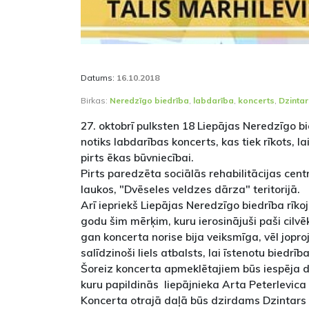
Datums:
16.10.2018
Birkas:
Neredzīgo biedrība
,
labdarība
,
koncerts
,
Dzintar
27. oktobrī pulksten 18 Liepājas Neredzīgo bi
notiks labdarības koncerts, kas tiek rīkots, la
pirts ēkas būvniecībai.
Pirts paredzēta sociālās rehabilitācijas centr
laukos, "Dvēseles veldzes dārza" teritorijā.
Arī iepriekš Liepājas Neredzīgo biedrība rīko
godu šim mērķim, kuru ierosinājuši paši cilvēki
gan koncerta norise bija veiksmīga, vēl jop
salīdzinoši liels atbalsts, lai īstenotu biedrība
Šoreiz koncerta apmeklētajiem būs iespēja d
kuru papildinās liepājnieka Arta Peterlevica
Koncerta otrajā daļā būs dzirdams Dzintars 