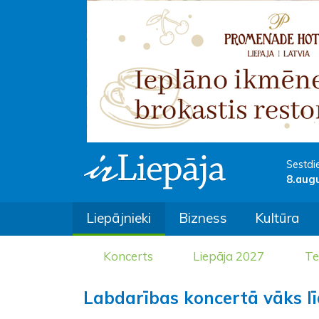
Sestdi
8.aug
Liepājnieki
Bizness
Kultūra
Koncerts
Liepāja 2027
Te
Labdarības koncertā vāks lī