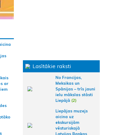
aicina
ijas
Lasītākie raksti
No Francijas,
skais
Meksikas un
es ar
Spānijas – trīs jauni
jiem
ielu mākslas stāsti
Liepājā
(2)
ādes
Liepājas muzejs
aicina uz
otāko
ekskursijām
vēsturiskajā
s
Latvijas Bankas