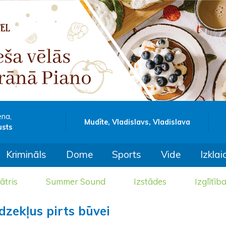
ena,
Mudīte, Vladislavs, Vladislava
usts
Krimināls
Dome
Sports
Vide
Izklai
ātris
Summer Sound
Izstādes
Izglītīb
dzekļus pirts būvei