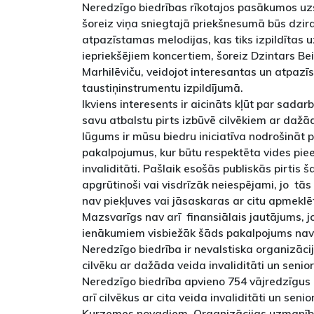
Neredzīgo biedrības rīkotajos pasākumos uzst
šoreiz viņa sniegtajā priekšnesumā būs dzi
atpazīstamas melodijas, kas tiks izpildītas uz
iepriekšējiem koncertiem, šoreiz Dzintars Be
Marhilēviču, veidojot interesantas un atpazī
taustiņinstrumentu izpildījumā.
Ikviens interesents ir aicināts kļūt par sadar
savu atbalstu pirts izbūvē cilvēkiem ar dažāda
lūgums ir mūsu biedru iniciatīva nodrošināt 
pakalpojumus, kur būtu respektēta vides pie
invaliditāti. Pašlaik esošās publiskās pirtis 
apgrūtinoši vai visdrīzāk neiespējami, jo tās
nav piekļuves vai jāsaskaras ar citu apmeklē
Mazsvarīgs nav arī finansiālais jautājums, j
ienākumiem visbiežāk šāds pakalpojums nav
Neredzīgo biedrība ir nevalstiska organizācij
cilvēku ar dažāda veida invaliditāti un seni
Neredzīgo biedrība apvieno 754 vājredzīgus 
arī cilvēkus ar cita veida invaliditāti un seni
Kurzemes novadiem. Organizācijas uzmanības