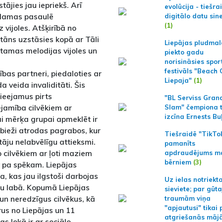
ājies jau iepriekš. Arī
evolūcija - tiešra
rdamas pasaulē
digitālo datu sin
(1)
 vijoles. Atšķirībā no
itāns uzstāsies kopā ar Tāli
Liepājas pludmal
stamas melodijas vijoles un
piekto gadu
norisināsies spor
festivāls "Beach
bības partneri, piedaloties ar
Liepaja"
(1)
 veida invaliditāti. Šis
pieejamus pirts
"BL Serviss Gran
ejamība cilvēkiem ar
Slam" čempiona t
izcīna Ernests Bu
šai mērķa grupai apmeklēt ir
 bieži atrodas pagrabos, kur
Tiešraidē "TikTo
tāju nelabvēlīgu attieksmi.
pamanīts
o cilvēkiem ar ļoti maziem
apdraudējums m
bērniem
(3)
 pa spēkam. Liepājas
a, kas jau ilgstoši darbojas
Uz ielas notriekt
oru labā. Kopumā Liepājas
sieviete; par gūt
un neredzīgus cilvēkus, kā
traumām viņa
"apjautusi" tikai 
orus no Liepājas un 11
atgriešanās māj
 lokā ir ar sociālo