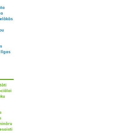
sta
na
ielākās
bu
as
 līgas
tāti
ociālai
uku
a
s
mināru
esaisti