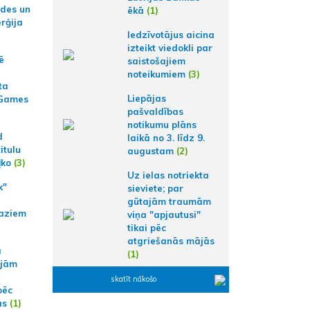
ides un
ēkā
(1)
erģija
Iedzīvotājus aicina
izteikt viedokli par
ē
saistošajiem
noteikumiem
(3)
ta
Liepājas
 Games
pašvaldības
notikumu plāns
d
laikā no 3. līdz 9.
itulu
augustam
(2)
ļko
(3)
Uz ielas notriekta
k"
sieviete; par
gūtajām traumām
aziem
viņa "apjautusi"
tikai pēc
atgriešanās mājās
a
(1)
ajām
skatīt nākošo
pēc
ās
(1)