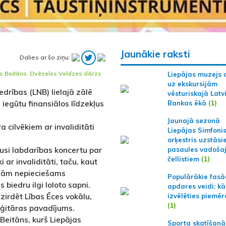
Jaunākie raksti
Dalies ar šo ziņu:
s Beitāns
,
Dvēseles Veldzes dārzs
Liepājas muzejs 
uz ekskursijām
edrības (LNB) lielajā zālē
vēsturiskajā Latv
i iegūtu finansiālos līdzekļus
Bankas ēkā
(1)
Jaunajā sezonā
a cilvēkiem ar invaliditāti
Liepājas Simfoni
orķestris uzstāsi
jusi labdarības koncertu par
pasaules vadoša
čellistiem
(1)
 ar invaliditāti, taču, kaut
rojām nepieciešams
Populārākie fas
s biedru ilgi loloto sapni.
apdares veidi: kā
zirdēt Lības Ēces vokālu,
izvēlēties piemēr
(1)
 ģitāras pavadījums.
Beitāns, kurš Liepājas
Sporta skatīšanā