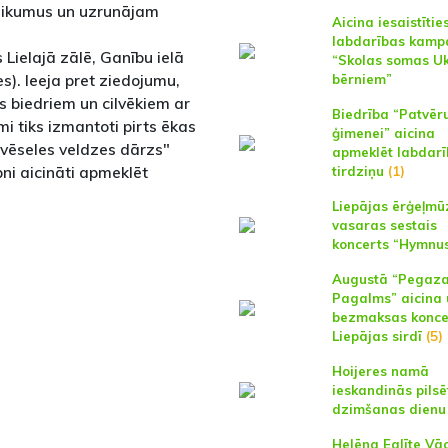
teikumus un uzrunājam
Aicina iesaistītie
labdarības kamp
 Lielajā zālē, Ganību ielā
“Skolas somas U
es). Ieeja pret ziedojumu,
bērniem”
s biedriem un cilvēkiem ar
Biedrība “Patvē
umi tiks izmantoti pirts ēkas
ģimenei” aicina
“Dvēseles veldzes dārzs"
apmeklēt labdar
aipni aicināti apmeklēt
tirdziņu
(1)
Liepājas ērģeļmū
vasaras sestais
koncerts “Hymnu
Augustā “Pegaz
Pagalms” aicina 
bezmaksas konce
Liepājas sirdī
(5)
Hoijeres namā
ieskandinās pilsē
dzimšanas dienu
Helēna Eglīte Vāc