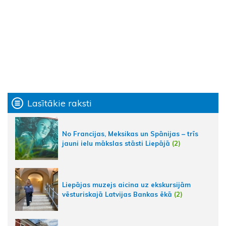
Lasītākie raksti
No Francijas, Meksikas un Spānijas – trīs
jauni ielu mākslas stāsti Liepājā
(2)
Liepājas muzejs aicina uz ekskursijām
vēsturiskajā Latvijas Bankas ēkā
(2)