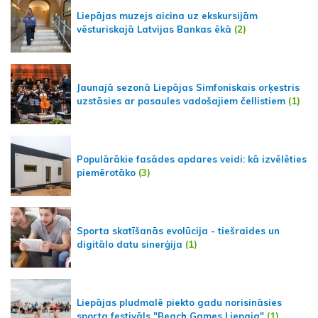
Liepājas muzejs aicina uz ekskursijām
vēsturiskajā Latvijas Bankas ēkā
(2)
Jaunajā sezonā Liepājas Simfoniskais orķestris
uzstāsies ar pasaules vadošajiem čellistiem
(1)
Populārākie fasādes apdares veidi: kā izvēlēties
piemērotāko
(3)
Sporta skatīšanās evolūcija - tiešraides un
digitālo datu sinerģija
(1)
Liepājas pludmalē piekto gadu norisināsies
sporta festivāls "Beach Games Liepaja"
(1)