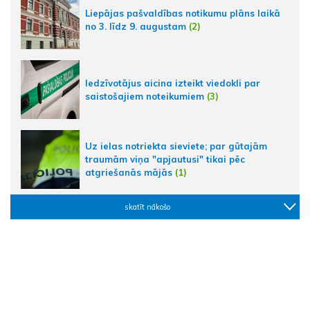
Liepājas pašvaldības notikumu plāns laikā
no 3. līdz 9. augustam
(2)
Iedzīvotājus aicina izteikt viedokli par
saistošajiem noteikumiem
(3)
Uz ielas notriekta sieviete; par gūtajām
traumām viņa "apjautusi" tikai pēc
atgriešanās mājās
(1)
skatīt nākošo