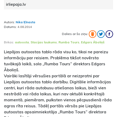
irliepaja.lv
Autors:
Nika Ķīnasta
Datums:
4.08.2014
Dalies ar šo ziņu:
Birkas:
autoosta
,
Stacijas laukums
,
Rumba Tours
,
Edgars Āboliņš
Liepājas autoostas tablo rāda visu ko, tikai ne pareizu
informāciju par reisiem. Problēma tikšot novērsta
tuvākajā laikā, sola „Rumba Tours” direktors Edgars
Āboliņš.
Vairāki lasītāji vērsušies portālā ar neizpratni par
Liepājas autoostas tablo darbību. Digitālie informācijas
centri, kuri rāda autobusu atiešanas laikus, bieži vien
nestrādā vai rāda laikus, kuri nav aktuāli konkrētajā
momentā, piemēram, pulksten vienos pēcpusdienā rāda
agros rīta reisus. Tādēļ portāls vērsās pie Liepājas
autoostas apsaimniekotāja „Rumba Tours” direktora