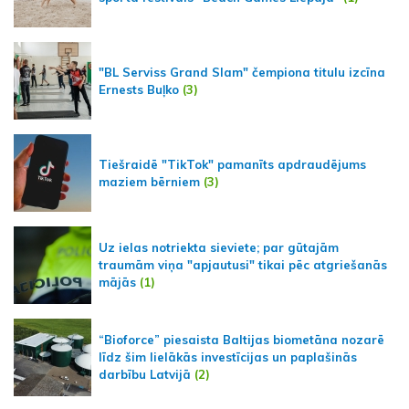
"BL Serviss Grand Slam" čempiona titulu izcīna
Ernests Buļko
(3)
Tiešraidē "TikTok" pamanīts apdraudējums
maziem bērniem
(3)
Uz ielas notriekta sieviete; par gūtajām
traumām viņa "apjautusi" tikai pēc atgriešanās
mājās
(1)
“Bioforce” piesaista Baltijas biometāna nozarē
līdz šim lielākās investīcijas un paplašinās
darbību Latvijā
(2)