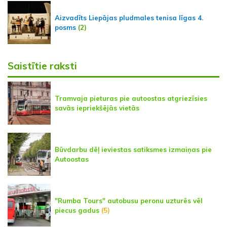
Aizvadīts Liepājas pludmales tenisa līgas 4.
posms
(2)
Saistītie raksti
Tramvaja pieturas pie autoostas atgriezīsies
savās iepriekšējās vietās
Būvdarbu dēļ ieviestas satiksmes izmaiņas pie
Autoostas
"Rumba Tours" autobusu peronu uzturēs vēl
piecus gadus
(5)