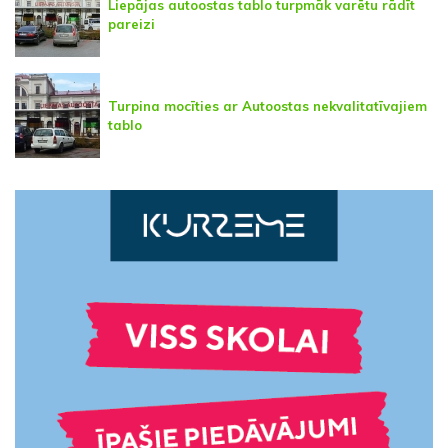
Liepājas autoostas tablo turpmāk varētu rādīt
pareizi
Turpina mocīties ar Autoostas nekvalitatīvajiem
tablo