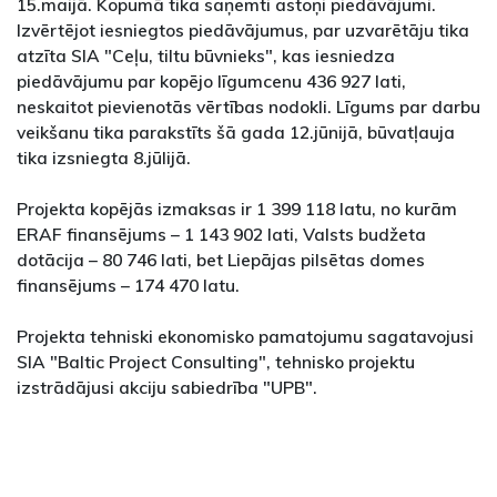
15.maijā. Kopumā tika saņemti astoņi piedāvājumi.
Izvērtējot iesniegtos piedāvājumus, par uzvarētāju tika
atzīta SIA "Ceļu, tiltu būvnieks", kas iesniedza
piedāvājumu par kopējo līgumcenu 436 927 lati,
neskaitot pievienotās vērtības nodokli. Līgums par darbu
veikšanu tika parakstīts šā gada 12.jūnijā, būvatļauja
tika izsniegta 8.jūlijā.
Projekta kopējās izmaksas ir 1 399 118 latu, no kurām
ERAF finansējums – 1 143 902 lati, Valsts budžeta
dotācija – 80 746 lati, bet Liepājas pilsētas domes
finansējums – 174 470 latu.
Projekta tehniski ekonomisko pamatojumu sagatavojusi
SIA "Baltic Project Consulting", tehnisko projektu
izstrādājusi akciju sabiedrība "UPB".