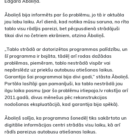
Edgara Āboliņa.
Āboliņš bija informēts par šo problēmu, jo tā ir aktuāla
jau labu laiku. Arī dienā, kad notika mūsu saruna, no rīta
tablo visu rādījis pareizi, bet pēcpusdienā strādājuši
tikai divi no četriem ekrāniem, atzina Āboliņš.
„Tablo strādā ar datorizētas programmas palīdzību, un
šī programma ir bojāta, tādēļ arī rodas dažādas
problēmas, piemēram, tablo nestrādā vispār vai
nepārslēdz uz priekšu autobusu atiešanas laikus.
Garantija šai programmai bija divi gadi,” stāsta Āboliņš.
Portāla lasītāji gan pamanījuši, ka tablo nestrādā jau
ilgu laika posmu (par šo problēmu irliepaja.lv rakstīja arī
2011.gadā, divus mēnešus pēc rekonstrukcijas
nodošanas ekspluatācijā, kad garantija bija spēkā).
Āboliņš solīja, ka programma šonedēļ tiks sakārtota un
digitālie informācijas centri strādās visu laiku, kā arī
rādīs pareizus autobusu atiešanas laikus.