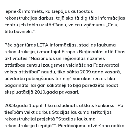
Iepriekš informēts, ka Liepājas autoostas
rekonstrukcijas darbus, tajā skaitā digitālo informācijas
centru jeb tablo uzstādīšanu, veica uzņēmums „Ceļu,
tiltu būvnieks”.
Pēc aģentūras LETA informācijas, stacijas laukuma
rekonstrukcija, izmantojot Eiropas Reģionālās attīstības
aktivitātes "Nacionālas un reģionālas nozīmes
attīstības centru izaugsmes veicināšana līdzsvarotai
valsts attīstībai" naudu, tika sākta 2009.gada vasarā,
būvdarbu pabeigšanas termiņš vairākas reizes tika
pagarināts, lai gan sākotnēji to bija paredzēts nodot
ekspluatācijā 2010.gada pavasarī.
2009.gada 1.aprīlī tika izsludināts atklāts konkurss "Par
tiesībām veikt darbus Stacijas laukuma teritorijas
rekonstrukcijai projektā "Stacijas laukuma
rekonstrukcija Liepājā"". Piedāvājumu atvēršana notika