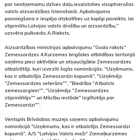
par neatņemamu dzīves daļu,iesaistoties visaptverošas
valsts aizsardzības īstenošanā. Apbalvojuma
pasniegšana ir iespēja atskatīties uz kopīgi paveikto, lai
stiprinātu Latvijas valsts drošību un aizsardzību,"
uzsvēra pulkvedis A.Rieksts.
Aizsardzības ministrijas apbalvojumu "Goda raksts"
Zemessardzes 4.Kurzemes brigādes atbildības teritorijā
saņēma pieci aktīvākie un atsaucīgākie Zemessardzes
atbalstītāji, kuri izvirzīti šajās nominācijās: "Uzņēmums,
kas ir atbalstījis Zemessardzi kopumā", "Uzņēmējs
"Zemessardzes veterāns"", "Biedrība "Atbalsts
zemessargiem"", "Uzņēmējs "Zemessardzes
stiprinātājs"" un Mācību iestāde" Izglītotājs par
Zemessardzi"".
Ventspils Brīvdabas muzejs saņems apbalvojumu
nominācijā "Uzņēmums, kas ir atbalstījis Zemessardzi
kopumā", A/S "Latvijas Valsts meži" Ziemeļkurzemes