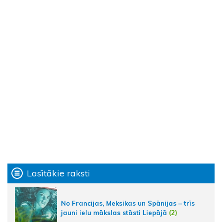
Lasītākie raksti
No Francijas, Meksikas un Spānijas – trīs
jauni ielu mākslas stāsti Liepājā
(2)