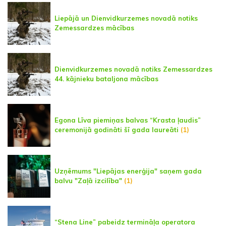
Liepājā un Dienvidkurzemes novadā notiks
Zemessardzes mācības
Dienvidkurzemes novadā notiks Zemessardzes
44. kājnieku bataljona mācības
Egona Līva piemiņas balvas “Krasta ļaudis”
ceremonijā godināti šī gada laureāti
(1)
Uzņēmums "Liepājas enerģija" saņem gada
balvu "Zaļā izcilība"
(1)
“Stena Line” pabeidz termināļa operatora