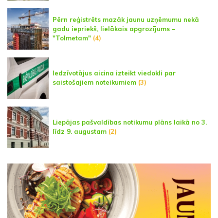
Pērn reģistrēts mazāk jaunu uzņēmumu nekā
gadu iepriekš, lielākais apgrozījums –
"Tolmetam"
(4)
Iedzīvotājus aicina izteikt viedokli par
saistošajiem noteikumiem
(3)
Liepājas pašvaldības notikumu plāns laikā no 3.
līdz 9. augustam
(2)