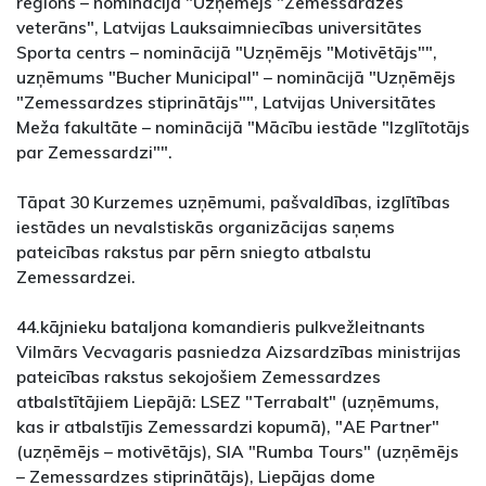
reģions – nominācijā "Uzņēmējs "Zemessardzes
veterāns", Latvijas Lauksaimniecības universitātes
Sporta centrs – nominācijā "Uzņēmējs "Motivētājs"",
uzņēmums "Bucher Municipal" – nominācijā "Uzņēmējs
"Zemessardzes stiprinātājs"", Latvijas Universitātes
Meža fakultāte – nominācijā "Mācību iestāde "Izglītotājs
par Zemessardzi"".
Tāpat 30 Kurzemes uzņēmumi, pašvaldības, izglītības
iestādes un nevalstiskās organizācijas saņems
pateicības rakstus par pērn sniegto atbalstu
Zemessardzei.
44.kājnieku bataljona komandieris pulkvežleitnants
Vilmārs Vecvagaris pasniedza Aizsardzības ministrijas
pateicības rakstus sekojošiem Zemessardzes
atbalstītājiem Liepājā: LSEZ "Terrabalt" (uzņēmums,
kas ir atbalstījis Zemessardzi kopumā), "AE Partner"
(uzņēmējs – motivētājs), SIA "Rumba Tours" (uzņēmējs
– Zemessardzes stiprinātājs), Liepājas dome