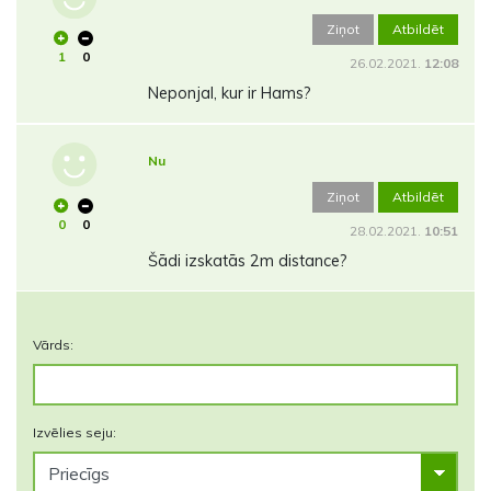
Ziņot
Atbildēt
1
0
26.02.2021.
12:08
Neponjal, kur ir Hams?
Nu
Ziņot
Atbildēt
0
0
28.02.2021.
10:51
Šādi izskatās 2m distance?
Vārds:
Izvēlies seju: