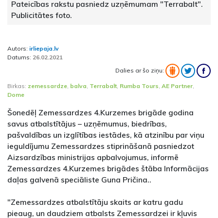
Pateicības rakstu pasniedz uzņēmumam "Terrabalt".
Publicitātes foto.
Autors:
irliepaja.lv
Datums:
26.02.2021
Dalies ar šo ziņu:
Birkas:
zemessardze
,
balva
,
Terrabalt
,
Rumba Tours
,
AE Partner
,
Dome
Šonedēļ Zemessardzes 4.Kurzemes brigāde godina
savus atbalstītājus – uzņēmumus, biedrības,
pašvaldības un izglītības iestādes, kā atzinību par viņu
ieguldījumu Zemessardzes stiprināšanā pasniedzot
Aizsardzības ministrijas apbalvojumus, informē
Zemessardzes 4.Kurzemes brigādes štāba Informācijas
daļas galvenā speciāliste Guna Pričina..
"Zemessardzes atbalstītāju skaits ar katru gadu
pieaug, un daudziem atbalsts Zemessardzei ir kļuvis