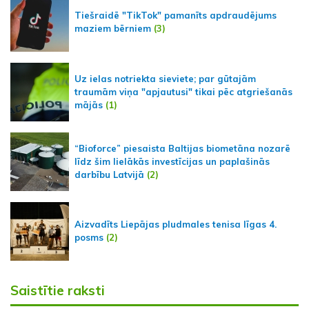
Tiešraidē "TikTok" pamanīts apdraudējums
maziem bērniem
(3)
Uz ielas notriekta sieviete; par gūtajām
traumām viņa "apjautusi" tikai pēc atgriešanās
mājās
(1)
“Bioforce” piesaista Baltijas biometāna nozarē
līdz šim lielākās investīcijas un paplašinās
darbību Latvijā
(2)
Aizvadīts Liepājas pludmales tenisa līgas 4.
posms
(2)
Saistītie raksti