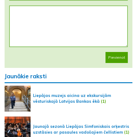
Pievienot
Jaunākie raksti
Liepājas muzejs aicina uz ekskursijām
vēsturiskajā Latvijas Bankas ēkā
(1)
Jaunajā sezonā Liepājas Simfoniskais orķestris
uzstāsies ar pasaules vadošajiem čellistiem
(1)