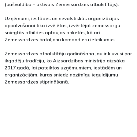
(pašvaldība – aktīvais Zemessardzes atbalstītājs).
Uzņēmumi, iestādes un nevalstiskās organizācijas
apbalvošanai tika izvēlētas, izvērtējot zemessargu
sniegtās atbildes aptaujas anketās, kā arī
Zemessardzes bataljonu komandieru ieteikumus.
Zemessardzes atbalstītāju godināšana jau ir kļuvusi par
ikgadēju tradīciju, ko Aizsardzības ministrija aizsāka
2017.gadā, lai pateiktos uzņēmumiem, iestādēm un
organizācijām, kuras sniedz nozīmīgu ieguldījumu
Zemessardzes stiprināšanā.