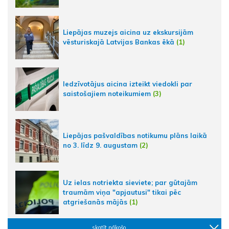
Liepājas muzejs aicina uz ekskursijām
vēsturiskajā Latvijas Bankas ēkā
(1)
Iedzīvotājus aicina izteikt viedokli par
saistošajiem noteikumiem
(3)
Liepājas pašvaldības notikumu plāns laikā
no 3. līdz 9. augustam
(2)
Uz ielas notriekta sieviete; par gūtajām
traumām viņa "apjautusi" tikai pēc
atgriešanās mājās
(1)
skatīt nākošo