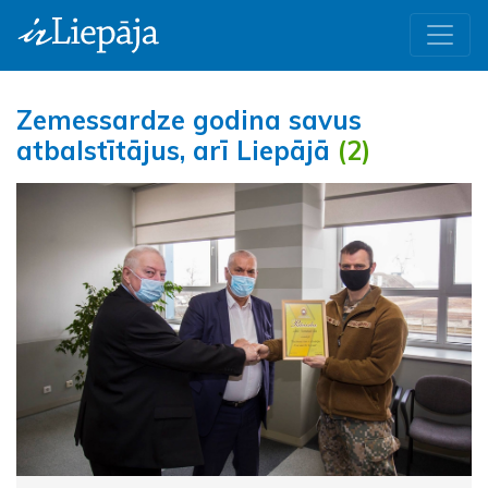
Zemessardze godina savus
atbalstītājus, arī Liepājā
(2)