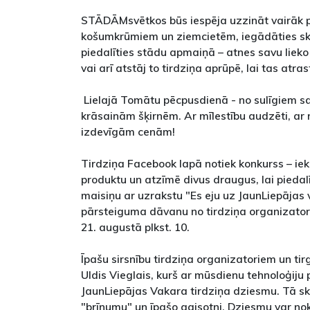
STĀDĀMsvētkos būs iespēja uzzināt vairāk p
košumkrūmiem un ziemcietēm, iegādāties sk
piedalīties stādu apmaiņā – atnes savu lieko 
vai arī atstāj to tirdziņa aprūpē, lai tas atr
Lielajā Tomātu pēcpusdienā - no sulīgiem s
krāsainām šķirnēm. Ar mīlestību audzēti, ar r
izdevīgām cenām!
Tirdziņa Facebook lapā notiek konkurss – ie
produktu un atzīmē divus draugus, lai piedal
maisiņu ar uzrakstu "Es eju uz JaunLiepājas 
pārsteiguma dāvanu no tirdziņa organizator
21. augustā plkst. 10.
Īpašu sirsnību tirdziņa organizatoriem un ti
Uldis Vieglais, kurš ar mūsdienu tehnoloģiju p
JaunLiepājas Vakara tirdziņa dziesmu. Tā ska
"brīnumu" un īpašo gaisotni. Dziesmu var no