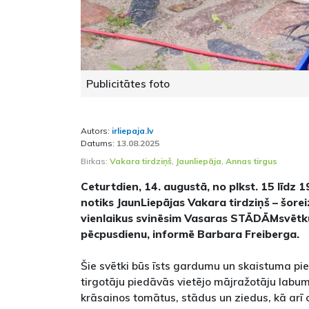
Publicitātes foto
Autors:
irliepaja.lv
Datums:
13.08.2025
Birkas:
Vakara tirdziņš
,
Jaunliepāja
,
Annas tirgus
Ceturtdien, 14. augustā, no plkst. 15 līdz 
notiks JaunLiepājas Vakara tirdziņš – šorei
vienlaikus svinēsim Vasaras STĀDĀMsvētk
pēcpusdienu, informē Barbara Freiberga.
Šie svētki būs īsts gardumu un skaistuma pi
tirgotāju piedāvās vietējo mājražotāju labu
krāsainos tomātus, stādus un ziedus, kā arī