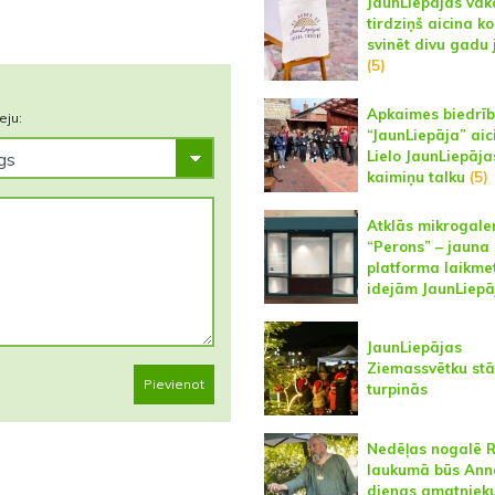
JaunLiepājas vak
tirdziņš aicina k
svinēt divu gadu 
(5)
Apkaimes biedrī
eju:
“JaunLiepāja” aic
Lielo JaunLiepāja
kaimiņu talku
(5)
Atklās mikrogaler
“Perons” – jauna
platforma laikm
idejām JaunLiepā
JaunLiepājas
Ziemassvētku stā
Pievienot
turpinās
Nedēļas nogalē 
laukumā būs Ann
dienas amatniek