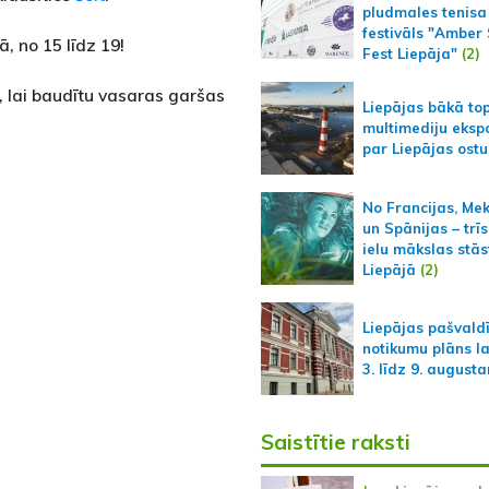
pludmales tenisa
festivāls "Amber
, no 15 līdz 19!
Fest Liepāja"
(2)
, lai baudītu vasaras garšas
Liepājas bākā to
multimediju ekspo
par Liepājas ostu
No Francijas, Me
un Spānijas – trīs
ielu mākslas stās
Liepājā
(2)
Liepājas pašvald
notikumu plāns l
3. līdz 9. august
Saistītie raksti