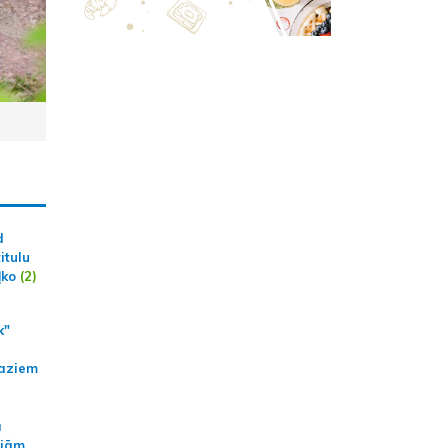
d
itulu
ļko
(2)
k"
aziem
a
ajām