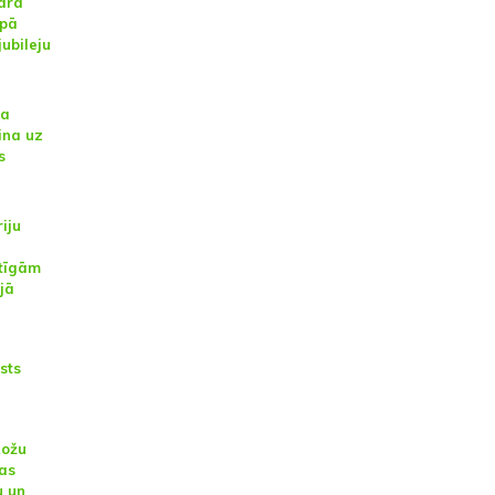
ara
opā
jubileju
ba
ina uz
s
iju
etīgām
jā
sts
Rožu
as
u un