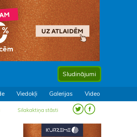
Sludinājumi
de
Viedokļi
Galerijas
Video
a
Silakaktiņa stāsti