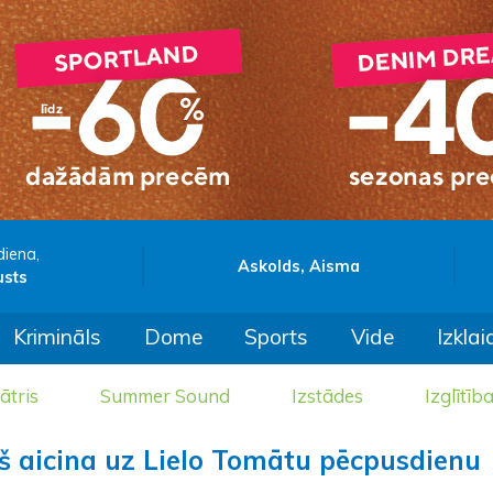
diena,
Askolds, Aisma
usts
Krimināls
Dome
Sports
Vide
Izklai
ātris
Summer Sound
Izstādes
Izglītīb
š aicina uz Lielo Tomātu pēcpusdienu