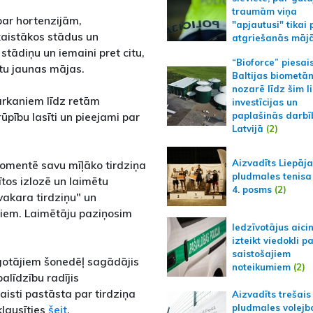
traumām viņa
ar hortenzijām,
"apjautusi" tikai 
aistākos stādus un
atgriešanās māj
stādiņu un iemaini pret citu,
“Bioforce” piesai
astu jaunas mājas.
Baltijas biometā
nozarē līdz šim l
arkaniem līdz retām
investīcijas un
ūpību lasīti un pieejami par
paplašinās darbī
Latvijā
(2)
Aizvadīts Liepāj
komentē savu mīļāko tirdziņa
pludmales tenisa
ītos izlozē un laimētu
4. posms
(2)
vakara tirdziņu" un
iem. Laimētāju paziņosim
Iedzīvotājus aici
izteikt viedokli p
saistošajiem
rgotājiem šonedēļ sagādājis
noteikumiem
(2)
alīdzību radījis
isti pastāsta par tirdziņa
Aizvadīts trešais
pludmales volejb
klausīties
šeit
.