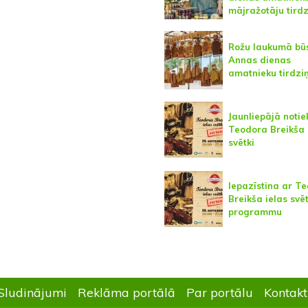
mājražotāju tird
Rožu laukumā bū
Annas dienas
amatnieku tirdzi
Jaunliepājā notie
Teodora Breikša 
svētki
Iepazīstina ar T
Breikša ielas svē
programmu
Sludinājumi
Reklāma portālā
Par portālu
Kontakt