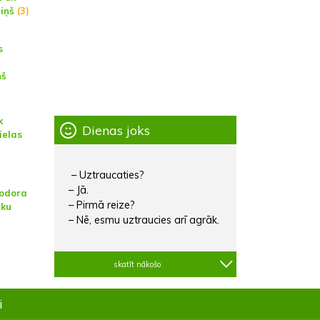
ziņš
(3)
s
ņš
k
Dienas joks
ielas
– Uztraucaties?
– Jā.
eodora
– Pirmā reize?
tku
– Nē, esmu uztraucies arī agrāk.
skatīt nākošo
i