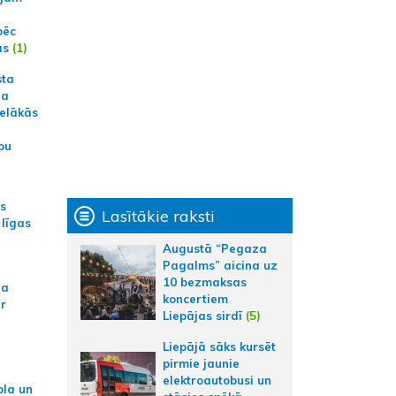
pēc
ās
(1)
sta
na
ielākās
bu
as
Lasītākie raksti
 līgas
Augustā “Pegaza
Pagalms” aicina uz
10 bezmaksas
na
koncertiem
ar
Liepājas sirdī
(5)
Liepājā sāks kursēt
pirmie jaunie
elektroautobusi un
ola un