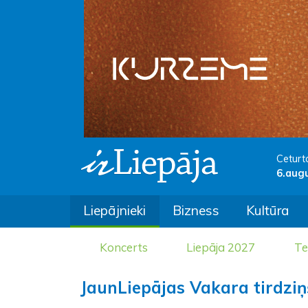
Ceturt
6.aug
Liepājnieki
Bizness
Kultūra
Koncerts
Liepāja 2027
Te
JaunLiepājas Vakara tirdziņ