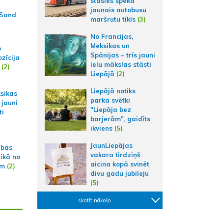
stāsies spēkā
jaunais autobusu
 Sand
maršrutu tīkls
(3)
No Francijas,
Meksikas un
p
Spānijas – trīs jauni
zīcija
ielu mākslas stāsti
(2)
Liepājā
(2)
Liepājā notiks
ksikas
parka svētki
 jauni
"Liepāja bez
ti
barjerām", gaidīts
ikviens
(5)
JaunLiepājas
ības
vakara tirdziņš
aikā no
aicina kopā svinēt
am
(2)
divu gadu jubileju
(5)
skatīt nākošo