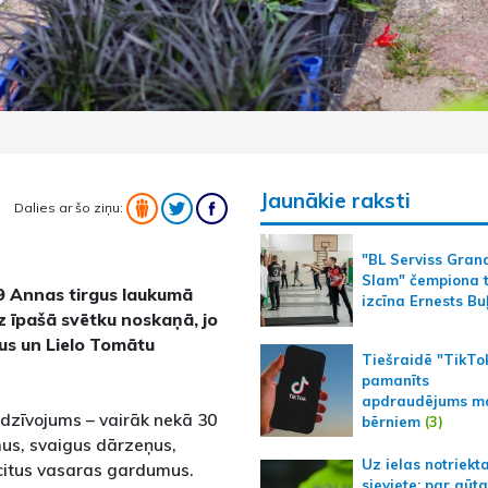
Jaunākie raksti
Dalies ar šo ziņu:
"BL Serviss Gran
Slam" čempiona t
19 Annas tirgus laukumā
izcīna Ernests Bu
z īpašā svētku noskaņā, jo
us un Lielo Tomātu
Tiešraidē "TikTo
pamanīts
apdraudējums m
edzīvojums – vairāk nekā 30
bērniem
(3)
mus, svaigus dārzeņus,
Uz ielas notriekt
 citus vasaras gardumus.
sieviete; par gūt