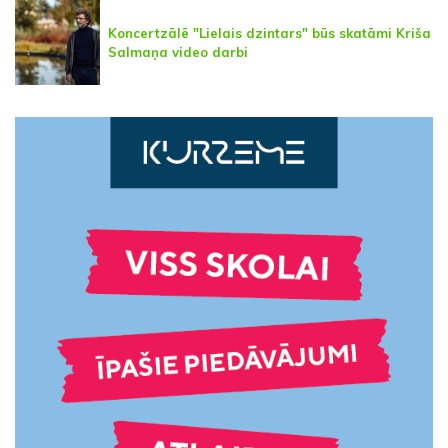
Koncertzālē "Lielais dzintars" būs skatāmi Kriša
Salmaņa video darbi