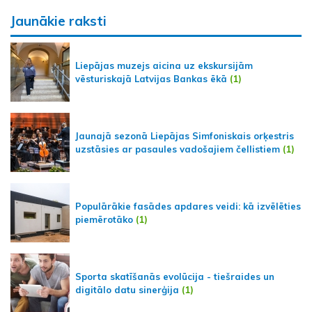
Jaunākie raksti
Liepājas muzejs aicina uz ekskursijām
vēsturiskajā Latvijas Bankas ēkā
(1)
Jaunajā sezonā Liepājas Simfoniskais orķestris
uzstāsies ar pasaules vadošajiem čellistiem
(1)
Populārākie fasādes apdares veidi: kā izvēlēties
piemērotāko
(1)
Sporta skatīšanās evolūcija - tiešraides un
digitālo datu sinerģija
(1)