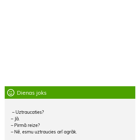
Dienas joks
– Uztraucaties?
– Jā.
– Pirmā reize?
– Nē, esmu uztraucies arī agrāk.