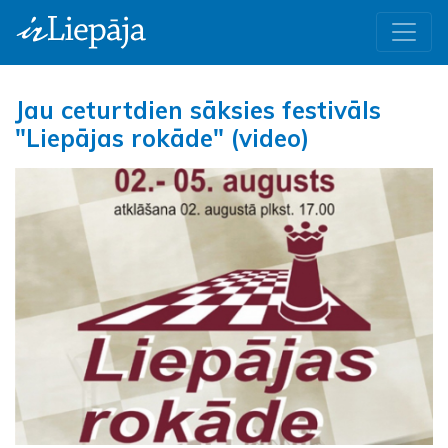
Jau ceturtdien sāksies festivāls
"Liepājas rokāde" (video)