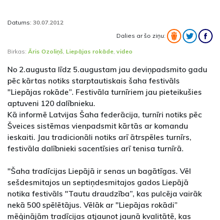
Datums:
30.07.2012
Dalies ar šo ziņu:
Birkas:
Āris Ozoliņš
,
Liepājas rokāde
,
video
No 2.augusta līdz 5.augustam jau deviņpadsmito gadu
pēc kārtas notiks starptautiskais šaha festivāls
"Liepājas rokāde”. Festivāla turnīriem jau pieteikušies
aptuveni 120 dalībnieku.
Kā informē Latvijas Šaha federācija, turnīri notiks pēc
Šveices sistēmas vienpadsmit kārtās ar komandu
ieskaiti. Jau tradicionāli notiks arī ātrspēles turnīrs,
festivāla dalībnieki sacentīsies arī tenisa turnīrā.
"Šaha tradīcijas Liepājā ir senas un bagātīgas. Vēl
sešdesmitajos un septiņdesmitajos gados Liepājā
notika festivāls "Tautu draudzība”, kas pulcēja vairāk
nekā 500 spēlētājus. Vēlāk ar "Liepājas rokādi”
mēģinājām tradīcijas atjaunot jaunā kvalitātē, kas