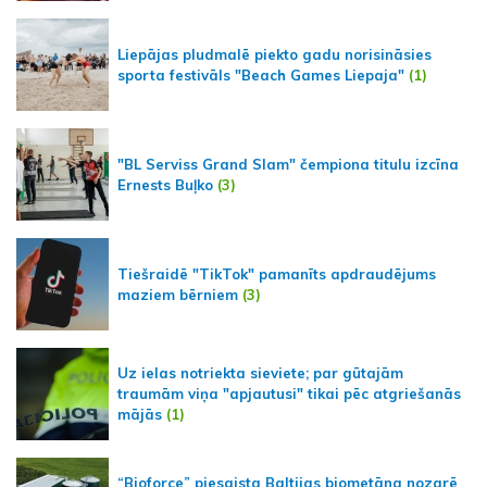
Liepājas pludmalē piekto gadu norisināsies
sporta festivāls "Beach Games Liepaja"
(1)
"BL Serviss Grand Slam" čempiona titulu izcīna
Ernests Buļko
(3)
Tiešraidē "TikTok" pamanīts apdraudējums
maziem bērniem
(3)
Uz ielas notriekta sieviete; par gūtajām
traumām viņa "apjautusi" tikai pēc atgriešanās
mājās
(1)
“Bioforce” piesaista Baltijas biometāna nozarē