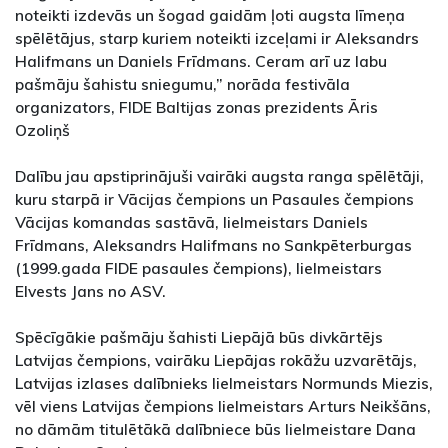
noteikti izdevās un šogad gaidām ļoti augsta līmeņa
spēlētājus, starp kuriem noteikti izceļami ir Aleksandrs
Halifmans un Daniels Frīdmans. Ceram arī uz labu
pašmāju šahistu sniegumu,” norāda festivāla
organizators, FIDE Baltijas zonas prezidents Āris
Ozoliņš
Dalību jau apstiprinājuši vairāki augsta ranga spēlētāji,
kuru starpā ir Vācijas čempions un Pasaules čempions
Vācijas komandas sastāvā, lielmeistars Daniels
Frīdmans, Aleksandrs Halifmans no Sankpēterburgas
(1999.gada FIDE pasaules čempions), lielmeistars
Elvests Jans no ASV.
Spēcīgākie pašmāju šahisti Liepājā būs divkārtējs
Latvijas čempions, vairāku Liepājas rokāžu uzvarētājs,
Latvijas izlases dalībnieks lielmeistars Normunds Miezis,
vēl viens Latvijas čempions lielmeistars Arturs Neikšāns,
no dāmām titulētākā dalībniece būs lielmeistare Dana