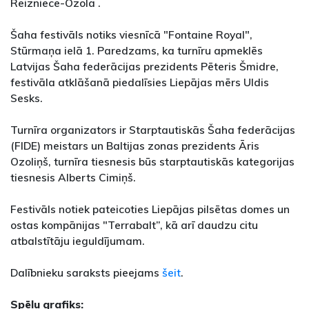
Reizniece-Ozola .
Šaha festivāls notiks viesnīcā "Fontaine Royal",
Stūrmaņa ielā 1. Paredzams, ka turnīru apmeklēs
Latvijas Šaha federācijas prezidents Pēteris Šmidre,
festivāla atklāšanā piedalīsies Liepājas mērs Uldis
Sesks.
Turnīra organizators ir Starptautiskās Šaha federācijas
(FIDE) meistars un Baltijas zonas prezidents Āris
Ozoliņš, turnīra tiesnesis būs starptautiskās kategorijas
tiesnesis Alberts Cimiņš.
Festivāls notiek pateicoties Liepājas pilsētas domes un
ostas kompānijas "Terrabalt”, kā arī daudzu citu
atbalstītāju ieguldījumam.
Dalībnieku saraksts pieejams
šeit
.
Spēļu grafiks: