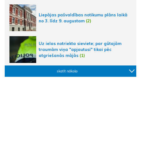
Liepājas pašvaldības notikumu plāns laikā
no 3. līdz 9. augustam
(2)
Uz ielas notriekta sieviete; par gūtajām
traumām viņa "apjautusi" tikai pēc
atgriešanās mājās
(1)
skatīt nākošo