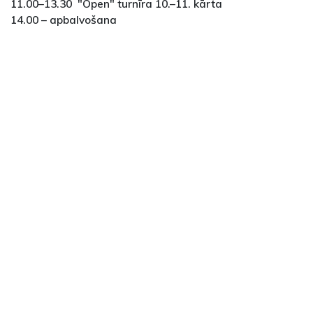
11.00–13.30 "Open" turnīra 10.–11. kārta
14.00 – apbalvošana