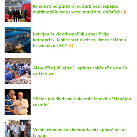
Kazahstānā pārrunā sadarbības iespējas
multimodālu transporta maršrutu attīstībā
(9)
Latvijas Stividorkompāniju asociācija
kategoriski iebilst pret akcīzes likmes celšanu
brīvostās un SEZ
(3)
Aizvadīta jubilejas "Liepājas rokāde" un mačs
ar Lietuvu
Sācies jau divdesmit piektais festivāls "Liepājas
rokāde"
Valsts ekonomikas komandcentrs pārcēlies uz
Liepāju