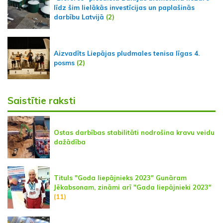
līdz šim lielākās investīcijas un paplašinās
darbību Latvijā
(2)
Aizvadīts Liepājas pludmales tenisa līgas 4.
posms
(2)
Saistītie raksti
Ostas darbības stabilitāti nodrošina kravu veidu
dažādība
Tituls "Goda liepājnieks 2023" Gunāram
Jēkabsonam, zināmi arī "Gada liepājnieki 2023"
(11)