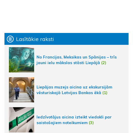
Lasītākie raksti
No Francijas, Meksikas un Spānijas – trīs
jauni ielu mākslas stāsti Liepājā
(2)
Liepājas muzejs aicina uz ekskursijām
vēsturiskajā Latvijas Bankas ēkā
(1)
Iedzīvotājus aicina izteikt viedokli par
saistošajiem noteikumiem
(3)