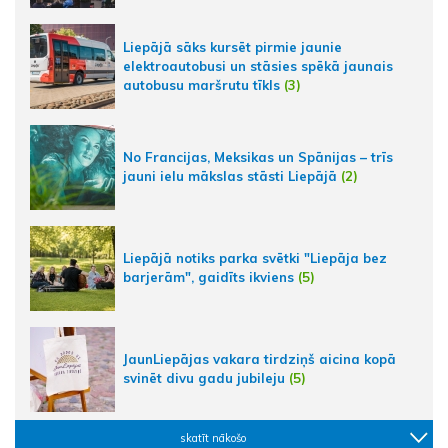
Liepājā sāks kursēt pirmie jaunie
elektroautobusi un stāsies spēkā jaunais
autobusu maršrutu tīkls
(3)
No Francijas, Meksikas un Spānijas – trīs
jauni ielu mākslas stāsti Liepājā
(2)
Liepājā notiks parka svētki "Liepāja bez
barjerām", gaidīts ikviens
(5)
JaunLiepājas vakara tirdziņš aicina kopā
svinēt divu gadu jubileju
(5)
skatīt nākošo