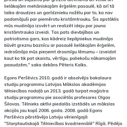
lielākajām mehāniskajām ērģelēm pasaulē, kā arī tā
laika draudzes un garīdznieku nožēlu par to, ka nav
padomājuši par piemērotu kristāmtrauku. Šis apstāklis
mūs mudināja izsvērt un realizēt ideju par jauna
kristāmtrauka izveidi. Tas pats dievbijības un
patriotisma gars, kas kādreiz liepājniekus mudināja
būvēt greznu baznīcu ar pasaulē lielākajām ērģelēm,
iedrošināja mūs pieņemt drosmīgu lēmumu – izveidot
kaut ko tik pat skaistu, vērtīgu, paliekošu nākamajām
paaudzēm," saka dekāns Pēteris Kalks.
Egons Peršēvics 2010. gadā ir absolvējis bakalaura
studiju programmu Latvijas Mākslas akadēmijas
tēlniecības nodaļā un 2013. gadā turpat maģistra
studiju programmu pie asociētās profesores Olgas
Šilovas. Tēlnieks aktīvi piedalās izstādēs un mākslas
akcijās jau kopš 2006. gada. 2008. gadā Egons
Peršēvics pārstāvēja Latviju vērienīgajā
"Starptautiskajā Tēlniecības kvadriennālē" Rīgā. Pēdējo