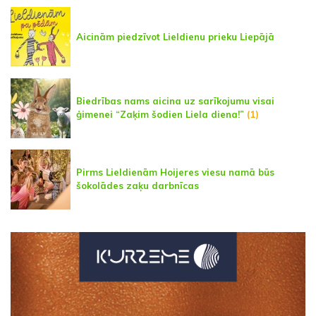
Aicinām piedzīvot Lieldienu prieku Liepājā
Biedrības nams aicina uz sarīkojumu visai
ģimenei “Zaķim šodien Liela diena!”
(1)
Pirms Lieldienām Hoijeres viesu namā būs
šokolādes zaķu darbnīcas