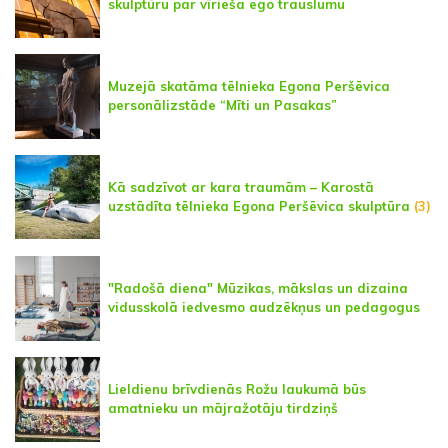
skulptūru par vīrieša ego trauslumu
Muzejā skatāma tēlnieka Egona Peršēvica
personālizstāde “Mīti un Pasakas”
Kā sadzīvot ar kara traumām – Karostā
uzstādīta tēlnieka Egona Peršēvica skulptūra
(3)
"Radošā diena" Mūzikas, mākslas un dizaina
vidusskolā iedvesmo audzēkņus un pedagogus
Lieldienu brīvdienās Rožu laukumā būs
amatnieku un mājražotāju tirdziņš