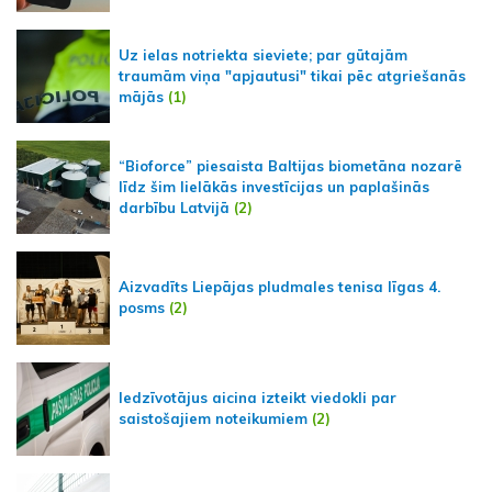
Uz ielas notriekta sieviete; par gūtajām
traumām viņa "apjautusi" tikai pēc atgriešanās
mājās
(1)
“Bioforce” piesaista Baltijas biometāna nozarē
līdz šim lielākās investīcijas un paplašinās
darbību Latvijā
(2)
Aizvadīts Liepājas pludmales tenisa līgas 4.
posms
(2)
Iedzīvotājus aicina izteikt viedokli par
saistošajiem noteikumiem
(2)