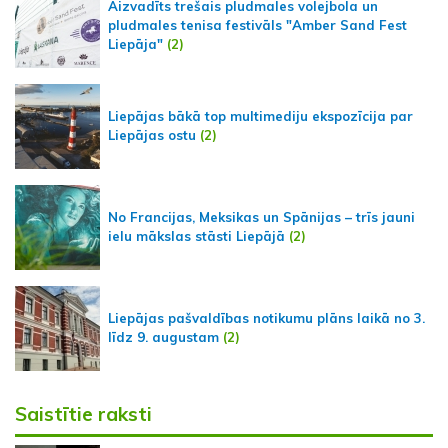
Aizvadīts trešais pludmales volejbola un
pludmales tenisa festivāls "Amber Sand Fest
Liepāja"
(2)
Liepājas bākā top multimediju ekspozīcija par
Liepājas ostu
(2)
No Francijas, Meksikas un Spānijas – trīs jauni
ielu mākslas stāsti Liepājā
(2)
Liepājas pašvaldības notikumu plāns laikā no 3.
līdz 9. augustam
(2)
Saistītie raksti