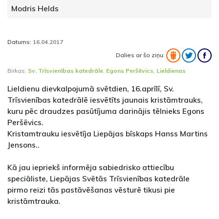
Modris Helds
Datums:
16.04.2017
Dalies ar šo ziņu:
Birkas:
Sv. Trīsvienības katedrāle
,
Egons Peršēvics
,
Lieldienas
Lieldienu dievkalpojumā svētdien, 16.aprīlī, Sv.
Trīsvienības katedrālē iesvētīts jaunais kristāmtrauks,
kuru pēc draudzes pasūtījuma darinājis tēlnieks Egons
Peršēvics.
Kristamtrauku iesvētīja Liepājas bīskaps Hanss Martins
Jensons..
Kā jau iepriekš informēja sabiedrisko attiecību
speciāliste, Liepājas Svētās Trīsvienības katedrāle
pirmo reizi tās pastāvēšanas vēsturē tikusi pie
kristāmtrauka.