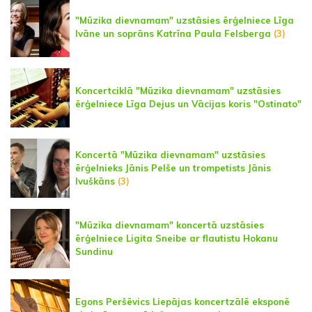
"Mūzika dievnamam" uzstāsies ērģelniece Līga
Ivāne un soprāns Katrīna Paula Felsberga
(3)
Koncertciklā "Mūzika dievnamam" uzstāsies
ērģelniece Līga Dejus un Vācijas koris "Ostinato"
Koncertā "Mūzika dievnamam" uzstāsies
ērģelnieks Jānis Pelše un trompetists Jānis
Ivuškāns
(3)
"Mūzika dievnamam" koncertā uzstāsies
ērģelniece Ligita Sneibe ar flautistu Hokanu
Sundinu
Egons Peršēvics Liepājas koncertzālē eksponē