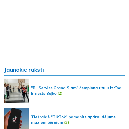
Jaunākie raksti
"BL Serviss Grand Slam" čempiona titulu izcīna
Ernests Buļko
(2)
Tiešraidē "TikTok" pamanīts apdraudējums
maziem bērniem
(3)