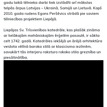
gadu laikā tēlnieka darbi tiek izstādīti arī mākslas
telpās ārpus Latvijas – Ukrainā, Somijā un Lietuvā. Kopš
2010. gada rudens Egons Peršēvics strādā pie saviem
tēlniecības projektiem Liepājā.
Liepājas Sv. Trīsvienības katedrāle, kas plašāk zināma
ar lielākajām mehāniskajām ērģelēm pasaulē, ir sākta
celt 1742. gadā. Katedrāles iekšējā un ārējā arhitektūra
veidota vēlīnā baroka stilā ar klasicisma iezīmēm,
savukārt tās interjeru raksturo rokoko stila greznība un
piesātinātība.