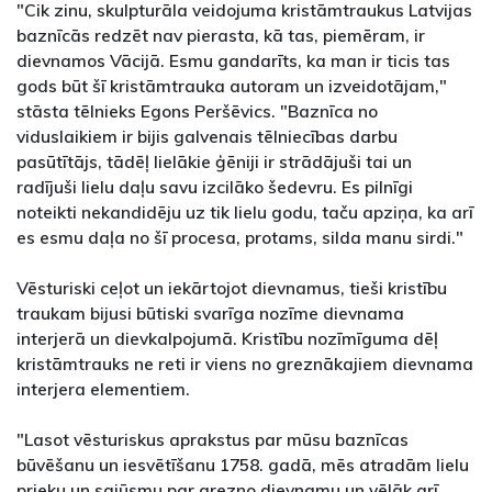
"Cik zinu, skulpturāla veidojuma kristāmtraukus Latvijas
baznīcās redzēt nav pierasta, kā tas, piemēram, ir
dievnamos Vācijā. Esmu gandarīts, ka man ir ticis tas
gods būt šī kristāmtrauka autoram un izveidotājam,"
stāsta tēlnieks Egons Peršēvics. "Baznīca no
viduslaikiem ir bijis galvenais tēlniecības darbu
pasūtītājs, tādēļ lielākie ģēniji ir strādājuši tai un
radījuši lielu daļu savu izcilāko šedevru. Es pilnīgi
noteikti nekandidēju uz tik lielu godu, taču apziņa, ka arī
es esmu daļa no šī procesa, protams, silda manu sirdi."
Vēsturiski ceļot un iekārtojot dievnamus, tieši kristību
traukam bijusi būtiski svarīga nozīme dievnama
interjerā un dievkalpojumā. Kristību nozīmīguma dēļ
kristāmtrauks ne reti ir viens no greznākajiem dievnama
interjera elementiem.
"Lasot vēsturiskus aprakstus par mūsu baznīcas
būvēšanu un iesvētīšanu 1758. gadā, mēs atradām lielu
prieku un sajūsmu par grezno dievnamu un vēlāk arī