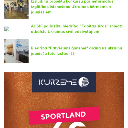
Izsludina projektu konkursu par neformālās
izglītības īstenošanu Ukrainas bērniem un
jauniešiem
Ar SIF palīdzību biedrība "Tabitas sirds" sniedz
atbalstu Ukrainas civiliedzīvotājiem
Biedrība "Patvērums ģimenei" aicina uz ukraiņu
jauniešu foto izstādi
(1)