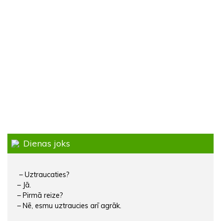
Dienas joks
– Uztraucaties?
– Jā.
– Pirmā reize?
– Nē, esmu uztraucies arī agrāk.