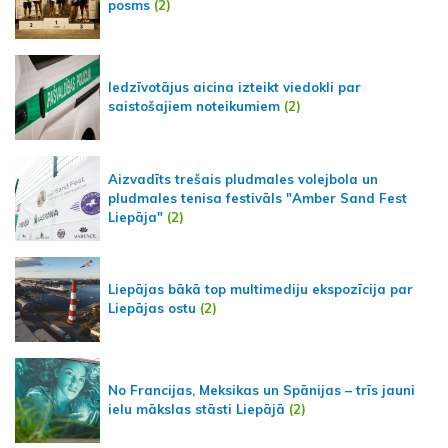
posms
(2)
Iedzīvotājus aicina izteikt viedokli par
saistošajiem noteikumiem
(2)
Aizvadīts trešais pludmales volejbola un
pludmales tenisa festivāls "Amber Sand Fest
Liepāja"
(2)
Liepājas bākā top multimediju ekspozīcija par
Liepājas ostu
(2)
No Francijas, Meksikas un Spānijas – trīs jauni
ielu mākslas stāsti Liepājā
(2)