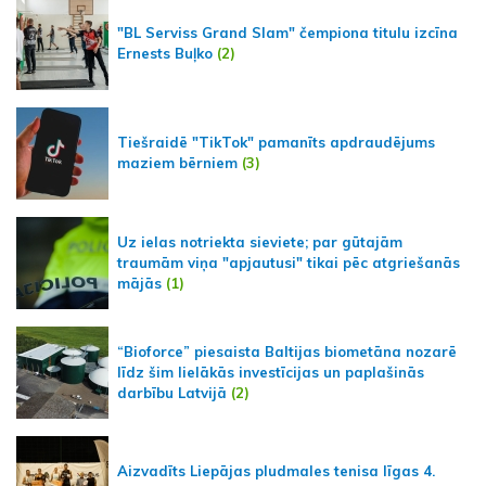
"BL Serviss Grand Slam" čempiona titulu izcīna
Ernests Buļko
(2)
Tiešraidē "TikTok" pamanīts apdraudējums
maziem bērniem
(3)
Uz ielas notriekta sieviete; par gūtajām
traumām viņa "apjautusi" tikai pēc atgriešanās
mājās
(1)
“Bioforce” piesaista Baltijas biometāna nozarē
līdz šim lielākās investīcijas un paplašinās
darbību Latvijā
(2)
Aizvadīts Liepājas pludmales tenisa līgas 4.