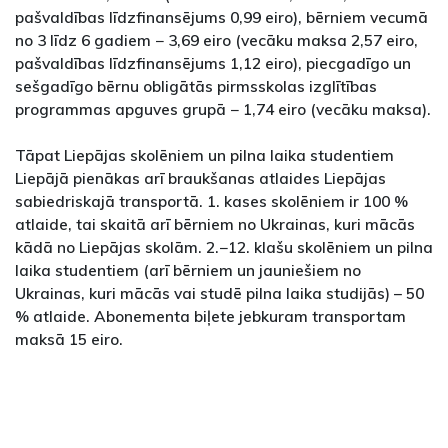
pašvaldības līdzfinansējums 0,99 eiro), bērniem vecumā
no 3 līdz 6 gadiem − 3,69 eiro (vecāku maksa 2,57 eiro,
pašvaldības līdzfinansējums 1,12 eiro), piecgadīgo un
sešgadīgo bērnu obligātās pirmsskolas izglītības
programmas apguves grupā − 1,74 eiro (vecāku maksa).
Tāpat Liepājas skolēniem un pilna laika studentiem
Liepājā pienākas arī braukšanas atlaides Liepājas
sabiedriskajā transportā. 1. kases skolēniem ir 100 %
atlaide, tai skaitā arī bērniem no Ukrainas, kuri mācās
kādā no Liepājas skolām. 2.−12. klašu skolēniem un pilna
laika studentiem (arī bērniem un jauniešiem no
Ukrainas, kuri mācās vai studē pilna laika studijās) – 50
% atlaide. Abonementa biļete jebkuram transportam
maksā 15 eiro.