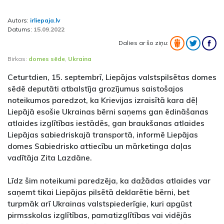
Autors:
irliepaja.lv
Datums:
15.09.2022
Dalies ar šo ziņu:
Birkas:
domes sēde
,
Ukraina
Ceturtdien, 15. septembrī, Liepājas valstspilsētas domes
sēdē deputāti atbalstīja grozījumus saistošajos
noteikumos paredzot, ka Krievijas izraisītā kara dēļ
Liepājā esošie Ukrainas bērni saņems gan ēdināšanas
atlaides izglītības iestādēs, gan braukšanas atlaides
Liepājas sabiedriskajā transportā, informē Liepājas
domes Sabiedrisko attiecību un mārketinga daļas
vadītāja Zita Lazdāne.
Līdz šim noteikumi paredzēja, ka dažādas atlaides var
saņemt tikai Liepājas pilsētā deklarētie bērni, bet
turpmāk arī Ukrainas valstspiederīgie, kuri apgūst
pirmsskolas izglītības, pamatizglītības vai vidējās