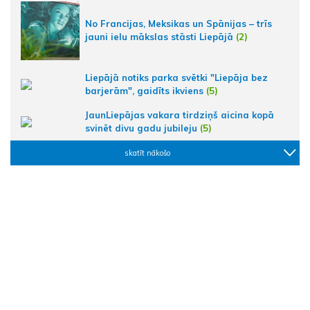
No Francijas, Meksikas un Spānijas – trīs
jauni ielu mākslas stāsti Liepājā
(2)
Liepājā notiks parka svētki "Liepāja bez
barjerām", gaidīts ikviens
(5)
JaunLiepājas vakara tirdziņš aicina kopā
svinēt divu gadu jubileju
(5)
skatīt nākošo