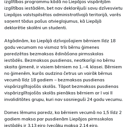
izglītības programmu kādā no Liepājas vispārējām
izglītības iestādēm, bet nav deklarējuši savu dzīvesvietu
Liepājas valstspilsētas administratīvajā teritorijā, varēs
saņemt tādus pašus atvieglojumus, kā Liepājā
deklarētie skolēni un studenti.
Atgādinām, ka Liepājā dzīvojošajiem bērniem līdz 18
gadu vecumam no vismaz trīs bērnu ģimenes
paredzētas bezmaksas ēdināšana pirmsskolas
iestādēs. Bezmaksas pusdienas, neatkarīgi no bērnu
skaita ģimenē, ir visiem bērniem no 1.−4. klasei. Bērniem
no ģimenēm, kurās audzina četrus un vairāk bērnus
vecumā līdz 18 gadiem − bezmaksas pusdienas
vispārizglītojošās skolās. Tāpat bezmaksas pusdienas
vispārizglītojošās skolās pienākas bērniem ar I vai II
invaliditātes grupu, kuri nav sasnieguši 24 gadu vecumu.
Domes lēmums paredz, ka bērniem vecumā no 1,5 līdz 2
gadiem maksa par pusdienām Liepājas pirmsskolas
iestādēs ir 3,13 eiro (vecāku maksa 2,14 eiro,