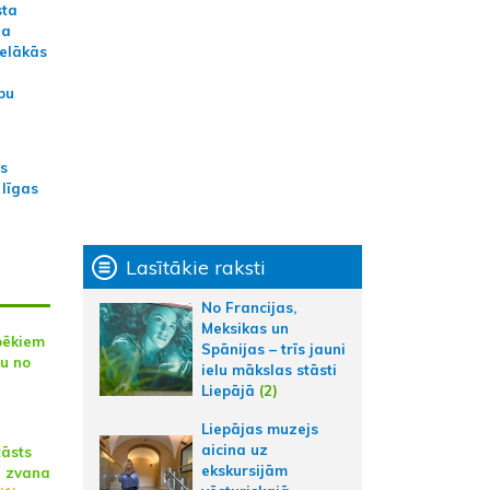
sta
na
ielākās
bu
as
 līgas
Lasītākie raksti
No Francijas,
Meksikas un
pēkiem
Spānijas – trīs jauni
u no
ielu mākslas stāsti
Liepājā
(2)
Liepājas muzejs
aicina uz
tāsts
ekskursijām
š zvana