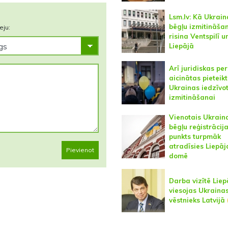
Lsm.lv: Kā Ukrain
bēgļu izmitināša
eju:
risina Ventspilī u
Liepājā
Arī juridiskas pe
aicinātas pieteikt
Ukrainas iedzīvo
izmitināšanai
Vienotais Ukrain
bēgļu reģistrācij
punkts turpmāk
atradīsies Liepāj
Pievienot
domē
Darba vizītē Liep
viesojas Ukraina
vēstnieks Latvijā