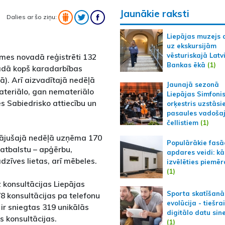
Jaunākie raksti
Dalies ar šo ziņu:
Liepājas muzejs 
uz ekskursijām
vēsturiskajā Latv
zemes novadā reģistrēti 132
Bankas ēkā
(1)
vadā kopš karadarbības
ā). Arī aizvadītajā nedēļā
Jaunajā sezonā
ateriālo, gan nemateriālo
Liepājas Simfoni
s Sabiedrisko attiecību un
orķestris uzstāsi
pasaules vadoša
čellistiem
(1)
gājušajā nedēļā uzņēma 170
Populārākie fas
 atbalstu – apģērbu,
apdares veidi: kā
adzīves lietas, arī mēbeles.
izvēlēties piemēr
(1)
 konsultācijas Liepājas
Sporta skatīšanā
78 konsultācijas pa telefonu
evolūcija - tiešra
ir sniegtas 319 unikālās
digitālo datu sin
s konsultācijas.
(1)