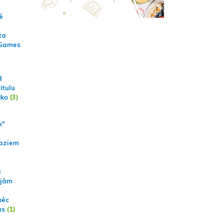
ē
ta
 Games
d
itulu
ļko
(3)
k"
aziem
a
ajām
pēc
ās
(1)