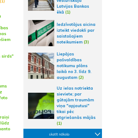
vēsturiskajā
(1)
Latvijas Bankas
ēkā
(1)
u
Iedzīvotājus aicina
ības
izteikt viedokli par
nas
saistošajiem
ešiem
noteikumiem
(3)
Liepājas
 sirds"
pašvaldības
notikumu plāns
laikā no 3. līdz 9.
augustam
(2)
rums
Uz ielas notriekta
uz
sieviete; par
foto
gūtajām traumām
viņa "apjautusi"
tikai pēc
raiņi
atgriešanās mājās
 lūdz
(1)
zmanto
skatīt nākošo