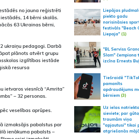
estādēs no jauna reģistrēti
Liepājas pludmal
piekto gadu
 iestādēs, 14 bērni skolās.
norisināsies spor
mācās 63 Ukrainas bērni,
festivāls "Beach
Liepaja"
(1)
 2 ukraiņu pedagogi. Darbā
"BL Serviss Gran
Tāpat plānots atvērt grupu
Slam" čempiona t
sskolas izglītības iestāde
izcīna Ernests Bu
ģiskā resursa
Tiešraidē "TikTo
pamanīts
u ietvaros viesnīcā “Amrita”
apdraudējums m
bērniem
(3)
umbs” – 32 personas.
Uz ielas notriekt
pēc veselības aprūpes.
sieviete; par gūt
traumām viņa
ļā izmaksājis pabalstus par
"apjautusi" tikai 
ālā ienākuma pabalsts –
atgriešanās māj
. Pirmo reizi izmaksāti