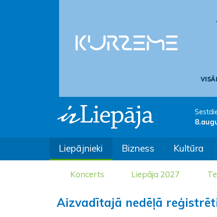
Sestdi
8.aug
Liepājnieki
Bizness
Kultūra
Koncerts
Liepāja 2027
Te
Aizvadītajā nedēļā reģistrēt