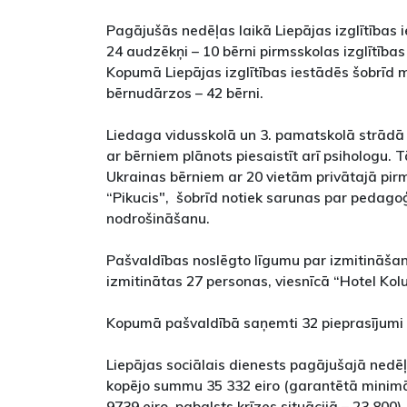
Pagājušās nedēļas laikā Liepājas izglītības i
24 audzēkņi – 10 bērni pirmsskolas izglītības
Kopumā Liepājas izglītības iestādēs šobrīd 
bērnudārzos – 42 bērni.
Liedaga vidusskolā un 3. pamatskolā strādā
ar bērniem plānots piesaistīt arī psihologu. 
Ukrainas bērniem ar 20 vietām privātajā pirm
“Pikucis", šobrīd notiek sarunas par pedago
nodrošināšanu.
Pašvaldības noslēgto līgumu par izmitināšan
izmitinātas 27 personas, viesnīcā “Hotel Kol
Kopumā pašvaldībā saņemti 32 pieprasījumi 
Liepājas sociālais dienests pagājušajā nedē
kopējo summu 35 332 eiro (garantētā minim
9739 eiro, pabalsts krīzes situācijā – 23 800)