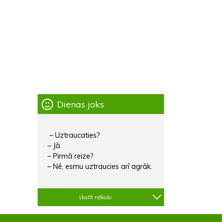
Dienas joks
– Uztraucaties?
– Jā.
– Pirmā reize?
– Nē, esmu uztraucies arī agrāk.
skatīt nākošo