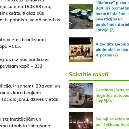
“Bioforce” piesai
pējo summu 1503,98 eiro,
Baltijas biometā
izmaksāts, tiklīdz būs
nozarē līdz šim l
ests pabalstu veidā sniedzis
investīcijas un
paplašinās darbī
Latvijā
(2)
ta biļetes braukšanai
Aizvadīts Liepāj
opā – 565.
pludmales tenisa
4. posms
(2)
gtas izziņas par krīzes
 pavisam kopā – 338
Saistītie raksti
icija. Ir saņemti 23 zvani un
Ukrainas Jūras s
rainas kara bēgļiem
nogādās autobus
 sociālo jomu, dzīves vietas
Liepājas
lsts institūcijām un
Skumji priecīgs s
par Tykhonu, kur
tēmu atbalsta sniegšanai