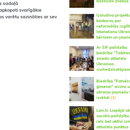
baznīcas zvanus
s sadaļā
 apkopoti svarīgākie
Izsludina projekt
bas varētu sazināties ar sev
konkursu par
neformālās izglīt
īstenošanu Ukrai
bērniem un jauni
Ar SIF palīdzību
biedrība "Tabitas
sniedz atbalstu
Ukrainas
civiliedzīvotājiem
Biedrība "Patvē
ģimenei" aicina 
ukraiņu jauniešu 
izstādi
(1)
Lsm.lv: Liepājā uk
sociālo palīdzību
reti, bet aktīvi i
atbalsta punktus