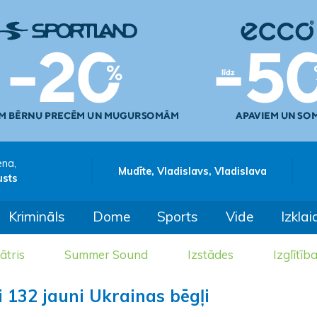
ena,
Mudīte, Vladislavs, Vladislava
usts
Krimināls
Dome
Sports
Vide
Izklai
ātris
Summer Sound
Izstādes
Izglītīb
i 132 jauni Ukrainas bēgļi