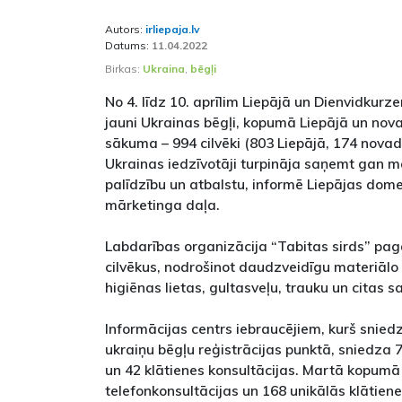
Autors:
irliepaja.lv
Datums:
11.04.2022
Birkas:
Ukraina
,
bēgļi
No 4. līdz 10. aprīlim Liepājā un Dienvidkur
jauni Ukrainas bēgļi, kopumā Liepājā un no
sākuma – 994 cilvēki (803 Liepājā, 174 novad
Ukrainas iedzīvotāji turpināja saņemt gan m
palīdzību un atbalstu, informē Liepājas dome
mārketinga daļa.
Labdarības organizācija “Tabitas sirds” pa
cilvēkus, nodrošinot daudzveidīgu materiālo
higiēnas lietas, gultasveļu, trauku un citas s
Informācijas centrs iebraucējiem, kurš sniedz
ukraiņu bēgļu reģistrācijas punktā, sniedza 
un 42 klātienes konsultācijas. Martā kopumā 
telefonkonsultācijas un 168 unikālās klātiene