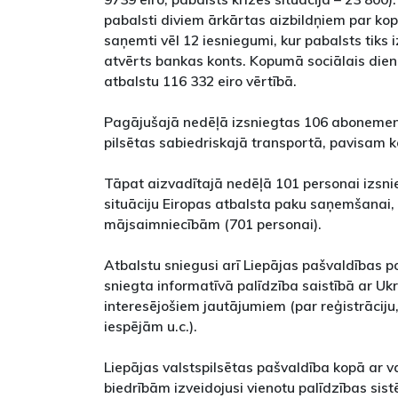
pabalsti diviem ārkārtas aizbildņiem par ko
saņemti vēl 12 iesniegumi, kur pabalsts tiks 
atvērts bankas konts. Kopumā sociālais dien
atbalstu 116 332 eiro vērtībā.
Pagājušajā nedēļā izsniegtas 106 abonemen
pilsētas sabiedriskajā transportā, pavisam k
Tāpat aizvadītajā nedēļā 101 personai izsnie
situāciju Eiropas atbalsta paku saņemšanai,
mājsaimniecībām (701 personai).
Atbalstu sniegusi arī Liepājas pašvaldības pol
sniegta informatīvā palīdzība saistībā ar Uk
interesējošiem jautājumiem (par reģistrāciju,
iespējām u.c.).
Liepājas valstspilsētas pašvaldība kopā ar va
biedrībām izveidojusi vienotu palīdzības sis