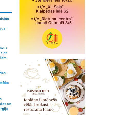
aicina
ijas
skais
es ar
jiem
ādes
otāko
s
ides un
erģija