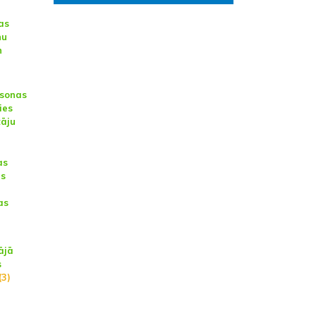
as
nu
n
rsonas
ies
tāju
as
as
as
ājā
s
(3)