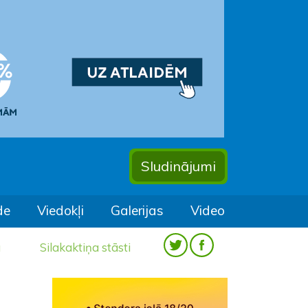
Sludinājumi
de
Viedokļi
Galerijas
Video
a
Silakaktiņa stāsti