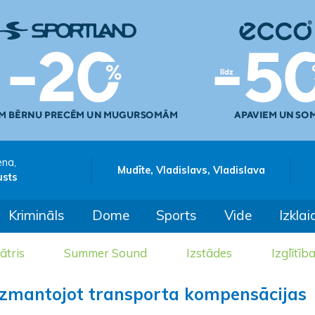
ena,
Mudīte, Vladislavs, Vladislava
usts
Krimināls
Dome
Sports
Vide
Izklai
ātris
Summer Sound
Izstādes
Izglītīb
 izmantojot transporta kompensācijas