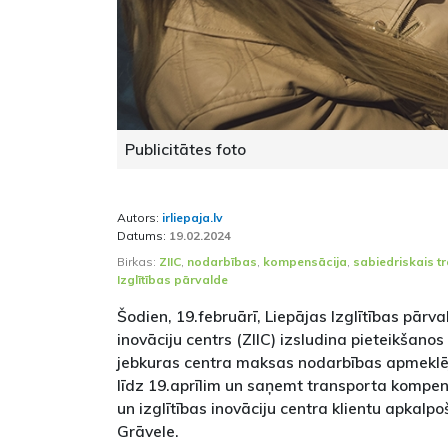
Publicitātes foto
Autors:
irliepaja.lv
Datums:
19.02.2024
Birkas:
ZIIC
,
nodarbības
,
kompensācija
,
sabiedriskais t
Izglītības pārvalde
Šodien, 19.februārī, Liepājas Izglītības pārva
inovāciju centrs (ZIIC) izsludina pieteikšanos
jebkuras centra maksas nodarbības apmeklē
līdz 19.aprīlim un saņemt transporta kompen
un izglītības inovāciju centra klientu apkalp
Grāvele.