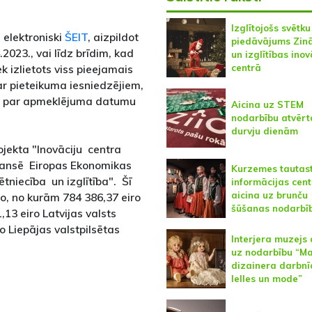
Izglītojošs svētku
 elektroniski
ŠEIT
, aizpildot
piedāvājums Zin
2023., vai līdz brīdim, kad
un izglītības inov
centrā
iek izlietots viss pieejamais
ar pieteikuma iesniedzējiem,
tos par apmeklējuma datumu
Aicina uz STEM
nodarbību atvērt
durvju dienām
ojekta "Inovāciju centra
finansē Eiropas Ekonomikas
Kurzemes tautas
iecība un izglītība". Šī
informācijas cent
aicina uz brunču
ro, no kurām 784 386,37 eiro
šūšanas nodarbī
,13 eiro Latvijas valsts
o Liepājas valstpilsētas
Interjera muzejs 
uz nodarbību “M
dizainera darbnī
lelles un mode”