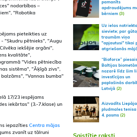
pamanīts
es" nodarbības –
apdraudējums m
jiem", "Robotika
bērniem
(3)
Uz ielas notriekt
sieviete; par gūt
pējams pieteikties uz
traumām viņa
- "Skudru pētnieks", "Augu
"apjautusi" tikai 
Cilvēka iekšējie orgāni",
atgriešanās māj
ns kvalitāte",
“Bioforce” piesai
programmā "Vides pētniecība
Baltijas biometā
as sistēma", "Āķīgā zivs",
nozarē līdz šim l
u balzāms", "Vannas bumba"
investīcijas un
paplašinās darbī
Latvijā
(2)
ielā 17/23 iespējams
es iekārtas" (3.-7.klase) un
Aizvadīts Liepāj
pludmales tenisa
4. posms
(2)
ms iepazīties
Centra mājas
gums zvanīt uz tālruni
Saistītie raksti