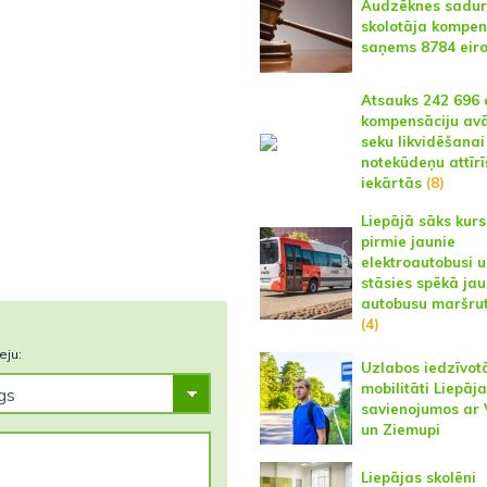
Audzēknes sadur
skolotāja kompen
saņems 8784 eir
Atsauks 242 696 
kompensāciju avā
seku likvidēšanai
notekūdeņu attīr
iekārtās
(8)
Liepājā sāks kurs
pirmie jaunie
elektroautobusi 
stāsies spēkā jau
autobusu maršrut
(4)
eju:
Uzlabos iedzīvot
mobilitāti Liepāj
savienojumos ar 
un Ziemupi
Liepājas skolēni