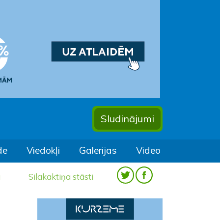
Sludinājumi
de
Viedokļi
Galerijas
Video
a
Silakaktiņa stāsti