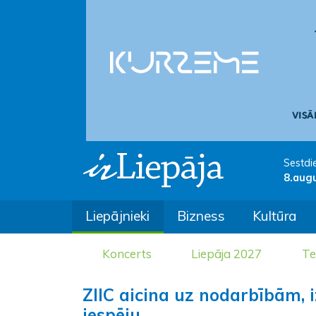
Sestdi
8.aug
Liepājnieki
Bizness
Kultūra
Koncerts
Liepāja 2027
Te
ZIIC aicina uz nodarbībām,
iespēju