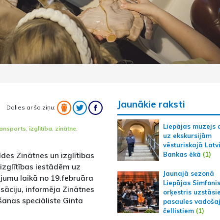
Jaunākie raksti
Dalies ar šo ziņu:
Liepājas muzejs 
ransports
,
izglītība
,
zinātne
,
uz ekskursijām
vēsturiskajā Latv
Bankas ēkā
(1)
ldes Zinātnes un izglītības
 izglītības iestādēm uz
Jaunajā sezonā
jumu laikā no 19.februāra
Liepājas Simfoni
sāciju, informēja Zinātnes
orķestris uzstāsi
ošanas speciāliste Ginta
pasaules vadoša
čellistiem
(1)