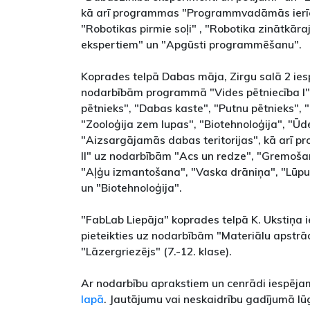
kā arī programmas "Programmvadāmās ierīc
"Robotikas pirmie soļi" , "Robotika zinātkāra
ekspertiem" un "Apgūsti programmēšanu".
Koprades telpā Dabas māja, Zirgu salā 2 ies
nodarbībām programmā "Vides pētniecība I" 
pētnieks", "Dabas kaste", "Putnu pētnieks", "
"Zooloģija zem lupas", "Biotehnoloģija", "Ūde
"Aizsargājamās dabas teritorijas", kā arī 
II" uz nodarbībām "Acs un redze", "Gremošan
"Aļģu izmantošana", "Vaska drāniņa", "Lūp
un "Biotehnoloģija".
"FabLab Liepāja" koprades telpā K. Ukstiņa 
pieteikties uz nodarbībām "Materiālu apstrād
"Lāzergriezējs" (7.-12. klase).
Ar nodarbību aprakstiem un cenrādi iespēja
lapā
. Jautājumu vai neskaidrību gadījumā lū