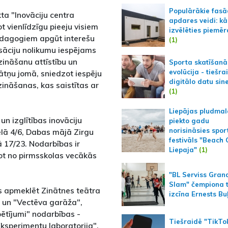
Populārākie fas
ta "Inovāciju centra
apdares veidi: kā
ot vienlīdzīgu pieeju visiem
izvēlēties piemēr
pedagogiem apgūt interešu
(1)
sāciju nolikumu iespējams
 zināšanu attīstību un
Sporta skatīšanā
evolūcija - tiešra
nātņu jomā, sniedzot iespēju
digitālo datu sin
zināšanas, kas saistītas ar
(1)
Liepājas pludmal
un izglītības inovāciju
piekto gadu
norisināsies spor
elā 4/6, Dabas mājā Zirgu
festivāls "Beach
ā 17/23. Nodarbības ir
Liepaja"
(1)
 no pirmsskolas vecākās
"BL Serviss Gran
Slam" čempiona t
ts apmeklēt Zinātnes teātra
izcīna Ernests Bu
s" un "Vectēva garāža",
ētījumi" nodarbības -
Tiešraidē "TikTo
ksperimentu laboratorija",