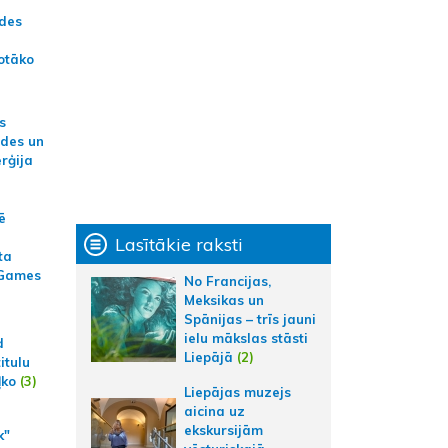
ādes
otāko
s
ides un
erģija
ē
Lasītākie raksti
ta
 Games
No Francijas,
Meksikas un
Spānijas – trīs jauni
ielu mākslas stāsti
d
Liepājā
(2)
itulu
ļko
(3)
Liepājas muzejs
aicina uz
ekskursijām
k"