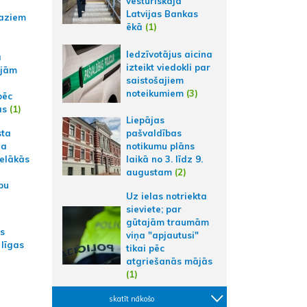
vēsturiskajā
Latvijas Bankas
aziem
ēkā
(1)
Iedzīvotājus aicina
a
izteikt viedokli par
ajām
saistošajiem
noteikumiem
(3)
pēc
ās
(1)
Liepājas
sta
pašvaldības
na
notikumu plāns
ielākās
laikā no 3. līdz 9.
augustam
(2)
bu
Uz ielas notriekta
sieviete; par
gūtajām traumām
as
viņa "apjautusi"
 līgas
tikai pēc
atgriešanās mājās
(1)
skatīt nākošo