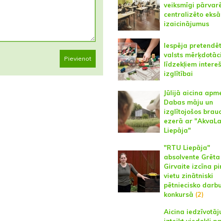
veiksmīgi pārvarē
centralizēto eks
izaicinājumus
Iespēja pretendē
valsts mērķdotāc
Pievienot
līdzekļiem intere
izglītībai
Jūlijā aicina apm
Dabas māju un
izglītojošos brau
ezerā ar "AkvaL
Liepāja"
"RTU Liepāja"
absolvente Grēta
Girvaite izcīna p
vietu zinātniski
pētniecisko darb
konkursā
(2)
Aicina iedzīvotāj