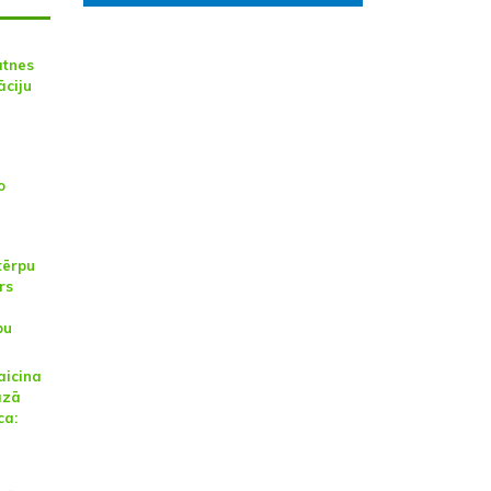
ātnes
āciju
o
tērpu
rs
bu
aicina
azā
ca: