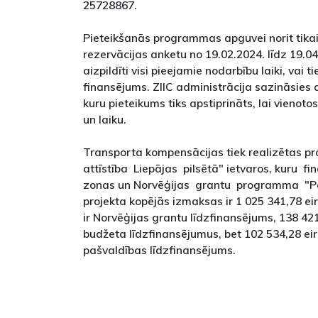
25728867.
Pieteikšanās programmas apguvei norit tikai
rezervācijas anketu no 19.02.2024. līdz 19.04.
aizpildīti visi pieejamie nodarbību laiki, vai t
finansējums. ZIIC administrācija sazināsies 
kuru pieteikums tiks apstiprināts, lai vieno
un laiku.
Transporta kompensācijas tiek realizētas pr
attīstība Liepājas pilsētā" ietvaros, kuru 
zonas un Norvēģijas grantu programma "Pētn
projekta kopējās izmaksas ir 1 025 341,78 ei
ir Norvēģijas grantu līdzfinansējums, 138 421
budžeta līdzfinansējumus, bet 102 534,28 eir
pašvaldības līdzfinansējums.