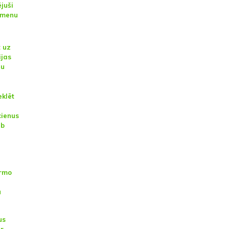
juši
āmenu
t uz
ijas
šu
eklēt
cienus
ab
irmo
u
us