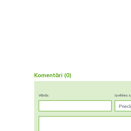
Komentāri (0)
Vārds:
Izvēlies s