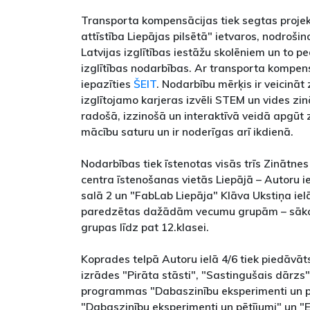
Transporta kompensācijas tiek segtas projek
attīstība Liepājas pilsētā" ietvaros, nodrošin
Latvijas izglītības iestāžu skolēniem un to 
izglītības nodarbības. Ar transporta kompen
iepazīties
ŠEIT
. Nodarbību mērķis ir veicināt
izglītojamo karjeras izvēli STEM un vides zi
radošā, izzinošā un interaktīvā veidā apgūt 
mācību saturu un ir noderīgas arī ikdienā.
Nodarbības tiek īstenotas visās trīs Zinātnes 
centra īstenošanas vietās Liepājā – Autoru i
salā 2 un "FabLab Liepāja" Klāva Ukstiņa iel
paredzētas dažādām vecumu grupām – sākot
grupas līdz pat 12.klasei.
Koprades telpā Autoru ielā 4/6 tiek piedāvā
izrādes "Pirāta stāsti", "Sastingušais dārz
programmas "Dabaszinību eksperimenti un p
"Dabaszinību eksperimenti un pētījumi" un "E