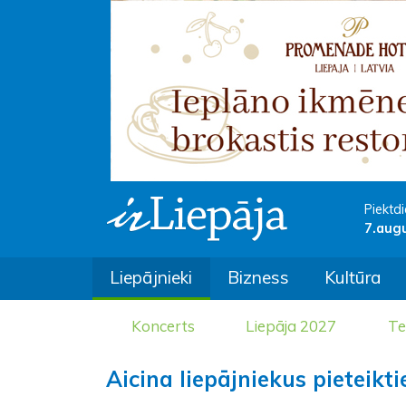
Piektdi
7.aug
Liepājnieki
Bizness
Kultūra
Koncerts
Liepāja 2027
Te
Aicina liepājniekus pieteikt