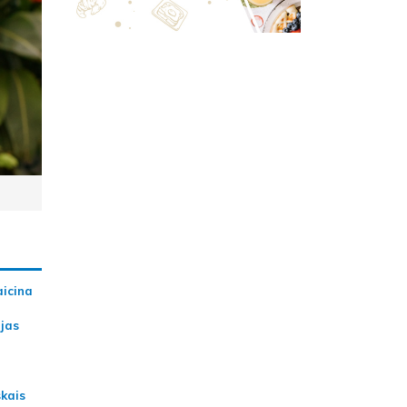
aicina
ijas
skais