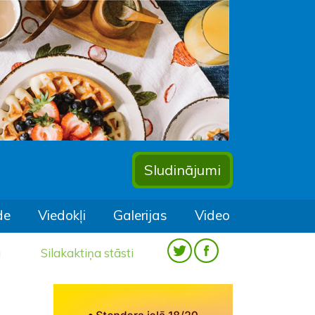
Sludinājumi
de
Viedokļi
Galerijas
Video
a
Silakaktiņa stāsti