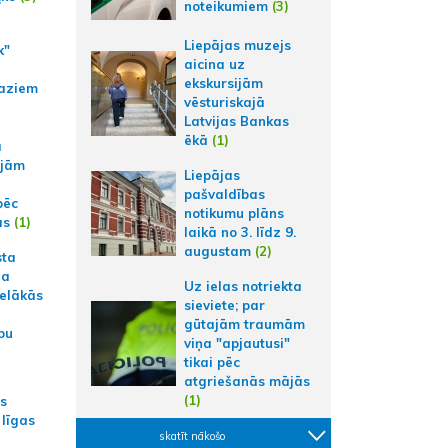
noteikumiem
(3)
Liepājas muzejs
k"
aicina uz
ekskursijām
aziem
vēsturiskajā
Latvijas Bankas
ēkā
(1)
a
ajām
Liepājas
pašvaldības
pēc
notikumu plāns
ās
(1)
laikā no 3. līdz 9.
augustam
(2)
sta
na
Uz ielas notriekta
ielākās
sieviete; par
gūtajām traumām
bu
viņa "apjautusi"
tikai pēc
atgriešanās mājās
(1)
as
 līgas
skatīt nākošo