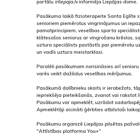
portālu
irliepaja.lv
informēja Liepājas dome.
Pasākuma laikā fizioterapeite Santa Eglīte 
senioriem piemērotus vingrinājumus un iepa
pamatprincipiem, veselības sporta speciālist
klātesošos seniorus ar vingrošanu krēslos, 
uztura speciālists pastāstīs par piemērotu 
un vadīs uztura meistarklasi.
Paralēli pasākumam norisināsies arī senioru
varēs veikt dažādus veselības mērījumus.
Pasākumā dalībnieku skaits ir ierobežots, t
iepriekšēja pieteikšanās, zvanot vai rakstot 
Pasākumu var apmeklēt, uzrādot sadarbspējī
Apmeklētāji aicināti ģērbties atbilstoši laika
Pasākumu organizē Liepājas pilsētas pašval
"Attīstības platforma You+"