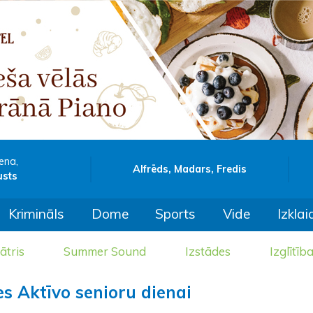
ena,
Alfrēds, Madars, Fredis
usts
Krimināls
Dome
Sports
Vide
Izklai
ātris
Summer Sound
Izstādes
Izglītīb
ies Aktīvo senioru dienai