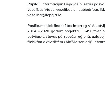
Papildu informācijai: Liepājas pilsētas pašv
veselības Vides, veselības un sabiedrības līd
veseliba@liepaja.lv.
Pasākums tiek finansētas Interreg V-A Latv
2014. – 2020. gadam projekta LLI-490 "Senio
Latvijas-Lietuvas pārrobežu reģionā, uzlabo
fiziskām aktivitātēm (Aktīvie seniori)" ietvar