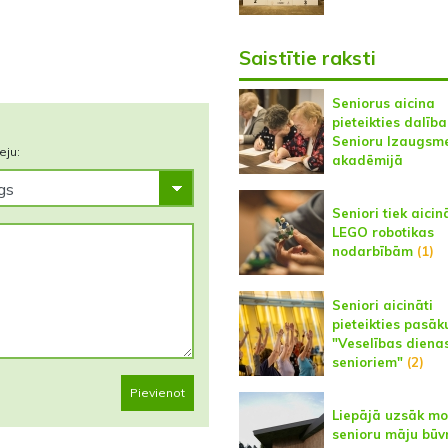
Saistītie raksti
Seniorus aicina
pieteikties dalība
Senioru Izaugsm
eju:
akadēmijā
Seniori tiek aicin
LEGO robotikas
nodarbībām
(1)
Seniori aicināti
pieteikties pas
"Veselības diena
senioriem"
(2)
Pievienot
Liepājā uzsāk m
senioru māju būv