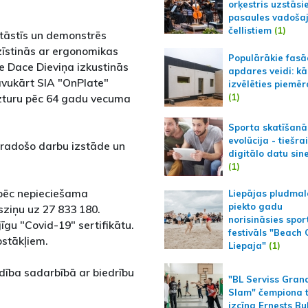
orķestris uzstāsi
pasaules vadoša
čellistiem
(1)
stāstīs un demonstrēs
zīstinās ar ergonomikas
Populārākie fas
e Dace Dieviņa izkustinās
apdares veidi: kā
savukārt SIA "OnPlate"
izvēlēties piemēr
(1)
uzturu pēc 64 gadu vecuma
Sporta skatīšanā
evolūcija - tiešra
 radošo darbu izstāde un
digitālo datu sin
(1)
āpēc nepieciešama
Liepājas pludmal
piekto gadu
īsziņu uz 27 833 180.
norisināsies spor
gu "Covid-19" sertifikātu.
festivāls "Beach
pstākļiem.
Liepaja"
(1)
dība sadarbībā ar biedrību
"BL Serviss Gran
Slam" čempiona t
izcīna Ernests Bu