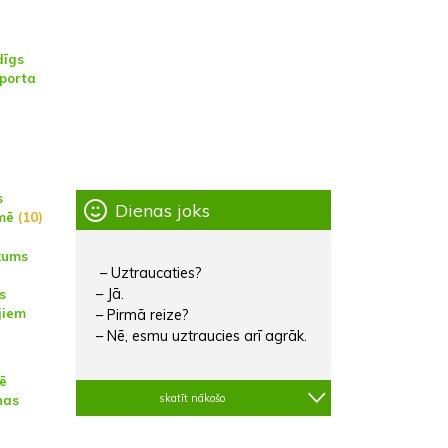
dīgs
Sporta
s
Dienas joks
mē
(10)
kums
– Uztraucaties?
– Jā.
s
jiem
– Pirmā reize?
– Nē, esmu uztraucies arī agrāk.
vē
skatīt nākošo
nas