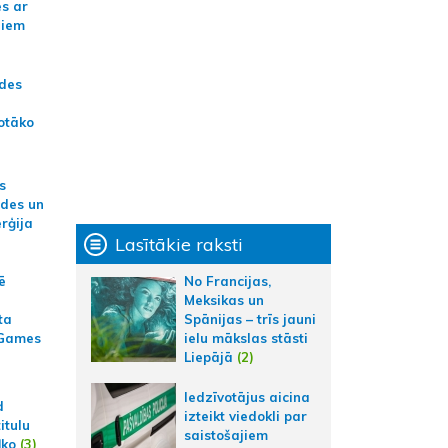
es ar
jiem
ādes
otāko
s
ides un
erģija
Lasītākie raksti
No Francijas,
ē
Meksikas un
Spānijas – trīs jauni
ta
ielu mākslas stāsti
 Games
Liepājā
(2)
Iedzīvotājus aicina
d
izteikt viedokli par
itulu
saistošajiem
ļko
(3)