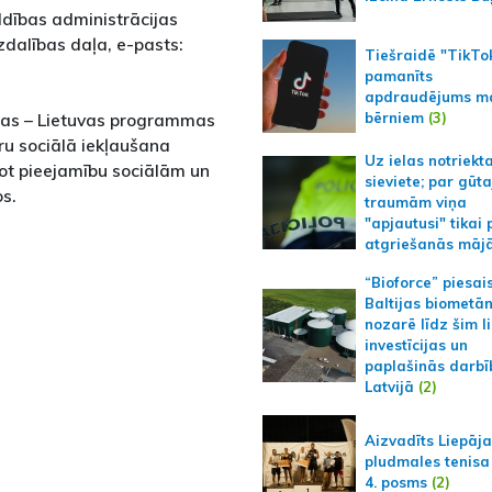
aldības administrācijas
zdalības daļa, e-pasts:
Tiešraidē "TikTo
pamanīts
apdraudējums m
bērniem
(3)
ijas – Lietuvas programmas
ru sociālā iekļaušana
Uz ielas notriekt
jot pieejamību sociālām un
sieviete; par gūt
os.
traumām viņa
"apjautusi" tikai 
atgriešanās māj
“Bioforce” piesai
Baltijas biometā
nozarē līdz šim l
investīcijas un
paplašinās darbī
Latvijā
(2)
Aizvadīts Liepāj
pludmales tenisa
4. posms
(2)