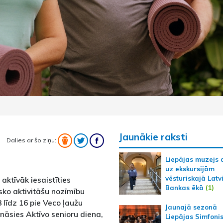
Jaunākie raksti
Dalies ar šo ziņu:
Liepājas muzejs 
uz ekskursijām
vēsturiskajā Latv
ktīvāk iesaistīties
Bankas ēkā
(1)
isko aktivitāšu nozīmību
 līdz 16 pie Veco ļaužu
Jaunajā sezonā
nāsies Aktīvo senioru diena,
Liepājas Simfoni