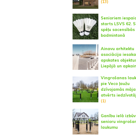
(13)
Senioriem iespai
starts LSVS 62. 
spēļu sacensībās
badmintonā
Ainavu arhitektu
asociācija iesaka
apskates objektu
Liepājā un apkai
Vingrošanas lau
pie Veco ļaužu
dzīvojamās māja
atvērts iedzīvotā
(1)
Ganību ielā izbū
senioru vingroša
laukumu