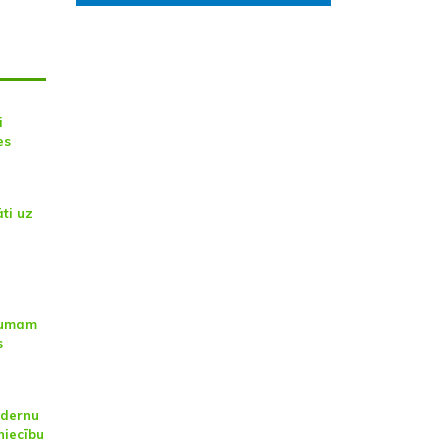
i
es
āti uz
ākumam
s
odernu
niecību