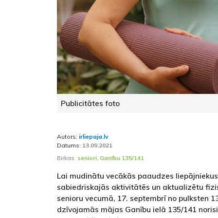
Publicitātes foto
Autors:
irliepaja.lv
Datums:
13.09.2021
Birkas:
seniori
,
Ganību 135/141
Lai mudinātu vecākās paaudzes liepājniekus a
sabiedriskajās aktivitātēs un aktualizētu fiz
senioru vecumā, 17. septembrī no pulksten 13
dzīvojamās mājas Ganību ielā 135/141 norisi