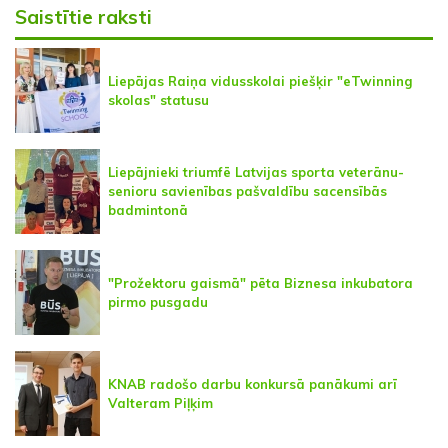
Saistītie raksti
Liepājas Raiņa vidusskolai piešķir "eTwinning
skolas" statusu
Liepājnieki triumfē Latvijas sporta veterānu-
senioru savienības pašvaldību sacensībās
badmintonā
"Prožektoru gaismā" pēta Biznesa inkubatora
pirmo pusgadu
KNAB radošo darbu konkursā panākumi arī
Valteram Piļķim