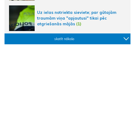
Uz ielas notriekta sieviete; par gūtajām
traumām viņa "apjautusi" tikai pēc
atgriešanās mājās
(1)
skatīt nākošo