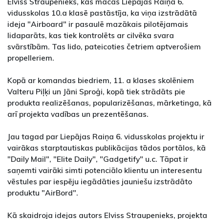
Elviss Straupenieks, kas mācās Liepājas Raiņa 6.
vidusskolas 10.a klasē pastāstīja, ka viņa izstrādātā
ideja "Airboard" ir pasaulē mazākais pilotējamais
lidaparāts, kas tiek kontrolēts ar cilvēka svara
svārstībām. Tas lido, pateicoties četriem aptverošiem
propelleriem.
Kopā ar komandas biedriem, 11. a klases skolēniem
Valteru Piļķi un Jāni Sproģi, kopā tiek strādāts pie
produkta realizēšanas, popularizēšanas, mārketinga, kā
arī projekta vadības un prezentēšanas.
Jau tagad par Liepājas Raiņa 6. vidusskolas projektu ir
vairākas starptautiskas publikācijas tādos portālos, kā
"Daily Mail", "Elite Daily", "Gadgetify" u.c. Tāpat ir
saņemti vairāki simti potenciālo klientu un interesentu
vēstules par iespēju iegādāties jauniešu izstrādāto
produktu "AirBord".
Kā skaidroja idejas autors Elviss Straupenieks, projekta