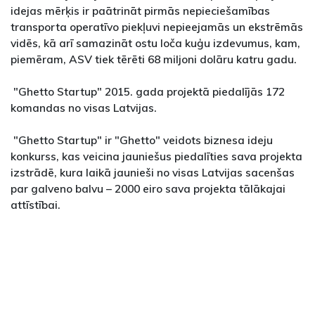
idejas mērķis ir paātrināt pirmās nepieciešamības
transporta operatīvo piekļuvi nepieejamās un ekstrēmās
vidēs, kā arī samazināt ostu loča kuģu izdevumus, kam,
piemēram, ASV tiek tērēti 68 miljoni dolāru katru gadu.
"Ghetto Startup" 2015. gada projektā piedalījās 172
komandas no visas Latvijas.
"Ghetto Startup" ir "Ghetto" veidots biznesa ideju
konkurss, kas veicina jauniešus piedalīties sava projekta
izstrādē, kura laikā jaunieši no visas Latvijas sacenšas
par galveno balvu – 2000 eiro sava projekta tālākajai
attīstībai.