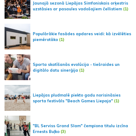
Jaunajā sezonā Liepājas Simfoniskais orķestris
uzstāsies ar pasaules vadošajiem čellistiem
(1)
Populārākie fasādes apdares veidi: kā izvēlēties
piemērotāko
(1)
Sporta skatīšanās evolūcija - tiešraides un
digitālo datu sinerģija
(1)
Liepājas pludmalē piekto gadu norisināsies
sporta festivāls "Beach Games Liepaja"
(1)
"BL Serviss Grand Slam" čempiona titulu izcīna
Ernests Buļko
(3)