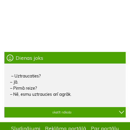
Dienas joks
– Uztraucaties?
– Jā.
– Pirmā reize?
– Nē, esmu uztraucies arī agrāk.
skatīt nākošo
Sludinājumi
Reklāma portālā
Par portālu