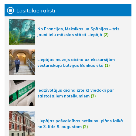
Lasītākie raksti
No Francijas, Meksikas un Spānijas – trīs
jauni ielu mākslas stāsti Liepājā
(2)
Liepājas muzejs aicina uz ekskursijām
vēsturiskajā Latvijas Bankas ēkā
(1)
Iedzīvotājus aicina izteikt viedokli par
saistošajiem noteikumiem
(3)
Liepājas pašvaldības notikumu plāns laikā
no 3. līdz 9. augustam
(2)