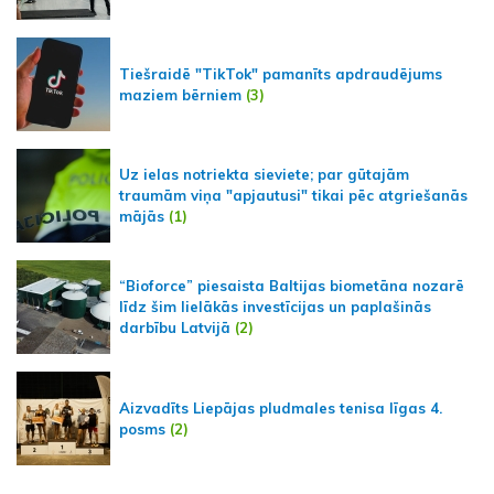
Tiešraidē "TikTok" pamanīts apdraudējums
maziem bērniem
(3)
Uz ielas notriekta sieviete; par gūtajām
traumām viņa "apjautusi" tikai pēc atgriešanās
mājās
(1)
“Bioforce” piesaista Baltijas biometāna nozarē
līdz šim lielākās investīcijas un paplašinās
darbību Latvijā
(2)
Aizvadīts Liepājas pludmales tenisa līgas 4.
posms
(2)