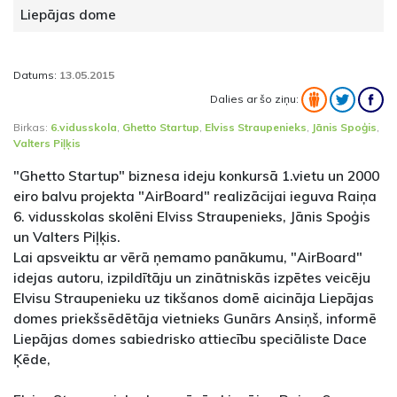
Liepājas dome
Datums:
13.05.2015
Dalies ar šo ziņu:
Birkas:
6.vidusskola
,
Ghetto Startup
,
Elviss Straupenieks
,
Jānis Spoģis
,
Valters Piļķis
"Ghetto Startup" biznesa ideju konkursā 1.vietu un 2000
eiro balvu projekta "AirBoard" realizācijai ieguva Raiņa
6. vidusskolas skolēni Elviss Straupenieks, Jānis Spoģis
un Valters Piļķis.
Lai apsveiktu ar vērā ņemamo panākumu, "AirBoard"
idejas autoru, izpildītāju un zinātniskās izpētes veicēju
Elvisu Straupenieku uz tikšanos domē aicināja Liepājas
domes priekšsēdētāja vietnieks Gunārs Ansiņš, informē
Liepājas domes sabiedrisko attiecību speciāliste Dace
Ķēde,