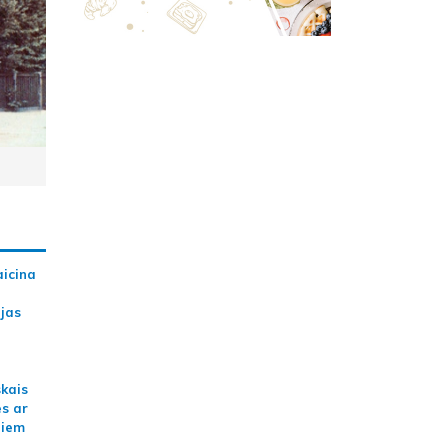
aicina
ijas
skais
es ar
jiem