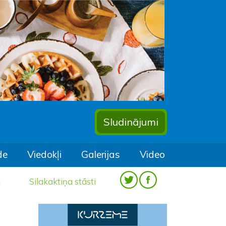
Sludinājumi
de
Viedokļi
Galerijas
Video
a
Silakaktiņa stāsti