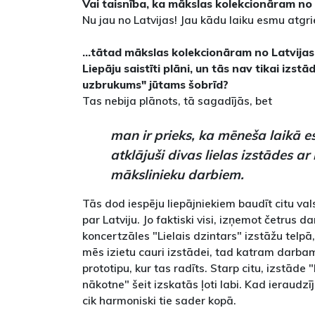
Vai taisnība, ka mākslas kolekcionāram no 
Nu jau no Latvijas! Jau kādu laiku esmu atgr
...tātad mākslas kolekcionāram no Latvijas,
Liepāju saistīti plāni, un tās nav tikai izst
uzbrukums" jūtams šobrīd?
Tas nebija plānots, tā sagadījās, bet
man ir prieks, ka mēneša laikā 
atklājuši divas lielas izstādes ar
mākslinieku darbiem.
Tās dod iespēju liepājniekiem baudīt citu va
par Latviju. Jo faktiski visi, izņemot četrus 
koncertzāles "Lielais dzintars" izstāžu telpā, 
mēs izietu cauri izstādei, tad katram darbam
prototipu, kur tas radīts. Starp citu, izstā
nākotne" šeit izskatās ļoti labi. Kad ieraudzīj
cik harmoniski tie sader kopā.