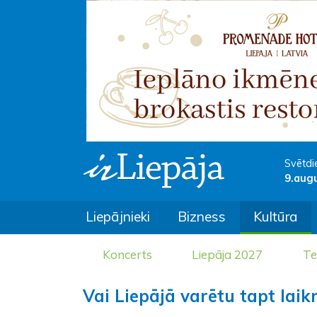
Svētdi
9.aug
Liepājnieki
Bizness
Kultūra
Koncerts
Liepāja 2027
Te
Vai Liepājā varētu tapt lai