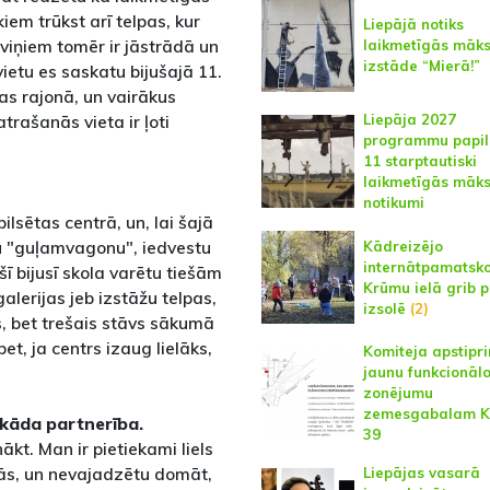
iem trūkst arī telpas, kur
Liepājā notiks
i, viņiem tomēr ir jāstrādā un
laikmetīgās māks
izstāde “Mierā!”
ietu es saskatu bijušajā 11.
as rajonā, un vairākus
trašanās vieta ir ļoti
Liepāja 2027
programmu papil
11 starptautiski
laikmetīgās māks
notikumi
ilsētas centrā, un, lai šajā
du "guļamvagonu", iedvestu
Kādreizējo
internātpamatsko
, šī bijusī skola varētu tiešām
Krūmu ielā grib 
alerijas jeb izstāžu telpas,
izsolē
(2)
s, bet trešais stāvs sākumā
et, ja centrs izaug lielāks,
Komiteja apstipr
jaunu funkcionāl
zonējumu
zemesgabalam 
 kāda partnerība.
39
kt. Man ir pietiekami liels
ās, un nevajadzētu domāt,
Liepājas vasarā