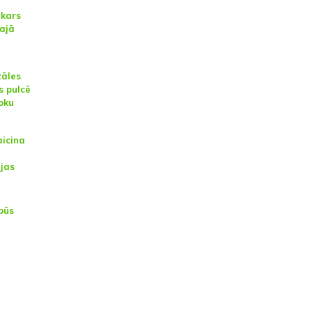
kars
lajā
zāles
s pulcē
loku
aicina
ijas
būs