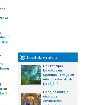
ādes
otāko
s
ides un
erģija
ē
Lasītākie raksti
ta
No Francijas,
 Games
Meksikas un
Spānijas – trīs jauni
ielu mākslas stāsti
Liepājā
(2)
d
itulu
Liepājas muzejs
ļko
(3)
aicina uz
ekskursijām