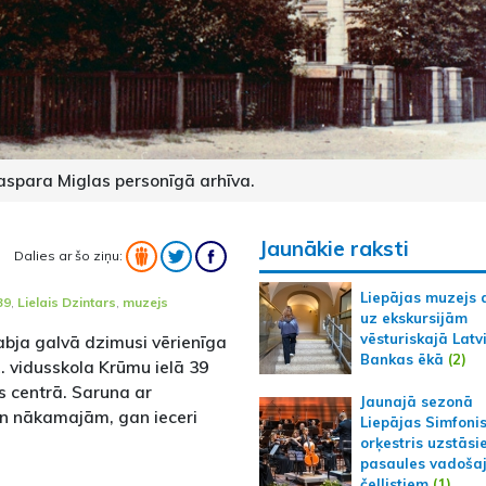
aspara Miglas personīgā arhīva.
Jaunākie raksti
Dalies ar šo ziņu:
Liepājas muzejs 
39
,
Lielais Dzintars
,
muzejs
uz ekskursijām
vēsturiskajā Latv
bja galvā dzimusi vērienīga
Bankas ēkā
(2)
1. vidusskola Krūmu ielā 39
 centrā. Saruna ar
Jaunajā sezonā
un nākamajām, gan ieceri
Liepājas Simfoni
orķestris uzstāsi
pasaules vadoša
čellistiem
(1)