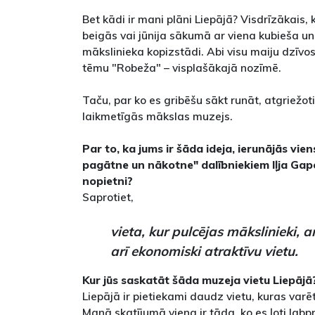
Bet kādi ir mani plāni Liepājā? Visdrīzākais, 
beigās vai jūnija sākumā ar viena kubieša un
mākslinieka kopizstādi. Abi visu maiju dzīvo
tēmu "Robeža" – visplašākajā nozīmē.
Taču, par ko es gribēšu sākt runāt, atgriežoti
laikmetīgās mākslas muzejs.
Par to, ka jums ir šāda ideja, ierunājās vi
pagātne un nākotne" dalībniekiem Iļja Gap
nopietni?
Saprotiet,
vieta, kur pulcējas mākslinieki, 
arī ekonomiski atraktīvu vietu.
Kur jūs saskatāt šāda muzeja vietu Liepājā
Liepājā ir pietiekami daudz vietu, kuras varē
Manā skatījumā viena ir tāda, ko es ļoti lab