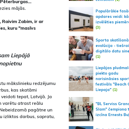
Pēterburgas...
iezies mājās.
Populārākie fas
apdares veidi: kā
 Raivim Zabim, ir ar
izvēlēties piemēr
(3)
ādes, kuru "masīvs
Sporta skatīšanā
evolūcija - tiešra
digitālo datu sin
esam Liepājā
(1)
 nopietnu
Liepājas pludmal
piekto gadu
norisināsies spor
lstu mākslinieku redzējumu
festivāls "Beach
darbus, kas skatāmi
Liepaja"
(1)
veidoti tepat, Latvijā. Ja
 varētu atrast reālu
"BL Serviss Gran
de "Nebeidzamā pagātne un
Slam" čempiona t
izcīna Ernests Bu
u izliktos darbus, sapratu,