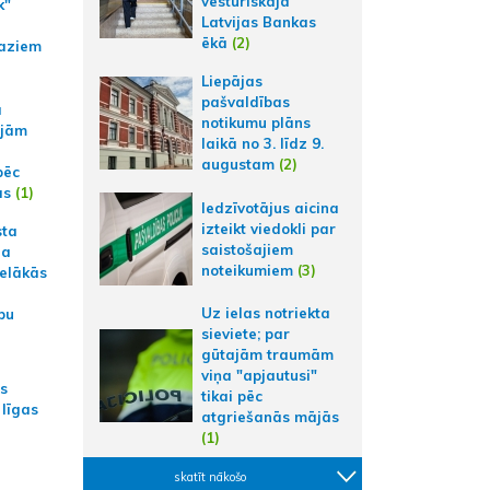
vēsturiskajā
k"
Latvijas Bankas
ēkā
(2)
aziem
Liepājas
pašvaldības
a
notikumu plāns
ajām
laikā no 3. līdz 9.
augustam
(2)
pēc
ās
(1)
Iedzīvotājus aicina
izteikt viedokli par
sta
saistošajiem
na
noteikumiem
(3)
ielākās
Uz ielas notriekta
bu
sieviete; par
gūtajām traumām
viņa "apjautusi"
as
tikai pēc
 līgas
atgriešanās mājās
(1)
skatīt nākošo