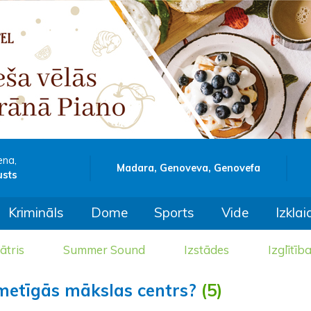
ena,
Madara, Genoveva, Genovefa
usts
Krimināls
Dome
Sports
Vide
Izklai
ātris
Summer Sound
Izstādes
Izglītīb
kmetīgās mākslas centrs?
(5)