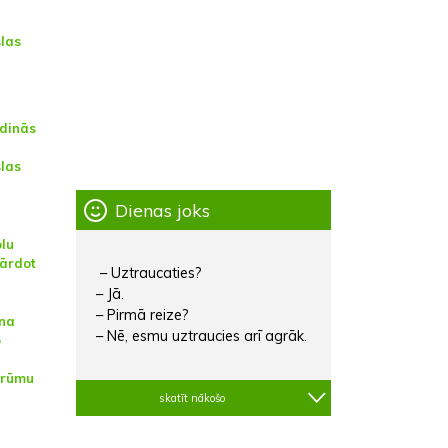
las
dinās
las
Dienas joks
lu
pārdot
– Uztraucaties?
– Jā.
– Pirmā reize?
ina
– Nē, esmu uztraucies arī agrāk.
o
Krūmu
skatīt nākošo