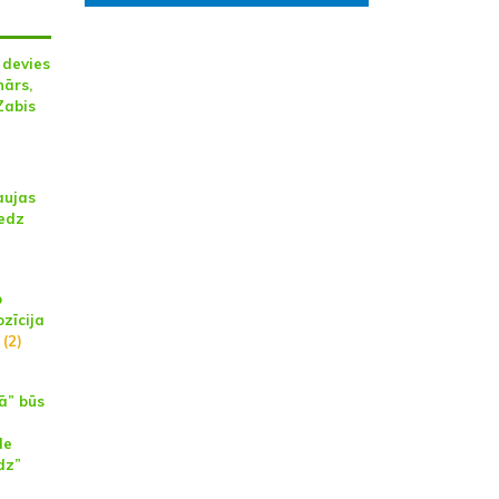
 devies
nārs,
Zabis
aujas
iedz
p
zīcija
(2)
ā” būs
de
dz”