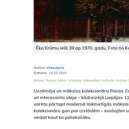
Ēka Krūmu ielā 39 ap 1970. gadu. Foto no K
Autors:
irliepaja.lv
Datums:
10.03.2020
Birkas:
Raivis Zabis
,
izstāde
,
laikmetīgā māksla
,
Krūmu 
Uzņēmēja un mākslas kolekcionāra Raivja Za
un interesanta ideja – kādreizējā Liepājas 1
varētu pārtapt modernā laikmetīgās mākslas
kolekcionāru gan par izstādēm – esošajām 
veidot kaut ko paliekošāku.