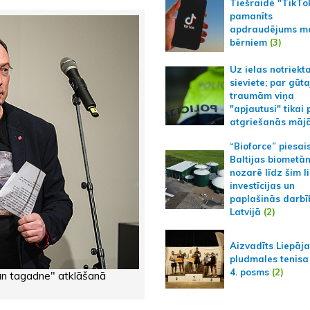
Tiešraidē "TikTo
pamanīts
apdraudējums m
bērniem
(3)
Uz ielas notriekt
sieviete; par gūt
traumām viņa
"apjautusi" tikai 
atgriešanās māj
“Bioforce” piesai
Baltijas biometā
nozarē līdz šim l
investīcijas un
paplašinās darbī
Latvijā
(2)
Aizvadīts Liepāj
pludmales tenisa
4. posms
(2)
un tagadne" atklāšanā