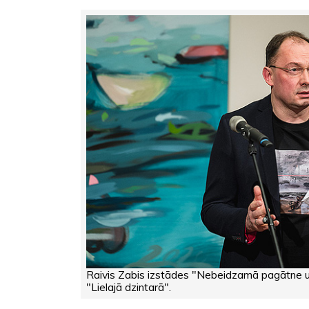
Raivis Zabis izstādes "Nebeidzamā pagātne 
"Lielajā dzintarā".