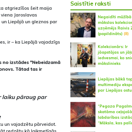
Saistītie raksti
ka atgriezīšos šeit maija
 viena Jaroslavas
Negaidīti mūžībā
s un Liepājā un gleznos par
mākslas kolekcio
uzņēmējs Raivis 
(papildināts)
(8)
es, ir – ka Liepājā vajadzīgs
Kolekcionārs: Ir
jāapstājas un jāļ
iedvesmai, ko sn
ens no izstādes "Nebeidzamā
mākslinieks
onovs. Tātad tas ir
Liepājas bākā to
multimediju ekspo
par Liepājas ostu
ar laiku pāraug par
“Pegaza Pagalm
skatāma ceļojošā
?
labdarības izstā
“Māksla, kas palī
tu un vajadzētu pārveidot.
prāt redzētu kā laikmetīgās