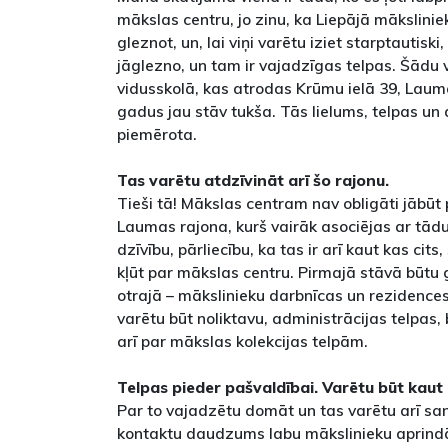
mākslas centru, jo zinu, ka Liepājā māksliniek
gleznot, un, lai viņi varētu iziet starptautisk
jāglezno, un tam ir vajadzīgas telpas. Šādu v
vidusskolā, kas atrodas Krūmu ielā 39, Laum
gadus jau stāv tukša. Tās lielums, telpas un a
piemērota.
Tas varētu atdzīvināt arī šo rajonu.
Tieši tā! Mākslas centram nav obligāti jābūt p
Laumas rajona, kurš vairāk asociējas ar tā
dzīvību, pārliecību, ka tas ir arī kaut kas cits
kļūt par mākslas centru. Pirmajā stāvā būtu g
otrajā – mākslinieku darbnīcas un rezidence
varētu būt noliktavu, administrācijas telpas, b
arī par mākslas kolekcijas telpām.
Telpas pieder pašvaldībai. Varētu būt kaut
Par to vajadzētu domāt un tas varētu arī sanā
kontaktu daudzums labu mākslinieku aprind