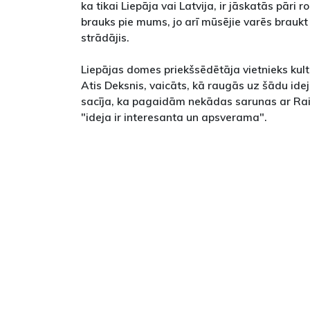
ka tikai Liepāja vai Latvija, ir jāskatās pāri 
brauks pie mums, jo arī mūsējie varēs braukt 
strādājis.
Liepājas domes priekšsēdētāja vietnieks kul
Atis Deksnis, vaicāts, kā raugās uz šādu ide
sacīja, ka pagaidām nekādas sarunas ar Raiv
"ideja ir interesanta un apsverama".