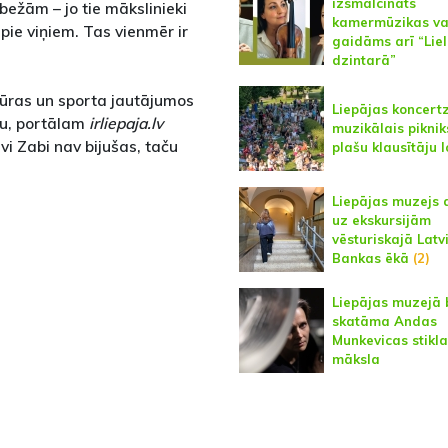
izsmalcināts
robežām – jo tie mākslinieki
kamermūzikas va
pie viņiem. Tas vienmēr ir
gaidāms arī “Lie
dzintarā”
tūras un sporta jautājumos
Liepājas koncert
ju, portālam
irliepaja.lv
muzikālais piknik
i Zabi nav bijušas, taču
plašu klausītāju 
Liepājas muzejs 
uz ekskursijām
vēsturiskajā Latv
Bankas ēkā
(2)
Liepājas muzejā 
skatāma Andas
Munkevicas stikla
māksla