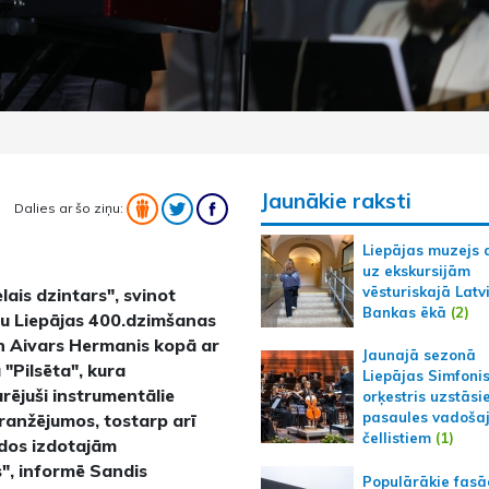
Jaunākie raksti
Dalies ar šo ziņu:
Liepājas muzejs 
uz ekskursijām
vēsturiskajā Latv
lais dzintars", svinot
Bankas ēkā
(2)
du Liepājas 400.dzimšanas
o un Aivars Hermanis kopā ar
Jaunajā sezonā
"Pilsēta", kura
Liepājas Simfoni
rējuši instrumentālie
orķestris uzstāsi
pasaules vadoša
aranžējumos, tostarp arī
čellistiem
(1)
dos izdotajām
", informē Sandis
Populārākie fas