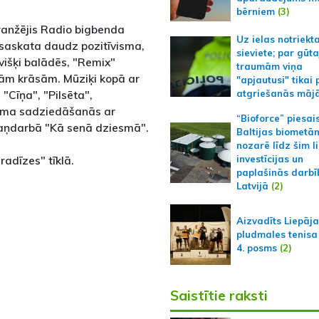
bērniem
(3)
ranžējis Radio bigbenda
Uz ielas notriekt
 saskata daudz pozitīvisma,
sieviete; par gūt
evišķi balādēs, "Remix"
traumām viņa
ām krāsām. Mūziķi kopā ar
"apjautusi" tikai 
"Cīņa", "Pilsēta",
atgriešanās māj
dāma sadziedāšanās ar
“Bioforce” piesai
aņdarbā "Kā senā dziesmā".
Baltijas biometā
nozarē līdz šim l
radīzes" tīklā.
investīcijas un
paplašinās darbī
Latvijā
(2)
Aizvadīts Liepāj
pludmales tenisa
4. posms
(2)
Saistītie raksti