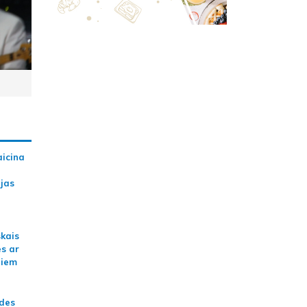
aicina
ijas
skais
es ar
jiem
ādes