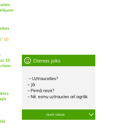
alets,
klājumi
zikas
s”
(2)
a
Dienas joks
uz 10
rtiem
– Uztraucaties?
– Jā.
– Pirmā reize?
kars
– Nē, esmu uztraucies arī agrāk.
lajā
skatīt nākošo
dēļ