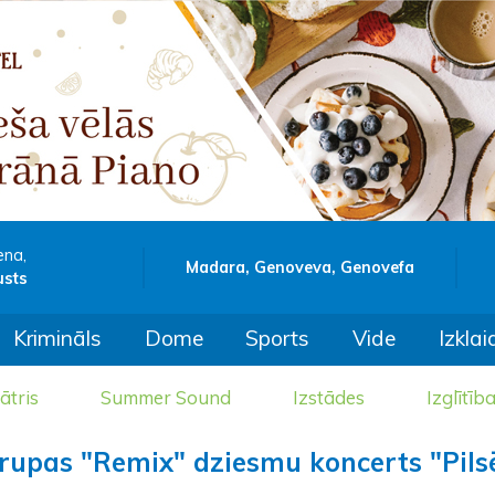
ena,
Madara, Genoveva, Genovefa
usts
Krimināls
Dome
Sports
Vide
Izklai
ātris
Summer Sound
Izstādes
Izglītīb
grupas "Remix" dziesmu koncerts "Pils