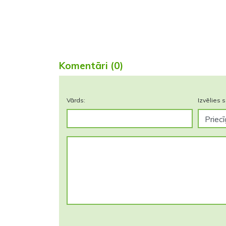
Komentāri (0)
Vārds:
Izvēlies s