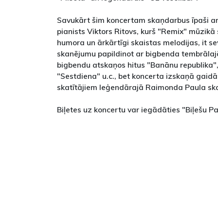
Savukārt šim koncertam skaņdarbus īpaši a
pianists Viktors Ritovs, kurš "Remix" mūzikā
humora un ārkārtīgi skaistas melodijas, it s
skanējumu papildinot ar bigbenda tembrālaj
bigbendu atskaņos hitus "Banānu republika", 
"Sestdiena" u.c., bet koncerta izskaņā gai
skatītājiem leģendārajā Raimonda Paula sk
Biļetes uz koncertu var iegādāties "Biļešu Pa