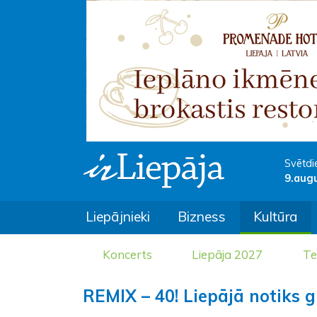
Svētdi
9.aug
Liepājnieki
Bizness
Kultūra
Koncerts
Liepāja 2027
Te
REMIX – 40! Liepājā notiks 