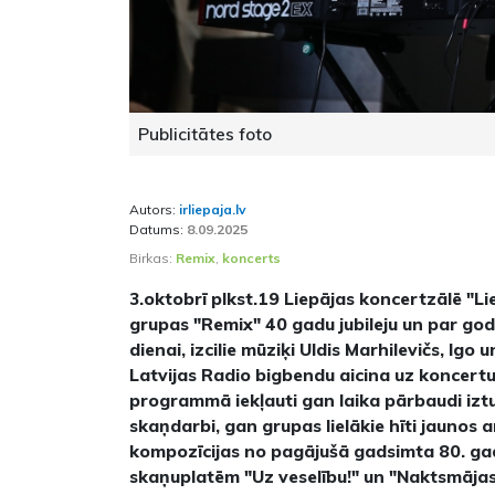
Publicitātes foto
Autors:
irliepaja.lv
Datums:
8.09.2025
Birkas:
Remix
,
koncerts
3.oktobrī plkst.19 Liepājas koncertzālē "Lie
grupas "Remix" 40 gadu jubileju un par go
dienai, izcilie mūziķi Uldis Marhilevičs, Ig
Latvijas Radio bigbendu aicina uz koncertu 
programmā iekļauti gan laika pārbaudi iztu
skaņdarbi, gan grupas lielākie hīti jaunos 
kompozīcijas no pagājušā gadsimta 80. ga
skaņuplatēm "Uz veselību!" un "Naktsmājas