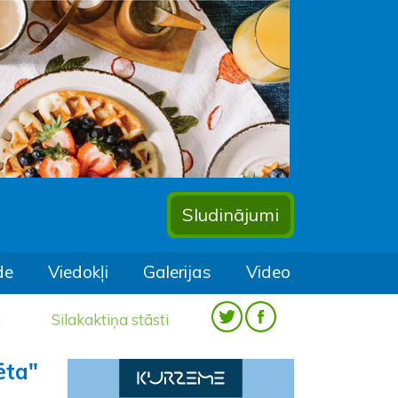
Sludinājumi
de
Viedokļi
Galerijas
Video
a
Silakaktiņa stāsti
ēta"