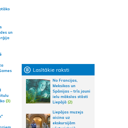
otāko
s
ides un
erģija
ē
ta
Lasītākie raksti
 Games
No Francijas,
Meksikas un
d
Spānijas – trīs jauni
itulu
ielu mākslas stāsti
ļko
(3)
Liepājā
(2)
Liepājas muzejs
k"
aicina uz
ekskursijām
aziem