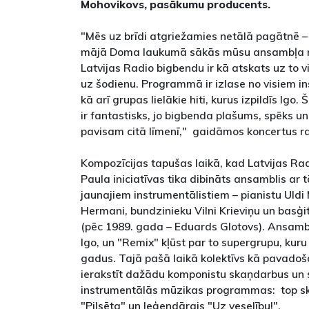
Mohovikovs, pasākumu producents.
"Mēs uz brīdi atgriežamies netālā pagātnē 
mājā Doma laukumā sākās mūsu ansambļa reā
Latvijas Radio bigbendu ir kā atskats uz to vis
uz šodienu. Programmā ir izlase no visiem 
kā arī grupas lielākie hiti, kurus izpildīs Ig
ir fantastisks, jo bigbenda plašums, spēks un
pavisam citā līmenī," gaidāmos koncertus ra
Kompozīcijas tapušas laikā, kad Latvijas R
Paula iniciatīvas tika dibināts ansamblis ar 
jaunajiem instrumentālistiem – pianistu Uldi 
Hermani, bundzinieku Vilni Krieviņu un basģi
(pēc 1989. gada – Eduards Glotovs). Ansamb
Igo, un "Remix" kļūst par to supergrupu, kur
gadus. Tajā pašā laikā kolektīvs kā pavadoš
ierakstīt dažādu komponistu skaņdarbus un 
instrumentālās mūzikas programmas: top ska
"Pilsēta" un leģendārais "Uz veselību!".