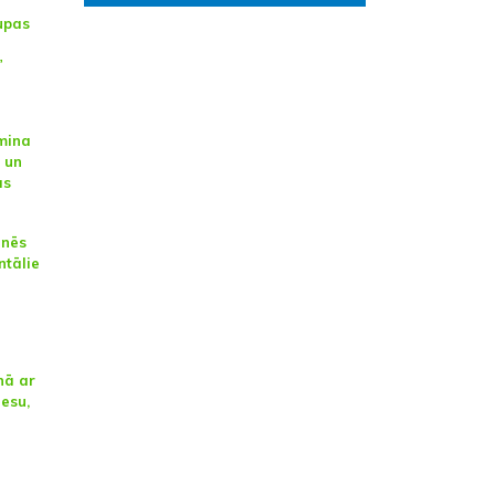
upas
”
smina
 un
as
anēs
ntālie
nā ar
nesu,