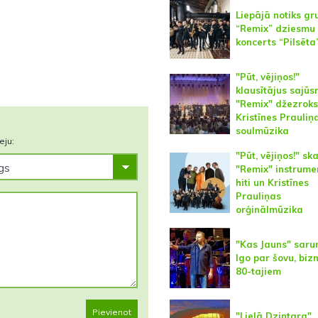
Liepājā notiks gr
“Remix” dziesmu
koncerts “Pilsēta
"Pūt, vējiņos!"
klausītājus sajū
"Remix" džezroks
Kristīnes Prauliņ
soulmūzika
eju:
"Pūt, vējiņos!" sk
"Remix" instrume
hiti un Kristīnes
Prauliņas
orģinālmūzika
"Kas Jauns" saru
Igo par šovu, biz
80-tajiem
Pievienot
"Lielā Dzintara"