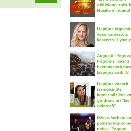
atklāšana: roks, b
klasika un jaunat
Liepājas ērģeļmū
vasaras sestais
koncerts “Hymnu
Augustā “Pegaz
Pagalms” aicina 
bezmaksas konce
Liepājas sirdī
(5)
Liepājas vasarā
izsmalcināts
kamermūzikas va
gaidāms arī “Lie
dzintarā”
Džezs, šerbets un
pomelo: kas šone
notiks “Pegaza