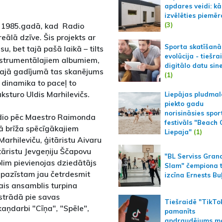
apdares veidi: kā
izvēlēties piemēr
(3)
– 1985.gadā, kad Radio
lā dzīve. Šis projekts ar
Sporta skatīšanā
u, bet tajā pašā laikā – tilts
evolūcija - tiešra
instrumentālajiem albumiem,
digitālo datu sin
o. Šajā gadījumā tas skanējums
(1)
 dinamika to paceļ to
ksturo Uldis Marhilevičs.
Liepājas pludmal
piekto gadu
norisināsies spor
adio pēc Maestro Raimonda
festivāls "Beach
tā brīža spēcīgākajiem
Liepaja"
(1)
Marhileviču, ģitāristu Aivaru
tāristu Jevgeņiju Ščapovu
"BL Serviss Gran
lim pievienojas dziedātājs
Slam" čempiona t
u pazīstam jau četrdesmit
izcīna Ernests Bu
ais ansamblis turpina
strādā pie savas
Tiešraidē "TikTo
ņdarbi "Cīņa", "Spēle",
pamanīts
apdraudējums m