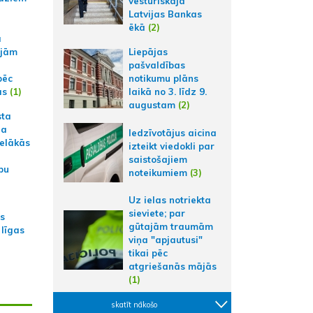
vēsturiskajā
Latvijas Bankas
ēkā
(2)
a
ajām
Liepājas
pašvaldības
pēc
notikumu plāns
ās
(1)
laikā no 3. līdz 9.
augustam
(2)
sta
na
Iedzīvotājus aicina
ielākās
izteikt viedokli par
saistošajiem
bu
noteikumiem
(3)
Uz ielas notriekta
sieviete; par
as
gūtajām traumām
 līgas
viņa "apjautusi"
tikai pēc
atgriešanās mājās
(1)
skatīt nākošo