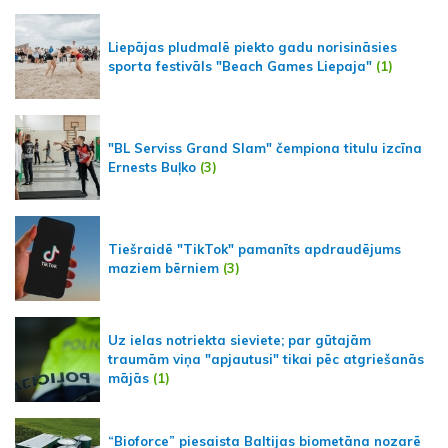
Liepājas pludmalē piekto gadu norisināsies
sporta festivāls "Beach Games Liepaja"
(1)
"BL Serviss Grand Slam" čempiona titulu izcīna
Ernests Buļko
(3)
Tiešraidē "TikTok" pamanīts apdraudējums
maziem bērniem
(3)
Uz ielas notriekta sieviete; par gūtajām
traumām viņa "apjautusi" tikai pēc atgriešanās
mājās
(1)
“Bioforce” piesaista Baltijas biometāna nozarē