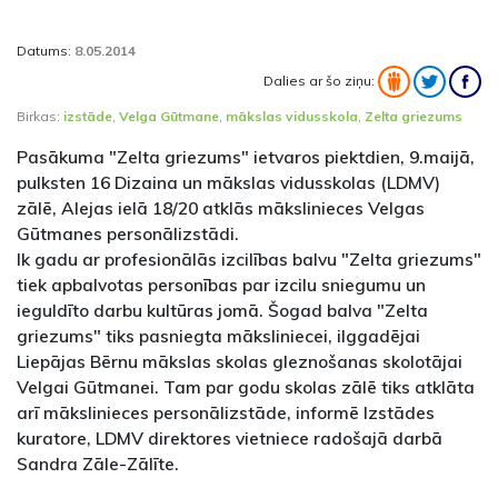
Datums:
8.05.2014
Dalies ar šo ziņu:
Birkas:
izstāde
,
Velga Gūtmane
,
mākslas vidusskola
,
Zelta griezums
Pasākuma "Zelta griezums" ietvaros piektdien, 9.maijā,
pulksten 16 Dizaina un mākslas vidusskolas (LDMV)
zālē, Alejas ielā 18/20 atklās mākslinieces Velgas
Gūtmanes personālizstādi.
Ik gadu ar profesionālās izcilības balvu "Zelta griezums"
tiek apbalvotas personības par izcilu sniegumu un
ieguldīto darbu kultūras jomā. Šogad balva "Zelta
griezums" tiks pasniegta māksliniecei, ilggadējai
Liepājas Bērnu mākslas skolas gleznošanas skolotājai
Velgai Gūtmanei. Tam par godu skolas zālē tiks atklāta
arī mākslinieces personālizstāde, informē Izstādes
kuratore, LDMV direktores vietniece radošajā darbā
Sandra Zāle-Zālīte.