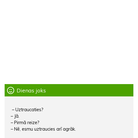
Dienas joks
– Uztraucaties?
– Jā.
– Pirmā reize?
– Nē, esmu uztraucies arī agrāk.