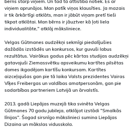
bērns starp viņiem. Un tad tā attīstība notiek. Es ar
viņiem aprunājos. Man patīk viņos klausīties. Ja mazais
ir tik ārkārtīgi atklāts, man ir jābūt viņam pretī tieši
tikpat atklātai. Man bērns ir jāuztver kā ļoti liela
individualitāte," atklāj māksliniece.
Velgas Gūtmanes audzēkņi sekmīgi piedalījušies
dažādās izstādēs un konkursos, kur guvuši labus
rezultātus. Vairākus gadus pēc kārtas studijas audzēkņi
gatavojuši Ziemassvētku apsveikumu kartītes pilsētas
domes ikgadējam kartīšu konkursam. Kartītes
aizceļojušas gan pie tā laika Valsts prezidentes Vairas
Vīķes Freibergas un valdības amatpersonām, gan pie
sadarbības partneriem Latvijā un ārvalstīs.
2013. gadā Liepājas muzejā tika svinēta Velgas
Gūtmanes 70 gadu jubileja, atklājot izstādi "Smalkās
līnijas". Šogad sirsnīgo mākslinieci sumina Liepājas
Dizaina un mākslas vidusskola.