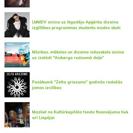
LMMDV aicina uz ikgadējo Apģērbu dizaina
izglītības programmas studentu modes skati
Mūzikas, mākslas un dizaina vidusskola aicina
uz izstādi "Aisberga redzamā daļa"
Pasākumā "Zelta griezums" godinās radošās
jomas izcilības
Mazliet no Kultūrkapitāla fonda finansējuma tiek
arī Liepājai