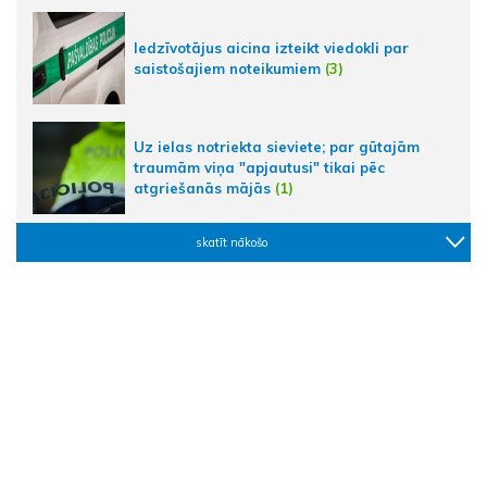
Iedzīvotājus aicina izteikt viedokli par
saistošajiem noteikumiem
(3)
Uz ielas notriekta sieviete; par gūtajām
traumām viņa "apjautusi" tikai pēc
atgriešanās mājās
(1)
skatīt nākošo