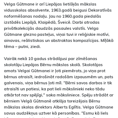
Velga Gūtmane ir arī Liepājas lietišķās mākslas
vidusskolas absolvente, 1963.gadā beigusi Dekoratīvās
noformēšanas nodaļu. Jau no 1960.gada piedalās
izstādēs Liepājā, Klaipēdā, Šveicē. Darbi atrodas
privātkolekcijās daudzās pasaules valstīs. Velga
Gūtmane glezno pasteļus, viņai tuvi ir reliģiskie motīvi,
ainavas, reālistiskas un abstraktas kompozīcijas. Mīļākā
tēma – putni, ziedi.
Vairāk nekā 10 gadus strādājusi par zīmēšanas
skolotāju Liepājas Bērnu mākslas skolā. Skolotājas
amats Velgai Gūtmanei ir ļoti piemērots, jo viņa prot
bērnus atraisīt, iedrošināt radošām izpausmēm un, pats
galvenais, viņa bērnus ļoti mīl. "Bērni savos darbos ir tik
atraisīti un patiesi, ka pat lieli mākslinieki neko tādu
atkārtot nav spējīgi," saka māksliniece. Spēju strādāt ar
bērniem Velgā Gūtmanē atklāja toreizējais Bērnu
mākslas skolas direktors Alberts Eglītis. Velga Gūtmane
savus audzēkņus uztver kā personības. "Esmu kā liels