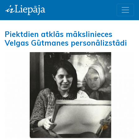
Piektdien atklās mākslinieces
Velgas Gūtmanes personālizstādi