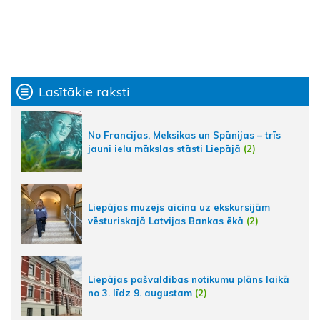
Lasītākie raksti
No Francijas, Meksikas un Spānijas – trīs
jauni ielu mākslas stāsti Liepājā
(2)
Liepājas muzejs aicina uz ekskursijām
vēsturiskajā Latvijas Bankas ēkā
(2)
Liepājas pašvaldības notikumu plāns laikā
no 3. līdz 9. augustam
(2)