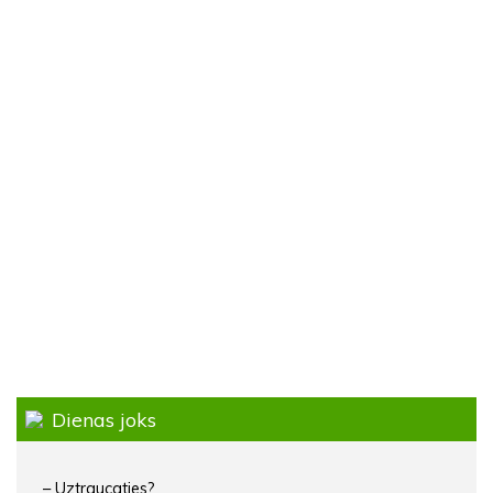
Dienas joks
– Uztraucaties?