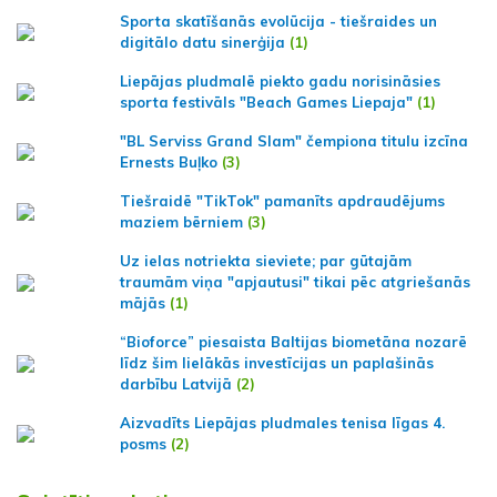
Sporta skatīšanās evolūcija - tiešraides un
digitālo datu sinerģija
(1)
Liepājas pludmalē piekto gadu norisināsies
sporta festivāls "Beach Games Liepaja"
(1)
"BL Serviss Grand Slam" čempiona titulu izcīna
Ernests Buļko
(3)
Tiešraidē "TikTok" pamanīts apdraudējums
maziem bērniem
(3)
Uz ielas notriekta sieviete; par gūtajām
traumām viņa "apjautusi" tikai pēc atgriešanās
mājās
(1)
“Bioforce” piesaista Baltijas biometāna nozarē
līdz šim lielākās investīcijas un paplašinās
darbību Latvijā
(2)
Aizvadīts Liepājas pludmales tenisa līgas 4.
posms
(2)