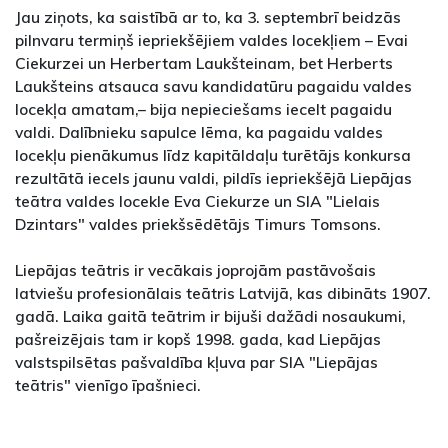
Jau ziņots, ka saistībā ar to, ka 3. septembrī beidzās
pilnvaru termiņš iepriekšējiem valdes locekļiem – Evai
Ciekurzei un Herbertam Laukšteinam, bet Herberts
Laukšteins atsauca savu kandidatūru pagaidu valdes
locekļa amatam,– bija nepieciešams iecelt pagaidu
valdi. Dalībnieku sapulce lēma, ka pagaidu valdes
locekļu pienākumus līdz kapitāldaļu turētājs konkursa
rezultātā iecels jaunu valdi, pildīs iepriekšējā Liepājas
teātra valdes locekle Eva Ciekurze un SIA "Lielais
Dzintars" valdes priekšsēdētājs Timurs Tomsons.
Liepājas teātris ir vecākais joprojām pastāvošais
latviešu profesionālais teātris Latvijā, kas dibināts 1907.
gadā. Laika gaitā teātrim ir bijuši dažādi nosaukumi,
pašreizējais tam ir kopš 1998. gada, kad Liepājas
valstspilsētas pašvaldība kļuva par SIA "Liepājas
teātris" vienīgo īpašnieci.