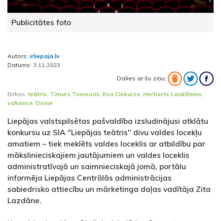
Publicitātes foto
Autors:
irliepaja.lv
Datums:
3.11.2023
Dalies ar šo ziņu:
Birkas:
teātris
,
Timurs Tomsons
,
Eva Ciekurze
,
Herberts Laukšteins
,
vakance
,
Dome
Liepājas valstspilsētas pašvaldība izsludinājusi atklātu
konkursu uz SIA "Liepājas teātris" divu valdes locekļu
amatiem – tiek meklēts valdes loceklis ar atbildību par
mākslinieciskajiem jautājumiem un valdes loceklis
administratīvajā un saimnieciskajā jomā, portālu
informēja Liepājas Centrālās administrācijas
sabiedrisko attiecību un mārketinga daļas vadītāja Zita
Lazdāne.