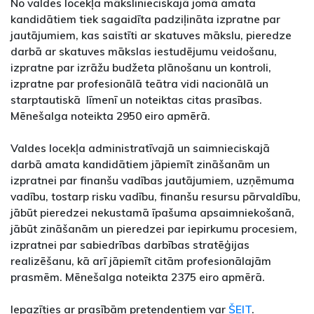
No valdes locekļa mākslinieciskajā jomā amata
kandidātiem tiek sagaidīta padziļināta izpratne par
jautājumiem, kas saistīti ar skatuves mākslu, pieredze
darbā ar skatuves mākslas iestudējumu veidošanu,
izpratne par izrāžu budžeta plānošanu un kontroli,
izpratne par profesionālā teātra vidi nacionālā un
starptautiskā līmenī un noteiktas citas prasības.
Mēnešalga noteikta 2950 eiro apmērā.
Valdes locekļa administratīvajā un saimnieciskajā
darbā amata kandidātiem jāpiemīt zināšanām un
izpratnei par finanšu vadības jautājumiem, uzņēmuma
vadību, tostarp risku vadību, finanšu resursu pārvaldību,
jābūt pieredzei nekustamā īpašuma apsaimniekošanā,
jābūt zināšanām un pieredzei par iepirkumu procesiem,
izpratnei par sabiedrības darbības stratēģijas
realizēšanu, kā arī jāpiemīt citām profesionālajām
prasmēm. Mēnešalga noteikta 2375 eiro apmērā.
Iepazīties ar prasībām pretendentiem var
ŠEIT
.