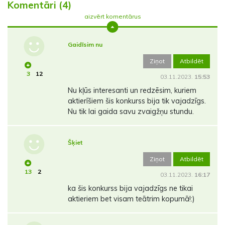
Komentāri (4)
aizvērt komentārus
Gaidīsim nu
Ziņot
Atbildēt
3
12
03.11.2023.
15:53
Nu kļūs interesanti un redzēsim, kuriem
aktierīšiem šis konkurss bija tik vajadzīgs.
Nu tik lai gaida savu zvaigžņu stundu.
Šķiet
Ziņot
Atbildēt
13
2
03.11.2023.
16:17
ka šis konkurss bija vajadzīgs ne tikai
aktieriem bet visam teātrim kopumā!:)