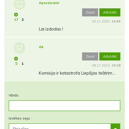
Apsveicami
Ziņot
Atbildēt
17
2
03.11.2023.
16:49
Lai izdodas !
Ak
Ziņot
Atbildēt
0
1
08.11.2023.
19:18
Komisija ir katastrofa Liepājas teātrim....
Vārds:
Izvēlies seju: