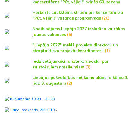
koncertdārzs "Pūt, vējiņi!" svinēs 60. sezonu
Herberts Laukšteins strādā pie koncertdārza
"Pūt, vējiņi!" vasaras programmas
(20)
Nodibinājums Liepāja 2027 izsludina vairākas
jaunas vakances
(6)
"Liepāja 2027" meklē projektu direktoru un
starptautisko projektu koordinatoru
(1)
Iedzīvotājus aicina izteikt viedokli par
saistošajiem noteikumiem
(3)
Liepājas pašvaldības notikumu plāns laikā no 3.
līdz 9. augustam
(2)