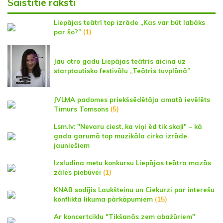
Saistītie raksti
Liepājas teātrī top izrāde „Kas var būt labāks
par šo?”
(1)
Jau otro gadu Liepājas teātris aicina uz
starptautisko festivālu „Teātris tuvplānā”
JVLMA padomes priekšsēdētāja amatā ievēlēts
Timurs Tomsons
(5)
Lsm.lv: "Nevaru ciest, ka viņi ēd tik skaļi" – kā
gada garumā top muzikāla cirka izrāde
jauniešiem
Izsludina metu konkursu Liepājas teātra mazās
zāles piebūvei
(1)
KNAB sodījis Laukšteinu un Ciekurzi par interešu
konflikta likuma pārkāpumiem
(15)
Ar koncertciklu "Tikšanās zem abažūriem"