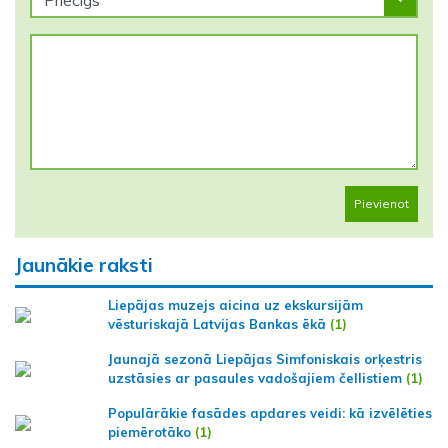
Pievienot
Jaunākie raksti
Liepājas muzejs aicina uz ekskursijām
vēsturiskajā Latvijas Bankas ēkā
(1)
Jaunajā sezonā Liepājas Simfoniskais orķestris
uzstāsies ar pasaules vadošajiem čellistiem
(1)
Populārākie fasādes apdares veidi: kā izvēlēties
piemērotāko
(1)