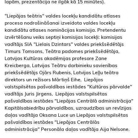
lapām, prezentācija ne ilgāk kā 15 minūtes).
"Liepājas teātris" valdes locekļu kandidātu atlases
procesa nodrošināšanai izveidota valdes locekļu
kandidātu atlases nominācijas komisija. Pretendentu
izvērtēšanu veiks septiņi komisijas locekļi: komisijas
vadītājs SIA "Lielais Dzintars" valdes priekšsēdētājs
Timurs Tomsons, Teātra padomes priekšsēdētāja,
Latvijas Kultūras akadēmijas profesore Zane
Kreicberga, Latvijas Teātru darbinieku savienības
priekšsēdētājs Ojārs Rubenis, Latvijas Leļļu teātra
direktors un režisors Mārtiņš Eihe, Liepājas
valstspilsētas pašvaldības iestādes "Kultūras pārvalde"
vadītājs Juris Jirgens, Liepājas valstspilsētas
pašvaldības iestādes "Liepājas Centrālā administrācija"
Kapitālsabiedrību pārvaldības, uzraudzības un revīzijas
daļas vadītāja Oksana Luce un Liepājas valstspilsētas
pašvaldības iestādes "Liepājas Centrālās
administrācija" Personāla daļas vadītāja Aija Nelsone.