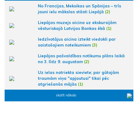
No Francijas, Meksikas un Spānijas – trīs
jauni ielu mākslas stāsti Liepājā
(2)
Liepājas muzejs aicina uz ekskursijām
vēsturiskajā Latvijas Bankas ēkā
(1)
Iedzīvotājus aicina izteikt viedokli par
saistošajiem noteikumiem
(3)
Liepājas pašvaldības notikumu plāns laikā
no 3. līdz 9. augustam
(2)
Uz ielas notriekta sieviete; par gūtajām
traumām viņa "apjautusi" tikai pēc
atgriešanās mājās
(1)
skatīt nākošo