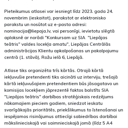
Pieteikumus atlasei var iesniegt līdz 2023. gada 24.
novembrim (ieskaitot), parakstot ar elektronisko
parakstu un nosūtot uz e-pasta adresi:
nominacija@liepaja.lv, vai personīgi, ievietotu slēgtā
aploksnē ar norādi "Konkursam uz SIA "Liepājas
teātris" valdes locekļa amatu", Liepājas Centrālās
administrācijas Klientu apkalpošanas un pakalpojumu
centrā (1. stāvā), Rožu ielā 6, Liepājā.
Atlase tiks organizēta trīs kārtās. Otrajā kārtā
iekļuvušie pretendenti tiks aicināti uz interviju, trešajā
kārtā iekļuvušajiem pretendentiem būs jāsagatavo un
komisijas locekļiem jāprezentē faktos balstīts SIA
"Liepājas teātris" darbības stratēģiskais redzējums
nākamajiem pieciem gadiem, sniedzot ieskatu
svarīgākajās prioritātēs, priekšlikumus to īstenošanai un
iespējamos risinājumus attiecīgi sabiedrības darbībai
mākslinieciskajā vai saimnieciskajā jomā (līdz 5 A4