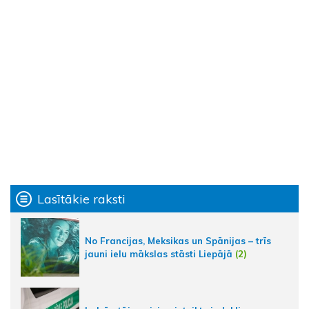
Lasītākie raksti
No Francijas, Meksikas un Spānijas – trīs
jauni ielu mākslas stāsti Liepājā
(2)