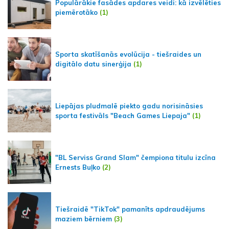
Populārākie fasādes apdares veidi: kā izvēlēties
piemērotāko
(1)
Sporta skatīšanās evolūcija - tiešraides un
digitālo datu sinerģija
(1)
Liepājas pludmalē piekto gadu norisināsies
sporta festivāls "Beach Games Liepaja"
(1)
"BL Serviss Grand Slam" čempiona titulu izcīna
Ernests Buļko
(2)
Tiešraidē "TikTok" pamanīts apdraudējums
maziem bērniem
(3)