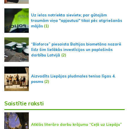
Uz ielas notriekta sieviete; par gūtajām
traumām viņa "apjautusi" tikai pēc atgriešanās
mājās
(1)
“Bioforce” piesaista Baltijas biometāna nozarē
līdz šim lielākās investīcijas un paplašinās
darbību Latvijā
(2)
Aizvadīts Liepājas pludmales tenisa līgas 4.
posms
(2)
Saistītie raksti
Atklās literāro darbu krājumu “Ceļā uz Liepāju”