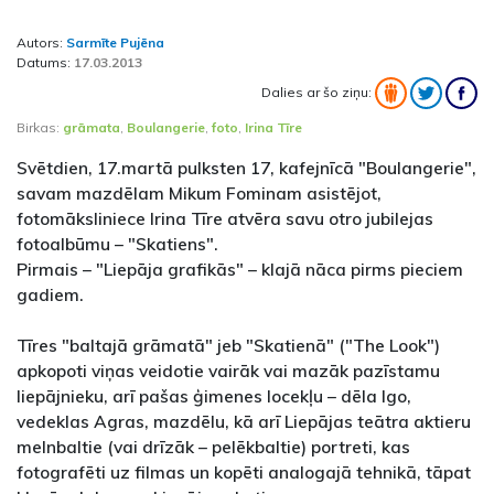
Autors:
Sarmīte Pujēna
Datums:
17.03.2013
Dalies ar šo ziņu:
Birkas:
grāmata
,
Boulangerie
,
foto
,
Irina Tīre
Svētdien, 17.martā pulksten 17, kafejnīcā "Boulangerie",
savam mazdēlam Mikum Fominam asistējot,
fotomāksliniece Irina Tīre atvēra savu otro jubilejas
fotoalbūmu – "Skatiens".
Pirmais – "Liepāja grafikās" – klajā nāca pirms pieciem
gadiem.
Tīres "baltajā grāmatā" jeb "Skatienā" ("The Look")
apkopoti viņas veidotie vairāk vai mazāk pazīstamu
liepājnieku, arī pašas ģimenes locekļu – dēla Igo,
vedeklas Agras, mazdēlu, kā arī Liepājas teātra aktieru
melnbaltie (vai drīzāk – pelēkbaltie) portreti, kas
fotografēti uz filmas un kopēti analogajā tehnikā, tāpat