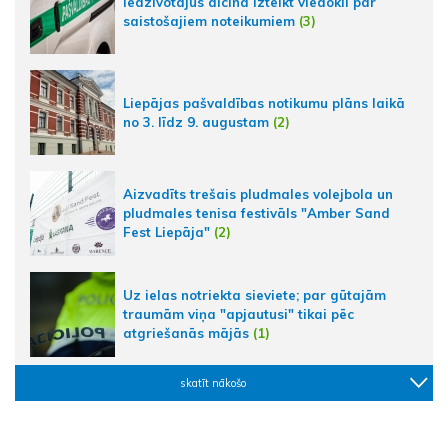
Iedzīvotājus aicina izteikt viedokli par
saistošajiem noteikumiem
(3)
Liepājas pašvaldības notikumu plāns laikā
no 3. līdz 9. augustam
(2)
Aizvadīts trešais pludmales volejbola un
pludmales tenisa festivāls "Amber Sand
Fest Liepāja"
(2)
Uz ielas notriekta sieviete; par gūtajām
traumām viņa "apjautusi" tikai pēc
atgriešanās mājās
(1)
skatīt nākošo