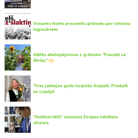
Vinsents Hants prezentēs grāmatu par latviešu
leģionāriem
Atklās eksliepājnieces L grāmatu "Pusceļā uz
Āfriku"
(1)
Tīres jubilejas gads turpinās Aizputē, Priekulē
un Liepājā
"Antikvariātā" viesosies Eiropas labākais
vīnzinis