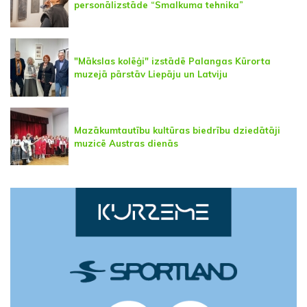
personālizstāde “Smalkuma tehnika”
"Mākslas kolēģi" izstādē Palangas Kūrorta
muzejā pārstāv Liepāju un Latviju
Mazākumtautību kultūras biedrību dziedātāji
muzicē Austras dienās