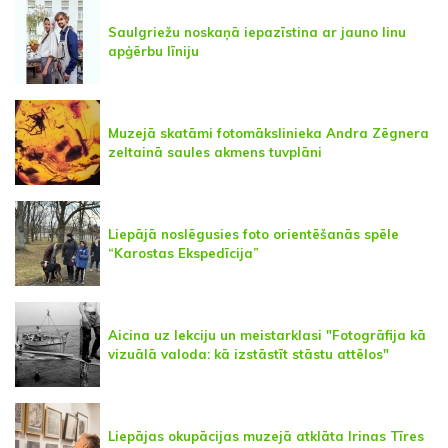
Saulgriežu noskaņā iepazīstina ar jauno linu
apģērbu līniju
Muzejā skatāmi fotomākslinieka Andra Zēgnera
zeltainā saules akmens tuvplāni
Liepājā noslēgusies foto orientēšanās spēle
“Karostas Ekspedīcija”
Aicina uz lekciju un meistarklasi "Fotogrāfija kā
vizuālā valoda: kā izstāstīt stāstu attēlos"
Liepājas okupācijas muzejā atklāta Irinas Tīres