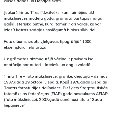
klusās dabas un Liepājas skati.
Jebkurš Irinas Tīres līdzcilvēks, kam laimējies tikt
mākslinieces modeļa godā, grāmatā pārtapis maigā,
gaišā, ēteriskā būtnē, kurai tomēr ir arī vārds, ko var
izlasīt katras sadaļas noslēgumā blakus sīkbildei.
Foto albums izdots „Jelgavas tipogrāfijā” 1000
eksemplāru lielā tirāžā.
Uz grāmatas aizmugurējā vāciņa ir pavisam īsa
anotācija par autori – latviešu un angļu valodā:
"Irina Tīre – foto māksliniece, grafiķe, dejotāja – dzimusi
1937.gada 29.oktobrī Liepājā. Kopš 1978.gada Liepājas
Tautas fotostudijas dalībniece. Piešķirts Starptautiskās
fotomākslas federācijas (FIAP) goda nosaukums AFIAP
(foto māksliniece). 2007.gadā saņēmusi titulu "Gada
liepājniece".