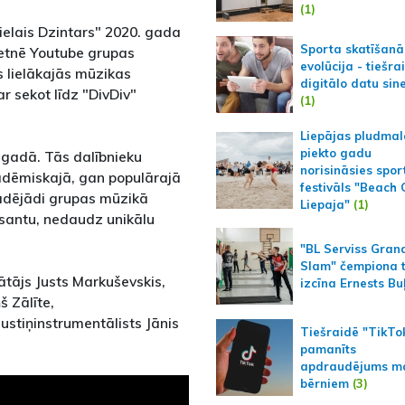
(1)
Lielais Dzintars" 2020. gada
Sporta skatīšanā
ietnē Youtube grupas
evolūcija - tiešra
s lielākajās mūzikas
digitālo datu sin
r sekot līdz "DivDiv"
(1)
Liepājas pludmal
piekto gadu
gadā. Tās dalībnieku
norisināsies spor
kadēmiskajā, gan populārajā
festivāls "Beach
Tādējādi grupas mūzikā
Liepaja"
(1)
esantu, nedaudz unikālu
"BL Serviss Gran
Slam" čempiona t
ātājs Justs Markuševskis,
izcīna Ernests Bu
š Zālīte,
ustiņinstrumentālists Jānis
Tiešraidē "TikTo
pamanīts
apdraudējums m
bērniem
(3)