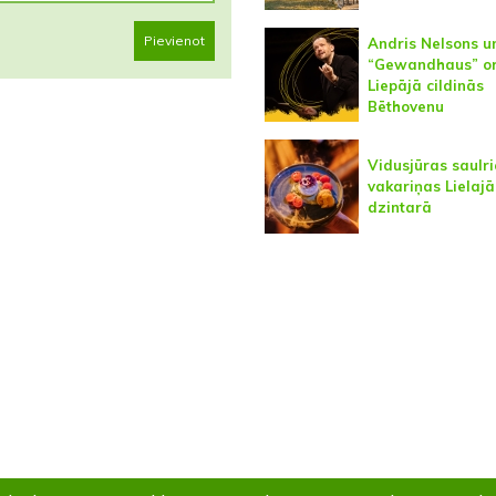
Pievienot
Andris Nelsons u
“Gewandhaus” or
Liepājā cildinās
Bēthovenu
Vidusjūras saulri
vakariņas Lielajā
dzintarā