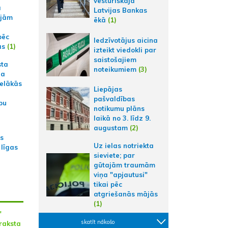
vēsturiskajā
a
Latvijas Bankas
ajām
ēkā
(1)
pēc
Iedzīvotājus aicina
ās
(1)
izteikt viedokli par
saistošajiem
sta
noteikumiem
(3)
na
ielākās
Liepājas
pašvaldības
bu
notikumu plāns
laikā no 3. līdz 9.
augustam
(2)
as
Uz ielas notriekta
 līgas
sieviete; par
gūtajām traumām
viņa "apjautusi"
tikai pēc
atgriešanās mājās
(1)
"
skatīt nākošo
eraksta