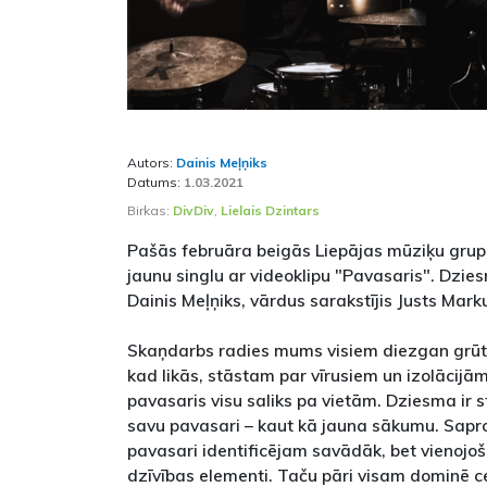
Autors:
Dainis Meļņiks
Datums:
1.03.2021
Birkas:
DivDiv
,
Lielais Dzintars
Pašās februāra beigās Liepājas mūziķu grupa
jaunu singlu ar videoklipu "Pavasaris". Dzie
Dainis Meļņiks, vārdus sarakstījis Justs Mark
Skaņdarbs radies mums visiem diezgan grūtā
kad likās, stāstam par vīrusiem un izolācijām
pavasaris visu saliks pa vietām. Dziesma ir 
savu pavasari – kaut kā jauna sākumu. Sapr
pavasari identificējam savādāk, bet vienojoš
dzīvības elementi. Taču pāri visam dominē ce