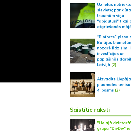
Uz ielas notriekt
sieviete; par gūt
traumām viņa
"apjautusi" tikai 
atgriešanās māj
“Bioforce” piesai
Baltijas biometā
nozarē līdz šim l
investīcijas un
paplašinās darbī
Latvijā
(2)
Aizvadīts Liepāj
pludmales tenisa
4. posms
(2)
Saistītie raksti
"Lielajā dzintarā
grupa "DivDiv" i