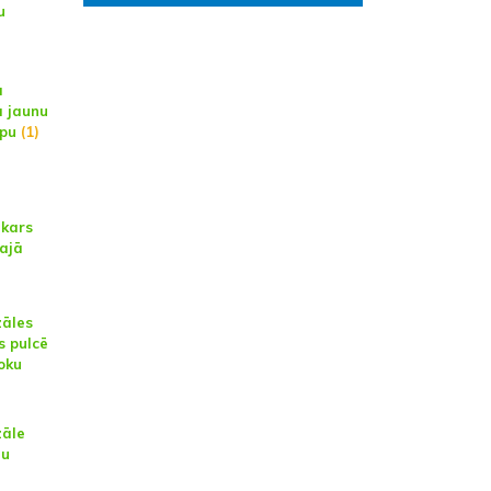
u
a
ā jaunu
ipu
(1)
kars
lajā
zāles
s pulcē
loku
zāle
lu