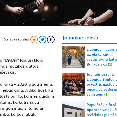
Jaunākie raksti
Dalies ar šo ziņu:
Liepājas muzejs 
uz ekskursijām
vēsturiskajā Latv
 "DivDiv" laidusi klajā
Bankas ēkā
(1)
smas mūzikas autors ir
uševskis.
Jaunajā sezonā
Liepājas Simfoni
 laikā – 2020. gada ziemā,
orķestris uzstāsi
pasaules vadoša
 nebūs gala. Atlika ticēt, ka
čellistiem
(1)
stāsts par to, ka mēs gaidām
otams, ka katrs savu
Populārākie fas
i ir gaismas, siltuma un
apdares veidi: kā
rība, ka būs labāk.
izvēlēties piemēr