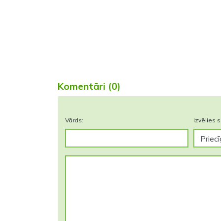
Komentāri (0)
Vārds:
Izvēlies s