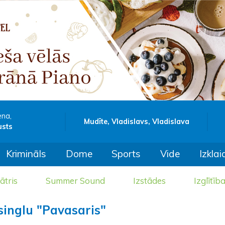
ena,
Mudīte, Vladislavs, Vladislava
usts
Krimināls
Dome
Sports
Vide
Izklai
ātris
Summer Sound
Izstādes
Izglītīb
singlu "Pavasaris"