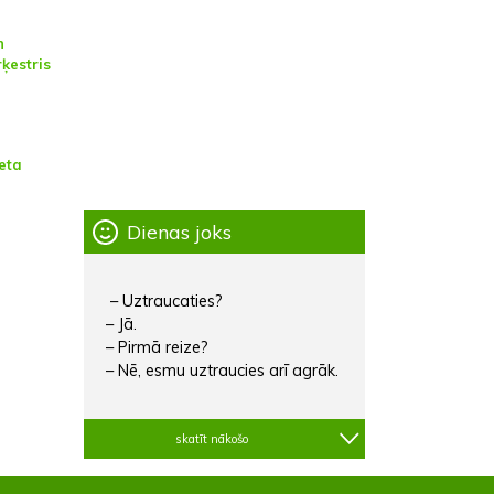
n
ķestris
eta
Dienas joks
– Uztraucaties?
– Jā.
– Pirmā reize?
– Nē, esmu uztraucies arī agrāk.
skatīt nākošo