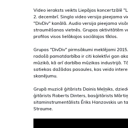
Video ieraksts veikts Liepājas koncertzālē "
2. decembrī. Singla video versija pieejama v
"DivDiv" kanālā. Audio versija pieejama visā
straumēšanas vietnēs. Grupas aktivitātēm va
profilos visos lielākajos sociālajos tīklos.
Grupas "DivDiv" pirmsākumi meklējami 2015.
radošā pamatdarbība ir citi kolektīvi gan a
mūzikā, kā arī darbība mūzikas industrijā. 
satiekas dažādas pasaules, kas veido inter
skanējumu.
Grupā muzicē ģitārists Dainis Meļņiks, dzied
ģitārists Roberts Dinters, basģitārists Mārtiņ
sitaminstrumentālists Ēriks Hanzovskis un ta
Straume.