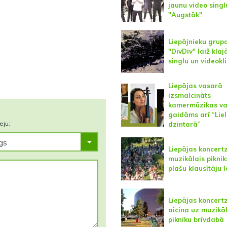
jaunu video singl
"Augstāk"
Liepājnieku grup
"DivDiv" laiž klaj
singlu un videokl
Liepājas vasarā
izsmalcināts
kamermūzikas va
gaidāms arī “Lie
eju:
dzintarā”
Liepājas koncert
muzikālais piknik
plašu klausītāju 
Liepājas koncert
aicina uz muzikā
pikniku brīvdabā