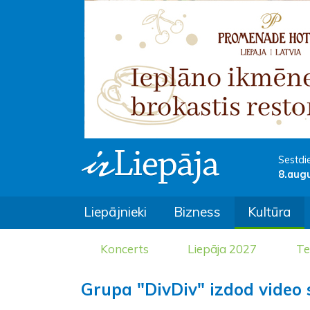
Sestdi
8.aug
Liepājnieki
Bizness
Kultūra
Koncerts
Liepāja 2027
Te
Grupa "DivDiv" izdod video 