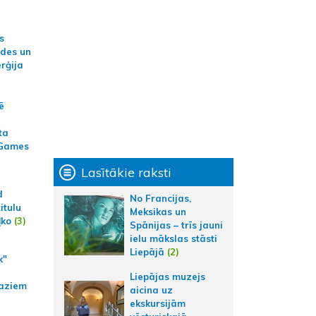
s
ides un
erģija
ē
ta
 Games
Lasītākie raksti
d
No Francijas,
itulu
Meksikas un
ļko
(3)
Spānijas – trīs jauni
ielu mākslas stāsti
Liepājā
(2)
k"
Liepājas muzejs
aziem
aicina uz
ekskursijām