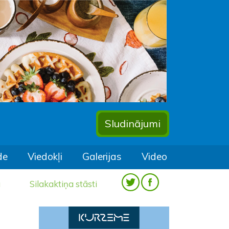
Sludinājumi
de
Viedokļi
Galerijas
Video
a
Silakaktiņa stāsti