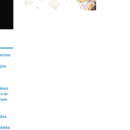
aicina
ijas
skais
es ar
jiem
ādes
otāko