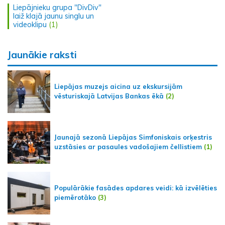
Liepājnieku grupa "DivDiv"
laiž klajā jaunu singlu un
videoklipu
(1)
Jaunākie raksti
Liepājas muzejs aicina uz ekskursijām
vēsturiskajā Latvijas Bankas ēkā
(2)
Jaunajā sezonā Liepājas Simfoniskais orķestris
uzstāsies ar pasaules vadošajiem čellistiem
(1)
Populārākie fasādes apdares veidi: kā izvēlēties
piemērotāko
(3)