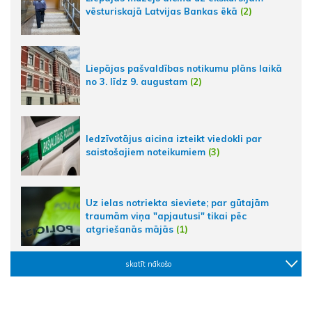
vēsturiskajā Latvijas Bankas ēkā
(2)
Liepājas pašvaldības notikumu plāns laikā
no 3. līdz 9. augustam
(2)
Iedzīvotājus aicina izteikt viedokli par
saistošajiem noteikumiem
(3)
Uz ielas notriekta sieviete; par gūtajām
traumām viņa "apjautusi" tikai pēc
atgriešanās mājās
(1)
skatīt nākošo