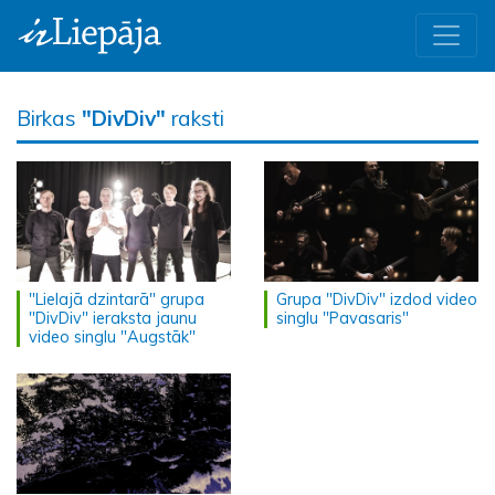
Birkas
"DivDiv"
raksti
"Lielajā dzintarā" grupa
Grupa "DivDiv" izdod video
"DivDiv" ieraksta jaunu
singlu "Pavasaris"
video singlu "Augstāk"