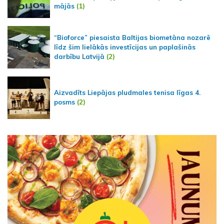
mājās
(1)
“Bioforce” piesaista Baltijas biometāna nozarē
līdz šim lielākās investīcijas un paplašinās
darbību Latvijā
(2)
Aizvadīts Liepājas pludmales tenisa līgas 4.
posms
(2)