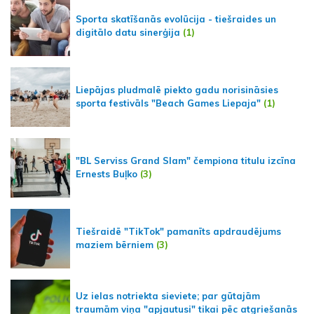
Sporta skatīšanās evolūcija - tiešraides un
digitālo datu sinerģija
(1)
Liepājas pludmalē piekto gadu norisināsies
sporta festivāls "Beach Games Liepaja"
(1)
"BL Serviss Grand Slam" čempiona titulu izcīna
Ernests Buļko
(3)
Tiešraidē "TikTok" pamanīts apdraudējums
maziem bērniem
(3)
Uz ielas notriekta sieviete; par gūtajām
traumām viņa "apjautusi" tikai pēc atgriešanās