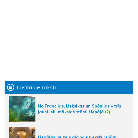
Lasītākie raksti
No Francijas, Meksikas un Spānijas – trīs
jauni ielu mākslas stāsti Liepājā
(2)
Liepājas muzejs aicina uz ekskursijām