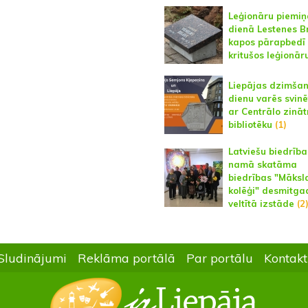
Leģionāru piemiņ
dienā Lestenes B
kapos pārapbedī 
kritušos leģionār
Liepājas dzimša
dienu varēs svin
ar Centrālo zināt
bibliotēku
(1)
Latviešu biedrība
namā skatāma
biedrības "Māksl
kolēģi" desmitga
veltītā izstāde
(2
Sludinājumi
Reklāma portālā
Par portālu
Kontakt