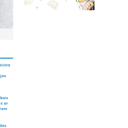
aicina
ijas
skais
es ar
jiem
ādes