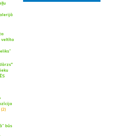
ļļu
alerijā
ta
veltīta
eliks”
dārzs"
nieku
MĒS
p
zīcija
(2)
ā” būs