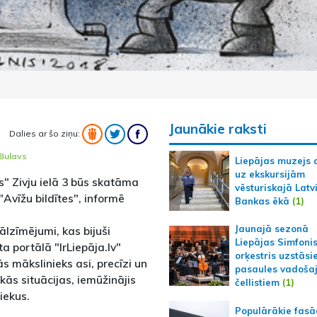
Jaunākie raksti
Dalies ar šo ziņu:
 Bulavs
Liepājas muzejs 
uz ekskursijām
s" Zivju ielā 3 būs skatāma
vēsturiskajā Latv
Avīžu bildītes", informē
Bankas ēkā
(1)
Jaunajā sezonā
ālzīmējumi, kas bijuši
Liepājas Simfoni
ta portālā "IrLiepāja.lv"
orķestris uzstāsi
 mākslinieks asi, precīzi un
pasaules vadoša
kās situācijas, iemūžinājis
čellistiem
(1)
iekus.
Populārākie fas