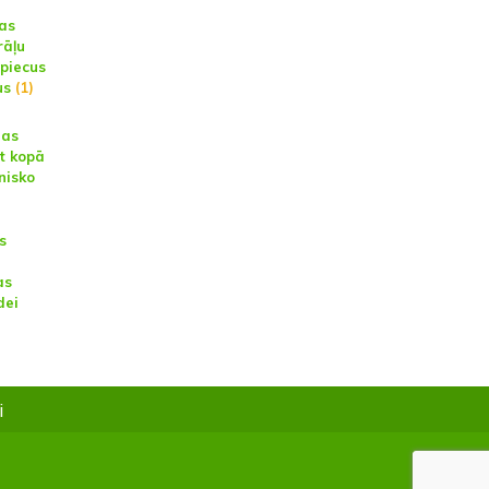
as
rāļu
piecus
us
(1)
nas
ēt kopā
nisko
s
as
dei
)
i