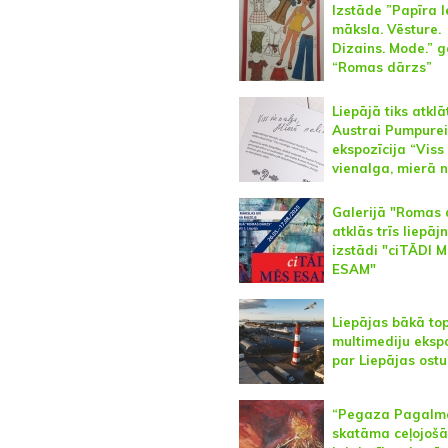
Izstāde ”Papīra le
māksla. Vēsture.
Dizains. Mode.” g
“Romas dārzs”
Liepājā tiks atklā
Austrai Pumpurei 
ekspozīcija “Viss
vienalga, mierā n
Galerijā "Romas 
atklās trīs liepāj
izstādi "ciTĀDI 
ESAM"
Liepājas bākā to
multimediju ekspo
par Liepājas ostu
“Pegaza Pagalm
skatāma ceļojošā