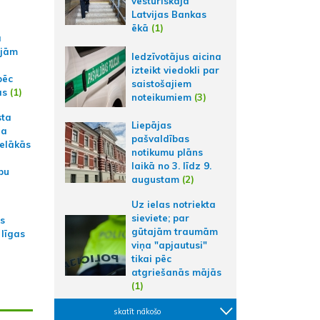
vēsturiskajā
Latvijas Bankas
ēkā
(1)
a
ajām
Iedzīvotājus aicina
izteikt viedokli par
pēc
saistošajiem
ās
(1)
noteikumiem
(3)
sta
Liepājas
na
pašvaldības
ielākās
notikumu plāns
laikā no 3. līdz 9.
bu
augustam
(2)
Uz ielas notriekta
sieviete; par
as
gūtajām traumām
 līgas
viņa "apjautusi"
tikai pēc
atgriešanās mājās
(1)
skatīt nākošo