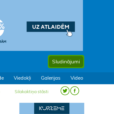
Sludinājumi
de
Viedokļi
Galerijas
Video
a
Silakaktiņa stāsti