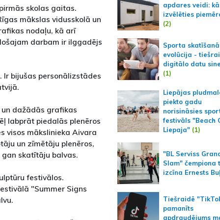
apdares veidi: kā
 pirmās skolas gaitas.
izvēlēties piemēr
a Rīgas mākslas vidusskolā un
(2)
afikas nodaļu, kā arī
adošajam darbam ir ilggadējs
Sporta skatīšanā
evolūcija - tiešra
digitālo datu sin
(1)
 Ir bijušas personālizstādes
tvijā.
Liepājas pludmal
piekto gadu
ļa un dažādās grafikas
norisināsies spor
ēļ labprāt piedalās plenēros
festivāls "Beach
Liepaja"
(1)
ies visos mākslinieka Aivara
tāju un zīmētāju plenēros,
 gan skatītāju balvas.
"BL Serviss Gran
Slam" čempiona t
izcīna Ernests Bu
ulptūru festivālos.
festivālā "Summer Signs
Tiešraidē "TikTo
lvu.
pamanīts
apdraudējums m