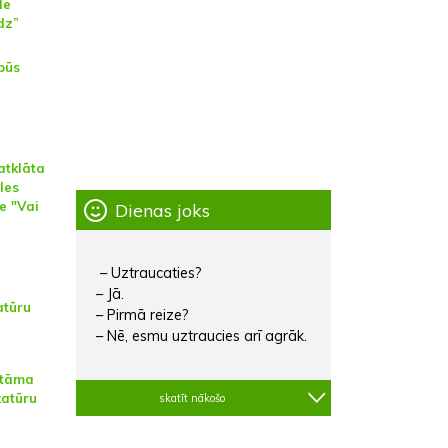
de
dz”
būs
atklāta
les
e "Vai
Dienas joks
– Uztraucaties?
– Jā.
atūru
– Pirmā reize?
– Nē, esmu uztraucies arī agrāk.
atāma
katūru
skatīt nākošo