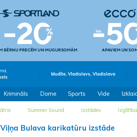
ena,
Mudīte, Vladislavs, Vladislava
usts
Krimināls
Dome
Sports
Vide
Izklai
ātris
Summer Sound
Izstādes
Izglītīb
Viļņa Bulava karikatūru izstāde