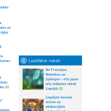
otāko
s
ides un
erģija
ē
ta
Lasītākie raksti
 Games
No Francijas,
Meksikas un
d
Spānijas – trīs jauni
itulu
ielu mākslas stāsti
ļko
(3)
Liepājā
(2)
Liepājas muzejs
k"
aicina uz
ekskursijām
aziem