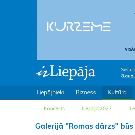
Sestdi
8.aug
Liepājnieki
Bizness
Kultūra
Koncerts
Liepāja 2027
Te
Galerijā "Romas dārzs" būs 