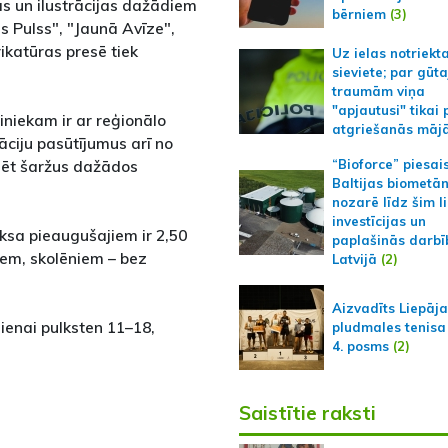
as un ilustrācijas dažādiem
bērniem
(3)
s Pulss", "Jaunā Avīze",
rikatūras presē tiek
Uz ielas notriekt
sieviete; par gūt
traumām viņa
"apjautusi" tikai 
niekam ir ar reģionālo
atgriešanās māj
rāciju pasūtījumus arī no
īmēt šaržus dažādos
“Bioforce” piesai
Baltijas biometā
nozarē līdz šim l
investīcijas un
ksa pieaugušajiem ir 2,50
paplašinās darbī
iem, skolēniem – bez
Latvijā
(2)
Aizvadīts Liepāj
dienai pulksten 11–18,
pludmales tenisa
4. posms
(2)
Saistītie raksti