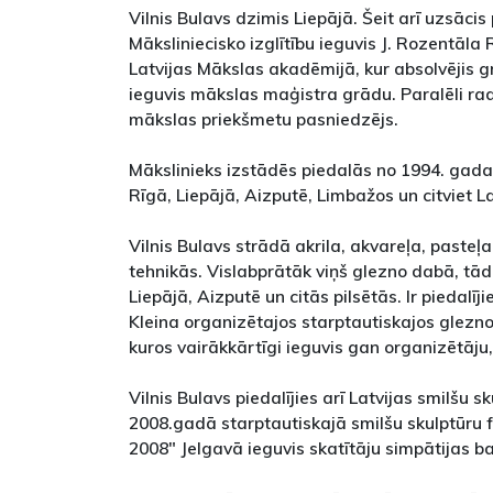
Vilnis Bulavs dzimis Liepājā. Šeit arī uzsācis
Māksliniecisko izglītību ieguvis J. Rozentāl
Latvijas Mākslas akadēmijā, kur absolvējis gr
ieguvis mākslas maģistra grādu. Paralēli r
mākslas priekšmetu pasniedzējs.
Mākslinieks izstādēs piedalās no 1994. gada.
Rīgā, Liepājā, Aizputē, Limbažos un citviet La
Vilnis Bulavs strādā akrila, akvareļa, paste
tehnikās. Vislabprātāk viņš glezno dabā, tād
Liepājā, Aizputē un citās pilsētās. Ir piedalīj
Kleina organizētajos starptautiskajos glezno
kuros vairākkārtīgi ieguvis gan organizētāju,
Vilnis Bulavs piedalījies arī Latvijas smilšu sk
2008.gadā starptautiskajā smilšu skulptūru 
2008" Jelgavā ieguvis skatītāju simpātijas ba