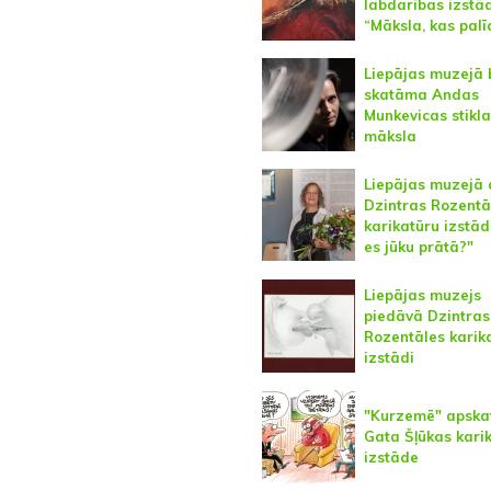
labdarības izstā
“Māksla, kas palī
Liepājas muzejā 
skatāma Andas
Munkevicas stikla
māksla
Liepājas muzejā 
Dzintras Rozentā
karikatūru izstād
es jūku prātā?"
Liepājas muzejs
piedāvā Dzintras
Rozentāles karik
izstādi
"Kurzemē" apsk
Gata Šļūkas kari
izstāde