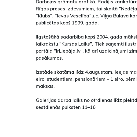
Darbojas grāmatu grafikā. Radījis karikatūr
Rīgas preses izdevumiem, tai skaitā "Nedēļa
"Klubs", "Ievas Veselība"u.c. Viļņa Bulava ka
publicētas kopš 1999. gada.
Ilgstošākā sadarbība kopš 2004. gada māksli
laikrakstu "Kursas Laiks". Tiek saņemti ilust
portāla "IrLiepāja.lv", kā arī uzaicinājumi z
pasākumos.
Izstāde skatāma līdz 4.augustam. Ieejas ma
eiro, studentiem, pensionāriem – 1 eiro, bērn
maksas.
Galerijas darba laiks no otrdienas līdz piekt
sestdienās pulksten 11–16.