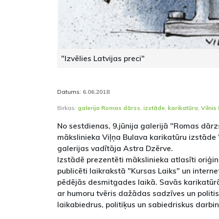
"Izvēlies Latvijas preci"
Datums:
6.06.2018
Birkas:
galerija Romas dārzs
,
izstāde
,
karikatūra
,
Vilnis
No sestdienas, 9.jūnija galerijā "Romas dārz
mākslinieka Viļņa Bulava karikatūru izstāde "
galerijas vadītāja Astra Dzērve.
Izstādē prezentēti mākslinieka atlasīti oriģin
publicēti laikrakstā "Kursas Laiks" un interne
pēdējās desmitgades laikā. Savās karikatūrās
ar humoru tvēris dažādas sadzīves un politis
laikabiedrus, politiķus un sabiedriskus darbin