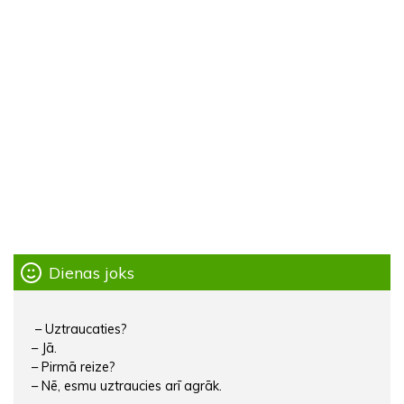
Dienas joks
– Uztraucaties?
– Jā.
– Pirmā reize?
– Nē, esmu uztraucies arī agrāk.