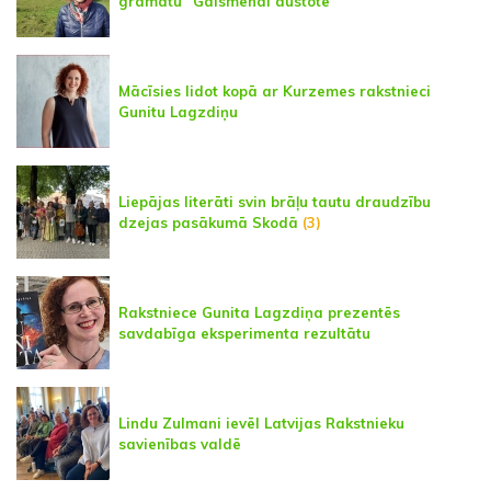
grāmatu "Gaismēnai austote"
Mācīsies lidot kopā ar Kurzemes rakstnieci
Gunitu Lagzdiņu
Liepājas literāti svin brāļu tautu draudzību
dzejas pasākumā Skodā
(3)
Rakstniece Gunita Lagzdiņa prezentēs
savdabīga eksperimenta rezultātu
Lindu Zulmani ievēl Latvijas Rakstnieku
savienības valdē