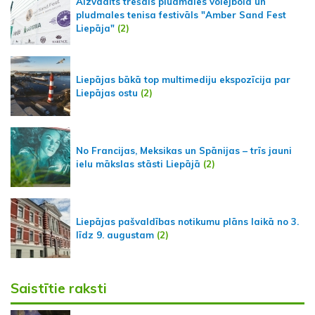
Aizvadīts trešais pludmales volejbola un
pludmales tenisa festivāls "Amber Sand Fest
Liepāja"
(2)
Liepājas bākā top multimediju ekspozīcija par
Liepājas ostu
(2)
No Francijas, Meksikas un Spānijas – trīs jauni
ielu mākslas stāsti Liepājā
(2)
Liepājas pašvaldības notikumu plāns laikā no 3.
līdz 9. augustam
(2)
Saistītie raksti