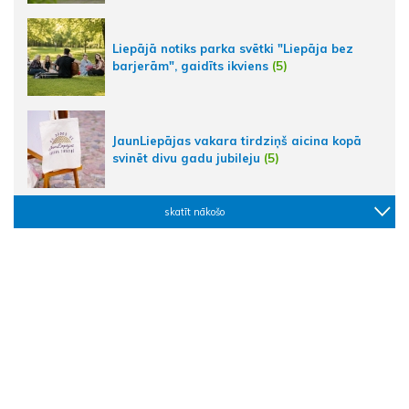
Liepājā notiks parka svētki "Liepāja bez
barjerām", gaidīts ikviens
(5)
JaunLiepājas vakara tirdziņš aicina kopā
svinēt divu gadu jubileju
(5)
skatīt nākošo