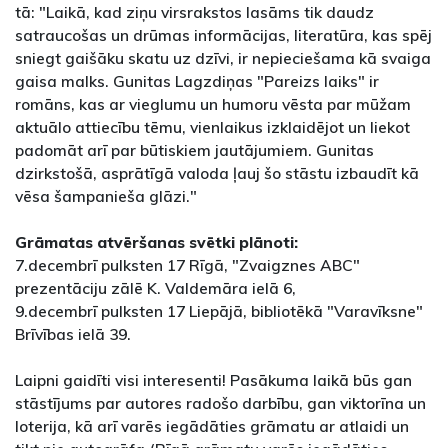
tā: "Laikā, kad ziņu virsrakstos lasāms tik daudz
satraucošas un drūmas informācijas, literatūra, kas spēj
sniegt gaišāku skatu uz dzīvi, ir nepieciešama kā svaiga
gaisa malks. Gunitas Lagzdiņas "Pareizs laiks" ir
romāns, kas ar vieglumu un humoru vēsta par mūžam
aktuālo attiecību tēmu, vienlaikus izklaidējot un liekot
padomāt arī par būtiskiem jautājumiem. Gunitas
dzirkstošā, asprātīgā valoda ļauj šo stāstu izbaudīt kā
vēsa šampanieša glāzi."
Grāmatas atvēršanas svētki plānoti:
7.decembrī pulksten 17 Rīgā, "Zvaigznes ABC"
prezentāciju zālē K. Valdemāra ielā 6,
9.decembrī pulksten 17 Liepājā, bibliotēkā "Varavīksne"
Brīvības ielā 39.
Laipni gaidīti visi interesenti! Pasākuma laikā būs gan
stāstījums par autores radošo darbību, gan viktorīna un
loterija, kā arī varēs iegādāties grāmatu ar atlaidi un