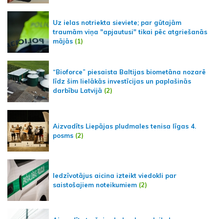
Uz ielas notriekta sieviete; par gūtajām
traumām viņa "apjautusi" tikai pēc atgriešanās
mājās
(1)
“Bioforce” piesaista Baltijas biometāna nozarē
līdz šim lielākās investīcijas un paplašinās
darbību Latvijā
(2)
Aizvadīts Liepājas pludmales tenisa līgas 4.
posms
(2)
Iedzīvotājus aicina izteikt viedokli par
saistošajiem noteikumiem
(2)