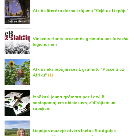
Atklās literāro darbu krājumu “Ceļā uz Liepāju”
Vinsents Hants prezentēs grāmatu par latviešu
leģionāriem
Atklās eksliepājnieces L grāmatu "Pusceļā uz
Āfriku"
(1)
Iznākusi jauna grāmata par Latvijā
sastopamajiem abiniekiem, zīdītājiem un
rāpuļiem
Liepājas muzejā atvērs Inetas Stadgales