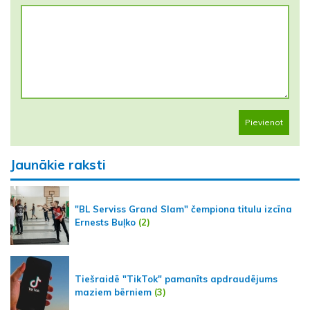
Pievienot
Jaunākie raksti
"BL Serviss Grand Slam" čempiona titulu izcīna
Ernests Buļko
(2)
Tiešraidē "TikTok" pamanīts apdraudējums
maziem bērniem
(3)