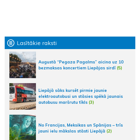
Lasītākie raksti
Augustā “Pegaza Pagalms” aicina uz 10
bezmaksas koncertiem Liepājas sirdī
(5)
Liepājā sāks kursēt pirmie jaunie
elektroautobusi un stāsies spēkā jaunais
autobusu maršrutu tīkls
(3)
No Francijas, Meksikas un Spānijas – trīs
jauni ielu mākslas stāsti Liepājā
(2)