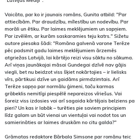
"Latvijas Mediji".
Vaicāta, par ko ir jaunais romāns, Gunita atbild: "Par
attiecībām. Par draudzību, mīlestību un nodevību. Par
morāli un ētiku. Par laimes meklējumiem un sapņiem.
Par izvēlēm, ar kurām saskaramies teju katrs." Sižetu
autore piesaka šādi: "Romāna galvenā varone Terēze
pēc padsmit gadu laimes meklējumiem ārzemēs
atgriežas Latvijā, lai kārtējo reizi visu sāktu no sākuma.
Arī viņas jaunākajai māsai Gundegai dzīvē nav gājis
viegli, bet nu beidzot viss šķiet nokārtojies – ir lielisks
vīrs, pārtikusi dzīve un gaidāms pirmdzimtais. Arī
Terēze sapņo par normālu ģimeni, taču karmas
grābeklis nemitīgi piespēlē nepareizos vīriešus. Vai
šoreiz viss izdosies vai arī sagaida kārtējais belziens pa
pieri? Un kas ir labāk – turēties pie saviem principiem
līdz galam un būt vienai un vientuļai vai nodot tos un
samierināties ar laimes druskām no citu galda?"
Grāmatas redaktore Bārbala Simsone par romānu teic