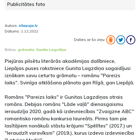
Publicitātes foto
Autors:
irliepaja.lv
Datums:
1.12.2022
Dalies ar šo ziņu:
Birkas:
grāmata
,
Gunita Lagzdiņa
Piejūras pilsētu literārās akadēmijas dalībniece,
Liepājas puses rakstniece Gunita Lagzdiņa sagaidījusi
iznākam savu ceturto grāmatu – romānu "Pareizs
laiks". Svinīga atklāšana plānota gan Rīgā, gan Liepājā.
Romāns "Pareizs laiks" ir Gunitas Lagzdiņas otrais
romāns. Debijas romāns "Lāde vaļā" dienasgaismu
ieraudzīja 2020. gadā kā izdevniecības "Zvaigzne ABC"
romantisko romānu konkursa laureāts. Pirms tam pie
lasītājiem nonākuši stāstu krājumi "Spēlītes" (2017.) un
"Ieraudzīt varavīksni" (2019.), kurus izdeva izdevniecība