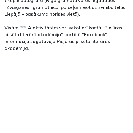
tikt pie autogrāfa (Rīgā grāmatu varēs iegādāties
"Zvaigznes" grāmatnīcā, pa ceļam ejot uz svinību telpu;
Liepājā – pasākuma norises vietā).
Visām PPLA aktivitātēm vari sekot arī kontā "Piejūras
pilsētu literārā akadēmija" portālā "Facebook".
Informāciju sagatavoja Piejūras pilsētu literārās
akadēmija.